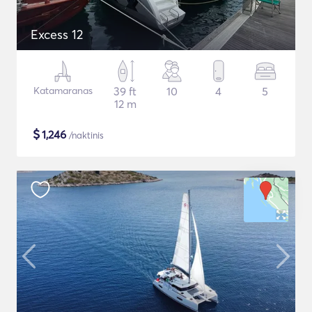
Excess 12
Katamaranas
39 ft
10
4
5
12 m
$
1,246
/naktinis