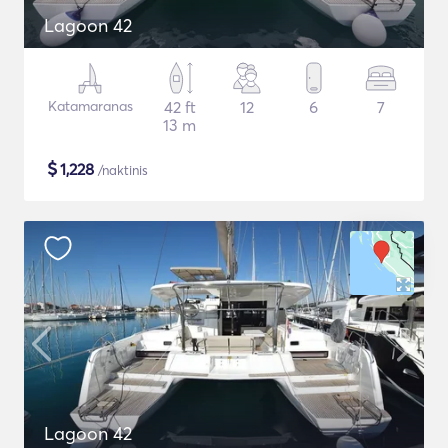
Lagoon 42
Katamaranas
42 ft
12
6
7
13 m
$
1,228
/naktinis
Lagoon 42