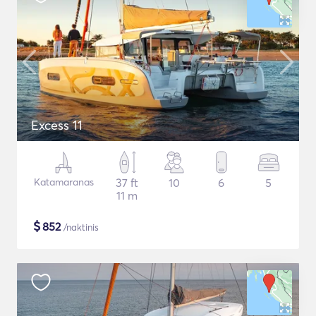
Excess 11
Katamaranas
37 ft
10
6
5
11 m
$
852
/naktinis