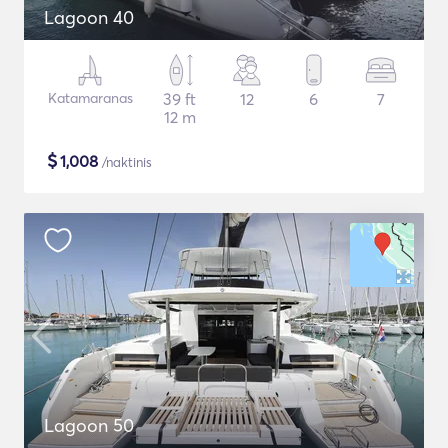
Lagoon 40
Katamaranas
39 ft
12
6
7
12 m
$
1,008
/naktinis
Lagoon 50