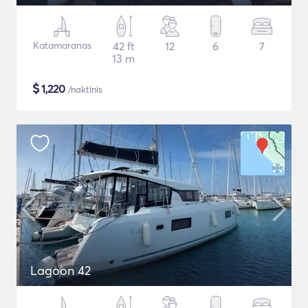
Katamaranas
42 ft
12
6
7
13 m
$
1,220
/naktinis
Lagoon 42