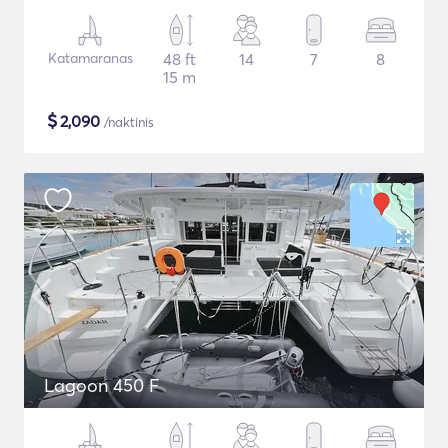
Katamaranas
48 ft
14
7
8
15 m
$
2,090
/naktinis
Lagoon 450 F