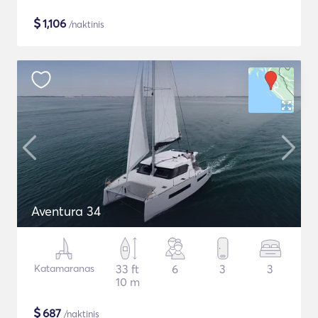
$
1,106
/naktinis
Aventura 34
Katamaranas
33 ft
6
3
3
10 m
$
687
/naktinis