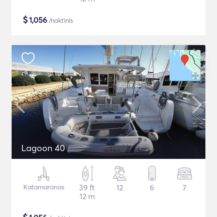
$
1,056
/naktinis
Lagoon 40
Katamaranas
39 ft
12
6
7
12 m