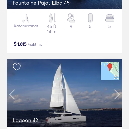
Fountaine Pajot Elba 45
Katamaranas
45 ft
9
5
5
14 m
$
1,615
/naktinis
Lagoon 42