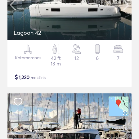
Lagoon 42
Katamaranas
42 ft
12
6
7
13 m
$
1,220
/naktinis