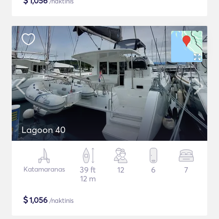
$
1,056
/naktinis
Lagoon 40
Katamaranas
39 ft
12
6
7
12 m
$
1,056
/naktinis