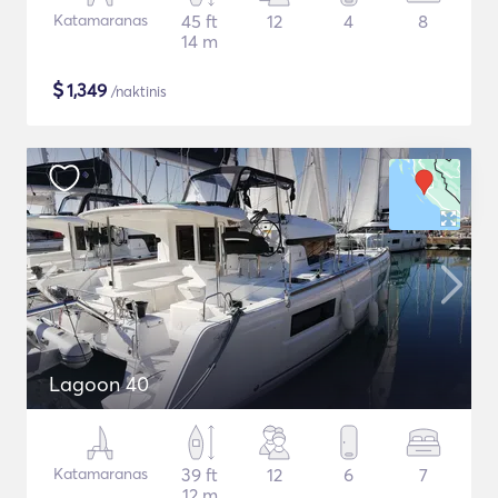
Katamaranas
45 ft
12
4
8
14 m
$
1,349
/naktinis
Lagoon 40
Katamaranas
39 ft
12
6
7
12 m