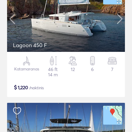
Lagoon 450 F
Katamaranas
46 ft
12
6
7
14 m
$
1,220
/naktinis