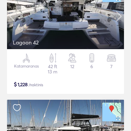
Lagoon 42
Katamaranas
42 ft
12
6
7
13 m
$
1,228
/naktinis