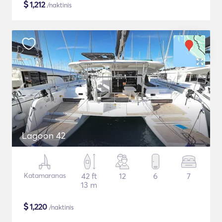
$
1,212
/naktinis
Lagoon 42
Katamaranas
42 ft
12
6
7
13 m
$
1,220
/naktinis