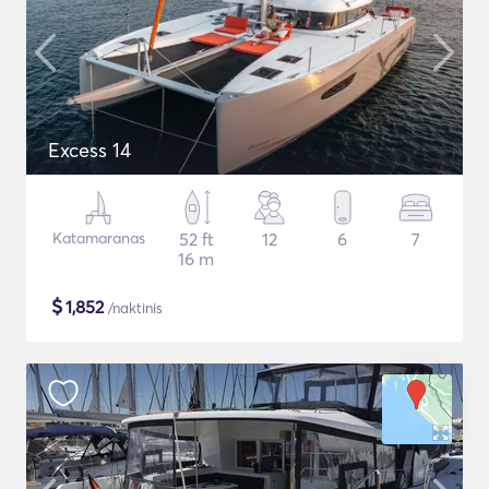
Excess 14
Katamaranas
52 ft
12
6
7
16 m
$
1,852
/naktinis