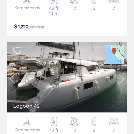
Katamaranas
42 ft
12
6
7
13 m
$
1,220
/naktinis
Lagoon 42
Katamaranas
42 ft
12
6
7