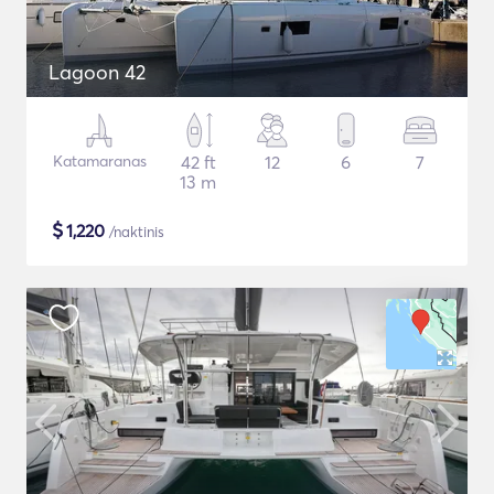
Lagoon 42
Katamaranas
42 ft
12
6
7
13 m
$
1,220
/naktinis