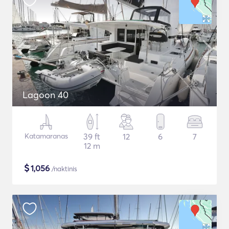
Lagoon 40
Katamaranas
39 ft
12
6
7
12 m
$
1,056
/naktinis