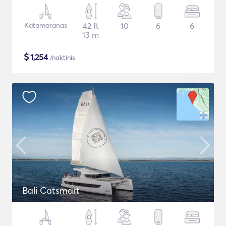
Katamaranas
42 ft
10
6
6
13 m
$
1,254
/naktinis
Bali Catsmart