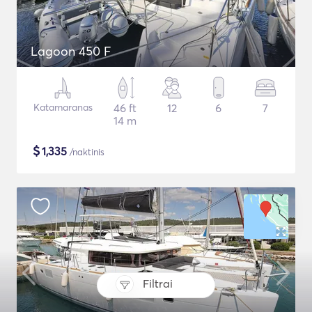
Lagoon 450 F
Katamaranas
46 ft
12
6
7
14 m
$
1,335
/naktinis
Filtrai