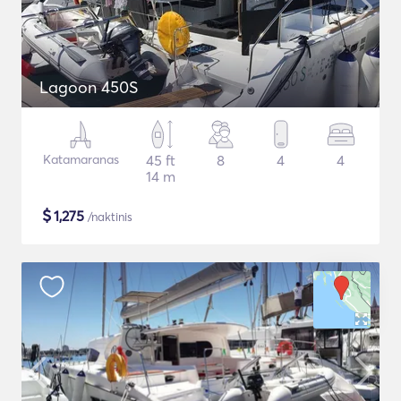
Lagoon 450S
Katamaranas
45 ft
8
4
4
14 m
$
1,275
/naktinis