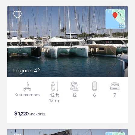
Lagoon 42
Katamaranas
42 ft
12
6
7
13 m
$
1,220
/naktinis