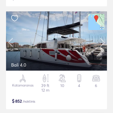
Bali 4.0
Katamaranas
39 ft
10
4
6
12 m
$
852
/naktinis