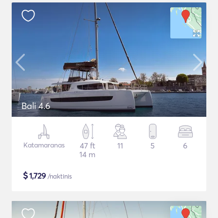
Bali 4.6
Katamaranas
47 ft
11
5
6
14 m
$
1,729
/naktinis