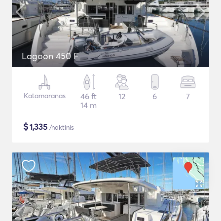
Lagoon 450 F
Katamaranas
46 ft
12
6
7
14 m
$
1,335
/naktinis