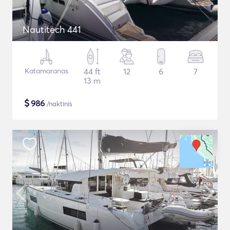
Nautitech 441
Katamaranas
44 ft
12
6
7
13 m
$
986
/naktinis