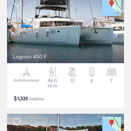
Lagoon 450 F
Katamaranas
46 ft
12
6
7
14 m
$
1,335
/naktinis