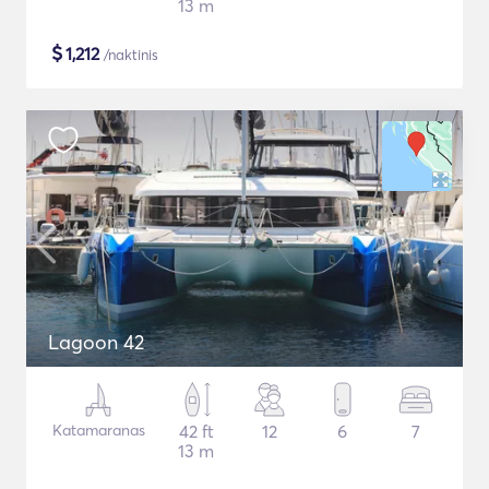
13 m
$
1,212
/naktinis
Lagoon 42
Katamaranas
42 ft
12
6
7
13 m