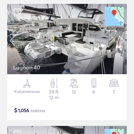
Lagoon 40
Katamaranas
39 ft
12
6
7
12 m
$
1,056
/naktinis