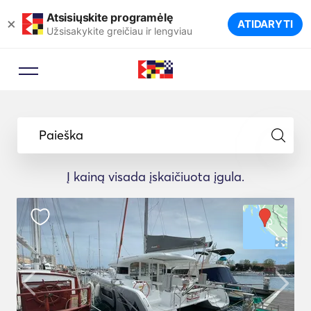
Atsisiųskite programėlę
×
ATIDARYTI
Užsisakykite greičiau ir lengviau
Paieška
Į kainą visada įskaičiuota įgula.