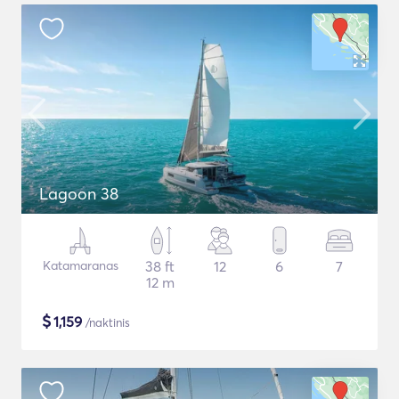
Lagoon 38
Katamaranas
38 ft
12
6
7
12 m
$
1,159
/naktinis