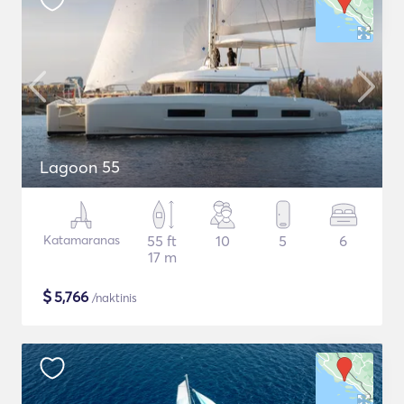
Lagoon 55
Katamaranas
55 ft
10
5
6
17 m
$
5,766
/naktinis