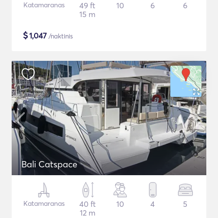
Katamaranas
49 ft
10
6
6
15 m
$
1,047
/naktinis
Bali Catspace
Katamaranas
40 ft
10
4
5
12 m