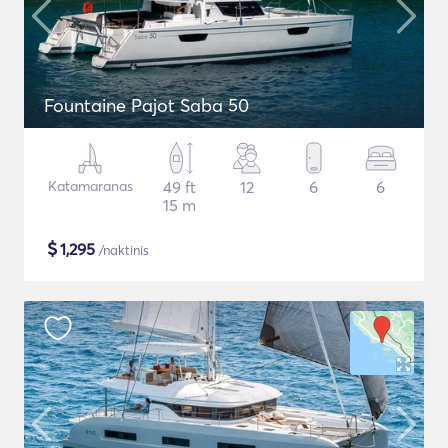
Fountaine Pajot Saba 50
Katamaranas
49 ft
12
6
6
15 m
$
1,295
/naktinis