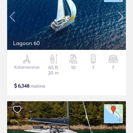
Lagoon 60
Katamaranas
65 ft
10
7
7
20 m
$
6,348
/naktinis