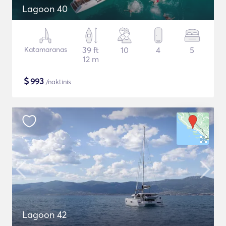
Lagoon 40
Katamaranas
39 ft
10
4
5
12 m
$
993
/naktinis
Lagoon 42