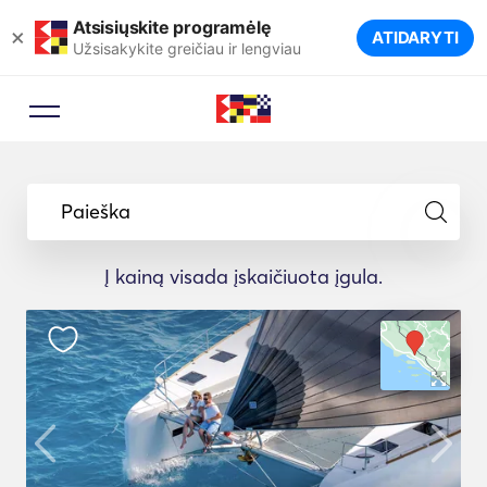
Atsisiųskite programėlę
×
ATIDARYTI
Užsisakykite greičiau ir lengviau
Paieška
Į kainą visada įskaičiuota įgula.