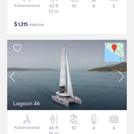
Katamaranas
42 ft
10
4
5
13 m
$
1,315
/naktinis
Lagoon 46
Katamaranas
46 ft
10
4
4
14 m