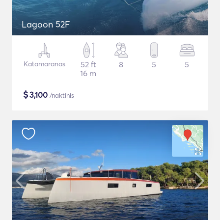
Lagoon 52F
Katamaranas
52 ft
8
5
5
16 m
$
3,100
/naktinis