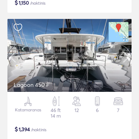
$
1,150
/naktinis
Lagoon 450 F
Katamaranas
46 ft
12
6
7
14 m
$
1,394
/naktinis