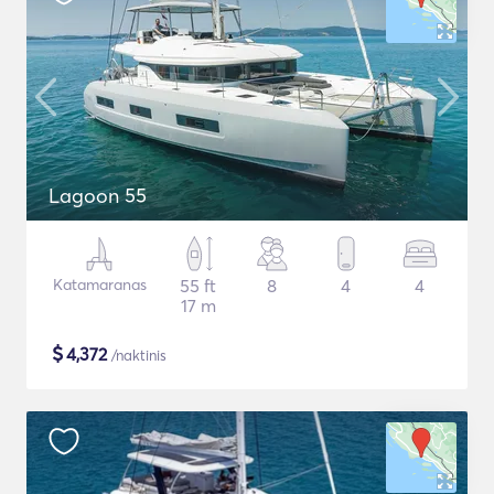
Lagoon 55
Katamaranas
55 ft
8
4
4
17 m
$
4,372
/naktinis