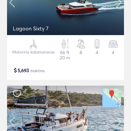
Lagoon Sixty 7
Motorinis katamaranas
66 ft
8
4
4
20 m
$
5,693
/naktinis