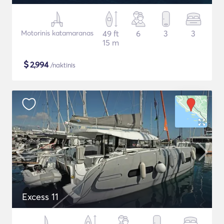
Motorinis katamaranas
49 ft
6
3
3
15 m
$
2,994
/naktinis
Excess 11