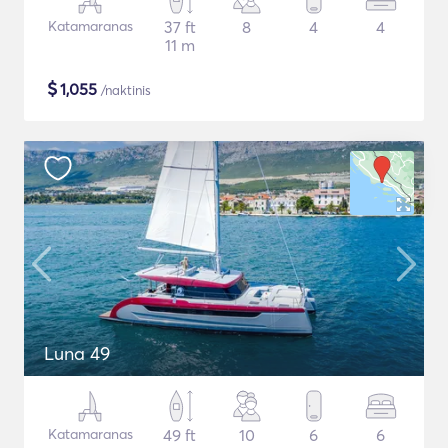
Katamaranas
37 ft
8
4
4
11 m
$
1,055
/naktinis
Luna 49
Katamaranas
49 ft
10
6
6