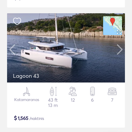
Lagoon 43
Katamaranas
43 ft
12
6
7
13 m
$
1,565
/naktinis