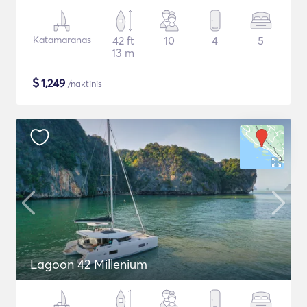
Katamaranas
42 ft
10
4
5
13 m
$
1,249
/naktinis
Lagoon 42 Millenium