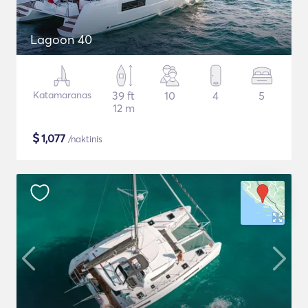
Lagoon 40
Katamaranas
39 ft
10
4
5
12 m
$
1,077
/naktinis