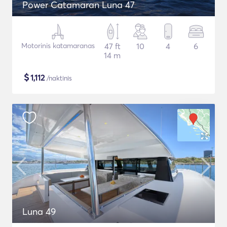
Power Catamaran Luna 47
Motorinis katamaranas
47 ft
10
4
6
14 m
$
1,112
/naktinis
Luna 49