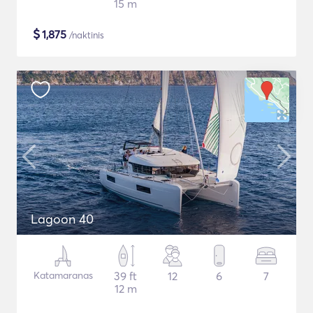
15 m
$
1,875
/naktinis
Lagoon 40
Katamaranas
39 ft
12
6
7
12 m