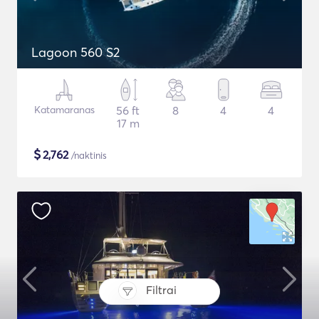
Lagoon 560 S2
Katamaranas
56 ft
8
4
4
17 m
$
2,762
/naktinis
Filtrai