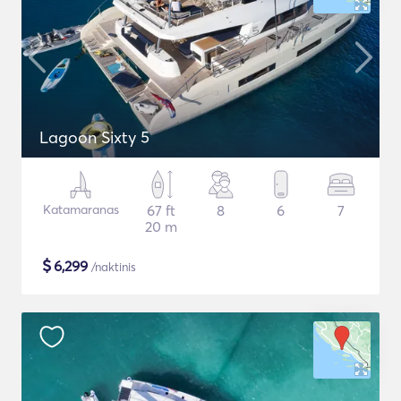
Lagoon Sixty 5
Katamaranas
67 ft
8
6
7
20 m
$
6,299
/naktinis