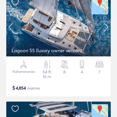
Lagoon 55 (luxury owner version)
Katamaranas
54 ft
8
4
7
16 m
$
4,854
/naktinis