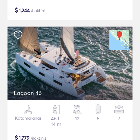
$
1,244
/naktinis
Lagoon 46
Katamaranas
46 ft
12
6
7
14 m
$
1,779
/naktinis