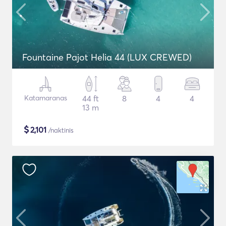
Fountaine Pajot Helia 44 (LUX CREWED)
Katamaranas
44 ft
8
4
4
13 m
$
2,101
/naktinis