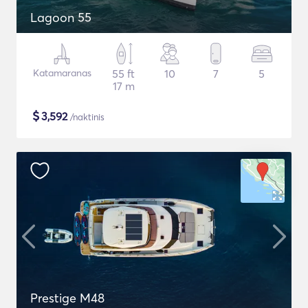
Lagoon 55
Katamaranas
55 ft
10
7
5
17 m
$
3,592
/naktinis
Prestige M48