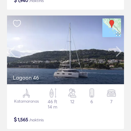
$
1,940
/naktinis
Lagoon 46
Katamaranas
46 ft
12
6
7
14 m
$
1,565
/naktinis