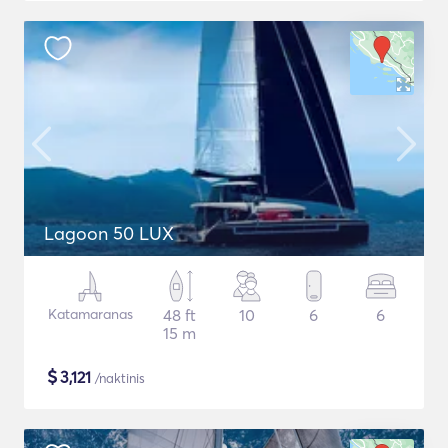
Lagoon 50 LUX
Katamaranas
48 ft
10
6
6
15 m
$
3,121
/naktinis