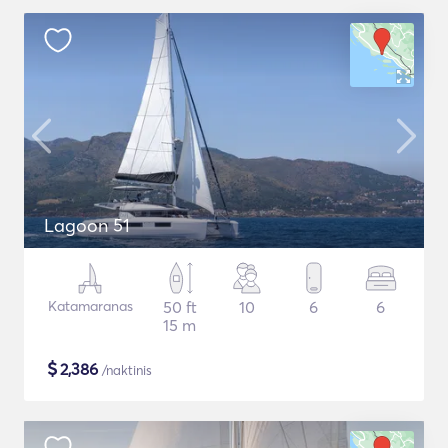
Lagoon 51
Katamaranas
50 ft
10
6
6
15 m
$
2,386
/naktinis