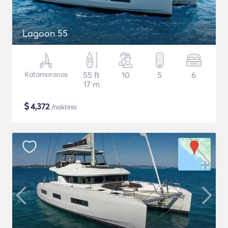
Lagoon 55
Katamaranas
55 ft
10
5
6
17 m
$
4,372
/naktinis