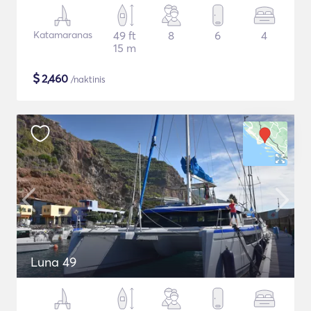
Katamaranas
49 ft
8
6
4
15 m
$
2,460
/naktinis
Luna 49