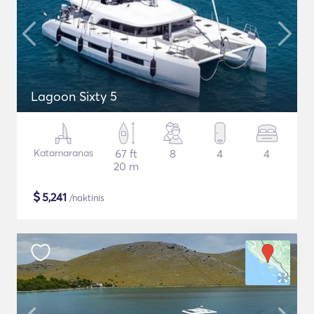
Lagoon Sixty 5
Katamaranas
67 ft
8
4
4
20 m
$
5,241
/naktinis