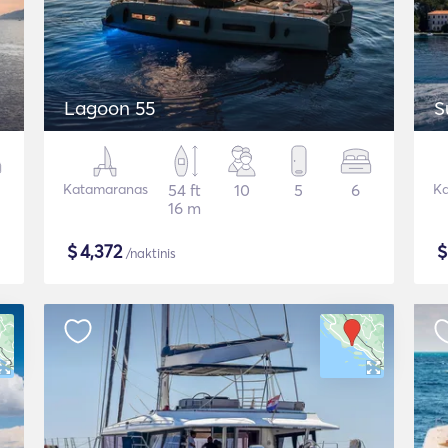
Lagoon 55
S
Katamaranas
54 ft
10
5
6
Ka
16 m
$
4,372
/naktinis