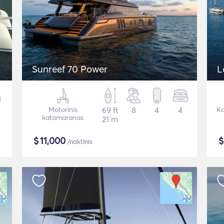
Sunreef 70 Power
L
Motorinis
69 ft
8
4
4
Ka
katamaranas
21 m
$
11,000
/naktinis