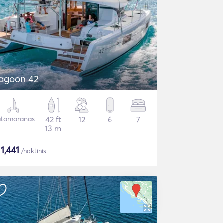
agoon 42
tamaranas
42 ft
12
6
7
13 m
$
1,441
/naktinis