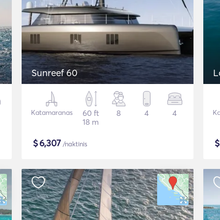
Sunreef 60
L
Katamaranas
60 ft
8
4
4
Ka
18 m
$
6,307
/naktinis