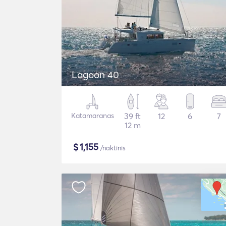
Lagoon 40
Katamaranas
39 ft
12
6
7
12 m
$
1,155
/naktinis