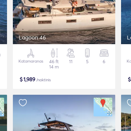
Lagoon 46
L
Katamaranas
46 ft
11
5
6
Ka
14 m
$
1,989
/naktinis