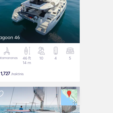
agoon 46
tamaranas
46 ft
10
4
5
14 m
$
1,727
/naktinis