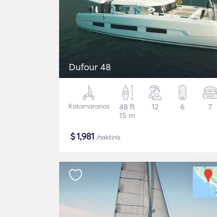
Dufour 48
Katamaranas
48 ft
12
6
7
15 m
$
1,981
/naktinis