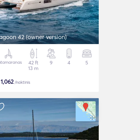
agoon 42 (owner version)
tamaranas
42 ft
9
4
5
13 m
$
1,062
/naktinis