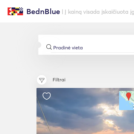
BednBlue
| Į kainą visada įskaičiuota į
Filtrai