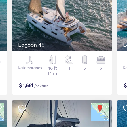
Lagoon 46
L
Katamaranas
46 ft
11
5
6
Ka
14 m
$
1,661
/naktinis