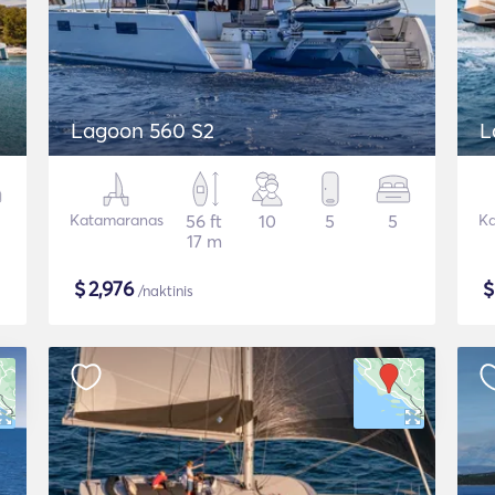
Lagoon 560 S2
L
Katamaranas
56 ft
10
5
5
Ka
17 m
$
2,976
/naktinis