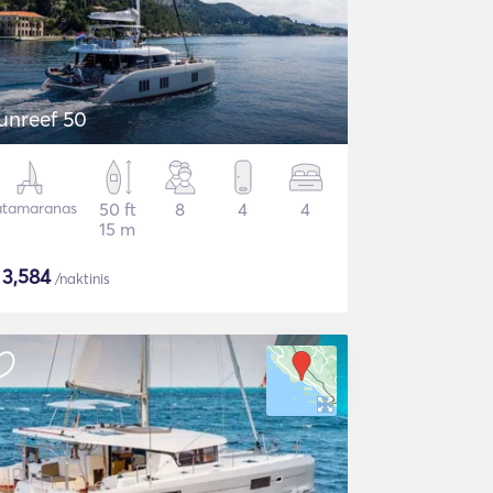
unreef 50
tamaranas
50 ft
8
4
4
15 m
$
3,584
/naktinis