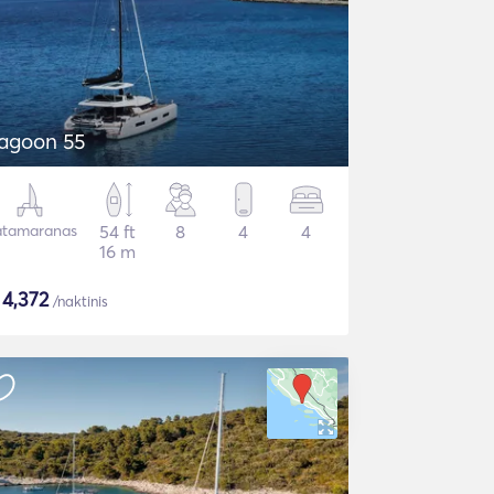
agoon 55
tamaranas
54 ft
8
4
4
16 m
$
4,372
/naktinis