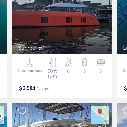
Sunreef 50
L
Katamaranas
50 ft
6
3
3
Ka
15 m
$
3,584
/naktinis