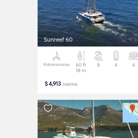
Sunreef 60
Katamaranas
60 ft
8
4
4
18 m
$
4,913
/naktinis