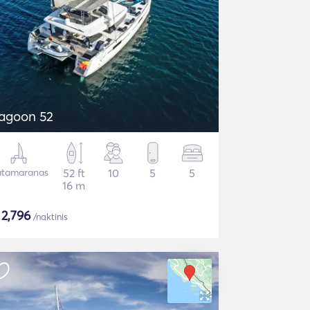
agoon 52
tamaranas
52 ft
10
5
5
16 m
$
2,796
/naktinis