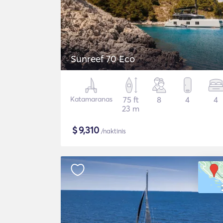
Sunreef 70 Eco
Katamaranas
75 ft
8
4
4
23 m
$
9,310
/naktinis