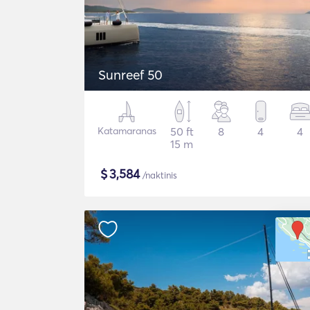
Sunreef 50
Katamaranas
50 ft
8
4
4
15 m
$
3,584
/naktinis