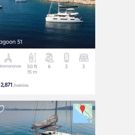
agoon 51
tamaranas
50 ft
6
3
3
15 m
$
2,871
/naktinis