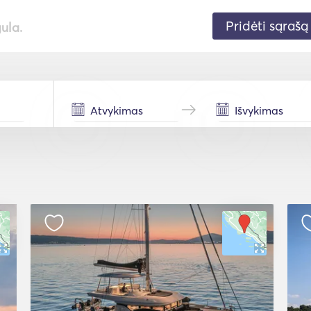
Pridėti sąrašą
gula.