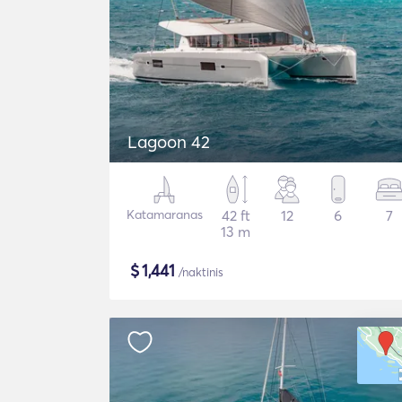
Lagoon 42
Katamaranas
42 ft
12
6
7
13 m
$
1,441
/naktinis