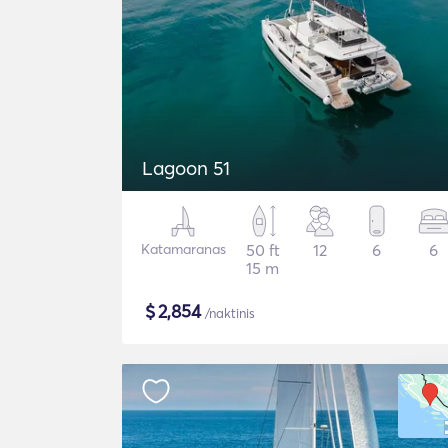
Lagoon 51
Katamaranas
50 ft
12
6
6
15 m
$
2,854
/naktinis