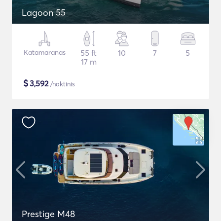
Lagoon 55
Katamaranas
55 ft
10
7
5
17 m
$
3,592
/naktinis
Prestige M48