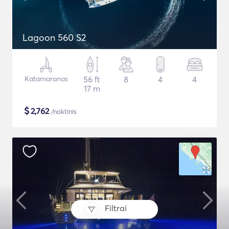
Lagoon 560 S2
Katamaranas
56 ft
8
4
4
17 m
$
2,762
/naktinis
Filtrai