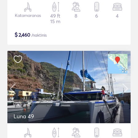
Katamaranas
49 ft
8
6
4
15 m
$
2,460
/naktinis
Luna 49