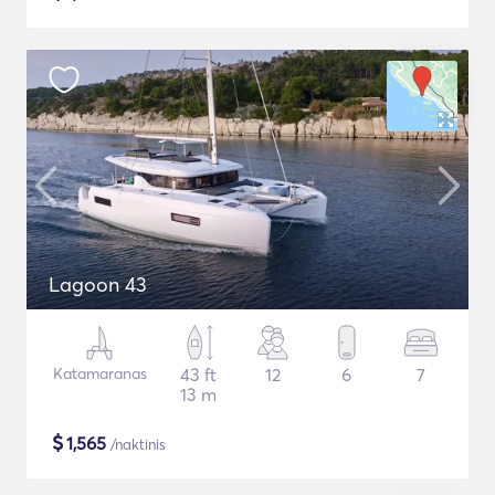
Lagoon 43
Katamaranas
43 ft
12
6
7
13 m
$
1,565
/naktinis