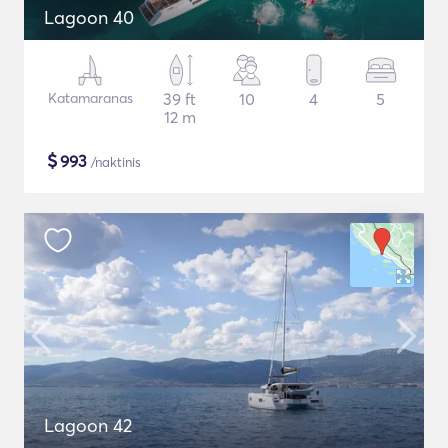
Lagoon 40
Katamaranas
39 ft
10
4
5
12 m
$
993
/naktinis
Lagoon 42