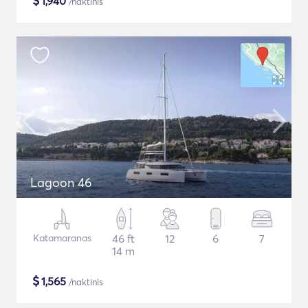
$
1,940
/naktinis
Lagoon 46
Katamaranas
46 ft
12
6
7
14 m
$
1,565
/naktinis