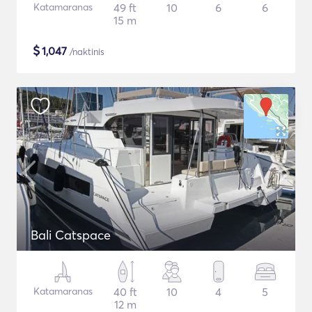
Katamaranas
49 ft
10
6
6
15 m
$
1,047
/naktinis
Bali Catspace
Katamaranas
40 ft
10
4
5
12 m