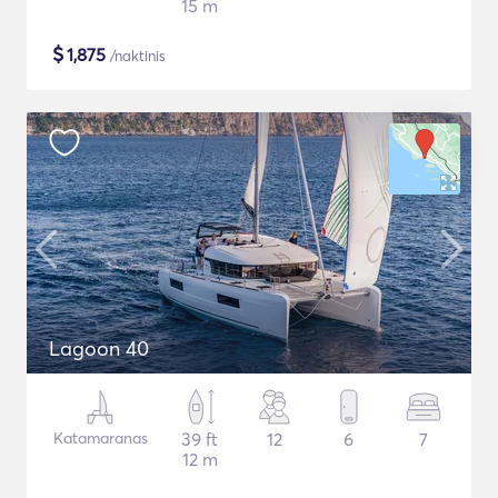
15 m
$
1,875
/naktinis
Lagoon 40
Katamaranas
39 ft
12
6
7
12 m