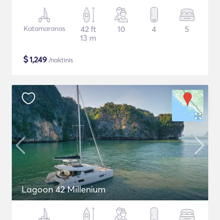
Katamaranas
42 ft
10
4
5
13 m
$
1,249
/naktinis
Lagoon 42 Millenium