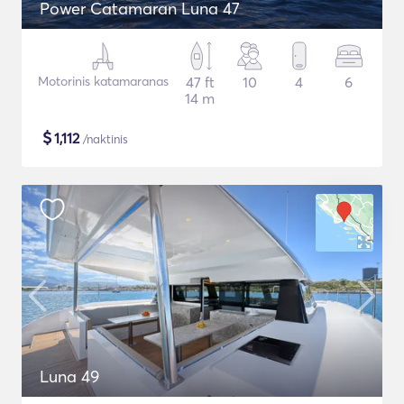
Power Catamaran Luna 47
Motorinis katamaranas
47 ft
10
4
6
14 m
$
1,112
/naktinis
Luna 49