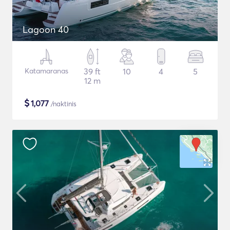
Lagoon 40
Katamaranas
39 ft
10
4
5
12 m
$
1,077
/naktinis