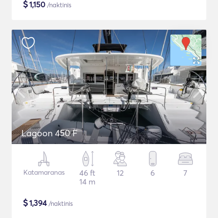
$
1,150
/naktinis
Lagoon 450 F
Katamaranas
46 ft
12
6
7
14 m
$
1,394
/naktinis