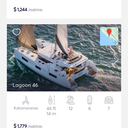
$
1,244
/naktinis
Lagoon 46
Katamaranas
46 ft
12
6
7
14 m
$
1,779
/naktinis