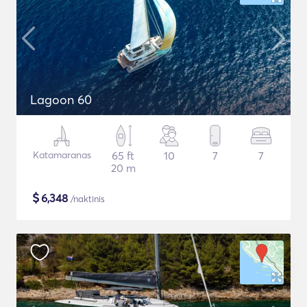
Lagoon 60
Katamaranas
65 ft
10
7
7
20 m
$
6,348
/naktinis