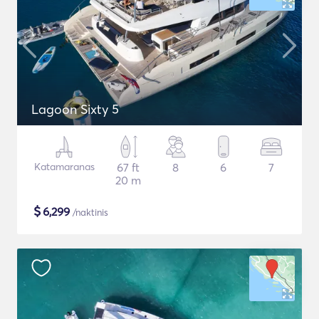
Lagoon Sixty 5
Katamaranas
67 ft
8
6
7
20 m
$
6,299
/naktinis