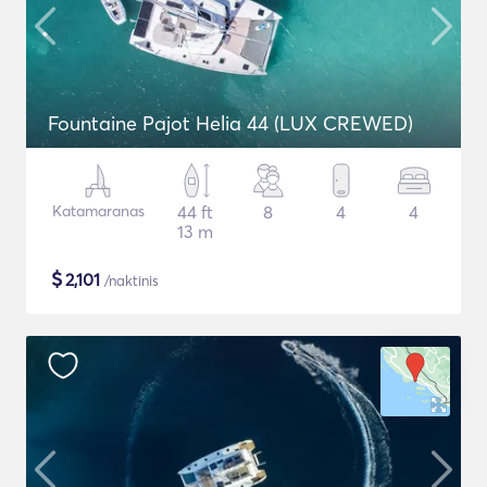
Fountaine Pajot Helia 44 (LUX CREWED)
Katamaranas
44 ft
8
4
4
13 m
$
2,101
/naktinis