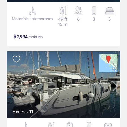
Motorinis katamaranas
49 ft
6
3
3
15 m
$
2,994
/naktinis
Excess 11