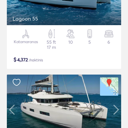
Lagoon 55
Katamaranas
55 ft
10
5
6
17 m
$
4,372
/naktinis