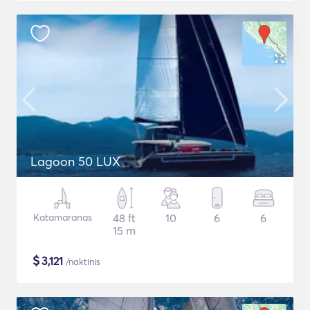
Lagoon 50 LUX
Katamaranas
48 ft
10
6
6
15 m
$
3,121
/naktinis