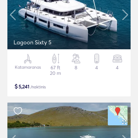
Lagoon Sixty 5
Katamaranas
67 ft
8
4
4
20 m
$
5,241
/naktinis