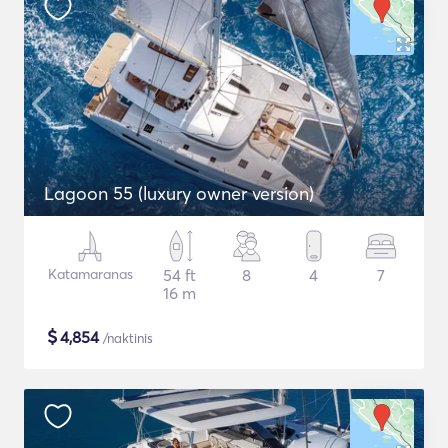
Lagoon 55 (luxury owner version)
Katamaranas
54 ft
8
4
7
16 m
$
4,854
/naktinis