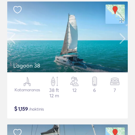
Lagoon 38
Katamaranas
38 ft
12
6
7
12 m
$
1,159
/naktinis