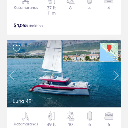
Katamaranas
37 ft
8
4
4
11 m
$
1,055
/naktinis
Luna 49
Katamaranas
49 ft
10
6
6