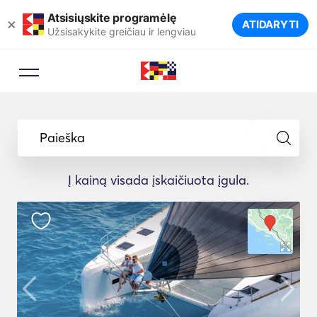
Atsisiųskite programėlę
×
ATIDARYTI
Užsisakykite greičiau ir lengviau
Paieška
Į kainą visada įskaičiuota įgula.