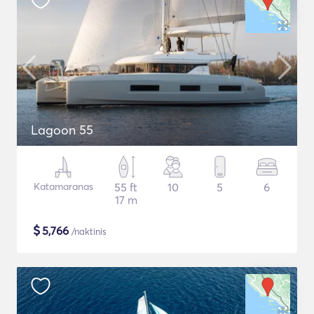
Lagoon 55
Katamaranas
55 ft
10
5
6
17 m
$
5,766
/naktinis