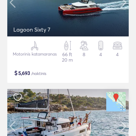
Lagoon Sixty 7
Motorinis katamaranas
66 ft
8
4
4
20 m
$
5,693
/naktinis