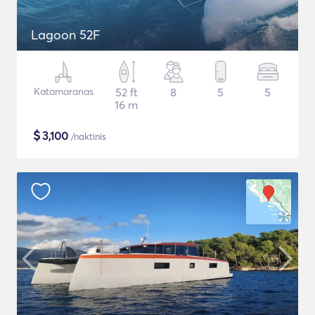
Lagoon 52F
Katamaranas
52 ft
8
5
5
16 m
$
3,100
/naktinis