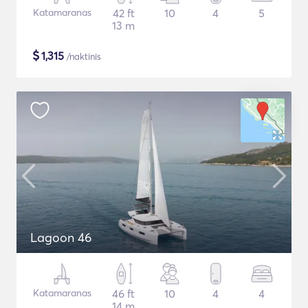
Katamaranas
42 ft
10
4
5
13 m
$
1,315
/naktinis
Lagoon 46
Katamaranas
46 ft
10
4
4
14 m