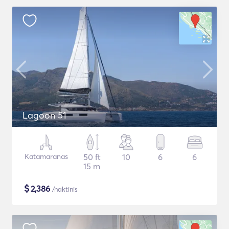
Lagoon 51
Katamaranas
50 ft
10
6
6
15 m
$
2,386
/naktinis