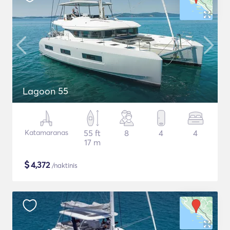
Lagoon 55
Katamaranas
55 ft
8
4
4
17 m
$
4,372
/naktinis