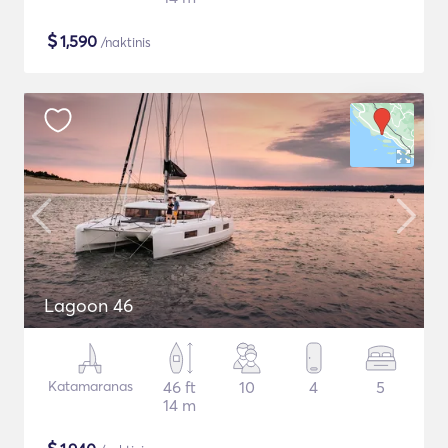
$
1,590
/naktinis
Lagoon 46
Katamaranas
46 ft
10
4
5
14 m