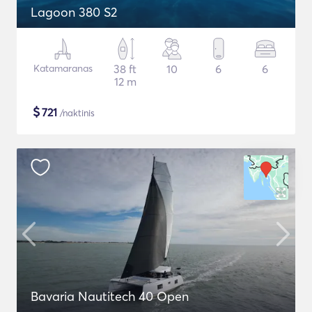
Lagoon 380 S2
Katamaranas
38 ft
10
6
6
12 m
$
721
/naktinis
Bavaria Nautitech 40 Open