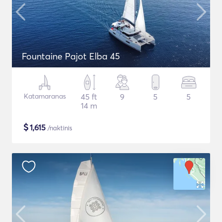
Fountaine Pajot Elba 45
Katamaranas
45 ft
9
5
5
14 m
$
1,615
/naktinis