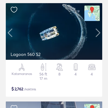
Lagoon 560 S2
Katamaranas
56 ft
8
4
4
17 m
$
2,762
/naktinis