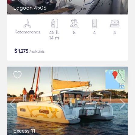
Lagoon 450S
Katamaranas
45 ft
8
4
4
14 m
$
1,275
/naktinis
Excess 11