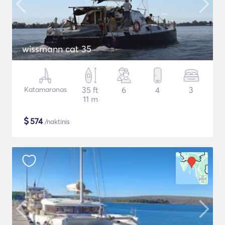
wissmann cat 35
Katamaranas
35 ft
6
4
3
11 m
$
574
/naktinis