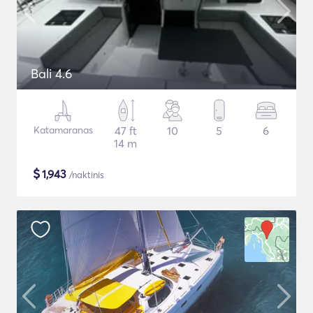
Bali 4.6
Katamaranas
47 ft
10
5
6
14 m
$
1,943
/naktinis