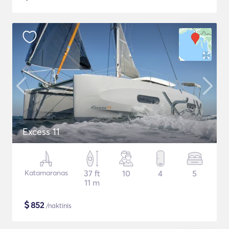
Excess 11
Katamaranas
37 ft
10
4
5
11 m
$
852
/naktinis