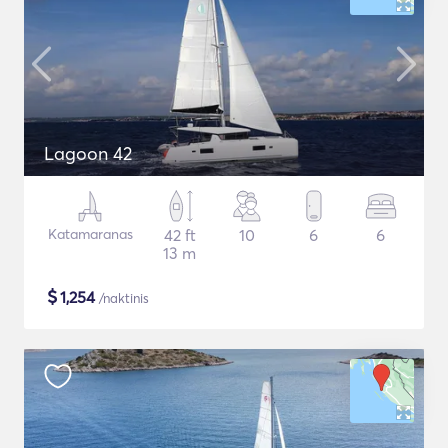
Lagoon 42
Katamaranas
42 ft
10
6
6
13 m
$
1,254
/naktinis