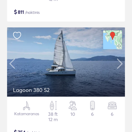
$
811
/naktinis
Lagoon 380 S2
Katamaranas
38 ft
10
6
6
12 m