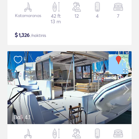
Katamaranas
42 ft
12
4
7
13 m
$
1,326
/naktinis
Bali 4.1