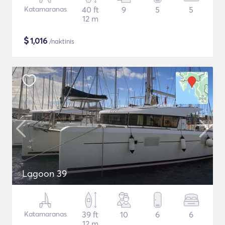
Katamaranas
40 ft
9
5
5
12 m
$
1,016
/naktinis
Lagoon 39
Katamaranas
39 ft
10
6
6
12 m