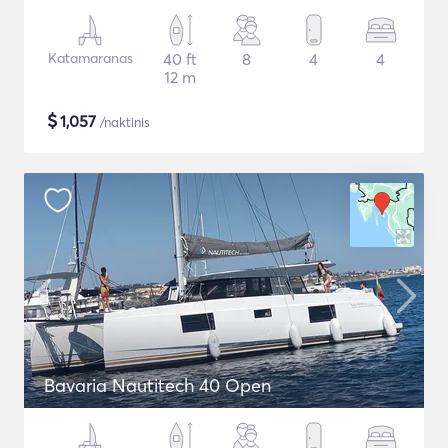
Katamaranas
40 ft
8
4
4
12 m
$
1,057
/naktinis
Bavaria Nautitech 40 Open