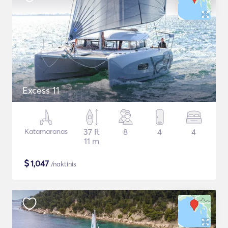
Excess 11
Katamaranas
37 ft
8
4
4
11 m
$
1,047
/naktinis