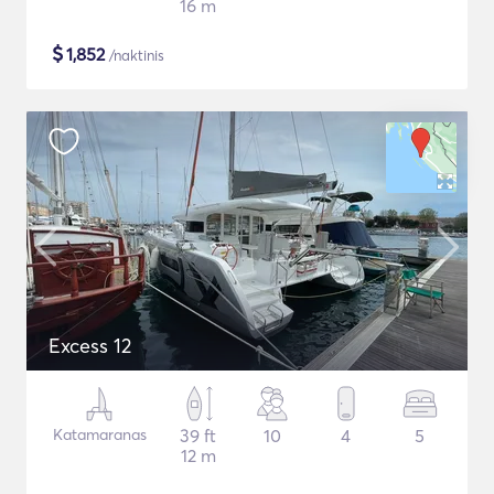
16 m
$
1,852
/naktinis
Excess 12
Katamaranas
39 ft
10
4
5
12 m