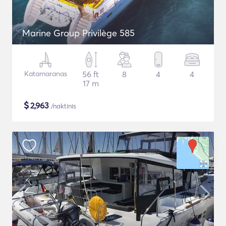
Marine Group Privilège 585
Katamaranas
56 ft
8
4
4
17 m
$
2,963
/naktinis