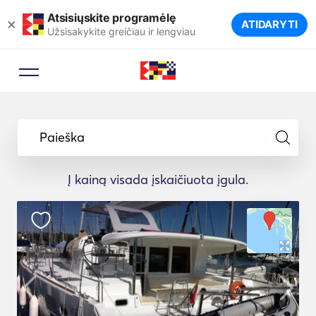
Atsisiųskite programėlę
×
ATIDARYTI
Užsisakykite greičiau ir lengviau
Paieška
Į kainą visada įskaičiuota įgula.