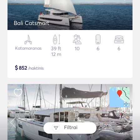
Bali Catsmart
Katamaranas
39 ft
10
6
6
12 m
$
852
/naktinis
Filtrai