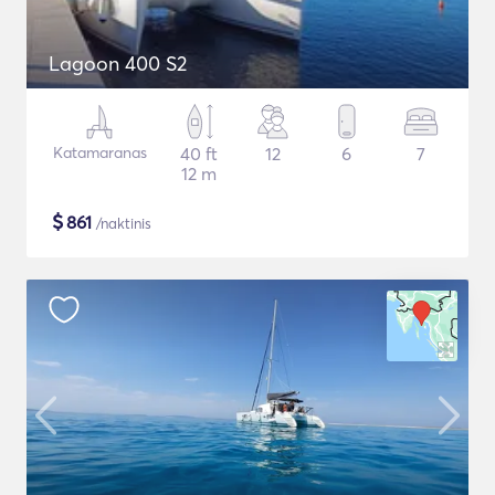
Lagoon 400 S2
Katamaranas
40 ft
12
6
7
12 m
$
861
/naktinis