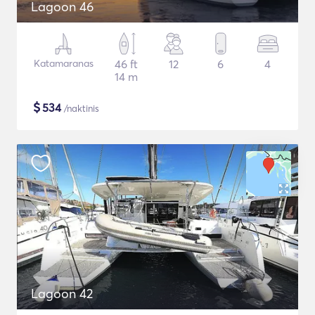
Lagoon 46
Katamaranas
46 ft
12
6
4
14 m
$
534
/naktinis
Lagoon 42