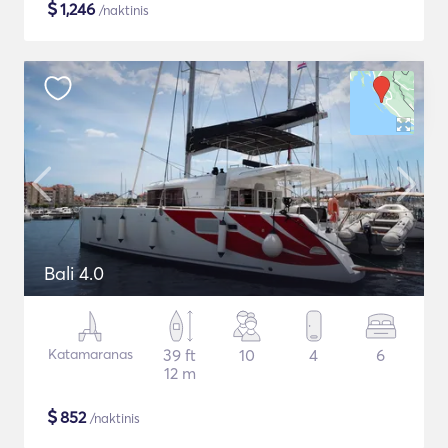
$
1,246
/naktinis
Bali 4.0
Katamaranas
39 ft
10
4
6
12 m
$
852
/naktinis