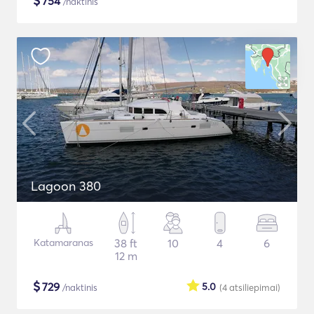
$
754
/naktinis
Lagoon 380
Katamaranas
38 ft
10
4
6
12 m
$
729
5.0
/naktinis
(4
atsiliepimai
)