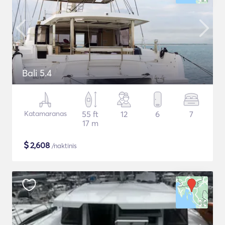
Bali 5.4
Katamaranas
55 ft
12
6
7
17 m
$
2,608
/naktinis