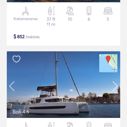
Katamaranas
37 ft
10
6
5
11 m
$
852
/naktinis
Bali 4.6