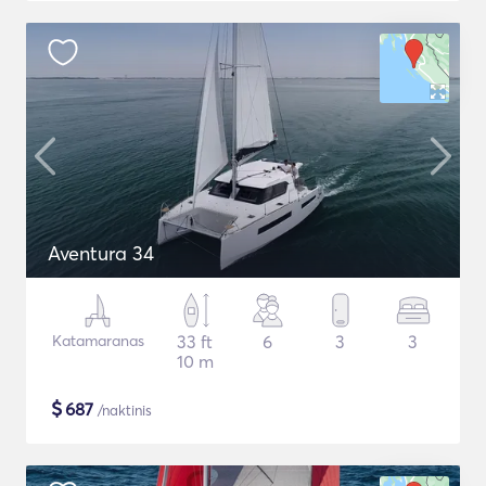
Aventura 34
Katamaranas
33 ft
6
3
3
10 m
$
687
/naktinis