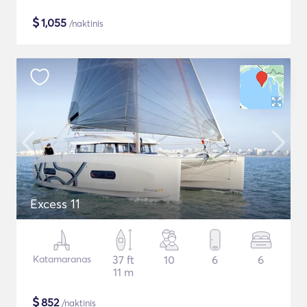
$
1,055
/naktinis
Excess 11
Katamaranas
37 ft
10
6
6
11 m
$
852
/naktinis