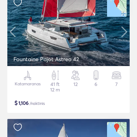
Fountaine Pajot Astrea 42
Katamaranas
41 ft
12
6
7
12 m
$
1,106
/naktinis