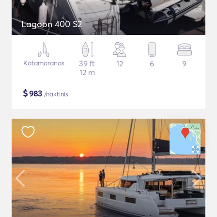
Lagoon 400 S2
Katamaranas
39 ft
12
6
9
12 m
$
983
/naktinis