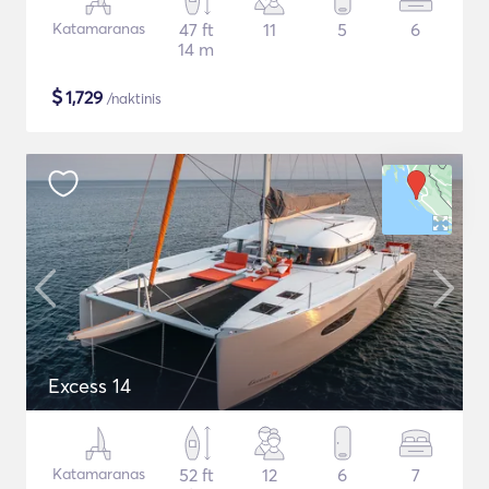
Katamaranas
47 ft
11
5
6
14 m
$
1,729
/naktinis
Excess 14
Katamaranas
52 ft
12
6
7