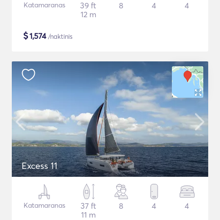
Katamaranas
39 ft
8
4
4
12 m
$
1,574
/naktinis
Excess 11
Katamaranas
37 ft
8
4
4
11 m