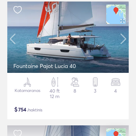
Fountaine Pajot Lucia 40
Katamaranas
40 ft
8
3
4
12 m
$
754
/naktinis