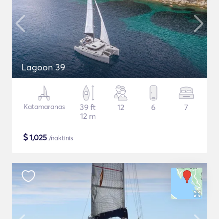
Lagoon 39
Katamaranas
39 ft
12
6
7
12 m
$
1,025
/naktinis