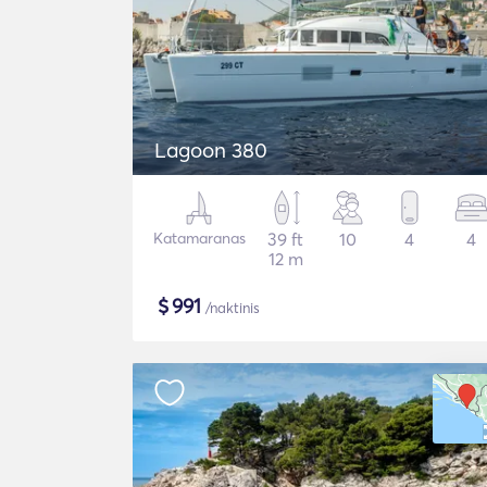
Lagoon 380
Katamaranas
39 ft
10
4
4
12 m
$
991
/naktinis