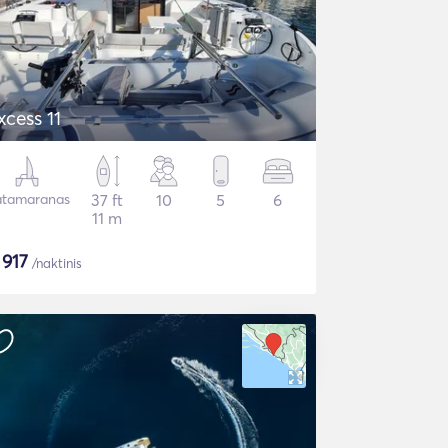
xcess 11
tamaranas
37 ft
10
5
6
11 m
$
917
/naktinis