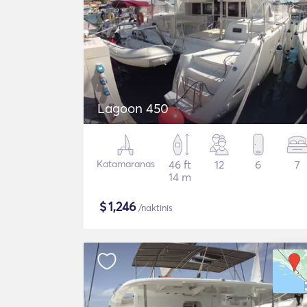
Lagoon 450
Katamaranas
46 ft
12
6
7
14 m
$
1,246
/naktinis