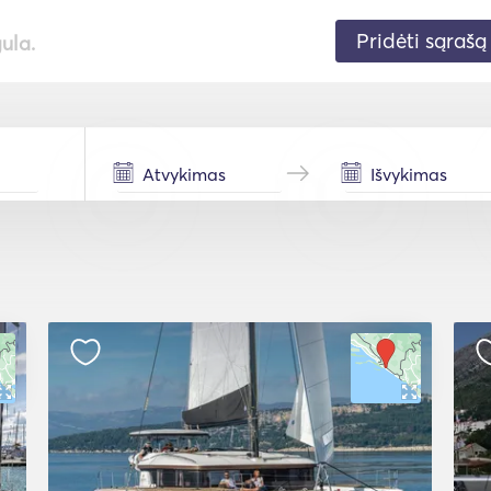
Pridėti sąrašą
gula.