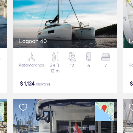
Lagoon 40
L
Katamaranas
39 ft
12
6
7
Ka
12 m
$
1,124
/naktinis