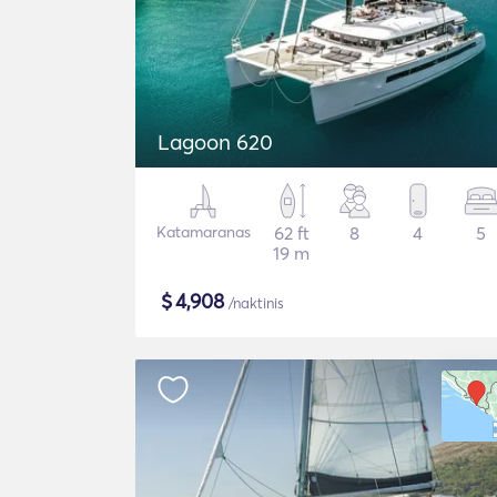
Lagoon 620
Katamaranas
62 ft
8
4
5
19 m
$
4,908
/naktinis