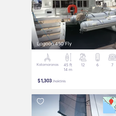
Lagoon 450 Fly
Katamaranas
45 ft
12
6
7
14 m
$
1,303
/naktinis