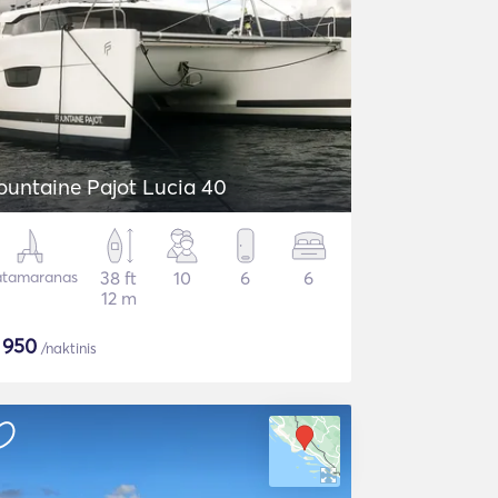
ountaine Pajot Lucia 40
tamaranas
38 ft
10
6
6
12 m
$
950
/naktinis