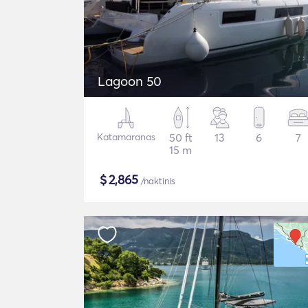
Lagoon 50
Katamaranas
50 ft
13
6
7
15 m
$
2,865
/naktinis