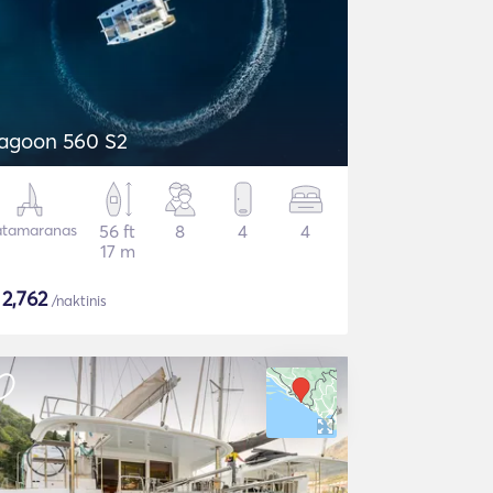
agoon 560 S2
tamaranas
56 ft
8
4
4
17 m
$
2,762
/naktinis