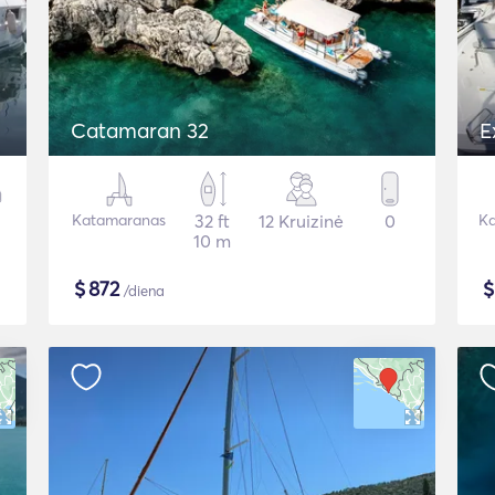
Catamaran 32
E
Katamaranas
32 ft
12 Kruizinė
0
Ka
10 m
$
872
/diena