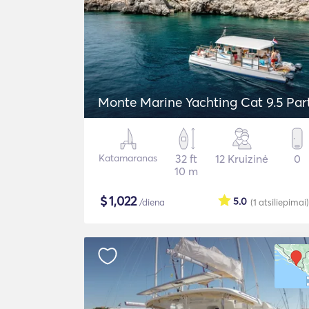
Monte Marine Yachting Cat 9.5 Par
Katamaranas
32 ft
12 Kruizinė
0
10 m
$
1,022
5.0
/diena
(1
atsiliepimai
)