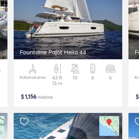
Fountaine Pajot Helia 44
F
Katamaranas
43 ft
10
6
6
Ka
13 m
$
1,156
/naktinis