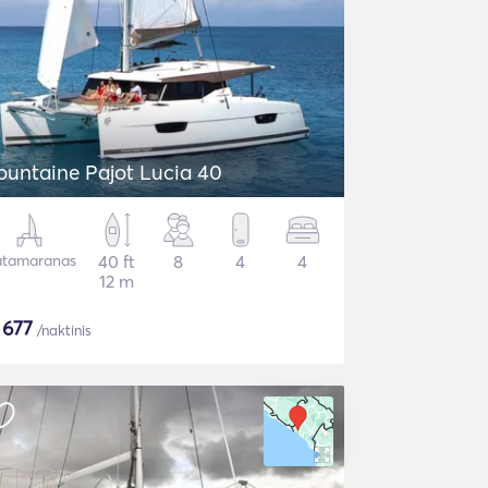
ountaine Pajot Lucia 40
tamaranas
40 ft
8
4
4
12 m
$
677
/naktinis