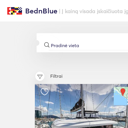
BednBlue
| Į kainą visada įskaičiuota į
Filtrai