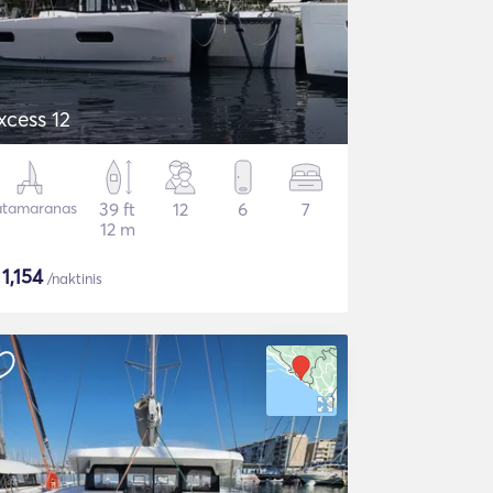
xcess 12
tamaranas
39 ft
12
6
7
12 m
$
1,154
/naktinis