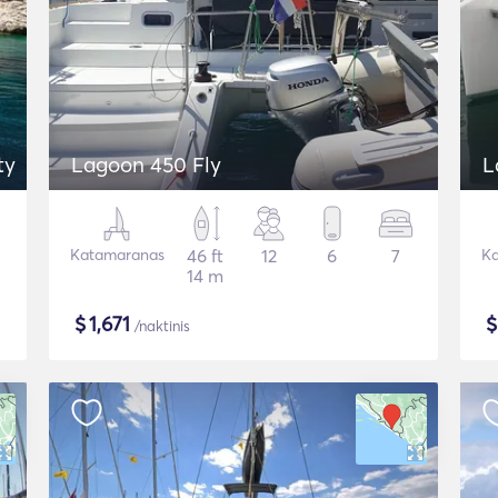
ty
Lagoon 450 Fly
L
Katamaranas
46 ft
12
6
7
Ka
14 m
$
1,671
/naktinis