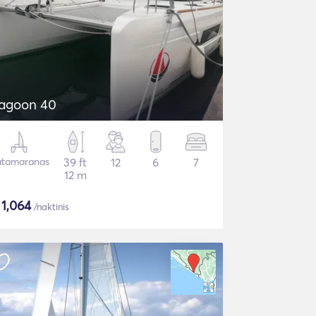
agoon 40
tamaranas
39 ft
12
6
7
12 m
$
1,064
/naktinis