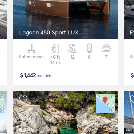
Lagoon 450 Sport LUX
E
Katamaranas
46 ft
12
6
7
Ka
14 m
$
1,442
/naktinis