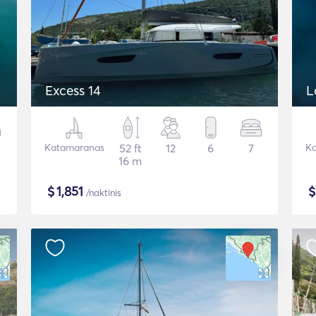
Excess 14
L
Katamaranas
52 ft
12
6
7
Ka
16 m
$
1,851
/naktinis