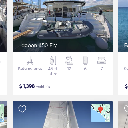
Lagoon 450 Fly
F
Katamaranas
45 ft
12
6
7
Ka
14 m
$
1,398
/naktinis