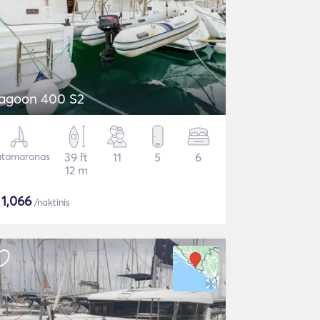
agoon 400 S2
tamaranas
39 ft
11
5
6
12 m
$
1,066
/naktinis