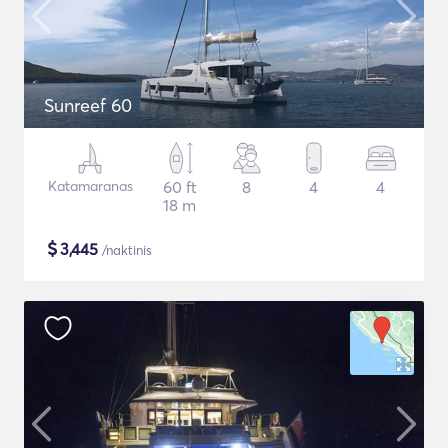
Sunreef 60
Katamaranas
60 ft
8
4
4
18 m
$
3,445
/naktinis