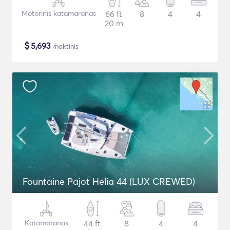
Motorinis katamaranas
66 ft
8
4
4
20 m
$
5,693
/naktinis
Fountaine Pajot Helia 44 (LUX CREWED)
Katamaranas
44 ft
8
4
4