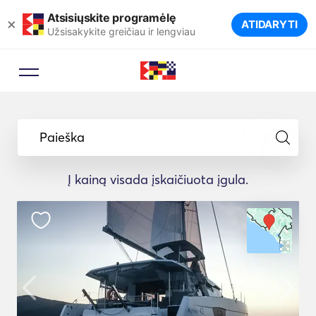
Atsisiųskite programėlę
×
ATIDARYTI
Užsisakykite greičiau ir lengviau
Paieška
Į kainą visada įskaičiuota įgula.