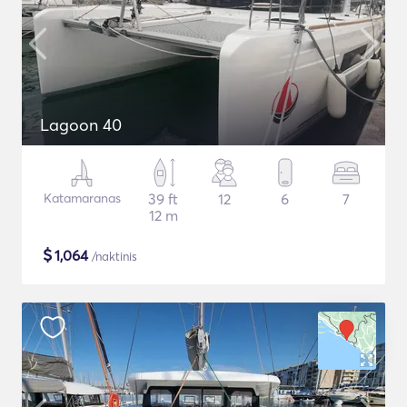
Lagoon 40
Katamaranas
39 ft
12
6
7
12 m
$
1,064
/naktinis