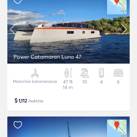
Power Catamaran Luna 47
Motorinis katamaranas
47 ft
10
4
6
14 m
$
1,112
/naktinis