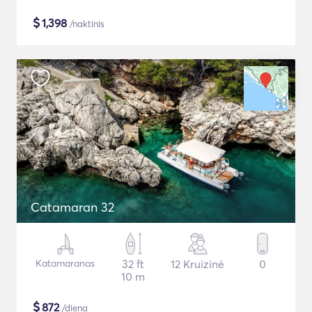
$
1,398
/naktinis
Catamaran 32
Katamaranas
32 ft
12 Kruizinė
0
10 m
$
872
/diena