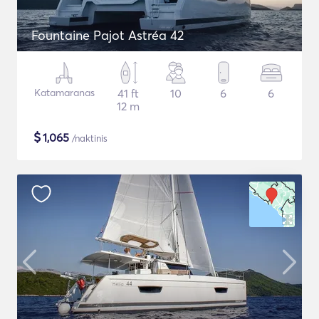
Fountaine Pajot Astréa 42
Katamaranas
41 ft
10
6
6
12 m
$
1,065
/naktinis