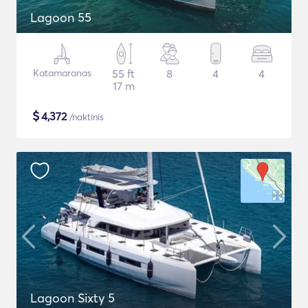
Lagoon 55
Katamaranas
55 ft
8
4
4
17 m
$
4,372
/naktinis
Lagoon Sixty 5