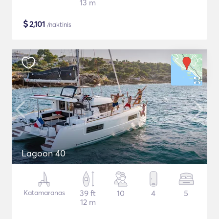
13 m
$
2,101
/naktinis
Lagoon 40
Katamaranas
39 ft
10
4
5
12 m