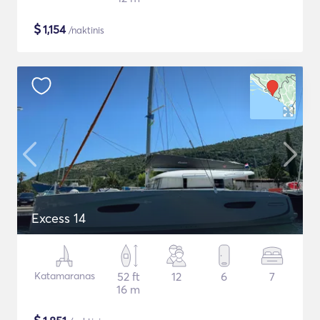
$
1,154
/naktinis
Excess 14
Katamaranas
52 ft
12
6
7
16 m