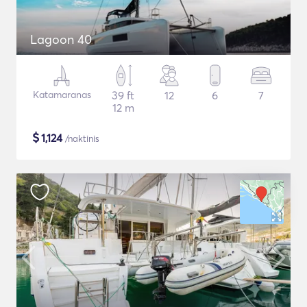
Lagoon 40
Katamaranas
39 ft
12
6
7
12 m
$
1,124
/naktinis