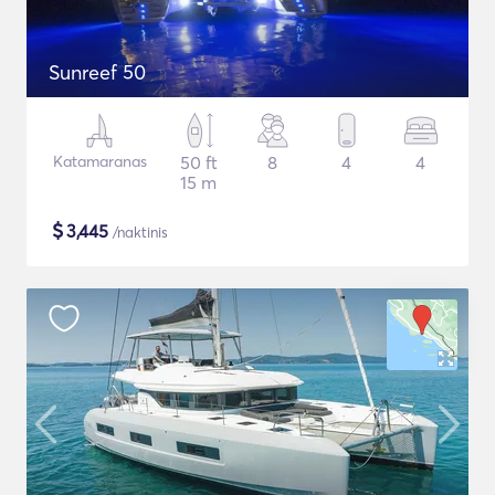
Sunreef 50
Katamaranas
50 ft
8
4
4
15 m
$
3,445
/naktinis