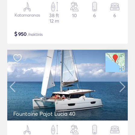
Katamaranas
38 ft
10
6
6
12 m
$
950
/naktinis
Fountaine Pajot Lucia 40