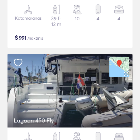
Katamaranas
39 ft
10
4
4
12 m
$
991
/naktinis
Lagoon 450 Fly