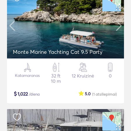
Monte Marine Yachting Cat 9.5 Party
Katamaranas
32 ft
12 Kruizinė
0
10 m
$
1,022
5.0
/diena
(1
atsiliepimai
)