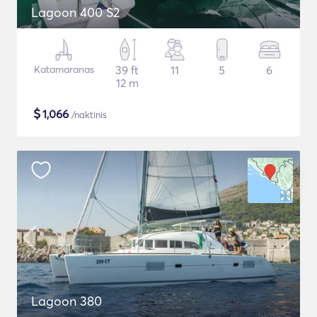
Lagoon 400 S2
Katamaranas
39 ft
11
5
6
12 m
$
1,066
/naktinis
Lagoon 380