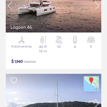
Lagoon 46
Katamaranas
46 ft
10
4
5
14 m
$
1,940
/naktinis