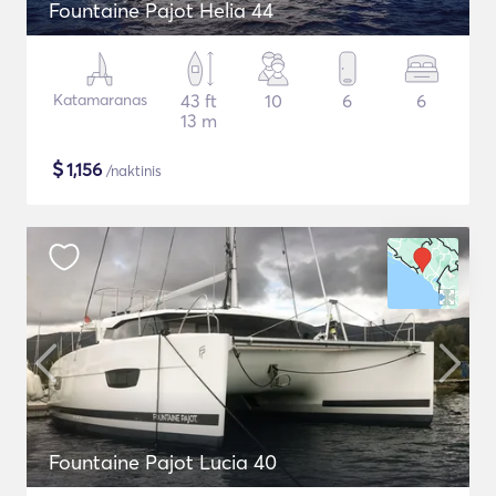
Fountaine Pajot Helia 44
Katamaranas
43 ft
10
6
6
13 m
$
1,156
/naktinis
Fountaine Pajot Lucia 40