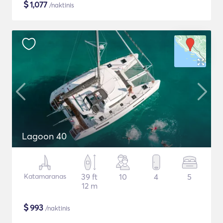
$
1,077
/naktinis
Lagoon 40
Katamaranas
39 ft
10
4
5
12 m
$
993
/naktinis