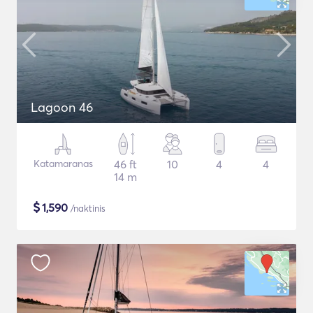
Lagoon 46
Katamaranas
46 ft
10
4
4
14 m
$
1,590
/naktinis