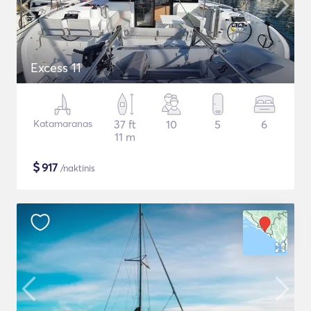
Excess 11
Katamaranas
37 ft
10
5
6
11 m
$
917
/naktinis