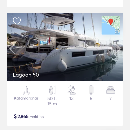
Lagoon 50
Katamaranas
50 ft
13
6
7
15 m
$
2,865
/naktinis