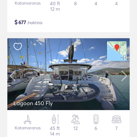
Katamaranas
40 ft
8
4
4
12 m
$
677
/naktinis
Lagoon 450 Fly
Katamaranas
45 ft
12
6
7
14 m