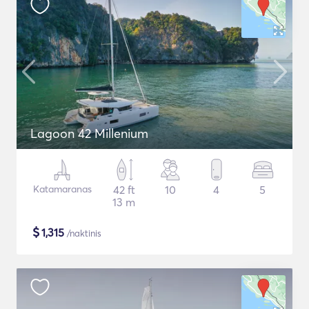
Lagoon 42 Millenium
Katamaranas
42 ft
10
4
5
13 m
$
1,315
/naktinis