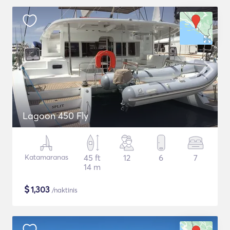
Lagoon 450 Fly
Katamaranas
45 ft
12
6
7
14 m
$
1,303
/naktinis