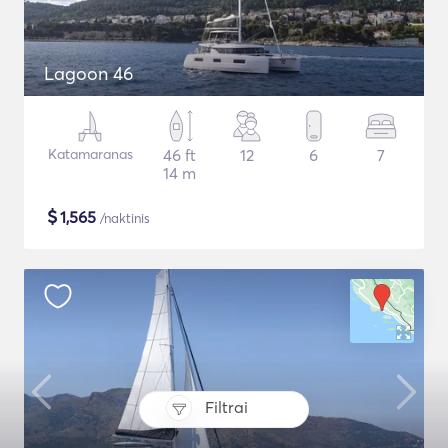
Lagoon 46
Katamaranas
46 ft
12
6
7
14 m
$
1,565
/naktinis
Filtrai