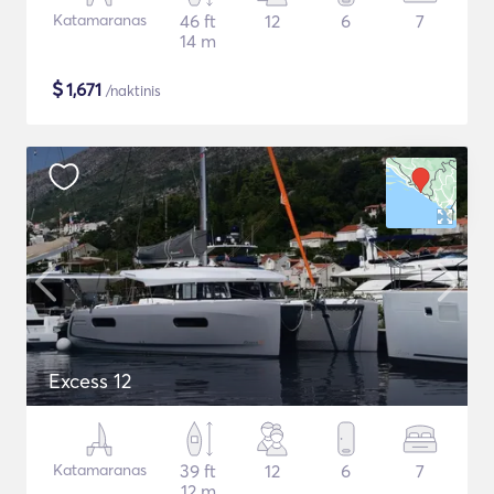
Katamaranas
46 ft
12
6
7
14 m
$
1,671
/naktinis
Excess 12
Katamaranas
39 ft
12
6
7
12 m