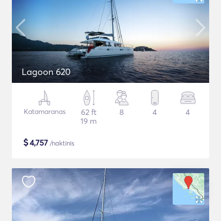
Lagoon 620
Katamaranas
62 ft
8
4
4
19 m
$
4,757
/naktinis