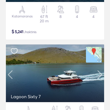
Katamaranas
67 ft
8
4
4
20 m
$
5,241
/naktinis
Lagoon Sixty 7