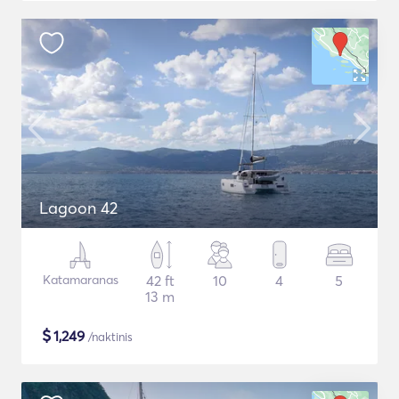
Lagoon 42
Katamaranas
42 ft
10
4
5
13 m
$
1,249
/naktinis