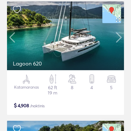
Lagoon 620
Katamaranas
62 ft
8
4
5
19 m
$
4,908
/naktinis