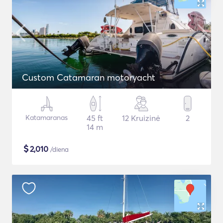
Custom Catamaran motoryacht
Katamaranas
45 ft
12 Kruizinė
2
14 m
$
2,010
/diena