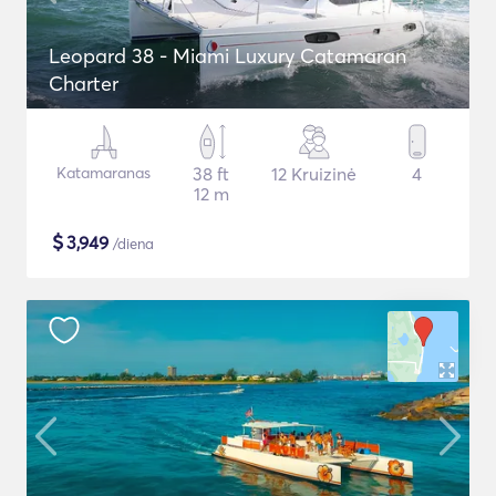
Leopard 38 - Miami Luxury Catamaran
Charter
Katamaranas
38 ft
12 Kruizinė
4
12 m
$
3,949
/diena