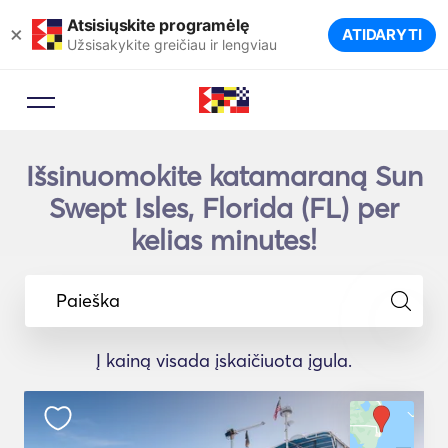
Atsisiųskite programėlę
×
ATIDARYTI
Užsisakykite greičiau ir lengviau
Išsinuomokite katamaraną Sun
Swept Isles, Florida (FL) per
kelias minutes!
Paieška
Į kainą visada įskaičiuota įgula.