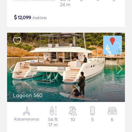
24 m
$
12,099
/naktinis
Lagoon 560
Katamaranas
56 ft
10
5
6
17 m