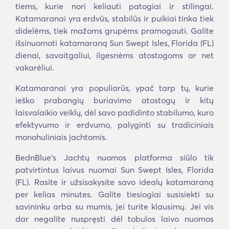
tiems, kurie nori keliauti patogiai ir stilingai.
Katamaranai yra erdvūs, stabilūs ir puikiai tinka tiek
didelėms, tiek mažoms grupėms pramogauti. Galite
išsinuomoti katamaraną Sun Swept Isles, Florida (FL)
dienai, savaitgaliui, ilgesnėms atostogoms ar net
vakarėliui.
Katamaranai yra populiarūs, ypač tarp tų, kurie
ieško prabangių buriavimo atostogų ir kitų
laisvalaikio veiklų, dėl savo padidinto stabilumo, kuro
efektyvumo ir erdvumo, palyginti su tradiciniais
monohuliniais jachtomis.
BednBlue's Jachtų nuomos platforma siūlo tik
patvirtintus laivus nuomai Sun Swept Isles, Florida
(FL). Rasite ir užsisakysite savo idealų katamaraną
per kelias minutes. Galite tiesiogiai susisiekti su
savininku arba su mumis, jei turite klausimų. Jei vis
dar negalite nuspręsti dėl tobulos laivo nuomos