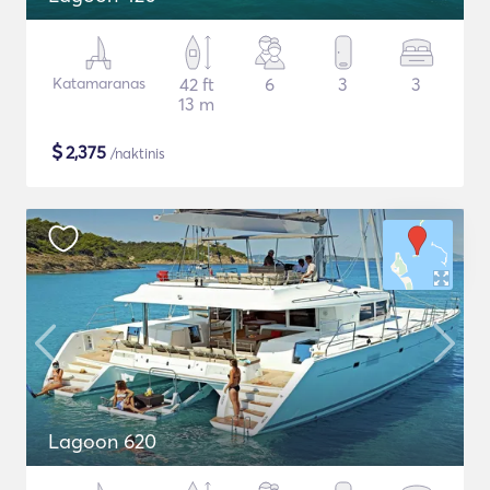
Katamaranas
42 ft
6
3
3
13 m
$
2,375
/naktinis
Lagoon 620