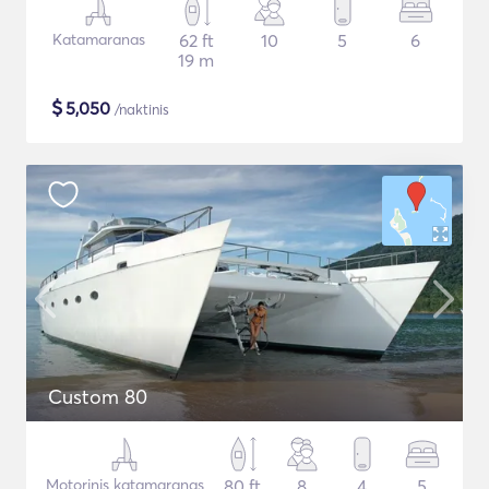
Katamaranas
62 ft
10
5
6
19 m
$
5,050
/naktinis
Custom 80
Motorinis katamaranas
80 ft
8
4
5