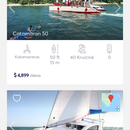
Catamaran 50
Katamaranas
50 ft
40 Kruizinė
0
15 m
$
4,899
/diena