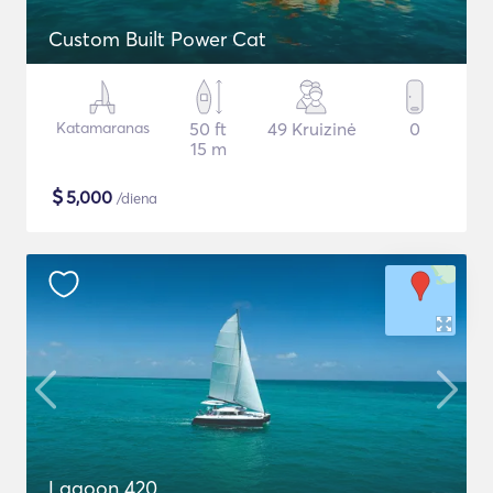
Custom Built Power Cat
Katamaranas
50 ft
49 Kruizinė
0
15 m
$
5,000
/diena
Lagoon 420