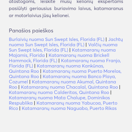
atostogoms, leiskite mūsų kelionių ekspertams
pasiūlyti geriausius buriavimo laivus, katamaranus
ar motorlaivius jūsų kelionei.
Panašios paieškos
Burlaivių nuoma Sun Swept Isles, Florida (FL)
|
Jachtų
nuoma Sun Swept Isles, Florida (FL)
|
Valčių nuoma
Sun Swept Isles, Florida (FL)
|
Katamaranų nuoma
Majamis, Florida
|
Katamaranų nuoma Brickell
Hammock, Florida (FL)
|
Katamaranų nuoma Franjo,
Florida (FL)
|
Katamaranų nuoma Kankūnas,
Quintana Roo
|
Katamaranų nuoma Puerto Morelos,
Quintana Roo
|
Katamaranų nuoma Banco Playa,
Cozumel
|
Katamaranų nuoma Akumal, Quintana
Roo
|
Katamaranų nuoma Chacalal, Quintana Roo
|
Katamaranų nuoma Calderitas, Quintana Roo
|
Katamaranų nuoma Mata Chalupe, Dominikos
Respublika
|
Katamaranų nuoma Yabucoa, Puerto
Rico
|
Katamaranų nuoma Naguabo, Puerto Rikas