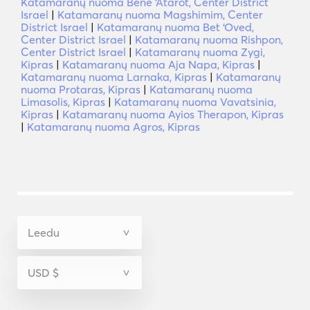
Katamaranų nuoma Bene ‘Atarot, Center District
Israel
|
Katamaranų nuoma Magshimim, Center
District Israel
|
Katamaranų nuoma Bet ‘Oved,
Center District Israel
|
Katamaranų nuoma Rishpon,
Center District Israel
|
Katamaranų nuoma Zygi,
Kipras
|
Katamaranų nuoma Aja Napa, Kipras
|
Katamaranų nuoma Larnaka, Kipras
|
Katamaranų
nuoma Protaras, Kipras
|
Katamaranų nuoma
Limasolis, Kipras
|
Katamaranų nuoma Vavatsinia,
Kipras
|
Katamaranų nuoma Ayios Therapon, Kipras
|
Katamaranų nuoma Agros, Kipras