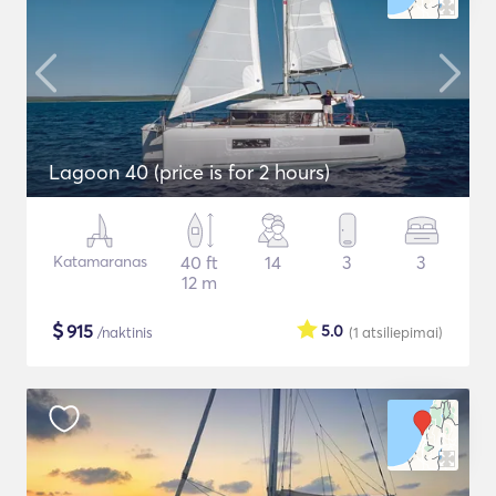
Lagoon 40 (price is for 2 hours)
Katamaranas
40 ft
14
3
3
12 m
$
915
5.0
/naktinis
(1
atsiliepimai
)