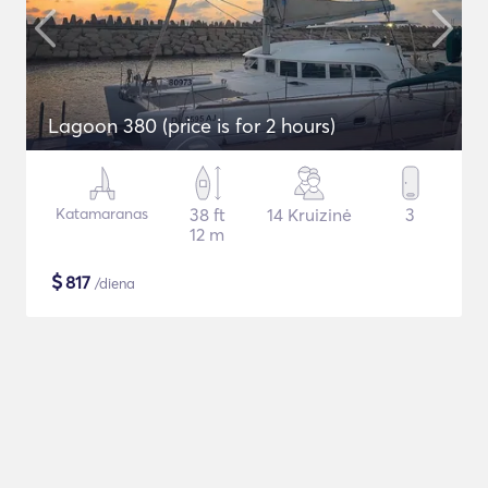
Lagoon 380 (price is for 2 hours)
Katamaranas
38 ft
14 Kruizinė
3
12 m
$
817
/diena