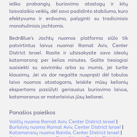
ieško prabangių buriavimo atostogų ir kitų
laisvalaikio veiklų, dėl savo padidinto stabilumo, kuro
efektyvumo ir erdvumo, palyginti su tradiciniais
monohuliniais jachtomis.
BednBlue's Jachtų nuomos platforma siūlo tik
patvirtintus laivus nuomai Ramat Aviv, Center
District Israel. Rasite ir užsisakysite savo idealų
katamaraną per kelias minutes. Galite tiesiogiai
susisiekti su savininku arba su mumis, jei turite
klausimų. Jei vis dar negalite nuspręsti dėl tobulos
laivo nuomos atostogoms, leiskite mūsų kelionių
ekspertams pasiūlyti geriausius buriavimo laivus,
katamaranus ar motorlaivius jūsų kelionei.
Panašios paieškos
Valčių nuoma Ramat Aviv, Center District Israel
|
Burlaivių nuoma Ramat Aviv, Center District Israel
|
Katamaranų nuoma Ramla, Center District Israel
|