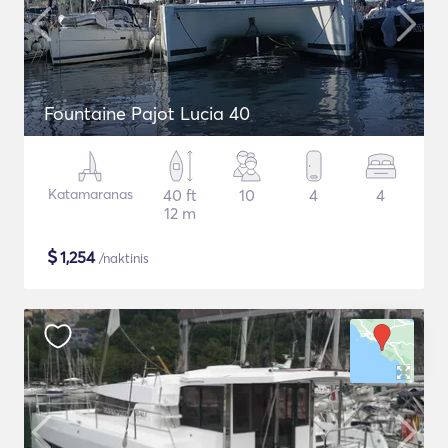
Fountaine Pajot Lucia 40
Katamaranas
40 ft
10
4
4
12 m
$
1,254
/naktinis