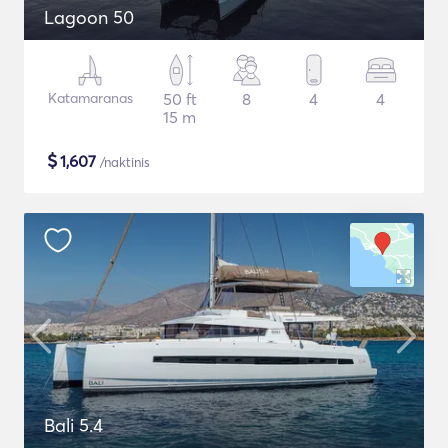
Lagoon 50
Katamaranas
50 ft
8
4
4
15 m
$
1,607
/naktinis
Bali 5.4