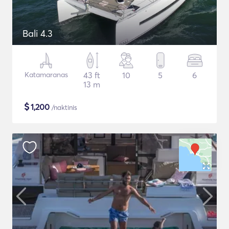
Bali 4.3
Katamaranas
43 ft
10
5
6
13 m
$
1,200
/naktinis