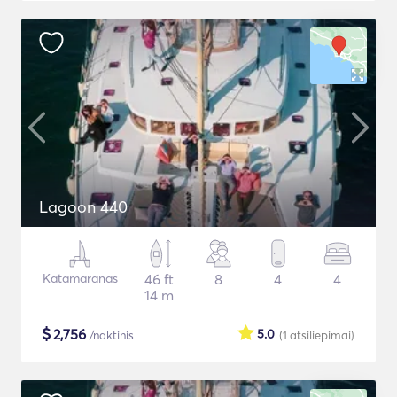
Lagoon 440
Katamaranas
46 ft
8
4
4
14 m
$
2,756
5.0
/naktinis
(1
atsiliepimai
)