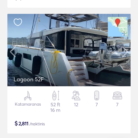
Lagoon 52F
Katamaranas
52 ft
12
7
7
16 m
$
2,811
/naktinis