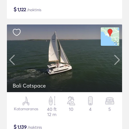
$
1,122
/naktinis
Bali Catspace
Katamaranas
40 ft
10
4
5
12 m
$
1,139
/naktinis