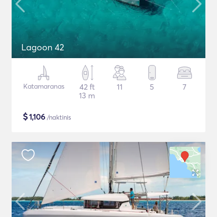
Lagoon 42
Katamaranas
42 ft
11
5
7
13 m
$
1,106
/naktinis