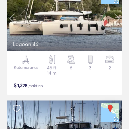
Lagoon 46
Katamaranas
46 ft
6
3
2
14 m
$
1,328
/naktinis