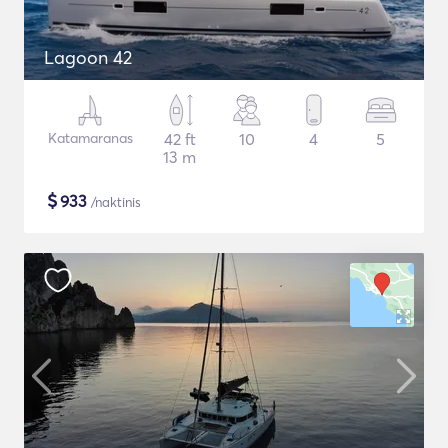
Lagoon 42
Katamaranas
42 ft
10
4
5
13 m
$
933
/naktinis