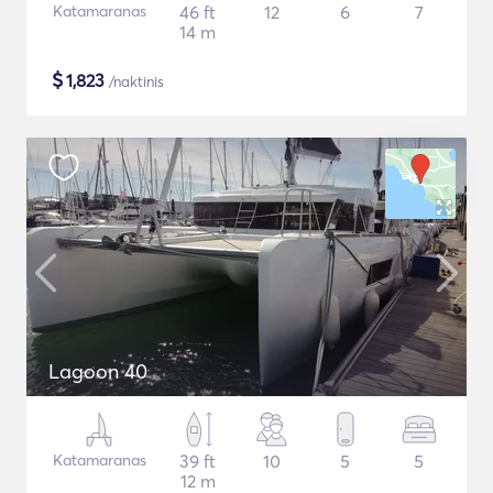
Katamaranas
46 ft
12
6
7
14 m
$
1,823
/naktinis
Lagoon 40
Katamaranas
39 ft
10
5
5
12 m