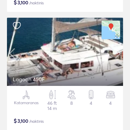
$
3,100
/naktinis
Lagoon 450F
Katamaranas
46 ft
8
4
4
14 m
$
3,100
/naktinis