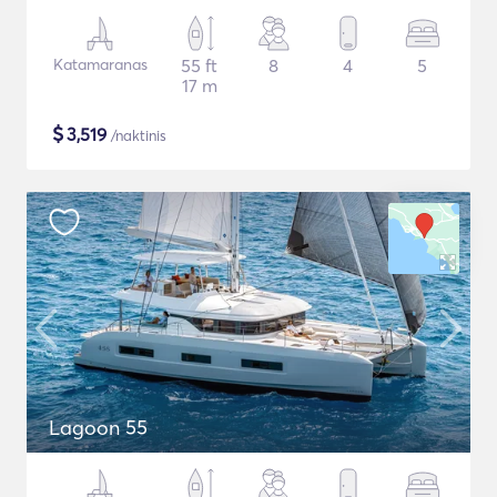
Katamaranas
55 ft
8
4
5
17 m
$
3,519
/naktinis
Lagoon 55