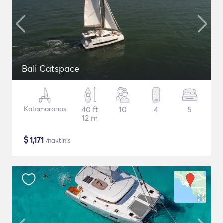
Bali Catspace
Katamaranas
40 ft
10
4
5
12 m
$
1,171
/naktinis