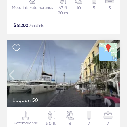
Motorinis katamaranas
67 ft
10
5
5
20 m
$
8,200
/naktinis
Lagoon 50
Katamaranas
50 ft
8
7
7