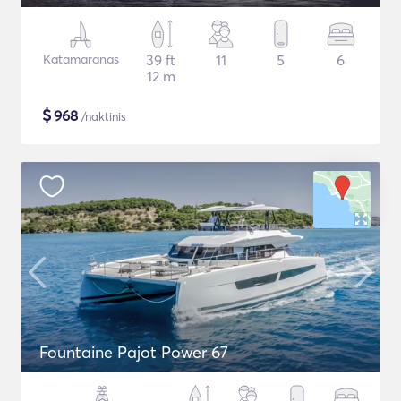
Katamaranas
39 ft
11
5
6
12 m
$
968
/naktinis
Fountaine Pajot Power 67