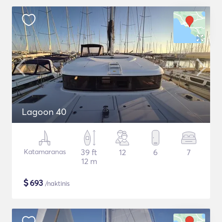
Lagoon 40
Katamaranas
39 ft
12
6
7
12 m
$
693
/naktinis