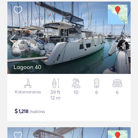
Lagoon 40
Katamaranas
39 ft
10
6
6
12 m
$
1,218
/naktinis