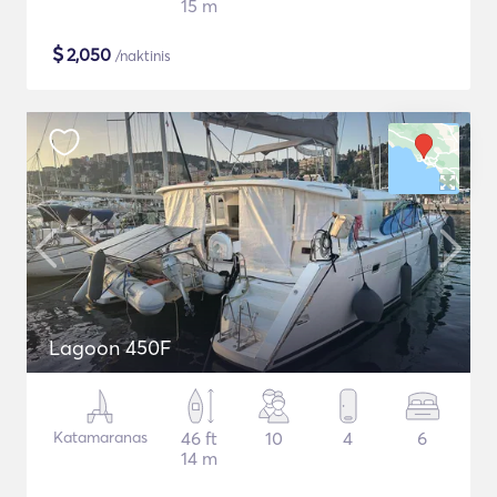
15 m
$
2,050
/naktinis
Lagoon 450F
Katamaranas
46 ft
10
4
6
14 m