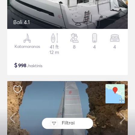
Bali 4.1
Katamaranas
41 ft
8
4
4
12 m
$
998
/naktinis
Filtrai