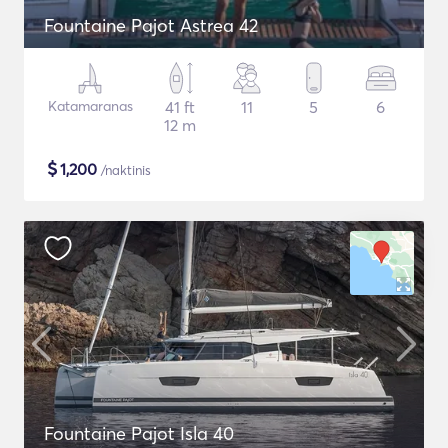
Fountaine Pajot Astrea 42
Katamaranas
41 ft
11
5
6
12 m
$
1,200
/naktinis
Fountaine Pajot Isla 40