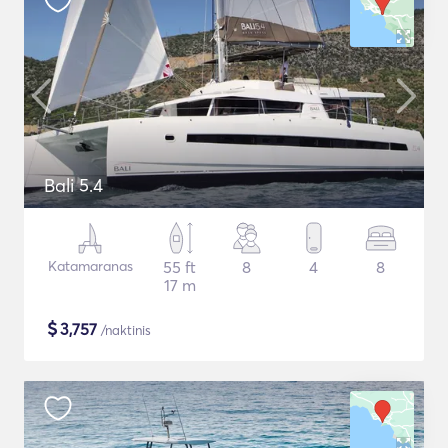
Bali 5.4
Katamaranas
55 ft
8
4
8
17 m
$
3,757
/naktinis