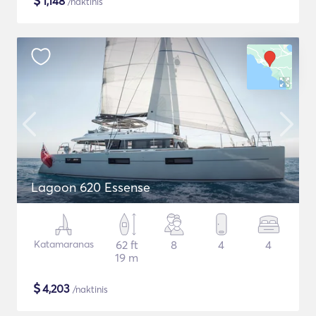
$
1,148
/naktinis
Lagoon 620 Essense
Katamaranas
62 ft
8
4
4
19 m
$
4,203
/naktinis