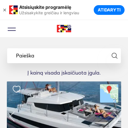
Atsisiųskite programėlę
×
ATIDARYTI
Užsisakykite greičiau ir lengviau
Paieška
Į kainą visada įskaičiuota įgula.