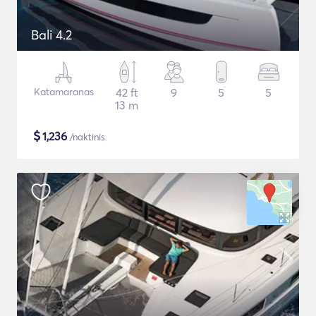
Bali 4.2
Katamaranas
42 ft
9
5
5
13 m
$
1,236
/naktinis