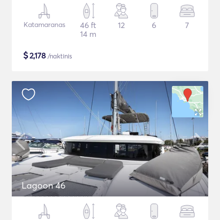
Katamaranas
46 ft
12
6
7
14 m
$
2,178
/naktinis
Lagoon 46