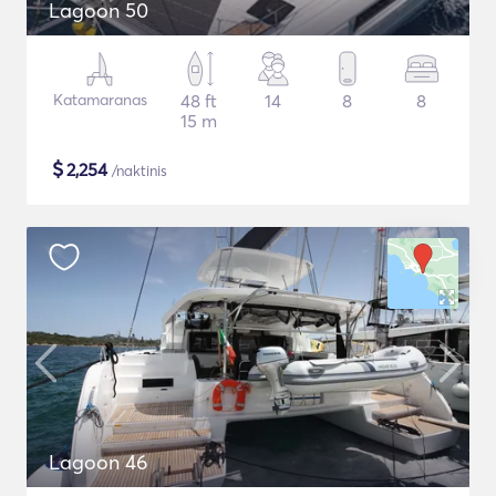
Lagoon 50
Katamaranas
48 ft
14
8
8
15 m
$
2,254
/naktinis
Lagoon 46