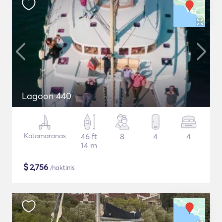
Lagoon 440
Katamaranas
46 ft
8
4
4
14 m
$
2,756
/naktinis