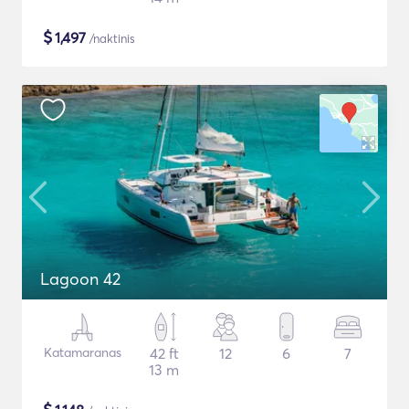
$
1,497
/naktinis
Lagoon 42
Katamaranas
42 ft
12
6
7
13 m