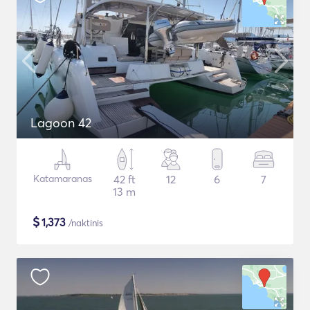
Lagoon 42
Katamaranas
42 ft
12
6
7
13 m
$
1,373
/naktinis