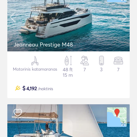
Jeanneau Prestige M48
Motorinis katamaranas
48 ft
7
3
7
15 m
$
4,192
/naktinis