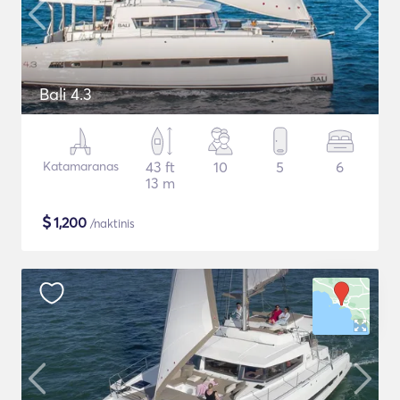
Bali 4.3
Katamaranas
43 ft
10
5
6
13 m
$
1,200
/naktinis