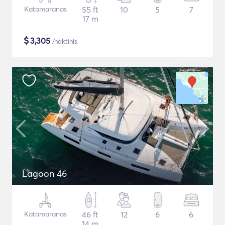
Katamaranas
55 ft
10
5
7
17 m
$
3,305
/naktinis
Lagoon 46
Katamaranas
46 ft
12
6
6
14 m