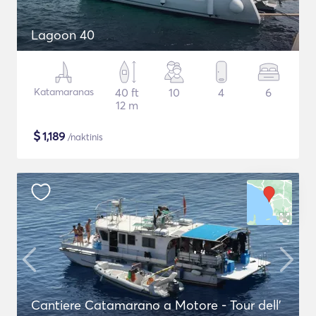
Lagoon 40
Katamaranas
40 ft
10
4
6
12 m
$
1,189
/naktinis
Cantiere Catamarano a Motore - Tour dell'