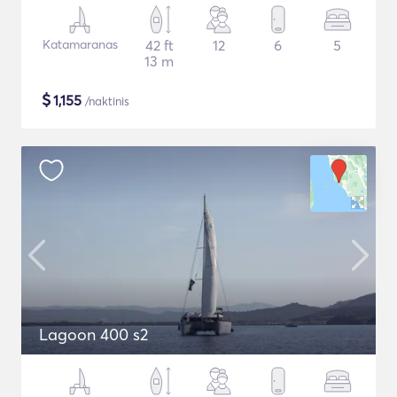
Katamaranas
42 ft
12
6
5
13 m
$
1,155
/naktinis
Lagoon 400 s2