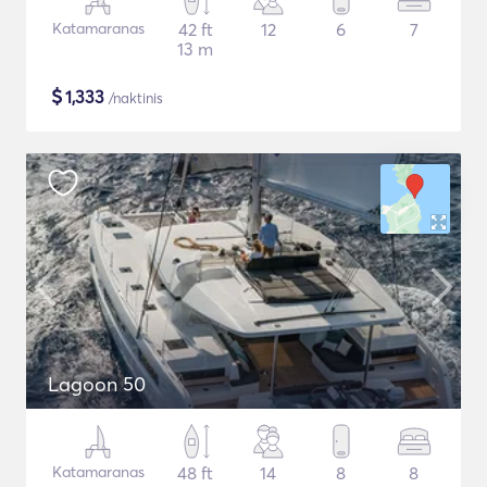
Katamaranas
42 ft
12
6
7
13 m
$
1,333
/naktinis
Lagoon 50
Katamaranas
48 ft
14
8
8