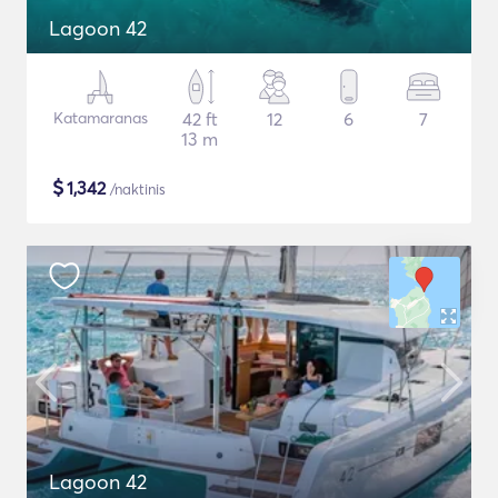
Lagoon 42
Katamaranas
42 ft
12
6
7
13 m
$
1,342
/naktinis
Lagoon 42