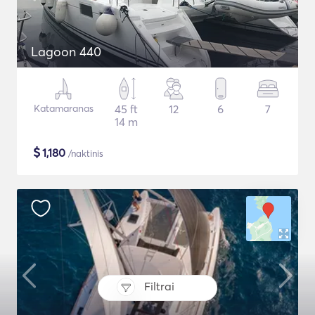
Lagoon 440
Katamaranas
45 ft
12
6
7
14 m
$
1,180
/naktinis
Filtrai