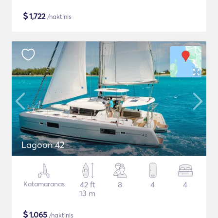
$
1,722
/naktinis
Lagoon 42
Katamaranas
42 ft
8
4
4
13 m
$
1,065
/naktinis