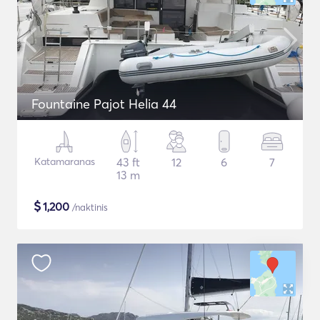
Fountaine Pajot Helia 44
Katamaranas
43 ft
12
6
7
13 m
$
1,200
/naktinis