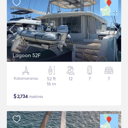
Lagoon 52F
Katamaranas
52 ft
12
7
7
16 m
$
2,734
/naktinis