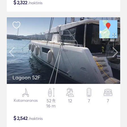
$
2,322
/naktinis
Lagoon 52F
Katamaranas
52 ft
12
7
7
16 m
$
2,542
/naktinis