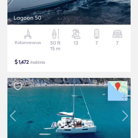
Lagoon 50
Katamaranas
50 ft
13
7
7
15 m
$
1,472
/naktinis