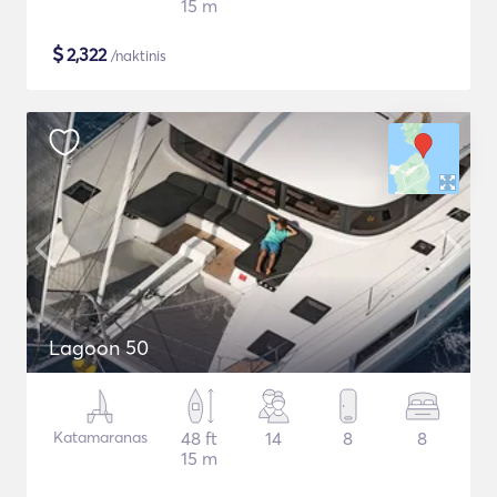
15 m
$
2,322
/naktinis
Lagoon 50
Katamaranas
48 ft
14
8
8
15 m