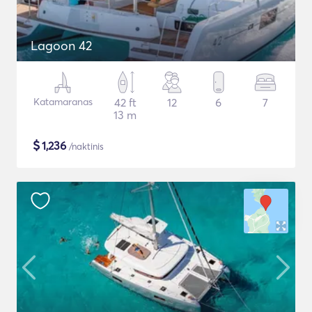
Lagoon 42
Katamaranas
42 ft
12
6
7
13 m
$
1,236
/naktinis