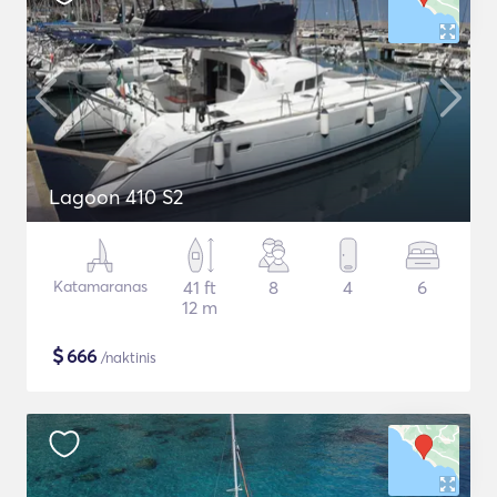
Lagoon 410 S2
Katamaranas
41 ft
8
4
6
12 m
$
666
/naktinis