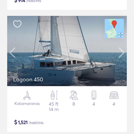
$
914
/naktinis
Lagoon 450
Katamaranas
45 ft
8
4
4
14 m
$
1,521
/naktinis