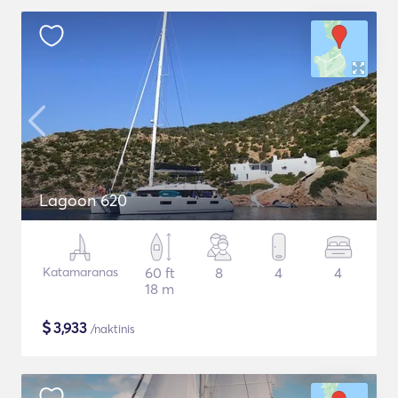
Lagoon 620
Katamaranas
60 ft
8
4
4
18 m
$
3,933
/naktinis