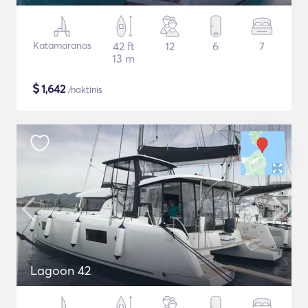
Katamaranas
42 ft
12
6
7
13 m
$
1,642
/naktinis
Lagoon 42