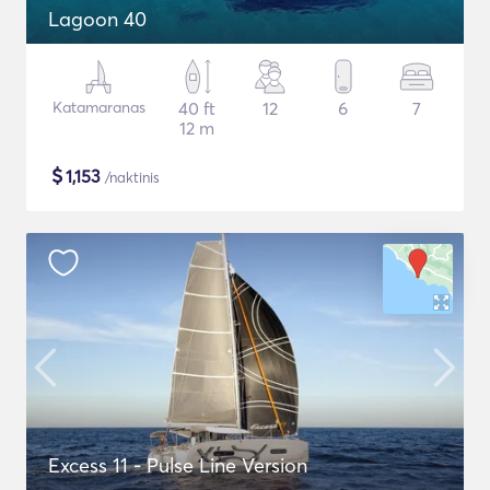
Lagoon 40
Katamaranas
40 ft
12
6
7
12 m
$
1,153
/naktinis
Excess 11 - Pulse Line Version