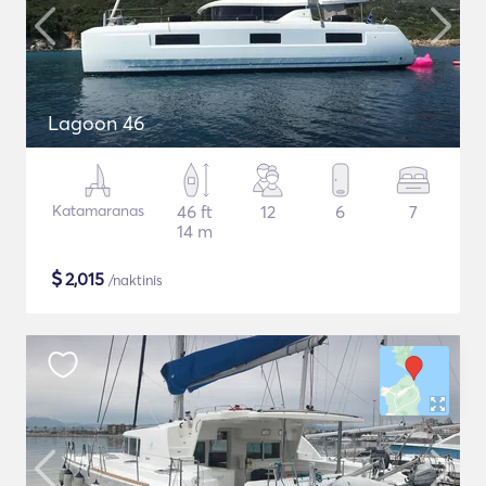
Lagoon 46
Katamaranas
46 ft
12
6
7
14 m
$
2,015
/naktinis