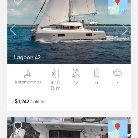
Lagoon 42
Katamaranas
42 ft
12
6
7
13 m
$
1,242
/naktinis