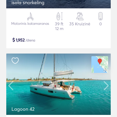
isola snorkeling
Motorinis katamaranas
39 ft
35 Kruizinė
0
12 m
$
1,952
/diena
Lagoon 42