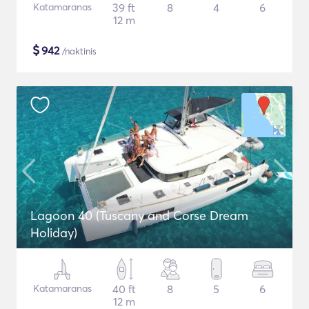
Katamaranas
39 ft
8
4
6
12 m
$
942
/naktinis
Lagoon 40 (Tuscany and Corse Dream
Holiday)
Katamaranas
40 ft
8
5
6
12 m