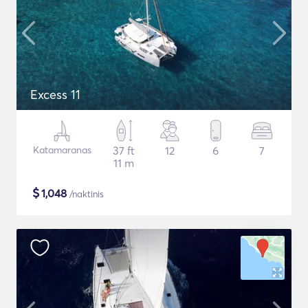
Excess 11
Katamaranas
37 ft
12
6
7
11 m
$
1,048
/naktinis