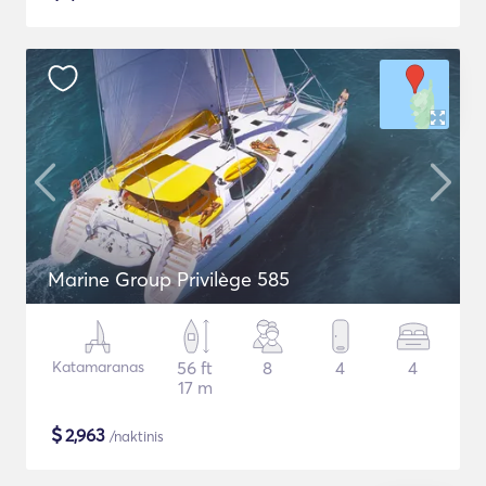
Marine Group Privilège 585
Katamaranas
56 ft
8
4
4
17 m
$
2,963
/naktinis