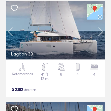
Lagoon 39
Katamaranas
41 ft
8
4
4
12 m
$
2,182
/naktinis