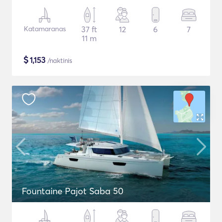
Katamaranas
37 ft
12
6
7
11 m
$
1,153
/naktinis
Fountaine Pajot Saba 50