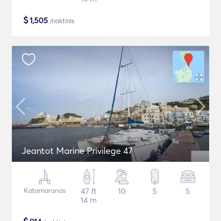
$
1,505
/naktinis
Jeantot Marine Privilege 47
Katamaranas
47 ft
10
5
5
14 m