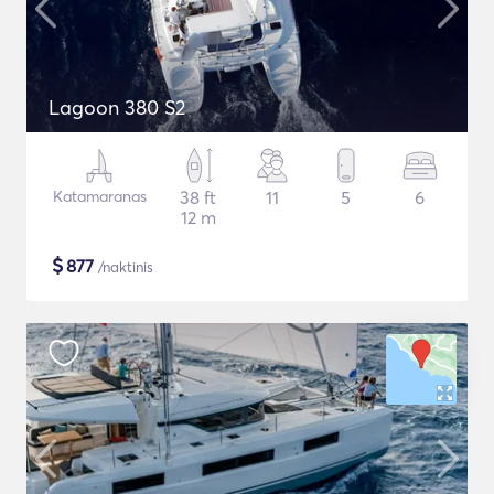
Lagoon 380 S2
Katamaranas
38 ft
11
5
6
12 m
$
877
/naktinis