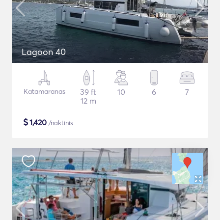
Lagoon 40
Katamaranas
39 ft
10
6
7
12 m
$
1,420
/naktinis