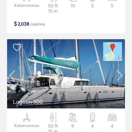
Katamaranas
50 ft
10
5
5
15 m
$
2,038
/naktinis
Lagoon 500
Katamaranas
50 ft
9
4
4
15 m