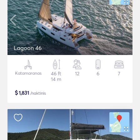
Lagoon 46
Katamaranas
46 ft
12
6
7
14 m
$
1,831
/naktinis