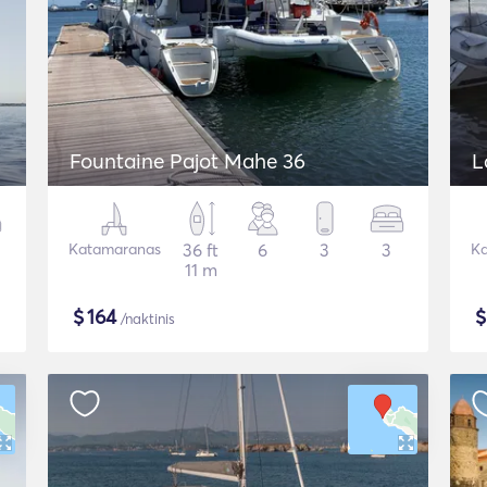
Fountaine Pajot Mahe 36
L
Katamaranas
36 ft
6
3
3
Ka
11 m
$
164
/naktinis