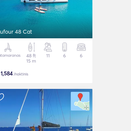
ufour 48 Cat
tamaranas
48 ft
11
6
6
15 m
$
1,584
/naktinis