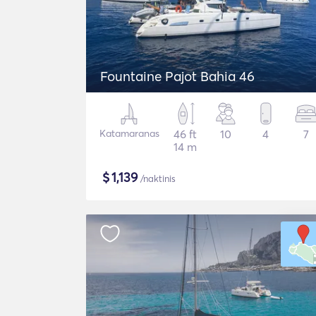
Fountaine Pajot Bahia 46
Katamaranas
46 ft
10
4
7
14 m
$
1,139
/naktinis