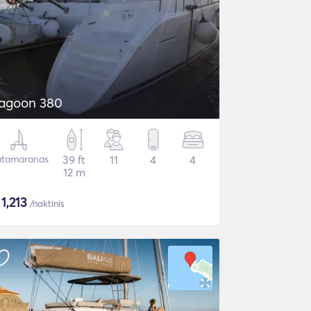
agoon 380
tamaranas
39 ft
11
4
4
12 m
$
1,213
/naktinis