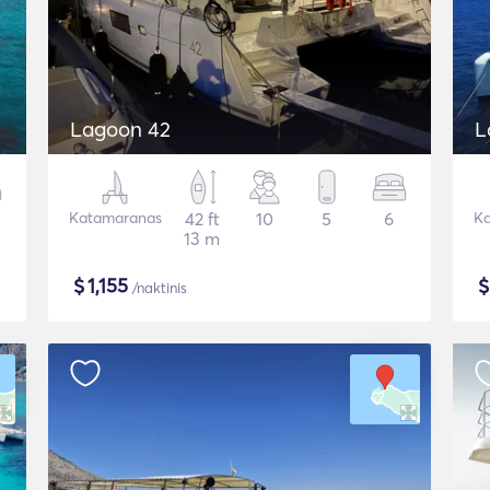
Lagoon 42
L
Katamaranas
42 ft
10
5
6
Ka
13 m
$
1,155
/naktinis