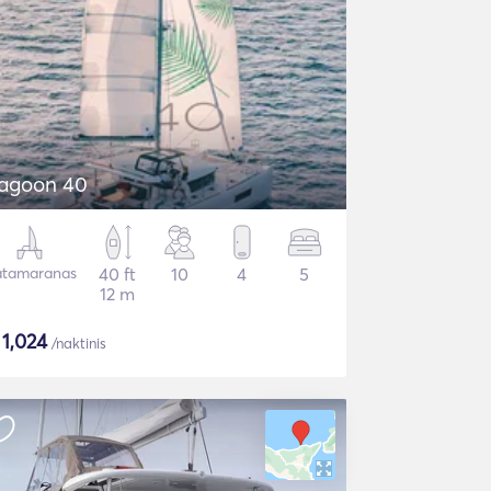
agoon 40
tamaranas
40 ft
10
4
5
12 m
$
1,024
/naktinis