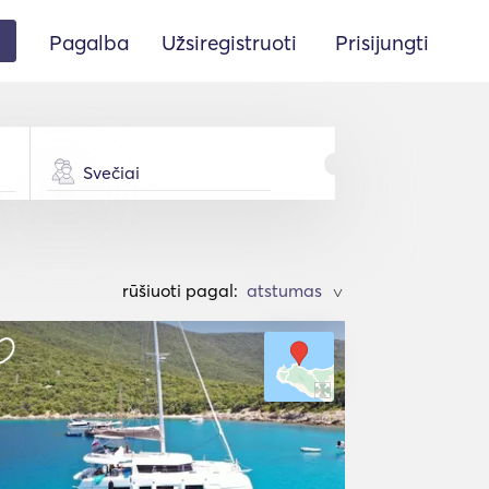
Pagalba
Užsiregistruoti
Prisijungti
Svečiai
rūšiuoti pagal:
>