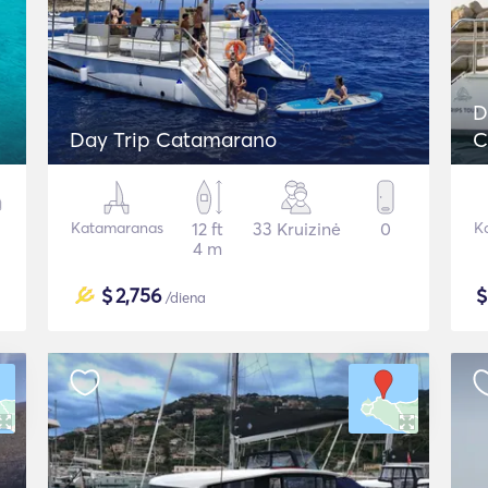
D
Day Trip Catamarano
C
Katamaranas
12 ft
33 Kruizinė
0
K
4 m
$
2,756
/diena