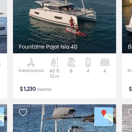
Fountaine Pajot Isla 40
B
Katamaranas
40 ft
8
4
4
Ka
12 m
$
1,230
/naktinis