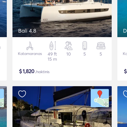
Bali 4.8
D
Katamaranas
49 ft
10
5
5
Ka
15 m
$
1,820
/naktinis