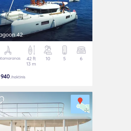
agoon 42
tamaranas
42 ft
10
5
6
13 m
$
940
/naktinis