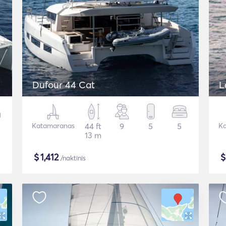
Dufour 44 Cat
L
Katamaranas
44 ft
9
5
5
Ka
13 m
$
1,412
/naktinis