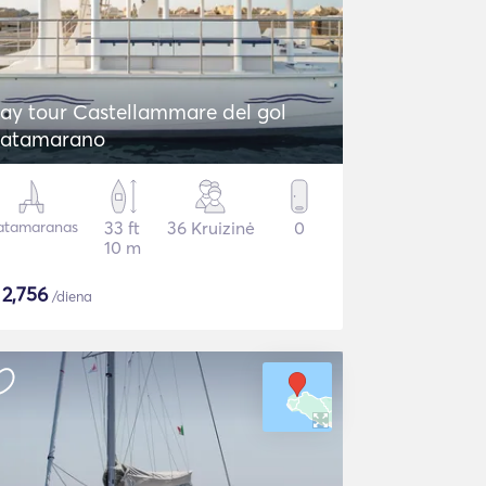
ay tour Castellammare del gol
atamarano
atamaranas
33 ft
36 Kruizinė
0
10 m
$
2,756
/diena