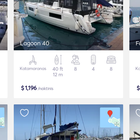
Lagoon 40
F
Katamaranas
40 ft
8
4
8
Ka
12 m
$
1,196
/naktinis