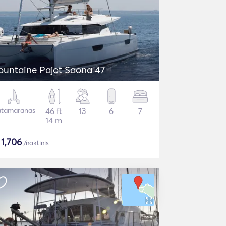
ountaine Pajot Saona 47
tamaranas
46 ft
13
6
7
14 m
$
1,706
/naktinis