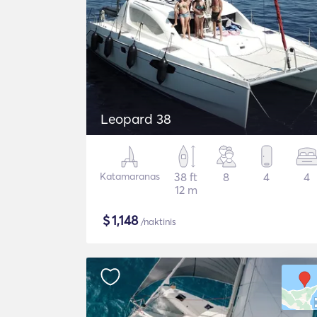
Leopard 38
Katamaranas
38 ft
8
4
4
12 m
$
1,148
/naktinis