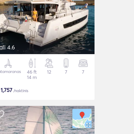
ali 4.6
tamaranas
46 ft
12
7
7
14 m
$
1,757
/naktinis