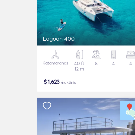
Lagoon 400
Katamaranas
40 ft
8
4
4
12 m
$
1,623
/naktinis