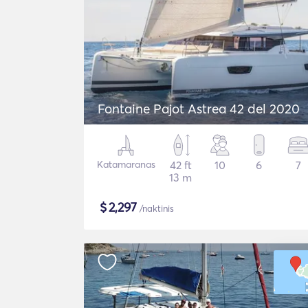
Fontaine Pajot Astrea 42 del 2020
Katamaranas
42 ft
10
6
7
13 m
$
2,297
/naktinis