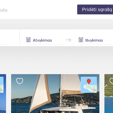
Pridėti sąrašą
gula.