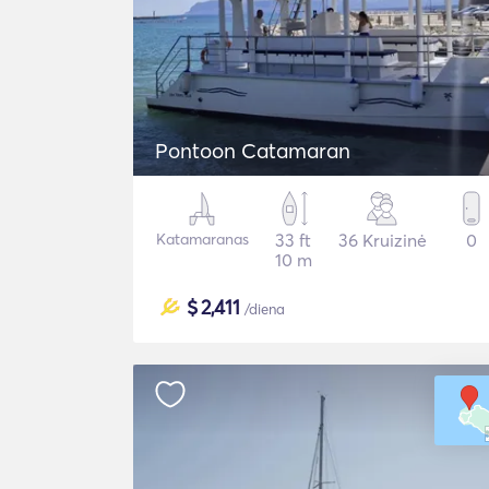
Pontoon Catamaran
Katamaranas
33 ft
36 Kruizinė
0
10 m
$
2,411
/diena