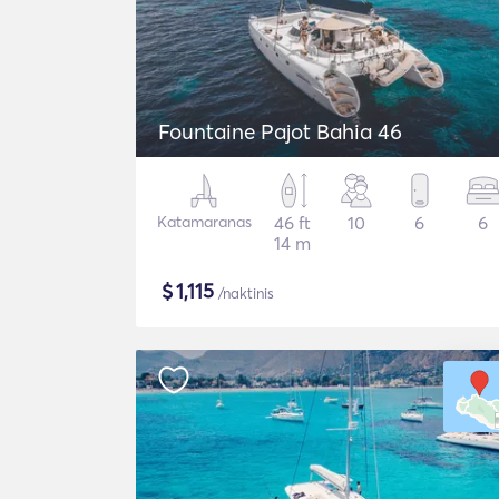
Fountaine Pajot Bahia 46
Katamaranas
46 ft
10
6
6
14 m
$
1,115
/naktinis