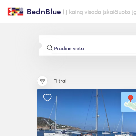
BednBlue
| Į kainą visada įskaičiuota į
Filtrai