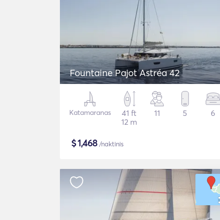
Fountaine Pajot Astréa 42
Katamaranas
41 ft
11
5
6
12 m
$
1,468
/naktinis