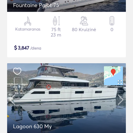
Fountaine Pajot 75
Katamaranas
75 ft
80 Kruizinė
0
23 m
$
3,847
/diena
Lagoon 630 My