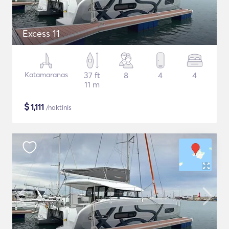
Excess 11
Katamaranas
37 ft
8
4
4
11 m
$
1,111
/naktinis