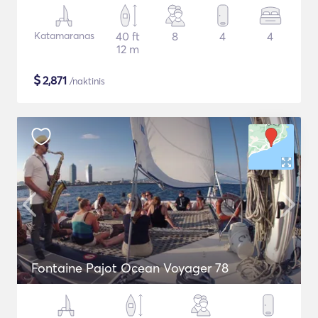
Katamaranas
40 ft
8
4
4
12 m
$
2,871
/naktinis
Fontaine Pajot Ocean Voyager 78