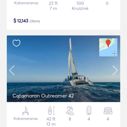
Katamaranas
23 ft
100
0
7 m
Kruizinė
$
12,143
/diena
Catamaran Outreamer 42
Katamaranas
42 ft
8
4
4
13 m