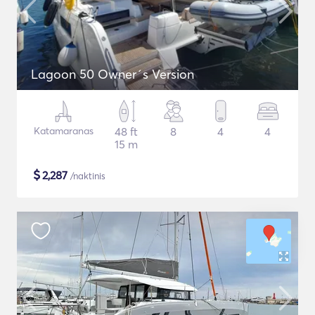
Lagoon 50 Owner´s Version
Katamaranas
48 ft
8
4
4
15 m
$
2,287
/naktinis