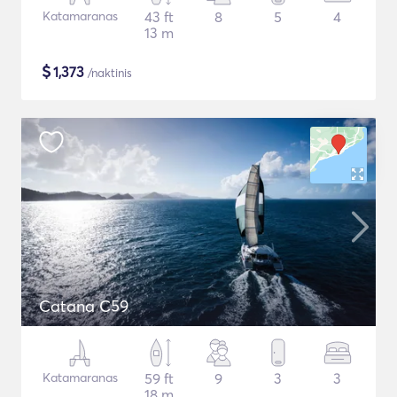
Katamaranas
43 ft
8
5
4
13 m
$
1,373
/naktinis
Catana C59
Katamaranas
59 ft
9
3
3
18 m