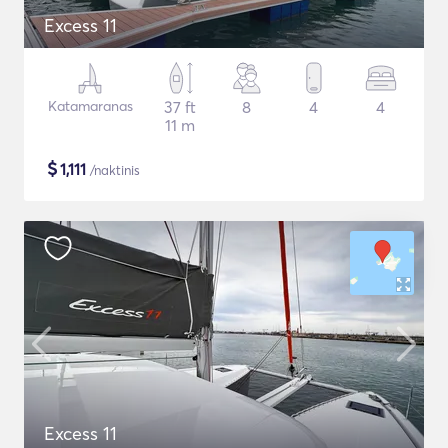
Excess 11
Katamaranas
37 ft
8
4
4
11 m
$
1,111
/naktinis
Excess 11