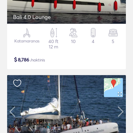
Bali 4.0 Lounge
Katamaranas
40 ft
10
4
5
12 m
$
8,786
/naktinis