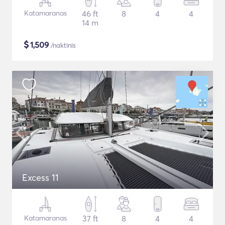
Katamaranas
46 ft
8
4
4
14 m
$
1,509
/naktinis
Excess 11
Katamaranas
37 ft
8
4
4