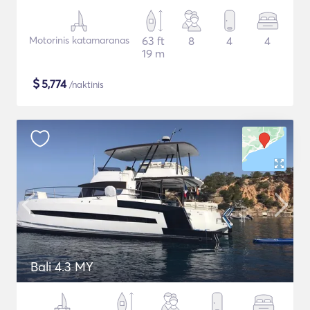
Motorinis katamaranas
63 ft
8
4
4
19 m
$
5,774
/naktinis
Bali 4.3 MY