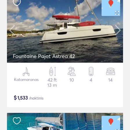
Fountaine Pajot Astrea 42
Katamaranas
42 ft
10
4
14
13 m
$
1,533
/naktinis