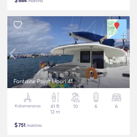
$
884
/naktinis
Fontaine Pajot Lipari 41
Katamaranas
41 ft
10
6
6
12 m
$
751
/naktinis