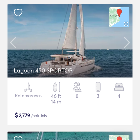
Lagoon 450 SPORTOP
Katamaranas
46 ft
8
3
4
14 m
$
2,779
/naktinis