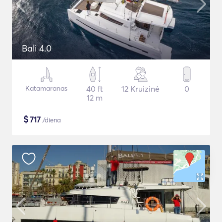
Bali 4.0
Katamaranas
40 ft
12 Kruizinė
0
12 m
$
717
/diena