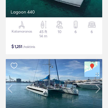
Lagoon 440
Katamaranas
45 ft
10
6
6
14 m
$
1,251
/naktinis