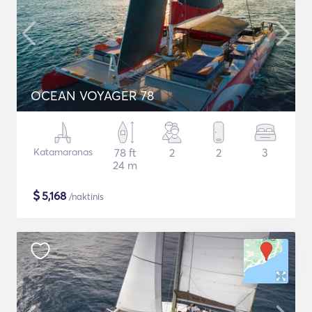
OCEAN VOYAGER 78
Katamaranas
78 ft
2
2
3
24 m
$
5,168
/naktinis