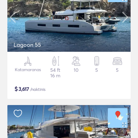
Lagoon 55
Katamaranas
54 ft
10
5
5
16 m
$
3,617
/naktinis