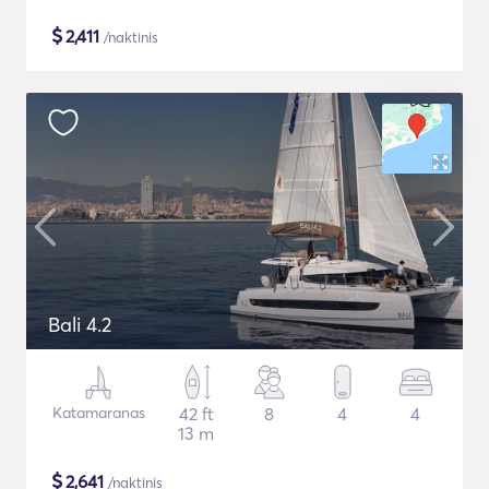
$
2,411
/naktinis
Bali 4.2
Katamaranas
42 ft
8
4
4
13 m
$
2,641
/naktinis