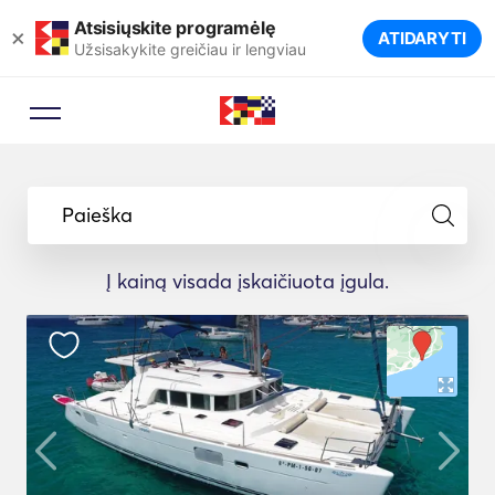
Atsisiųskite programėlę
×
ATIDARYTI
Užsisakykite greičiau ir lengviau
Paieška
Į kainą visada įskaičiuota įgula.