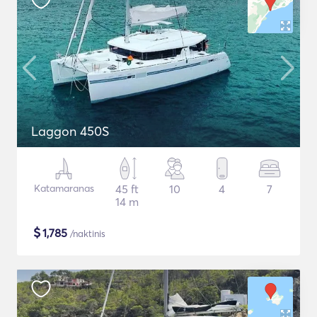
Laggon 450S
Katamaranas
45 ft
10
4
7
14 m
$
1,785
/naktinis