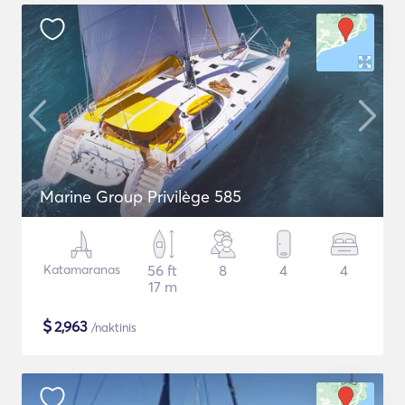
Marine Group Privilège 585
Katamaranas
56 ft
8
4
4
17 m
$
2,963
/naktinis