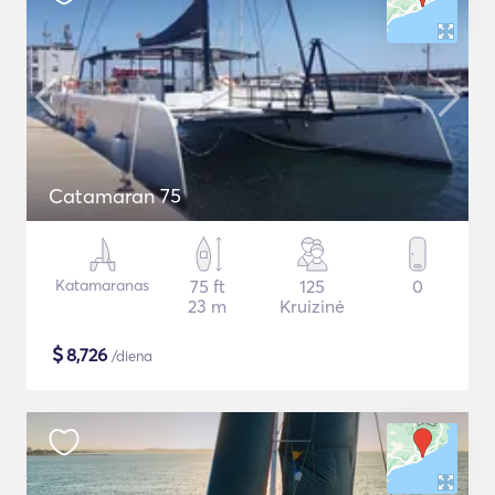
Catamaran 75
Katamaranas
75 ft
125
0
23 m
Kruizinė
$
8,726
/diena