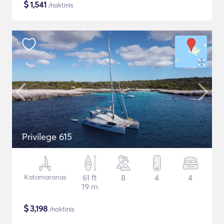
$
1,541
/naktinis
Privilege 615
Katamaranas
61 ft
8
4
4
19 m
$
3,198
/naktinis