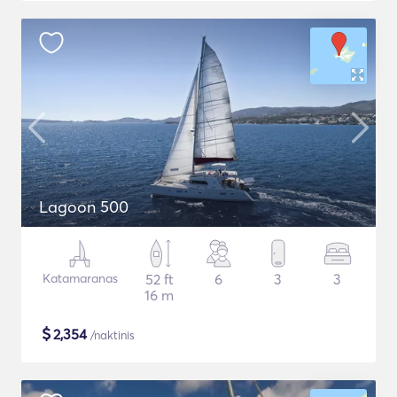
Lagoon 500
Katamaranas
52 ft
6
3
3
16 m
$
2,354
/naktinis