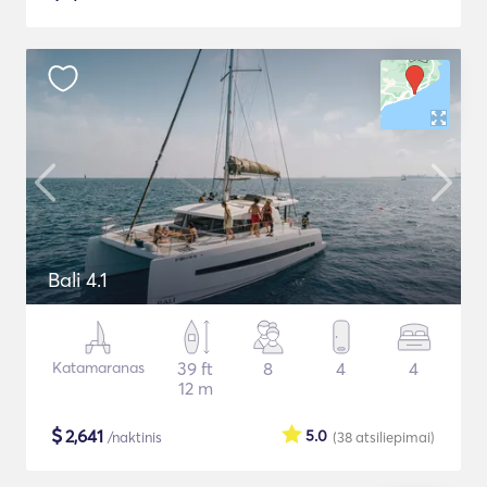
Bali 4.1
Katamaranas
39 ft
8
4
4
12 m
$
2,641
5.0
/naktinis
(38
atsiliepimai
)