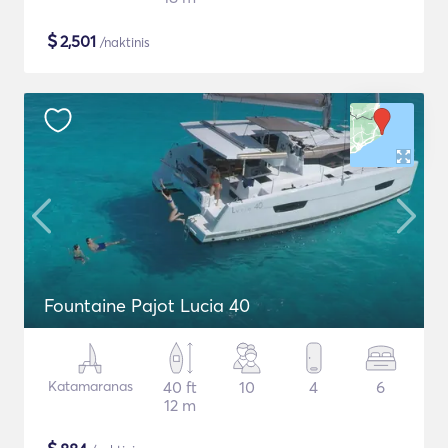
$
2,501
/naktinis
Fountaine Pajot Lucia 40
Katamaranas
40 ft
10
4
6
12 m