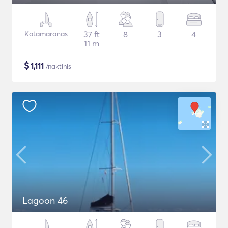
Katamaranas
37 ft
8
3
4
11 m
$
1,111
/naktinis
Lagoon 46