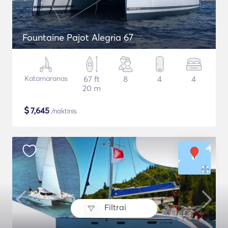
Fountaine Pajot Alegria 67
Katamaranas
67 ft
8
4
4
20 m
$
7,645
/naktinis
Filtrai