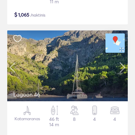
11 m
$
1,065
/naktinis
Lagoon 46
Katamaranas
46 ft
8
4
4
14 m