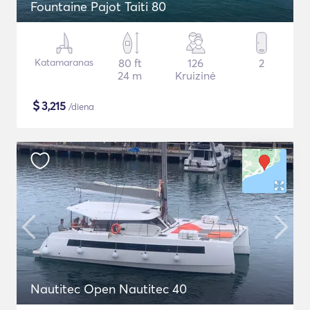
Fountaine Pajot Taiti 80
Katamaranas
80 ft
126
2
24 m
Kruizinė
$
3,215
/diena
Nautitec Open Nautitec 40