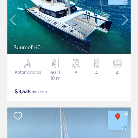
Sunreef 60
Katamaranas
60 ft
8
4
4
18 m
$
3,535
/naktinis