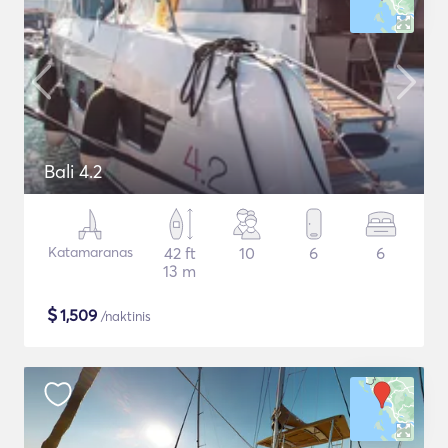
Bali 4.2
Katamaranas
42 ft
10
6
6
13 m
$
1,509
/naktinis