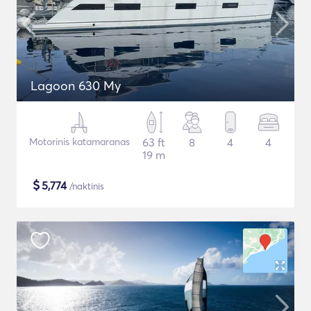
Lagoon 630 My
Motorinis katamaranas
63 ft
8
4
4
19 m
$
5,774
/naktinis