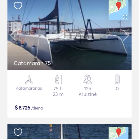
Catamaran 75
Katamaranas
75 ft
125
0
23 m
Kruizinė
$
8,726
/diena