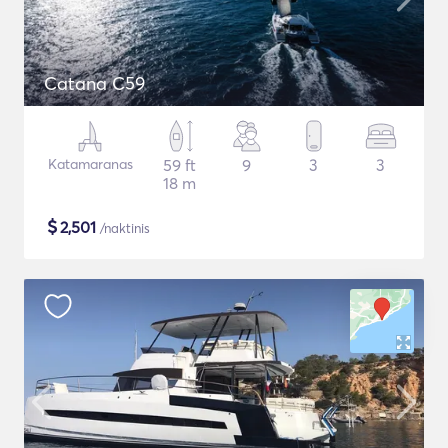
Catana C59
Katamaranas
59 ft
9
3
3
18 m
$
2,501
/naktinis