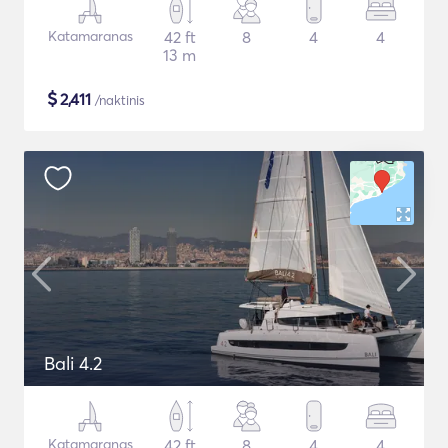
Katamaranas
42 ft
8
4
4
13 m
$
2,411
/naktinis
Bali 4.2
Katamaranas
42 ft
8
4
4