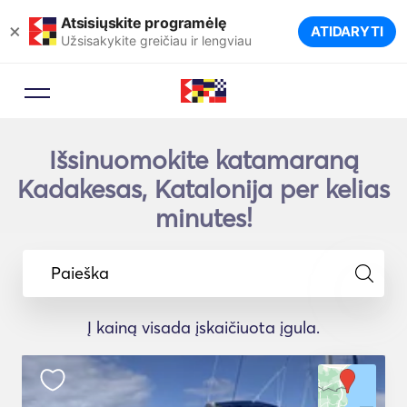
Atsisiųskite programėlę
×
ATIDARYTI
Užsisakykite greičiau ir lengviau
Išsinuomokite katamaraną
Kadakesas, Katalonija per kelias
minutes!
Paieška
Į kainą visada įskaičiuota įgula.