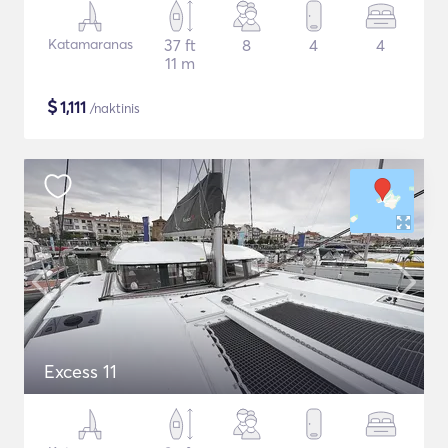
Katamaranas
37 ft
8
4
4
11 m
$
1,111
/naktinis
Excess 11