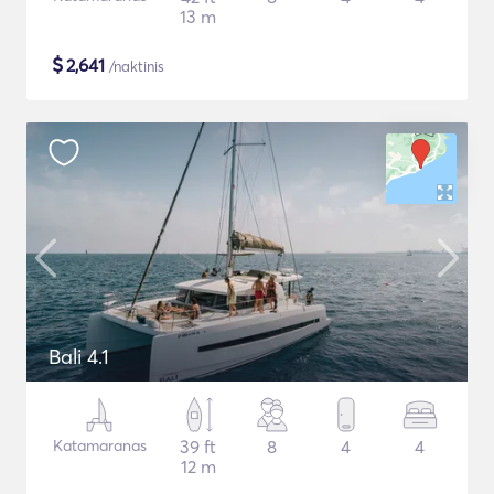
13 m
$
2,641
/naktinis
Bali 4.1
Katamaranas
39 ft
8
4
4
12 m