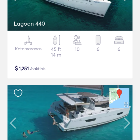
Lagoon 440
Katamaranas
45 ft
10
6
6
14 m
$
1,251
/naktinis