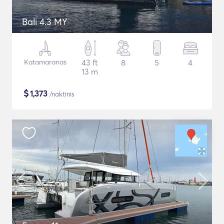
Bali 4.3 MY
Katamaranas
43 ft
8
5
4
13 m
$
1,373
/naktinis