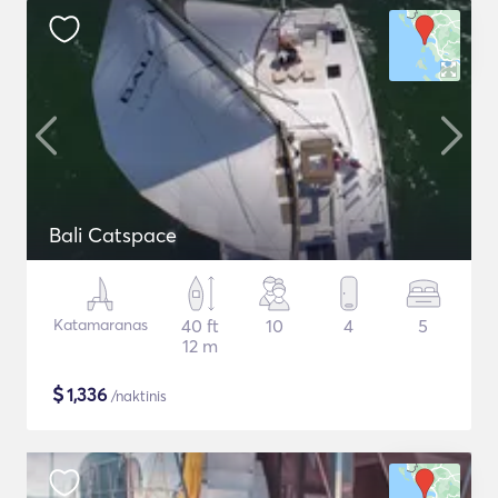
Bali Catspace
Katamaranas
40 ft
10
4
5
12 m
$
1,336
/naktinis