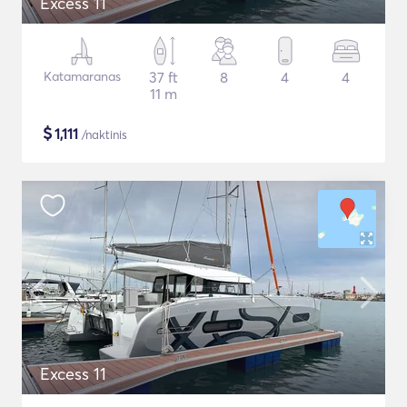
Excess 11
Katamaranas
37 ft
8
4
4
11 m
$
1,111
/naktinis
Excess 11