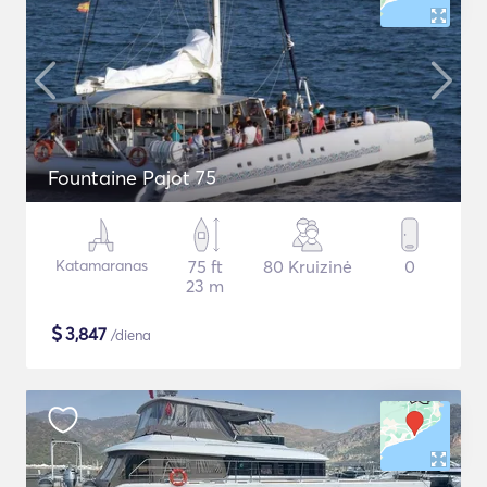
Fountaine Pajot 75
Katamaranas
75 ft
80 Kruizinė
0
23 m
$
3,847
/diena