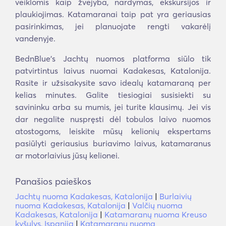
veiklomis kaip žvejyba, nardymas, ekskursijos ir
plaukiojimas. Katamaranai taip pat yra geriausias
pasirinkimas, jei planuojate rengti vakarėlį
vandenyje.
BednBlue's Jachtų nuomos platforma siūlo tik
patvirtintus laivus nuomai Kadakesas, Katalonija.
Rasite ir užsisakysite savo idealų katamaraną per
kelias minutes. Galite tiesiogiai susisiekti su
savininku arba su mumis, jei turite klausimų. Jei vis
dar negalite nuspręsti dėl tobulos laivo nuomos
atostogoms, leiskite mūsų kelionių ekspertams
pasiūlyti geriausius buriavimo laivus, katamaranus
ar motorlaivius jūsų kelionei.
Panašios paieškos
Jachtų nuoma Kadakesas, Katalonija
|
Burlaivių
nuoma Kadakesas, Katalonija
|
Valčių nuoma
Kadakesas, Katalonija
|
Katamaranų nuoma Kreuso
kyšulys, Ispanija
|
Katamaranų nuoma