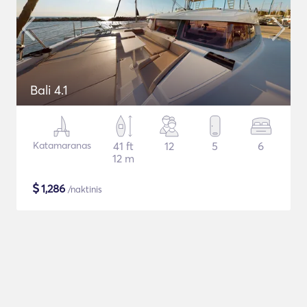
Bali 4.1
Katamaranas
41 ft
12
5
6
12 m
$
1,286
/naktinis