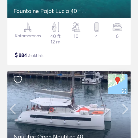
Fountaine Pajot Lucia 40
Katamaranas
40 ft
10
4
6
12 m
$
884
/naktinis
Nautitec Open Nautitec 40