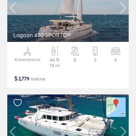
Lagoon 450 SPORTOP
Katamaranas
46 ft
8
3
4
14 m
$
2,779
/naktinis