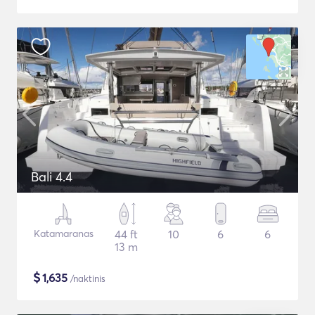
Bali 4.4
Katamaranas
44 ft
10
6
6
13 m
$
1,635
/naktinis