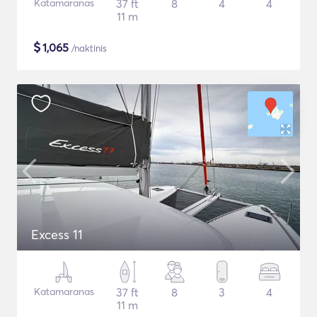
Katamaranas
37 ft
8
4
4
11 m
$
1,065
/naktinis
Excess 11
Katamaranas
37 ft
8
3
4
11 m