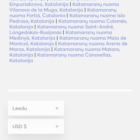
Empuriabrava, Katalonija
|
Katamaranų nuoma
Vilanova de la Muga, Katalonija
|
Katamaranų
nuoma Fortiá, Catalonia
|
Katamaranų nuoma Isla
Pedrosa, Katalonija
|
Katamaranų nuoma Colomés,
Katalonija
|
Katamaranų nuoma Saint-André,
Langedokas-Rusijonas
|
Katamaranų nuoma
Medinyà, Katalonija
|
Katamaranų nuoma Maia de
Montcal, Katalonija
|
Katamaranų nuoma Arenis de
Maras, Katalonija
|
Katamaranų nuoma Mataro,
Katalonija
|
Katamaranų nuoma Canovellas,
Katalonija