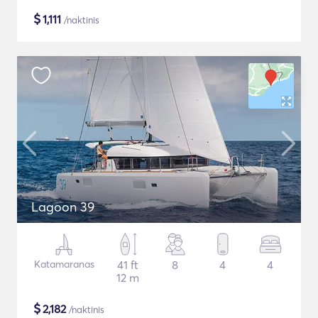
$
1,111
/naktinis
Lagoon 39
Katamaranas
41 ft
8
4
4
12 m
$
2,182
/naktinis