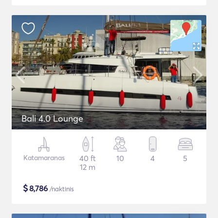
Bali 4.0 Lounge
Katamaranas
40 ft
10
4
5
12 m
$
8,786
/naktinis