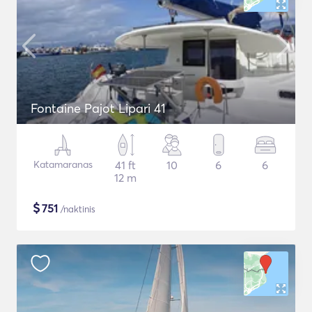
Fontaine Pajot Lipari 41
Katamaranas
41 ft
10
6
6
12 m
$
751
/naktinis