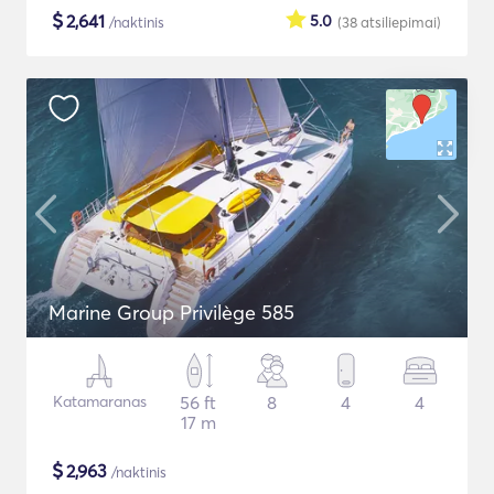
$
2,641
5.0
/naktinis
(38
atsiliepimai
)
Marine Group Privilège 585
Katamaranas
56 ft
8
4
4
17 m
$
2,963
/naktinis