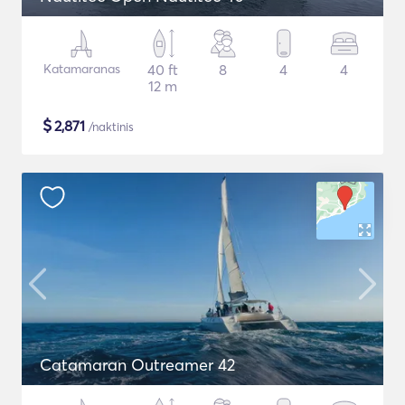
Katamaranas
40 ft
8
4
4
12 m
$
2,871
/naktinis
Catamaran Outreamer 42