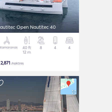
autitec Open Nautitec 40
tamaranas
40 ft
8
4
4
12 m
$
2,871
/naktinis