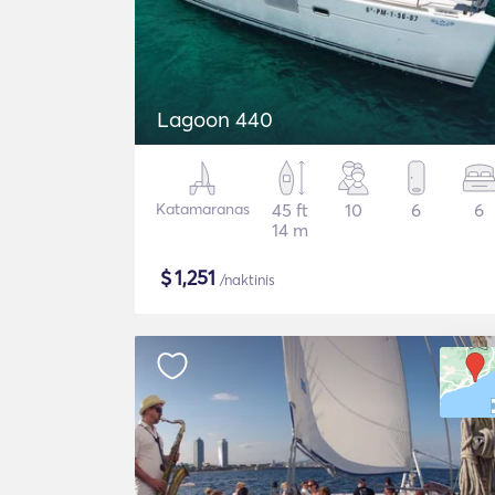
Lagoon 440
Katamaranas
45 ft
10
6
6
14 m
$
1,251
/naktinis