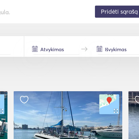
Pridėti sąrašą
gula.