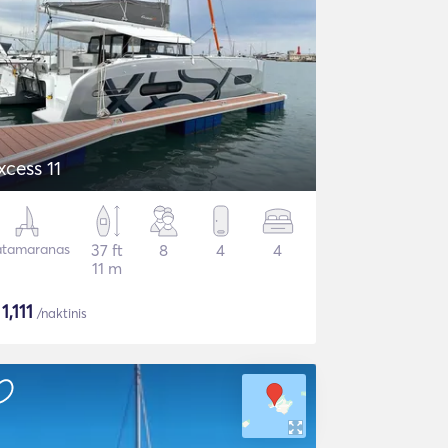
xcess 11
tamaranas
37 ft
8
4
4
11 m
$
1,111
/naktinis