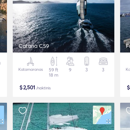
Catana C59
F
Katamaranas
59 ft
9
3
3
Ka
18 m
$
2,501
/naktinis