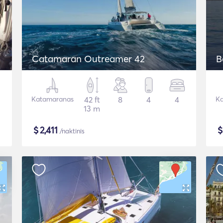
Catamaran Outreamer 42
B
Katamaranas
42 ft
8
4
4
Ka
13 m
$
2,411
/naktinis