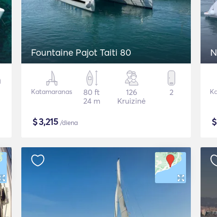
Fountaine Pajot Taiti 80
N
Katamaranas
80 ft
126
2
Ka
24 m
Kruizinė
$
3,215
/diena