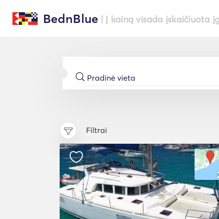
BednBlue
| Į kainą visada įskaičiuota į
Filtrai