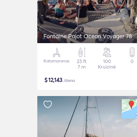
Fontaine Pajot Ocean Voyager 78
Katamaranas
23 ft
100
0
7 m
Kruizinė
$
12,143
/diena