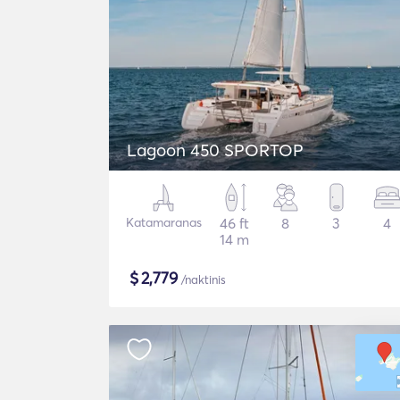
Lagoon 450 SPORTOP
Katamaranas
46 ft
8
3
4
14 m
$
2,779
/naktinis