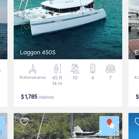
Laggon 450S
E
Katamaranas
45 ft
10
4
7
Ka
14 m
$
1,785
/naktinis