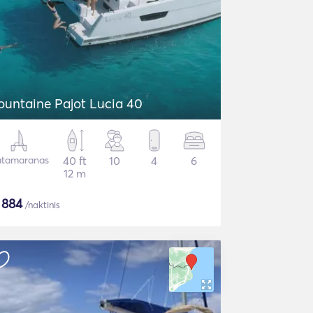
ountaine Pajot Lucia 40
tamaranas
40 ft
10
4
6
12 m
$
884
/naktinis