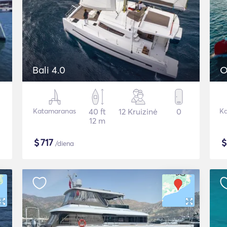
Bali 4.0
O
Katamaranas
40 ft
12 Kruizinė
0
Ka
12 m
$
717
/diena