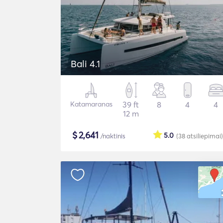
Bali 4.1
Katamaranas
39 ft
8
4
4
12 m
$
2,641
5.0
/naktinis
(38
atsiliepimai
)