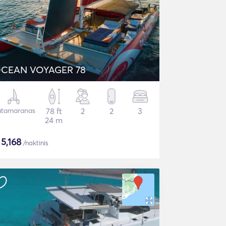
CEAN VOYAGER 78
tamaranas
78 ft
2
2
3
24 m
$
5,168
/naktinis