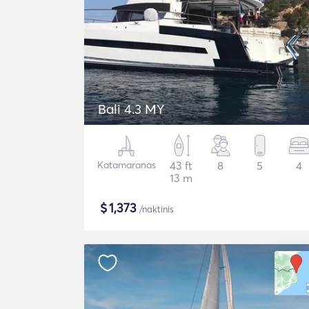
Bali 4.3 MY
Katamaranas
43 ft
8
5
4
13 m
$
1,373
/naktinis