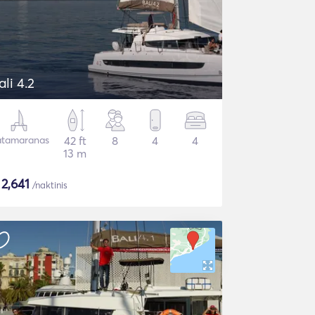
ali 4.2
tamaranas
42 ft
8
4
4
13 m
$
2,641
/naktinis