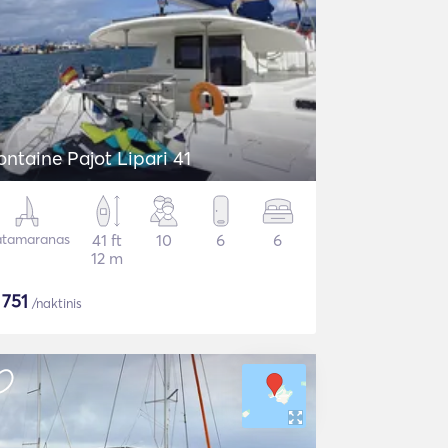
ontaine Pajot Lipari 41
tamaranas
41 ft
10
6
6
12 m
$
751
/naktinis