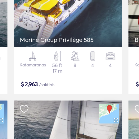
Marine Group Privilège 585
B
Katamaranas
56 ft
8
4
4
Ka
17 m
$
2,963
/naktinis