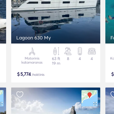
Lagoon 630 My
F
Motorinis
63 ft
8
4
4
Ka
katamaranas
19 m
$
5,774
/naktinis