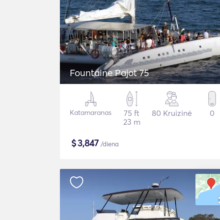
Fountaine Pajot 75
Katamaranas
75 ft
80 Kruizinė
0
23 m
$
3,847
/diena