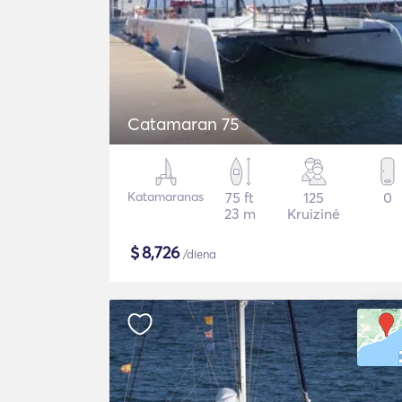
Catamaran 75
Katamaranas
75 ft
125
0
23 m
Kruizinė
$
8,726
/diena