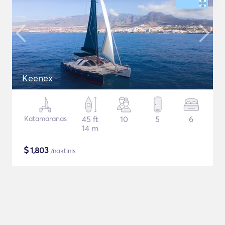
Keenex
Katamaranas
45 ft
10
5
6
14 m
$
1,803
/naktinis