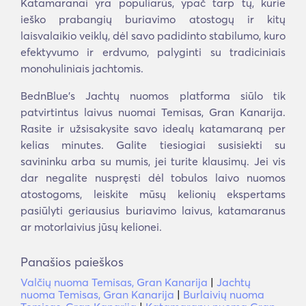
Katamaranai yra populiarūs, ypač tarp tų, kurie
ieško prabangių buriavimo atostogų ir kitų
laisvalaikio veiklų, dėl savo padidinto stabilumo, kuro
efektyvumo ir erdvumo, palyginti su tradiciniais
monohuliniais jachtomis.
BednBlue's Jachtų nuomos platforma siūlo tik
patvirtintus laivus nuomai Temisas, Gran Kanarija.
Rasite ir užsisakysite savo idealų katamaraną per
kelias minutes. Galite tiesiogiai susisiekti su
savininku arba su mumis, jei turite klausimų. Jei vis
dar negalite nuspręsti dėl tobulos laivo nuomos
atostogoms, leiskite mūsų kelionių ekspertams
pasiūlyti geriausius buriavimo laivus, katamaranus
ar motorlaivius jūsų kelionei.
Panašios paieškos
Valčių nuoma Temisas, Gran Kanarija
|
Jachtų
nuoma Temisas, Gran Kanarija
|
Burlaivių nuoma