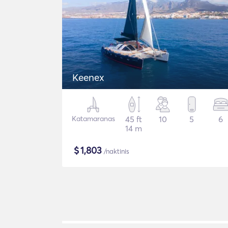
Keenex
Katamaranas
45 ft
10
5
6
14 m
$
1,803
/naktinis