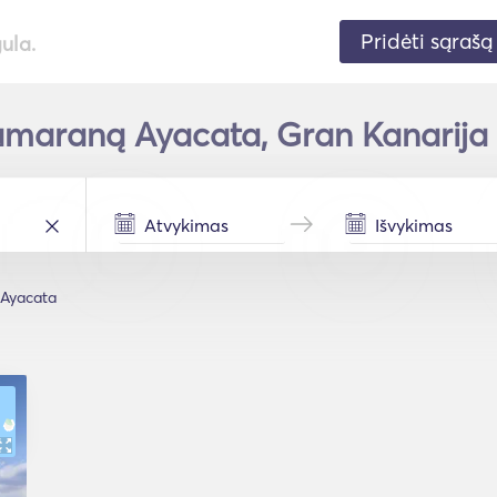
Pridėti sąrašą
gula.
amaraną Ayacata, Gran Kanarija p
Ayacata