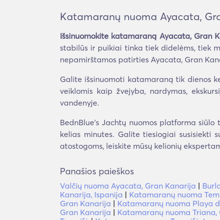
Katamaranų nuoma Ayacata, Gra
Išsinuomokite katamaraną Ayacata, Gran K
stabilūs ir puikiai tinka tiek didelėms, t
nepamirštamos patirties Ayacata, Gran Kana
Galite išsinuomoti katamaraną tik dienos ke
veiklomis kaip žvejyba, nardymas, ekskursi
vandenyje.
BednBlue's Jachtų nuomos platforma siūlo t
kelias minutes. Galite tiesiogiai susisiekti
atostogoms, leiskite mūsų kelionių ekspertam
Panašios paieškos
Valčių nuoma Ayacata, Gran Kanarija
|
Burl
Kanarija, Ispanija
|
Katamaranų nuoma Temis
Gran Kanarija
|
Katamaranų nuoma Playa del
Gran Kanarija
|
Katamaranų nuoma Triana, 