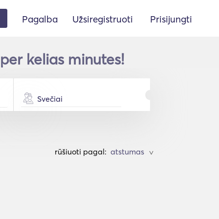
Pagalba
Užsiregistruoti
Prisijungti
er kelias minutes!
Svečiai
rūšiuoti pagal:
>