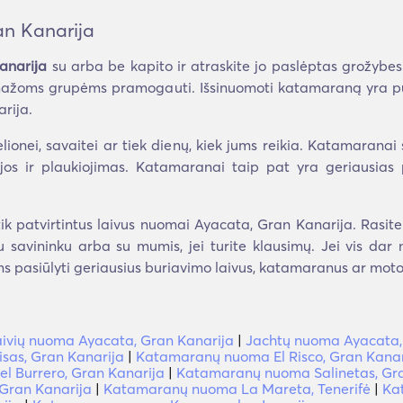
n Kanarija
anarija
su arba be kapito ir atraskite jo paslėptas grožybes
iek mažoms grupėms pramogauti. Išsinuomoti katamaraną yra pu
rija.
lionei, savaitei ar tiek dienų, kiek jums reikia. Katamaranai
jos ir plaukiojimas. Katamaranai taip pat yra geriausias p
ik patvirtintus laivus nuomai Ayacata, Gran Kanarija. Rasite
 su savininku arba su mumis, jei turite klausimų. Jei vis da
s pasiūlyti geriausius buriavimo laivus, katamaranus ar motorl
aivių nuoma Ayacata, Gran Kanarija
|
Jachtų nuoma Ayacata,
as, Gran Kanarija
|
Katamaranų nuoma El Risco, Gran Kanar
 Burrero, Gran Kanarija
|
Katamaranų nuoma Salinetas, Gr
Gran Kanarija
|
Katamaranų nuoma La Mareta, Tenerifė
|
Ka