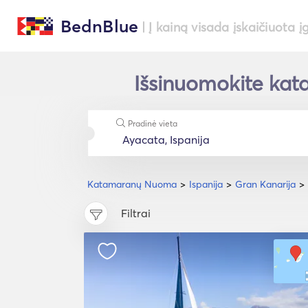
BednBlue
| Į kainą visada įskaičiuota į
Išsinuomokite kat
Pradinė vieta
Katamaranų Nuoma
Ispanija
Gran Kanarija
Filtrai