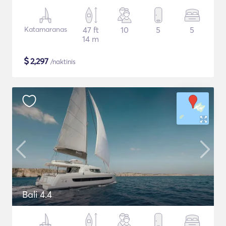
Katamaranas
47 ft
10
5
5
14 m
$
2,297
/naktinis
Bali 4.4