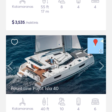
Katamaranas
55 ft
8
4
4
17 m
$
3,535
/naktinis
Fountaine Pajot Isla 40
Katamaranas
40 ft
10
4
6