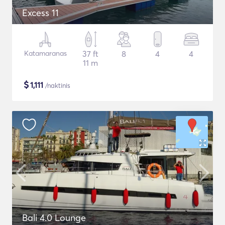
Excess 11
Katamaranas
37 ft
8
4
4
11 m
$
1,111
/naktinis
Bali 4.0 Lounge