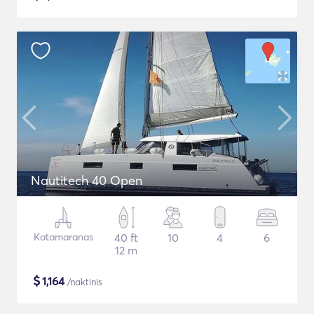
Nautitech 40 Open
Katamaranas
40 ft
10
4
6
12 m
$
1,164
/naktinis