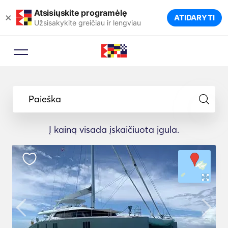
Atsisiųskite programėlę
×
ATIDARYTI
Užsisakykite greičiau ir lengviau
Paieška
Į kainą visada įskaičiuota įgula.