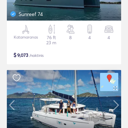
Sunreef 74
Katamaranas
76 ft
8
4
4
23 m
$
9,073
/naktinis