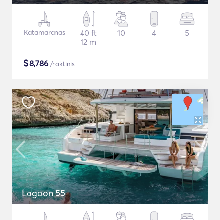
Katamaranas
40 ft
10
4
5
12 m
$
8,786
/naktinis
Lagoon 55