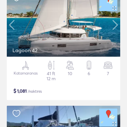
Lagoon 42
Katamaranas
41 ft
10
6
7
12 m
$
1,081
/naktinis