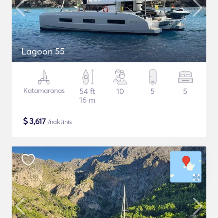
Lagoon 55
Katamaranas
54 ft
10
5
5
16 m
$
3,617
/naktinis