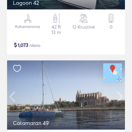
Lagoon 42
Katamaranas
42 ft
12 Kruizinė
0
13 m
$
1,073
/diena
Catamaran 49'