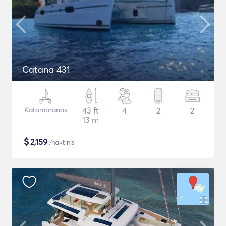
Catana 431
Katamaranas
43 ft
4
2
2
13 m
$
2,159
/naktinis