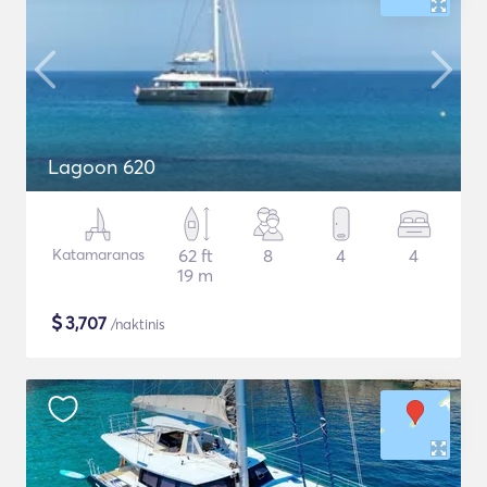
Lagoon 620
Katamaranas
62 ft
8
4
4
19 m
$
3,707
/naktinis