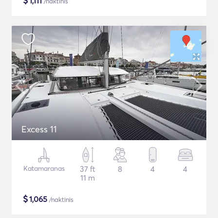
$
1,111
/naktinis
Excess 11
Katamaranas
37 ft
8
4
4
11 m
$
1,065
/naktinis