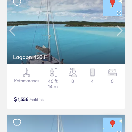
Lagoon 450 F
Katamaranas
46 ft
8
4
6
14 m
$
1,556
/naktinis