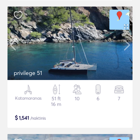
privilege 51
Katamaranas
51 ft
10
6
7
16 m
$
1,541
/naktinis