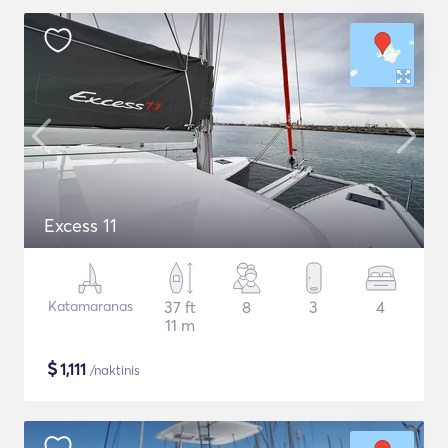
Excess 11
Katamaranas
37 ft
8
3
4
11 m
$
1,111
/naktinis