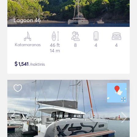
Lagoon 46
Katamaranas
46 ft
8
4
4
14 m
$
1,541
/naktinis