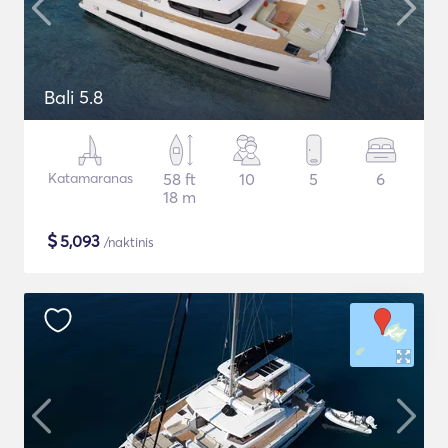
Bali 5.8
Katamaranas
58 ft
10
5
6
18 m
$
5,093
/naktinis