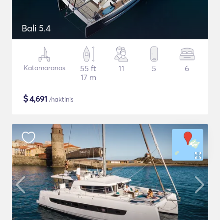
Bali 5.4
Katamaranas
55 ft
11
5
6
17 m
$
4,691
/naktinis