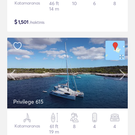
Katamaranas
46 ft
10
6
8
14 m
$
1,501
/naktinis
Privilege 615
Katamaranas
61 ft
8
4
4
19 m