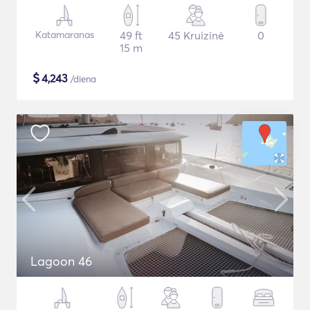
Katamaranas
49 ft
45 Kruizinė
0
15 m
$
4,243
/diena
Lagoon 46