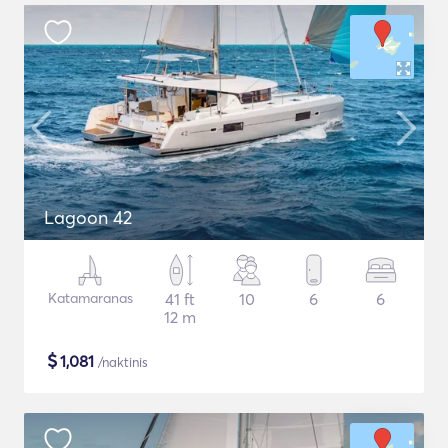
Lagoon 42
Katamaranas
41 ft
10
6
6
12 m
$
1,081
/naktinis