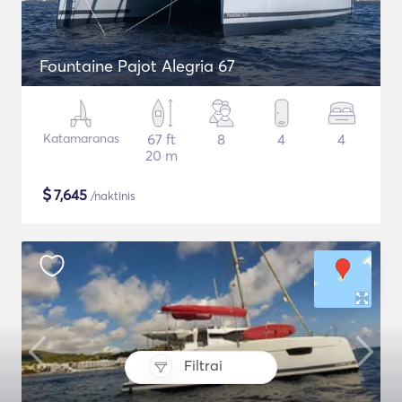
Fountaine Pajot Alegria 67
Katamaranas
67 ft
8
4
4
20 m
$
7,645
/naktinis
Filtrai