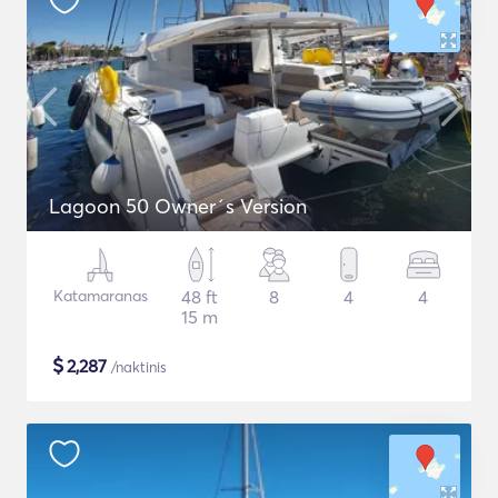
Lagoon 50 Owner´s Version
Katamaranas
48 ft
8
4
4
15 m
$
2,287
/naktinis