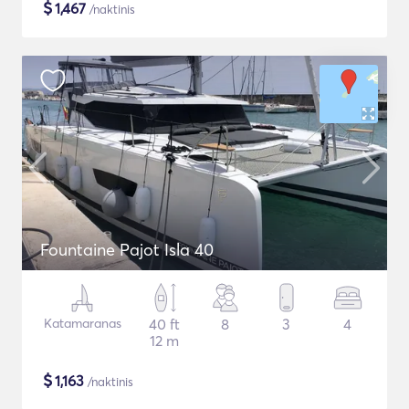
$
1,467
/naktinis
Fountaine Pajot Isla 40
Katamaranas
40 ft
8
3
4
12 m
$
1,163
/naktinis