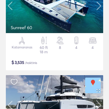
Sunreef 60
Katamaranas
60 ft
8
4
4
18 m
$
3,535
/naktinis