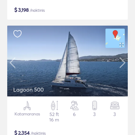
$
3,198
/naktinis
Lagoon 500
Katamaranas
52 ft
6
3
3
16 m
$
2,354
/naktinis