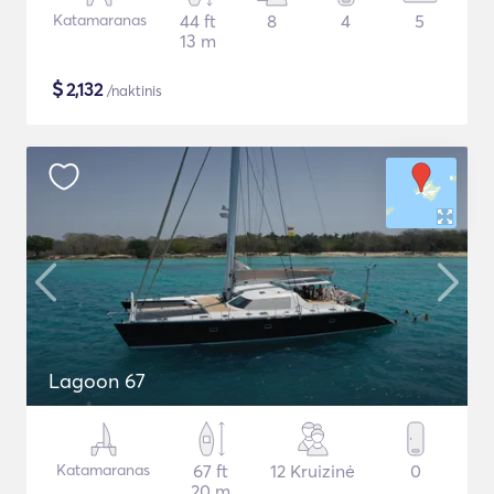
Katamaranas
44 ft
8
4
5
13 m
$
2,132
/naktinis
Lagoon 67
Katamaranas
67 ft
12 Kruizinė
0
20 m