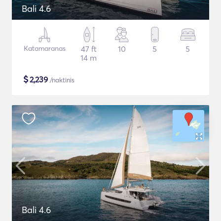
Bali 4.6
Katamaranas
47 ft
10
5
5
14 m
$
2,239
/naktinis
Bali 4.6