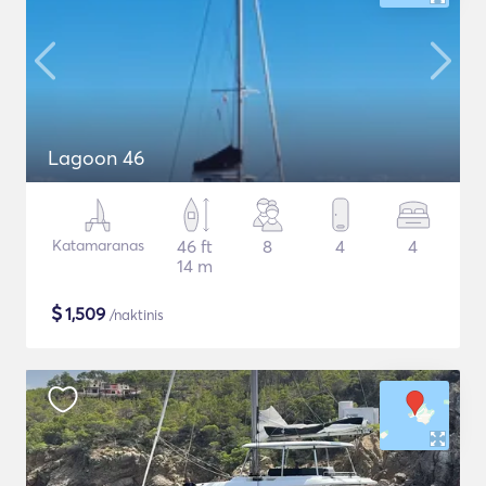
Lagoon 46
Katamaranas
46 ft
8
4
4
14 m
$
1,509
/naktinis