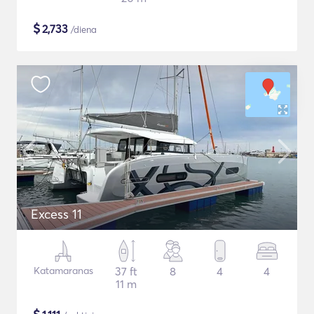
$
2,733
/diena
Excess 11
Katamaranas
37 ft
8
4
4
11 m