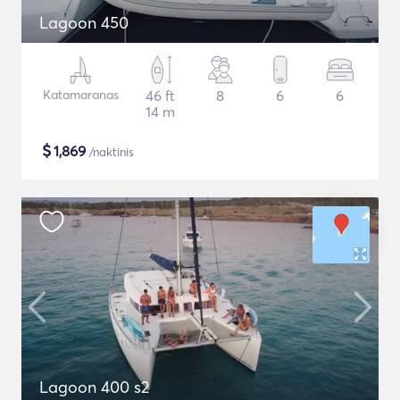
Lagoon 450
Katamaranas
46 ft
8
6
6
14 m
$
1,869
/naktinis
Lagoon 400 s2