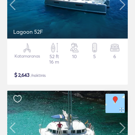
Lagoon 52F
Katamaranas
52 ft
10
5
6
16 m
$
2,643
/naktinis