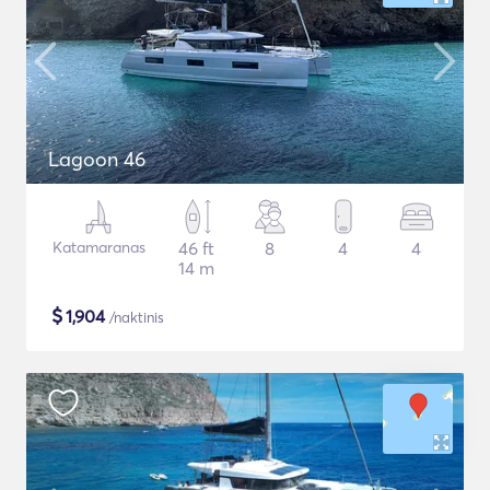
Lagoon 46
Katamaranas
46 ft
8
4
4
14 m
$
1,904
/naktinis