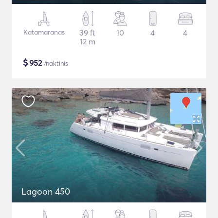
Katamaranas
39 ft
10
4
4
12 m
$
952
/naktinis
Lagoon 450