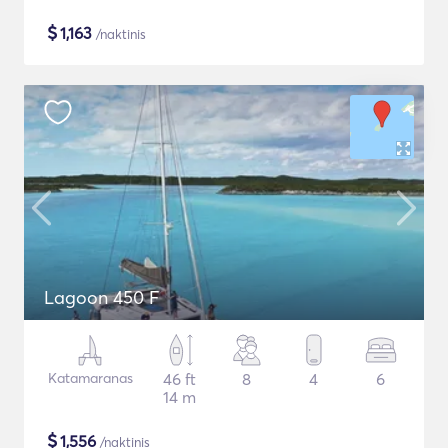
$
1,163
/naktinis
Lagoon 450 F
Katamaranas
46 ft
8
4
6
14 m
$
1,556
/naktinis