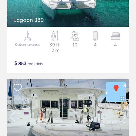
Lagoon 380
Katamaranas
39 ft
10
4
4
12 m
$
853
/naktinis