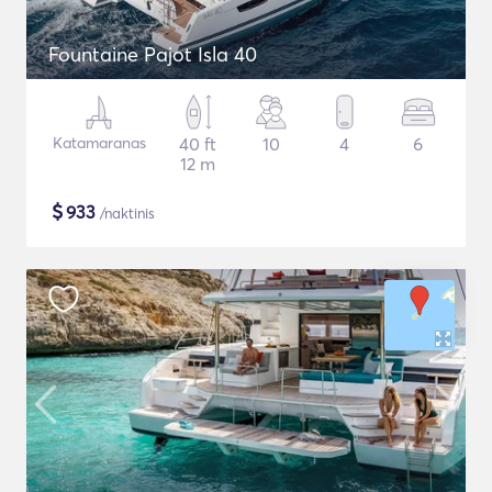
Fountaine Pajot Isla 40
Katamaranas
40 ft
10
4
6
12 m
$
933
/naktinis