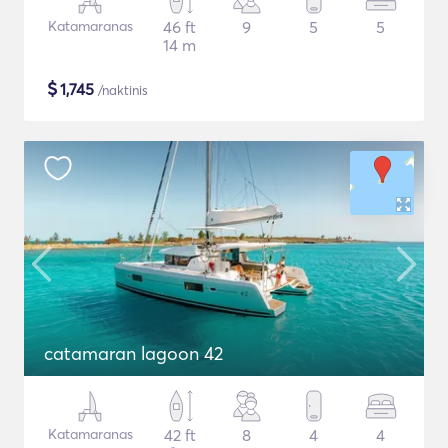
Katamaranas
46 ft
9
5
5
14 m
$
1,745
/naktinis
catamaran lagoon 42
Katamaranas
42 ft
8
4
4