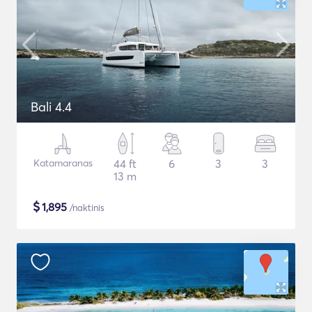
Bali 4.4
Katamaranas
44 ft
6
3
3
13 m
$
1,895
/naktinis