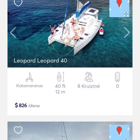
Leopard Leopard 40
Katamaranas
40 ft
8 Kruizinė
0
12 m
$
826
/diena