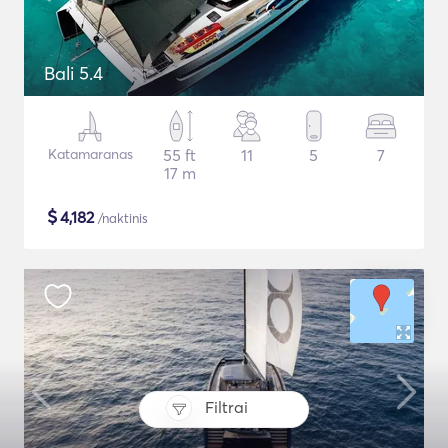
Bali 5.4
Katamaranas
55 ft
11
5
7
17 m
$
4,182
/naktinis
Filtrai