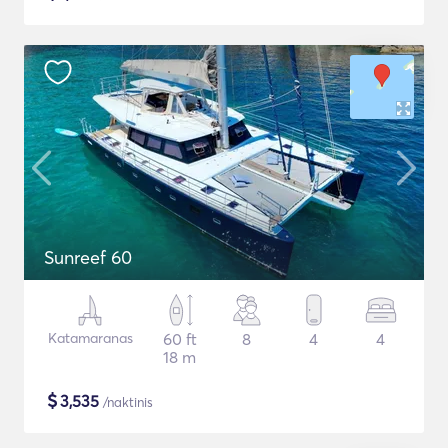
Sunreef 60
Katamaranas
60 ft
8
4
4
18 m
$
3,535
/naktinis