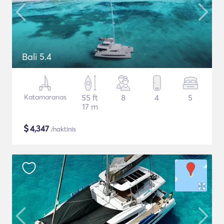
Bali 5.4
Katamaranas
55 ft
8
4
5
17 m
$
4,347
/naktinis