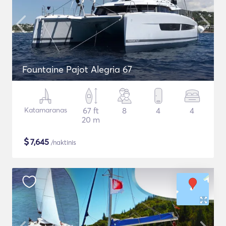
Fountaine Pajot Alegria 67
Katamaranas
67 ft
8
4
4
20 m
$
7,645
/naktinis