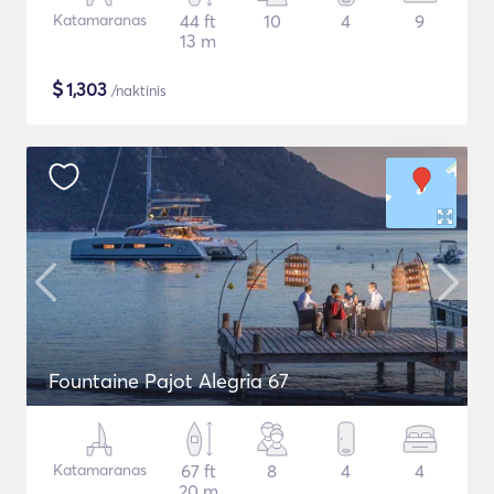
Katamaranas
44 ft
10
4
9
13 m
$
1,303
/naktinis
Fountaine Pajot Alegria 67
Katamaranas
67 ft
8
4
4
20 m