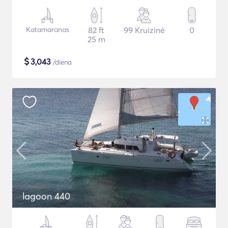
Katamaranas
82 ft
99 Kruizinė
0
25 m
$
3,043
/diena
lagoon 440