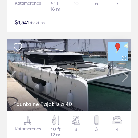
Katamaranas
51 ft
10
6
7
16 m
$
1,541
/naktinis
Fountaine Pajot Isla 40
Katamaranas
40 ft
8
3
4
12 m