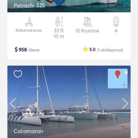
Petrachi 32S
Katamaranas
32 ft
12 Kruizinė
4
10 m
$
958
5.0
/diena
(1
atsiliepimai
)
Catamaran