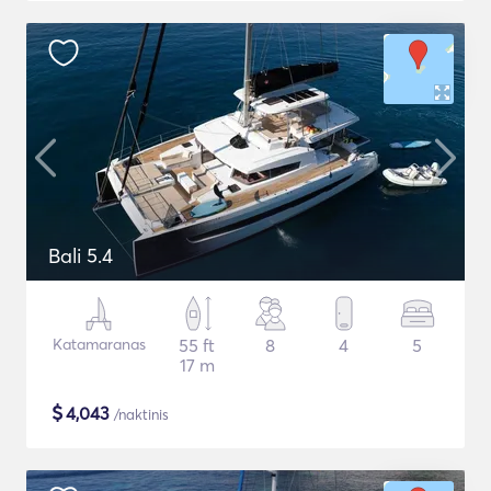
Bali 5.4
Katamaranas
55 ft
8
4
5
17 m
$
4,043
/naktinis