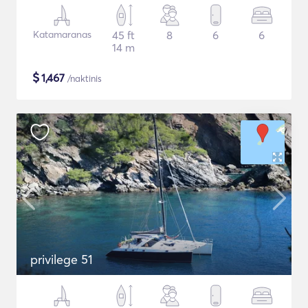
Katamaranas
45 ft
8
6
6
14 m
$
1,467
/naktinis
privilege 51