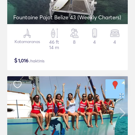
Fountaine Pajot Belize 43 (Weekly Charters)
Katamaranas
46 ft
8
4
4
14 m
$
1,016
/naktinis