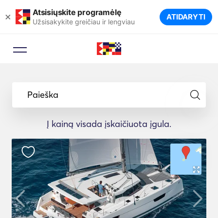
Atsisiųskite programėlę
×
ATIDARYTI
Užsisakykite greičiau ir lengviau
Paieška
Į kainą visada įskaičiuota įgula.