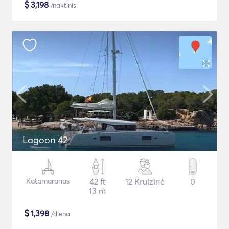
$
3,198
/naktinis
Lagoon 42
Katamaranas
42 ft
12 Kruizinė
0
13 m
$
1,398
/diena