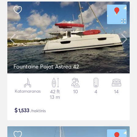
Fountaine Pajot Astrea 42
Katamaranas
42 ft
10
4
14
13 m
$
1,533
/naktinis