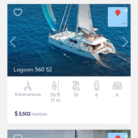
Lagoon 560 S2
Katamaranas
56 ft
10
6
6
17 m
$
3,502
/naktinis