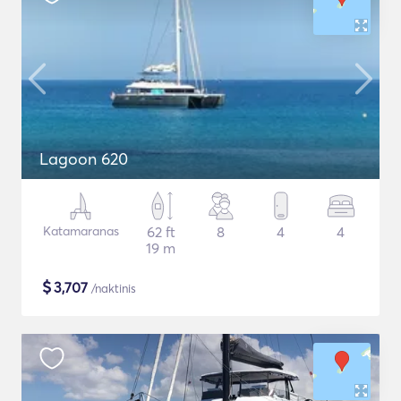
Lagoon 620
Katamaranas
62 ft
8
4
4
19 m
$
3,707
/naktinis