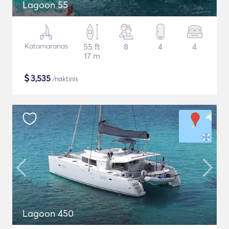
Lagoon 55
Katamaranas
55 ft
8
4
4
17 m
$
3,535
/naktinis
Lagoon 450