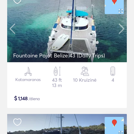
Fountaine Pajot Belize 43 (Daily Trips)
Katamaranas
43 ft
10 Kruizinė
4
13 m
$
1,148
/diena