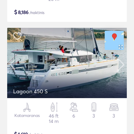
$
8,186
/naktinis
Lagoon 450 S
Katamaranas
46 ft
6
3
3
14 m