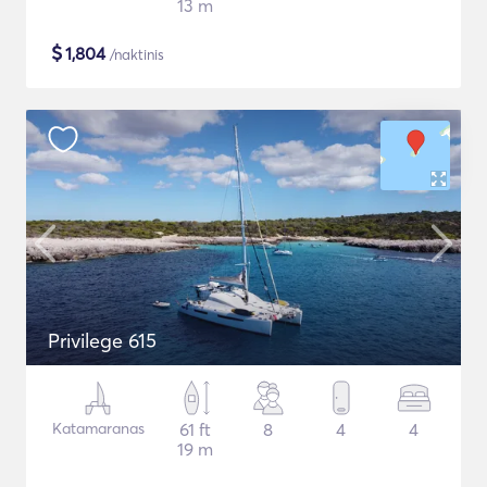
13 m
$
1,804
/naktinis
Privilege 615
Katamaranas
61 ft
8
4
4
19 m