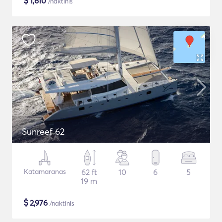
$
1,610
/naktinis
Sunreef 62
Katamaranas
62 ft
10
6
5
19 m
$
2,976
/naktinis