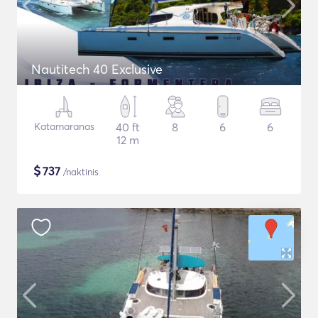
Nautitech 40 Exclusive
Katamaranas
40 ft
8
6
6
12 m
$
737
/naktinis