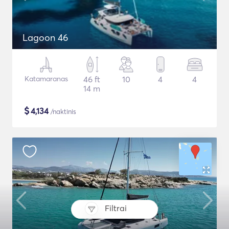
Lagoon 46
Katamaranas
46 ft
10
4
4
14 m
$
4,134
/naktinis
Filtrai