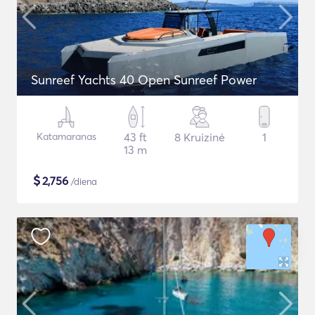
Sunreef Yachts 40 Open Sunreef Power
Katamaranas
43 ft
8 Kruizinė
1
13 m
$
2,756
/diena