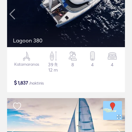
Lagoon 380
Katamaranas
39 ft
8
4
4
12 m
$
1,837
/naktinis