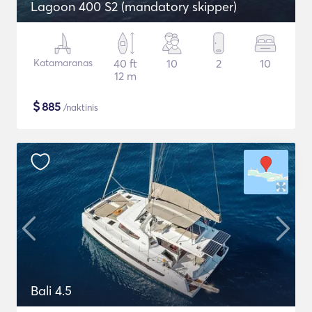
Lagoon 400 S2 (mandatory skipper)
Katamaranas
40 ft
10
2
10
12 m
$
885
/naktinis
Bali 4.5