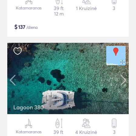
Katamaranas
39 ft
1 Kruizinė
3
12 m
$
137
/diena
Lagoon 380
Katamaranas
39 ft
4 Kruizinė
3