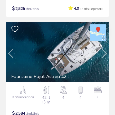
$
2,526
4.0
/naktinis
(2
atsiliepimai
)
Fountaine Pajot Astrea 42
Katamaranas
42 ft
4
4
4
13 m
$
2,584
/naktinis