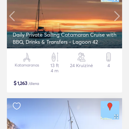
Daily Private Sailing Catamaran Cruise with
BBQ, Drinks & Transfers - Lagoon 42
Katamaranas
13 ft
24 Kruizinė
4
4 m
$
1,263
/diena