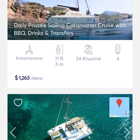
Daily Private Sailing Catamaran Cruise with
BBQ, Drinks & Transfers
Katamaranas
11 ft
24 Kruizinė
4
3 m
$
1,263
/diena