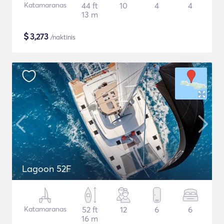
Katamaranas
44 ft
10
4
4
13 m
$
3,273
/naktinis
Lagoon 52F
Katamaranas
52 ft
12
6
6
16 m