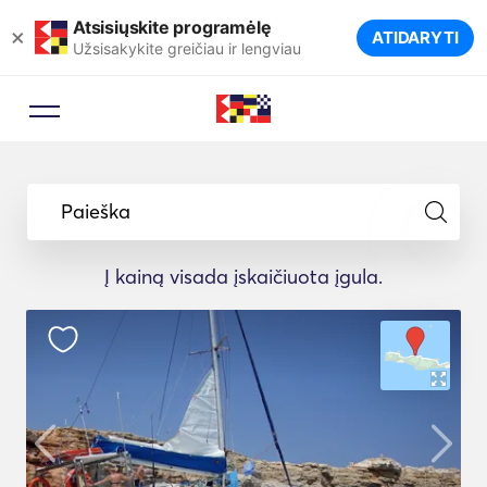
Atsisiųskite programėlę
×
ATIDARYTI
Užsisakykite greičiau ir lengviau
Paieška
Į kainą visada įskaičiuota įgula.