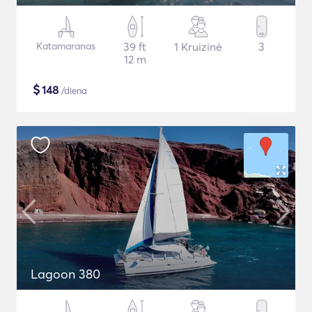
Katamaranas
39 ft
1 Kruizinė
3
12 m
$
148
/diena
Lagoon 380