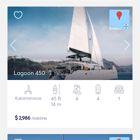
Lagoon 450
Katamaranas
45 ft
6
4
1
14 m
$
2,986
/naktinis