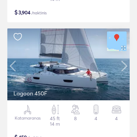
$
3,904
/naktinis
Lagoon 450F
Katamaranas
45 ft
8
4
4
14 m