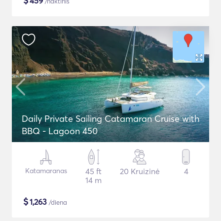
$
459
/naktinis
Daily Private Sailing Catamaran Cruise with
BBQ - Lagoon 450
Katamaranas
45 ft
20 Kruizinė
4
14 m
$
1,263
/diena