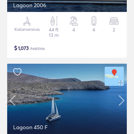
Lagoon 2006
Katamaranas
44 ft
4
4
2
13 m
$
1,073
/naktinis
Lagoon 450 F