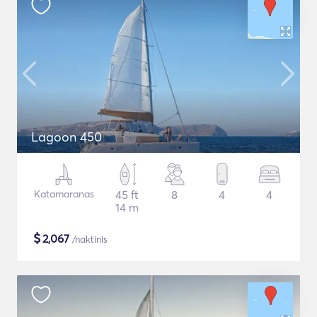
Lagoon 450
Katamaranas
45 ft
8
4
4
14 m
$
2,067
/naktinis