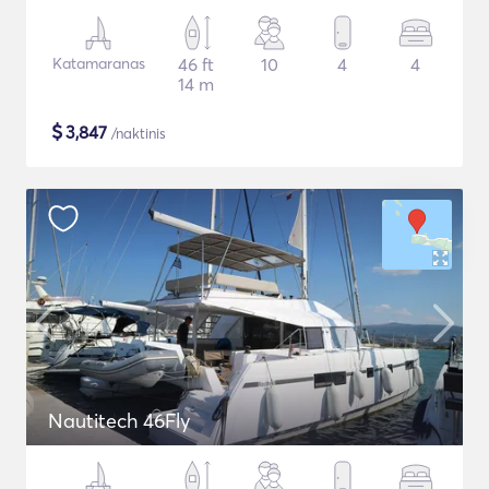
Katamaranas
46 ft
10
4
4
14 m
$
3,847
/naktinis
Nautitech 46Fly