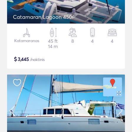
Catamaran Lagoon 450F
Katamaranas
45 ft
8
4
4
14 m
$
3,445
/naktinis