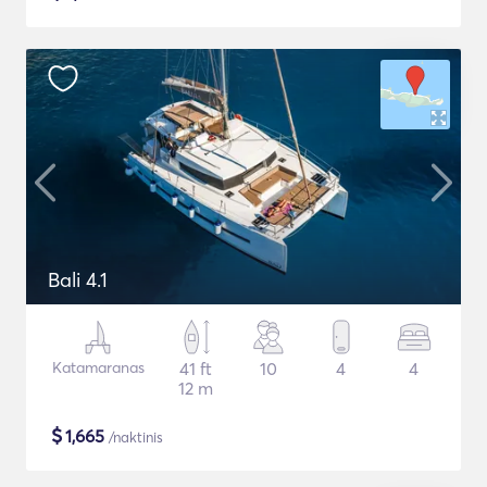
Bali 4.1
Katamaranas
41 ft
10
4
4
12 m
$
1,665
/naktinis