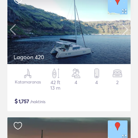
Lagoon 420
Katamaranas
42 ft
4
4
2
13 m
$
1,757
/naktinis