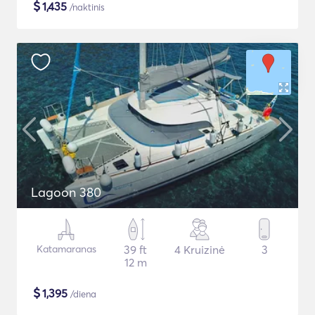
$
1,435
/naktinis
Lagoon 380
Katamaranas
39 ft
4 Kruizinė
3
12 m
$
1,395
/diena