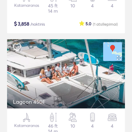
Katamaranas
45 ft
10
4
4
14 m
$
3,858
5.0
/naktinis
(1
atsiliepimai
)
Lagoon 450F
Katamaranas
46 ft
10
4
4
14 m