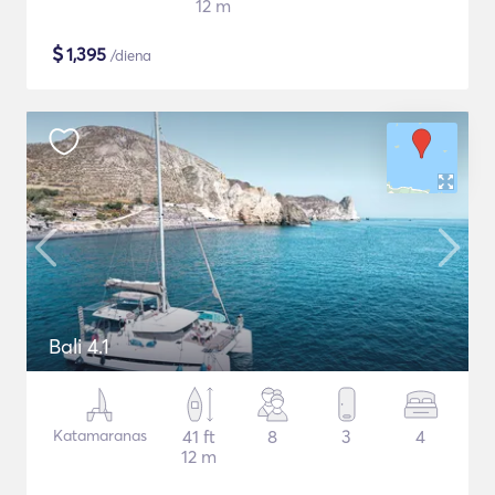
12 m
$
1,395
/diena
Bali 4.1
Katamaranas
41 ft
8
3
4
12 m