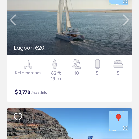
Lagoon 620
Katamaranas
62 ft
10
5
5
19 m
$
3,778
/naktinis