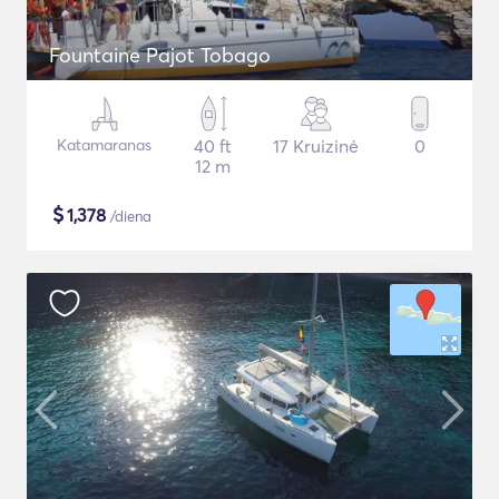
Fountaine Pajot Tobago
Katamaranas
40 ft
17 Kruizinė
0
12 m
$
1,378
/diena