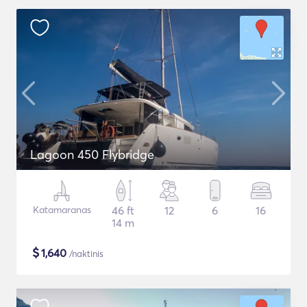
Lagoon 450 Flybridge
Katamaranas
46 ft
12
6
16
14 m
$
1,640
/naktinis