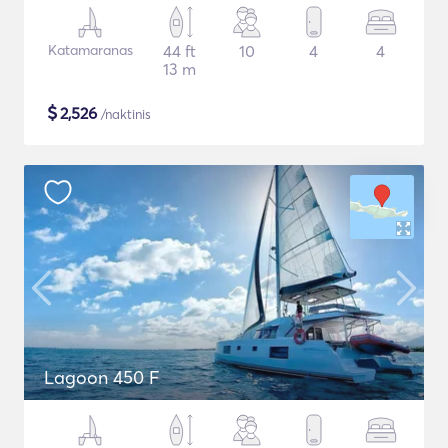
Katamaranas
44 ft
10
4
4
13 m
$
2,526
/naktinis
Lagoon 450 F