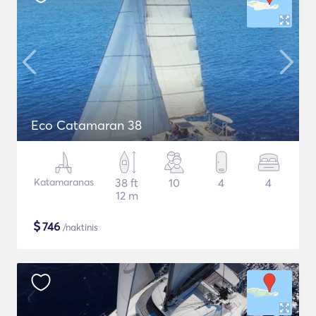
Eco Catamaran 38
Katamaranas
38 ft
10
4
4
12 m
$
746
/naktinis