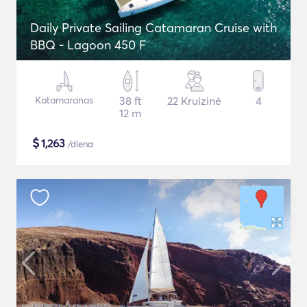
Daily Private Sailing Catamaran Cruise with
BBQ - Lagoon 450 F
Katamaranas
38 ft
22 Kruizinė
4
12 m
$
1,263
/diena