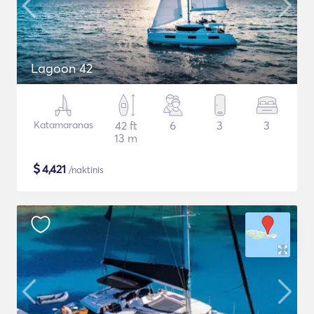
Lagoon 42
Katamaranas
42 ft
6
3
3
13 m
$
4,421
/naktinis