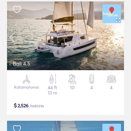
Bali 4.5
Katamaranas
44 ft
10
4
4
13 m
$
2,526
/naktinis