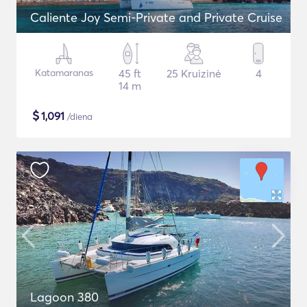
Caliente Joy Semi-Private and Private Cruise
Katamaranas
45 ft
25 Kruizinė
4
14 m
$
1,091
/diena
Lagoon 380