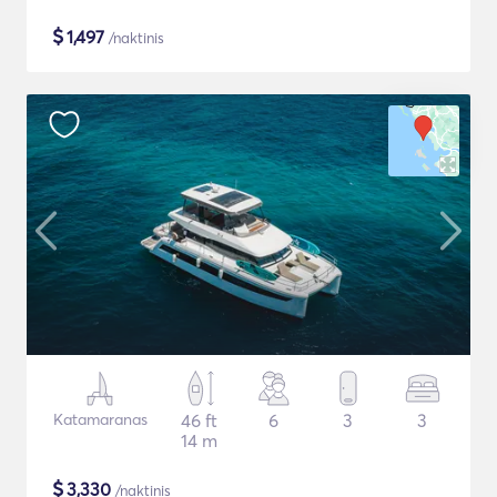
$
1,497
/naktinis
Katamaranas
46 ft
6
3
3
14 m
$
3,330
/naktinis