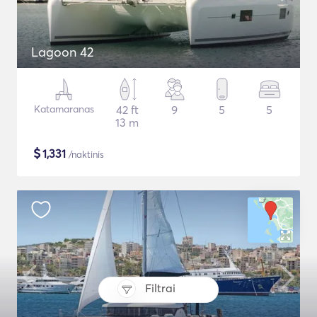
Lagoon 42
Katamaranas
42 ft
9
5
5
13 m
$
1,331
/naktinis
Filtrai