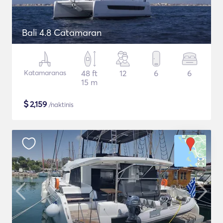
Bali 4.8 Catamaran
Katamaranas
48 ft
12
6
6
15 m
$
2,159
/naktinis