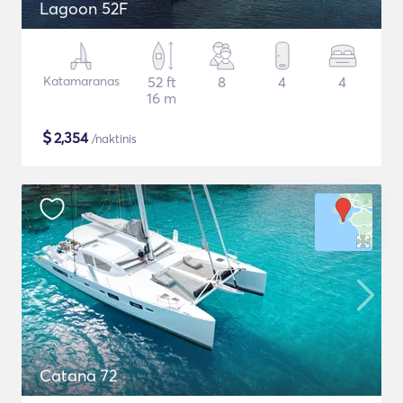
Lagoon 52F
Katamaranas
52 ft
8
4
4
16 m
$
2,354
/naktinis
Catana 72