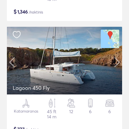
$
1,346
/naktinis
Lagoon 450 Fly
Katamaranas
45 ft
12
6
6
14 m