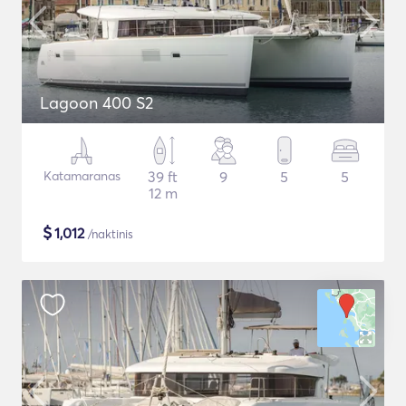
Lagoon 400 S2
Katamaranas
39 ft
9
5
5
12 m
$
1,012
/naktinis