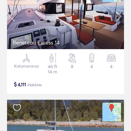
Beneteau Excess 14
Katamaranas
46 ft
8
4
4
14 m
$
4,111
/naktinis