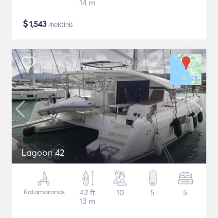
14 m
$
1,543
/naktinis
Lagoon 42
Katamaranas
42 ft
10
5
5
13 m