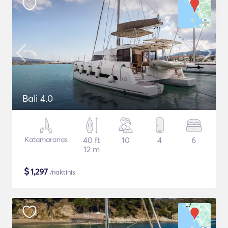
Bali 4.0
Katamaranas
40 ft
10
4
6
12 m
$
1,297
/naktinis