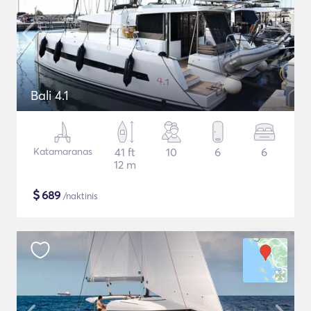
Bali 4.1
Katamaranas
41 ft
10
6
6
12 m
$
689
/naktinis