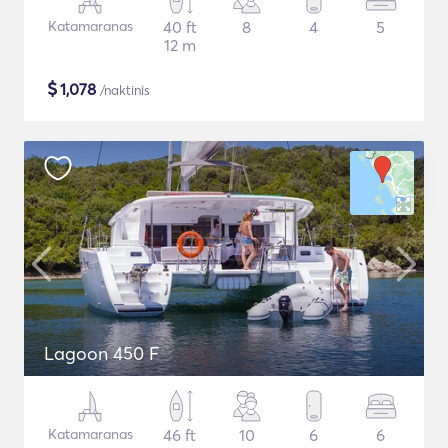
Katamaranas
40 ft
8
4
5
12 m
$
1,078
/naktinis
Lagoon 450 F
Katamaranas
46 ft
10
6
6