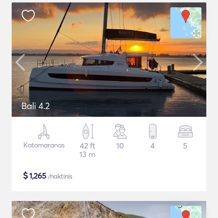
Bali 4.2
Katamaranas
42 ft
10
4
5
13 m
$
1,265
/naktinis