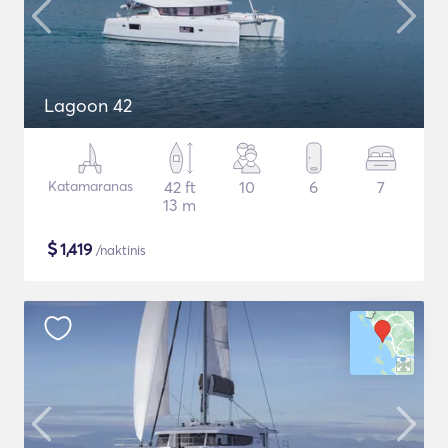
Lagoon 42
Katamaranas
42 ft
10
6
7
13 m
$
1,419
/naktinis