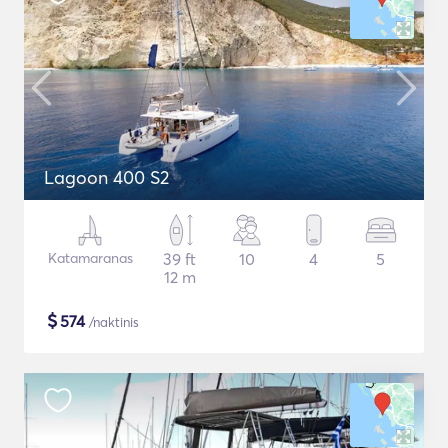
Lagoon 400 S2
Katamaranas
39 ft
10
4
5
12 m
$
574
/naktinis