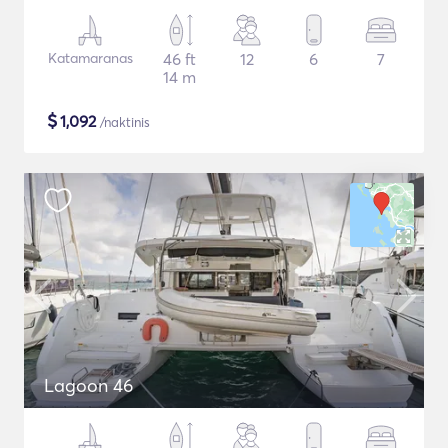
Katamaranas
46 ft
12
6
7
14 m
$
1,092
/naktinis
Lagoon 46