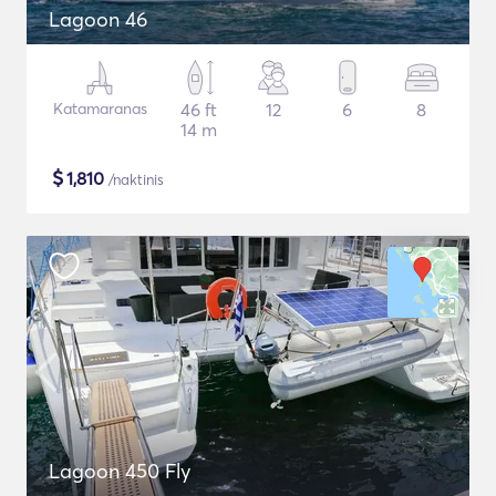
Lagoon 46
Katamaranas
46 ft
12
6
8
14 m
$
1,810
/naktinis
Lagoon 450 Fly