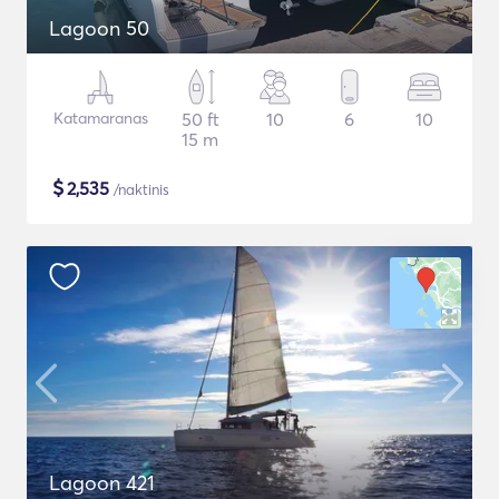
Lagoon 50
Katamaranas
50 ft
10
6
10
15 m
$
2,535
/naktinis
Lagoon 421