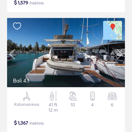
$
1,579
/naktinis
Bali 4.1
Katamaranas
41 ft
10
4
6
12 m
$
1,367
/naktinis