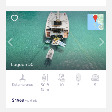
Lagoon 50
Katamaranas
50 ft
10
5
5
15 m
$
1,968
/naktinis