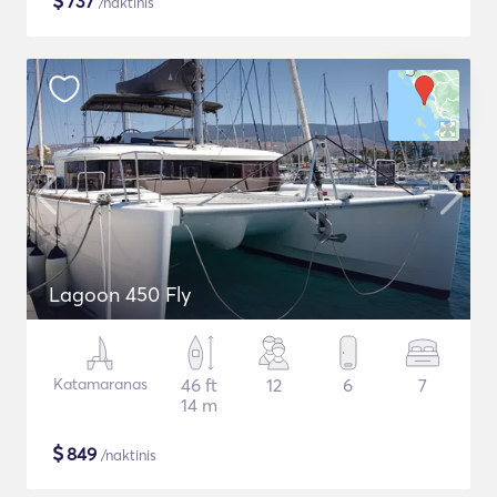
$
737
/naktinis
Lagoon 450 Fly
Katamaranas
46 ft
12
6
7
14 m
$
849
/naktinis