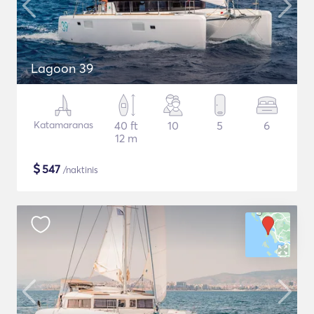
Lagoon 39
Katamaranas
40 ft
10
5
6
12 m
$
547
/naktinis