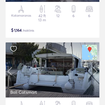
Katamaranas
42 ft
12
6
6
13 m
$
1,164
/naktinis
Bali Catsmart