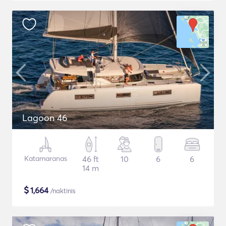
Lagoon 46
Katamaranas
46 ft
10
6
6
14 m
$
1,664
/naktinis