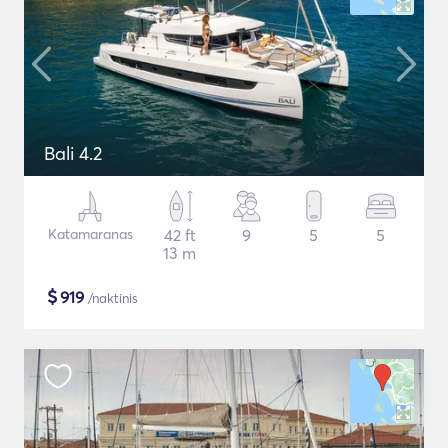
Bali 4.2
Katamaranas
42 ft
9
5
5
13 m
$
919
/naktinis