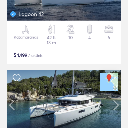
Lagoon 42
Katamaranas
42 ft
10
4
6
13 m
$
1,499
/naktinis