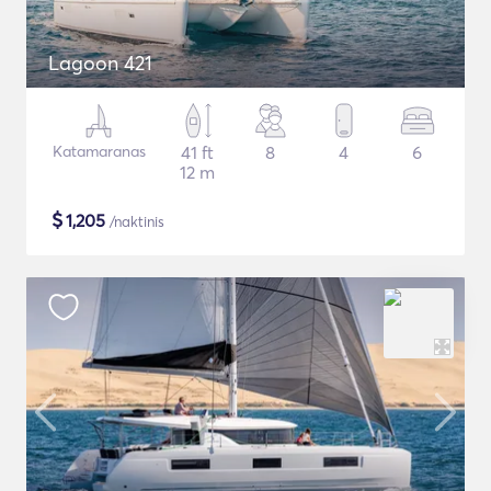
Lagoon 421
Katamaranas
41 ft
8
4
6
12 m
$
1,205
/naktinis