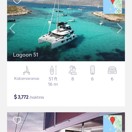
Lagoon 51
Katamaranas
51 ft
8
6
6
16 m
$
3,772
/naktinis