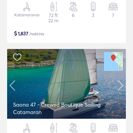
Katamaranas
72 ft
6
3
7
22 m
$
1,837
/naktinis
Saona 47 - Crewed Boutique Sailing
Catamaran