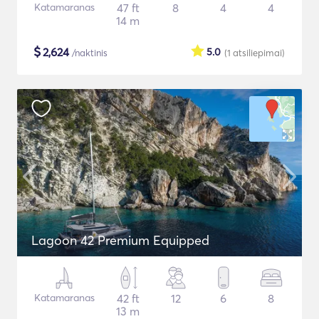
Katamaranas
47 ft
8
4
4
14 m
$
2,624
5.0
/naktinis
(1
atsiliepimai
)
Lagoon 42 Premium Equipped
Katamaranas
42 ft
12
6
8
13 m