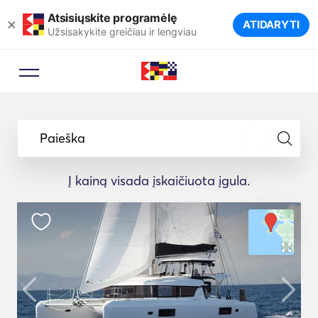
Atsisiųskite programėlę
×
ATIDARYTI
Užsisakykite greičiau ir lengviau
Paieška
Į kainą visada įskaičiuota įgula.