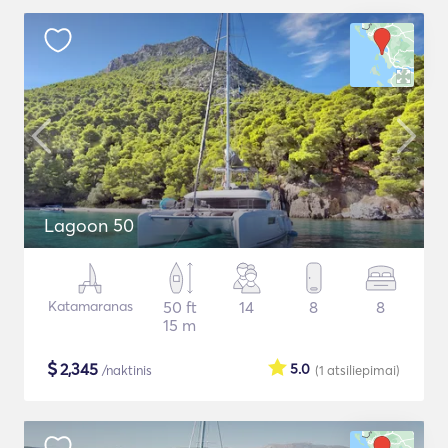
Lagoon 50
Katamaranas
50 ft
14
8
8
15 m
$
2,345
5.0
/naktinis
(1
atsiliepimai
)