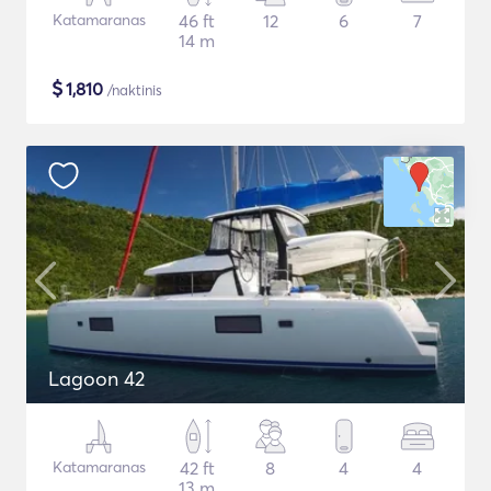
Katamaranas
46 ft
12
6
7
14 m
$
1,810
/naktinis
Lagoon 42
Katamaranas
42 ft
8
4
4
13 m