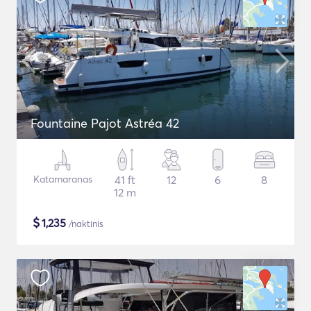
Fountaine Pajot Astréa 42
Katamaranas
41 ft
12
6
8
12 m
$
1,235
/naktinis