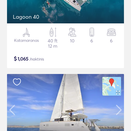
Lagoon 40
Katamaranas
40 ft
10
6
6
12 m
$
1,065
/naktinis