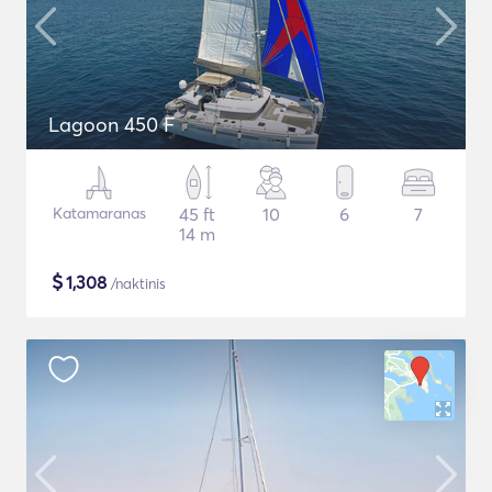
Lagoon 450 F
Katamaranas
45 ft
10
6
7
14 m
$
1,308
/naktinis