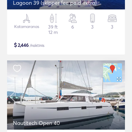
Lagoon 39 (skipper fee paid extra)
Katamaranas
39 ft
6
3
3
12 m
$
2,446
/naktinis
Nautitech Open 40