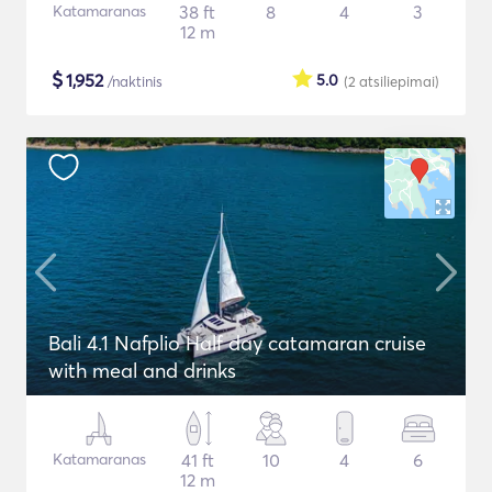
Katamaranas
38 ft
8
4
3
12 m
$
1,952
5.0
/naktinis
(2
atsiliepimai
)
Bali 4.1 Nafplio Half day catamaran cruise
with meal and drinks
Katamaranas
41 ft
10
4
6
12 m