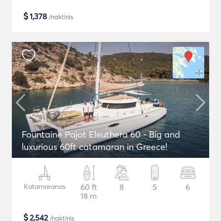
$
1,378
/naktinis
Fountaine Pajot Eleuthera 60 - Big and
luxurious 60ft catamaran in Greece!
Katamaranas
60 ft
8
5
6
18 m
$
2,542
/naktinis