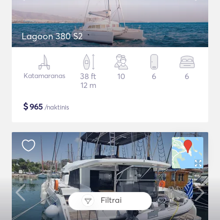
Lagoon 380 S2
Katamaranas
38 ft
10
6
6
12 m
$
965
/naktinis
Filtrai