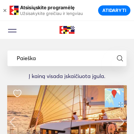
Atsisiųskite programėlę
×
ATIDARYTI
Užsisakykite greičiau ir lengviau
Paieška
Į kainą visada įskaičiuota įgula.