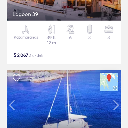
Lagoon 39
Katamaranas
39 ft
6
3
3
12 m
$
2,067
/naktinis