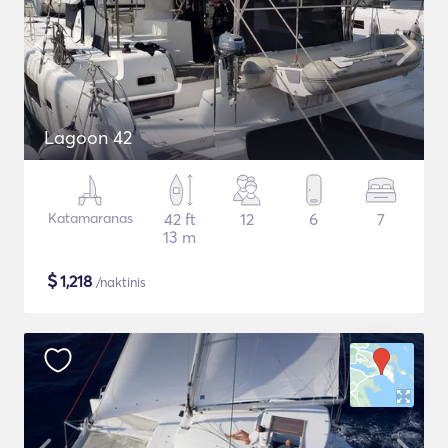
Lagoon 42
Katamaranas
42 ft
12
6
7
13 m
$
1,218
/naktinis