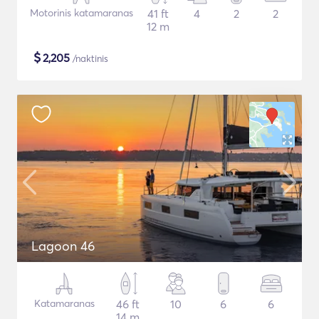
Motorinis katamaranas
41 ft
4
2
2
12 m
$
2,205
/naktinis
Lagoon 46
Katamaranas
46 ft
10
6
6
14 m