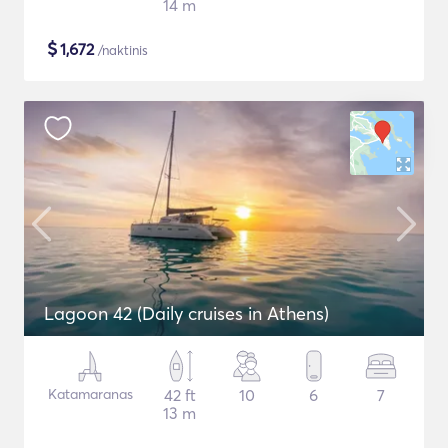
14 m
$
1,672
/naktinis
Lagoon 42 (Daily cruises in Athens)
Katamaranas
42 ft
10
6
7
13 m