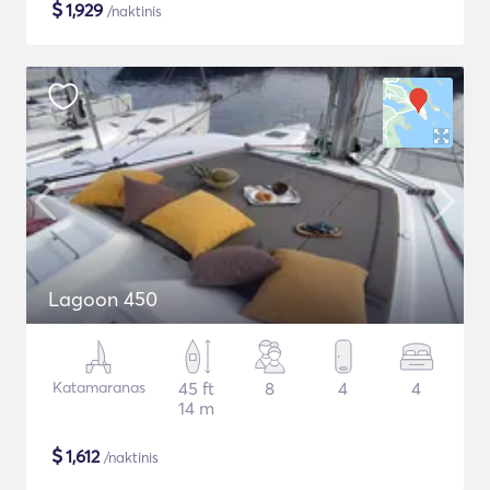
$
1,929
/naktinis
Lagoon 450
Katamaranas
45 ft
8
4
4
14 m
$
1,612
/naktinis