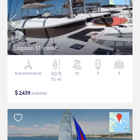
Lagoon 51 Iconic
Katamaranas
50 ft
11
7
7
15 m
$
2,439
/naktinis