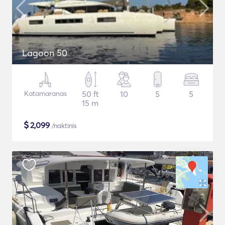
Lagoon 50
Katamaranas
50 ft
10
5
5
15 m
$
2,099
/naktinis