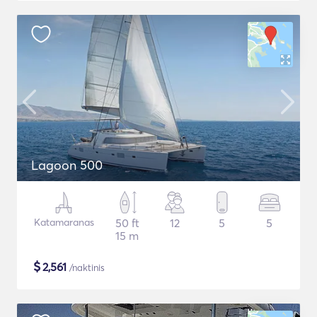
Lagoon 500
Katamaranas
50 ft
12
5
5
15 m
$
2,561
/naktinis