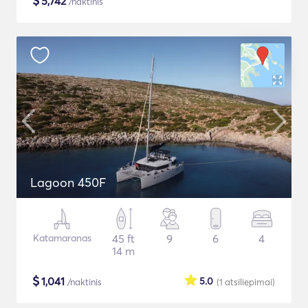
$
5,742
/naktinis
Lagoon 450F
Katamaranas
45 ft
9
6
4
14 m
$
1,041
5.0
/naktinis
(1
atsiliepimai
)