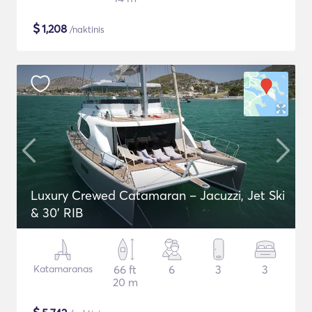
$
1,208
/naktinis
Luxury Crewed Catamaran – Jacuzzi, Jet Ski
& 30’ RIB
Katamaranas
66 ft
6
3
3
20 m