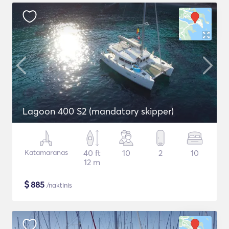
Lagoon 400 S2 (mandatory skipper)
Katamaranas
40 ft
10
2
10
12 m
$
885
/naktinis