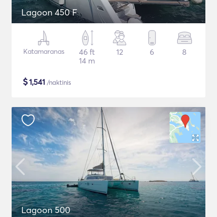
Lagoon 450 F
Katamaranas
46 ft
12
6
8
14 m
$
1,541
/naktinis
Lagoon 500