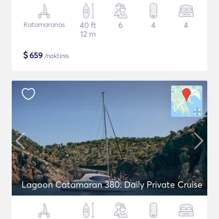
Katamaranas
40 ft
6
4
4
12 m
$
659
/naktinis
Lagoon Catamaran 380: Daily Private Cruise