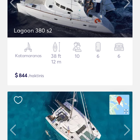
Lagoon 380 s2
Katamaranas
38 ft
10
6
6
12 m
$
844
/naktinis