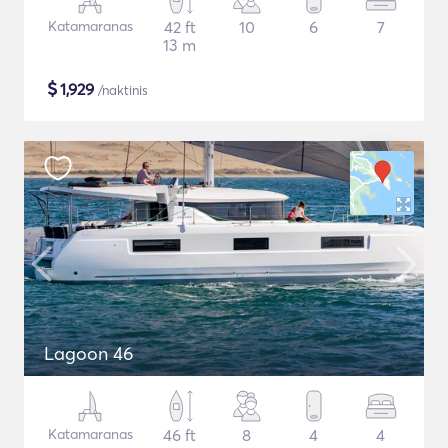
Katamaranas
42 ft
10
6
7
13 m
$
1,929
/naktinis
Lagoon 46
Katamaranas
46 ft
8
4
4