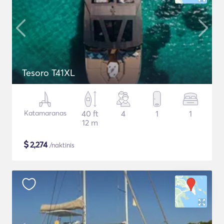
Tesoro T41XL
Katamaranas
40 ft
4
1
1
12 m
$
2,274
/naktinis