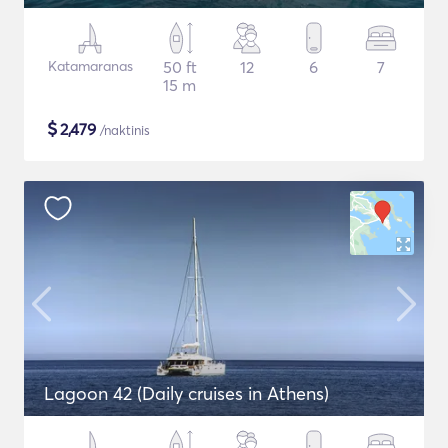
Katamaranas
50 ft
12
6
7
15 m
$
2,479
/naktinis
Lagoon 42 (Daily cruises in Athens)