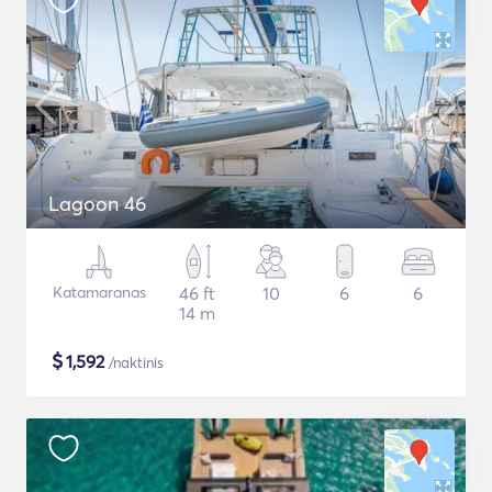
Lagoon 46
Katamaranas
46 ft
10
6
6
14 m
$
1,592
/naktinis