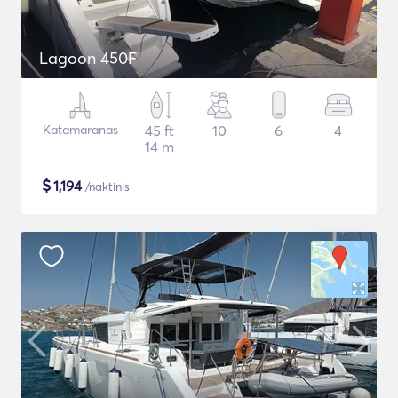
Lagoon 450F
Katamaranas
45 ft
10
6
4
14 m
$
1,194
/naktinis