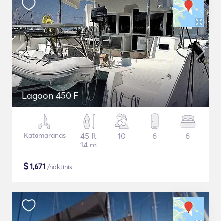
Lagoon 450 F
Katamaranas
45 ft
10
6
6
14 m
$
1,671
/naktinis