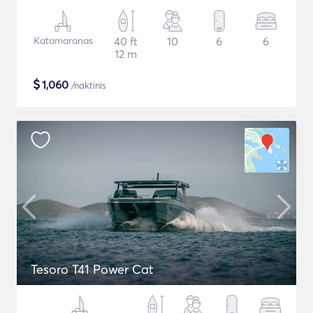
Katamaranas
40 ft
10
6
6
12 m
$
1,060
/naktinis
Tesoro T41 Power Cat