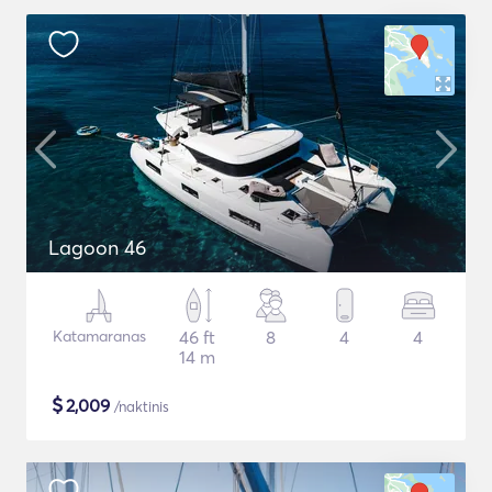
Lagoon 46
Katamaranas
46 ft
8
4
4
14 m
$
2,009
/naktinis