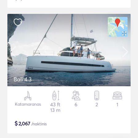
Bali 4.3
Katamaranas
43 ft
6
2
1
13 m
$
2,067
/naktinis