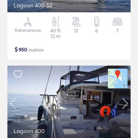
Lagoon 400 S2
Katamaranas
40 ft
12
6
7
12 m
$
950
/naktinis
Lagoon 400