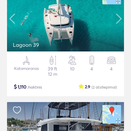
Lagoon 39
Katamaranas
39 ft
10
4
4
12 m
$
1,110
2.9
/naktinis
(2
atsiliepimai
)