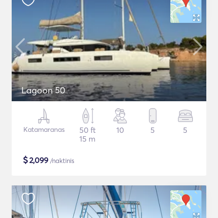
Lagoon 50
Katamaranas
50 ft
10
5
5
15 m
$
2,099
/naktinis