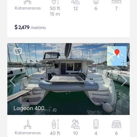
Katamaranas
50 ft
12
6
7
15 m
$
2,479
/naktinis
Lagoon 400
Katamaranas
40 ft
10
4
6