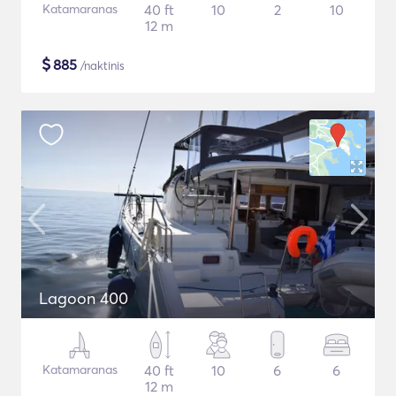
Katamaranas
40 ft
10
2
10
12 m
$
885
/naktinis
Lagoon 400
Katamaranas
40 ft
10
6
6
12 m