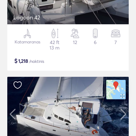
Lagoon 42
Katamaranas
42 ft
12
6
7
13 m
$
1,218
/naktinis