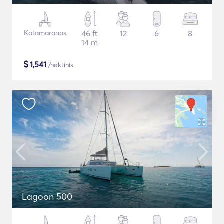
Katamaranas
46 ft
12
6
8
14 m
$
1,541
/naktinis
Lagoon 500