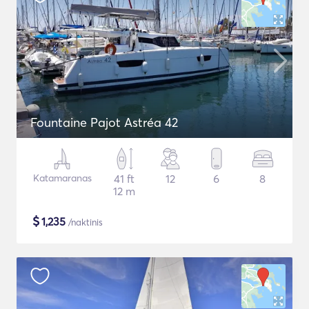
Fountaine Pajot Astréa 42
Katamaranas
41 ft
12
6
8
12 m
$
1,235
/naktinis