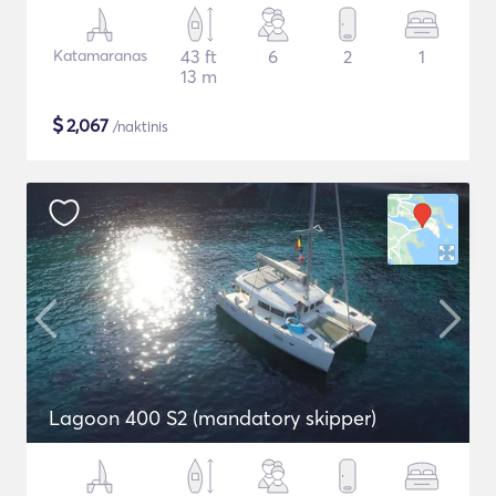
Katamaranas
43 ft
6
2
1
13 m
$
2,067
/naktinis
Lagoon 400 S2 (mandatory skipper)