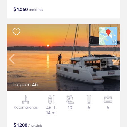
$
1,060
/naktinis
Lagoon 46
Katamaranas
46 ft
10
6
6
14 m
$
1,208
/naktinis