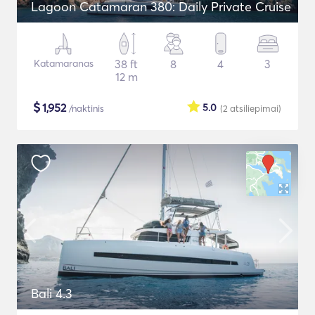
Lagoon Catamaran 380: Daily Private Cruise
Katamaranas
38 ft
8
4
3
12 m
$
1,952
5.0
/naktinis
(2
atsiliepimai
)
Bali 4.3