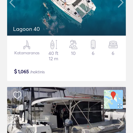
Lagoon 40
Katamaranas
40 ft
10
6
6
12 m
$
1,065
/naktinis