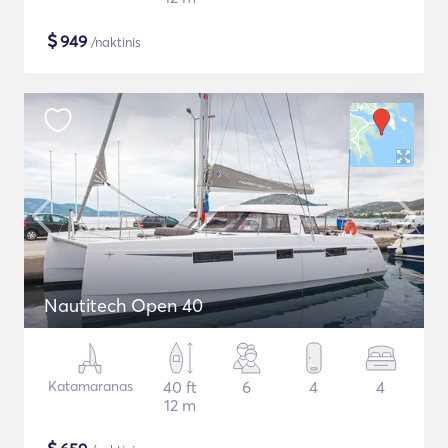
$
949
/naktinis
Nautitech Open 40
Katamaranas
40 ft
6
4
4
12 m