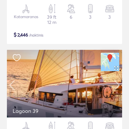
Katamaranas
39 ft
6
3
3
12 m
$
2,446
/naktinis
Lagoon 39