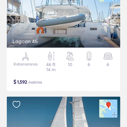
Lagoon 46
Katamaranas
46 ft
10
6
6
14 m
$
1,592
/naktinis