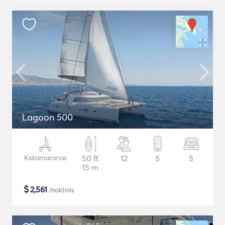
Lagoon 500
Katamaranas
50 ft
12
5
5
15 m
$
2,561
/naktinis