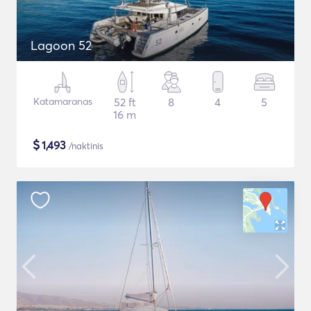
Lagoon 52
Katamaranas
52 ft
8
4
5
16 m
$
1,493
/naktinis