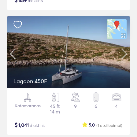
$
659
/naktinis
Lagoon 450F
Katamaranas
45 ft
9
6
4
14 m
$
1,041
5.0
/naktinis
(1
atsiliepimai
)