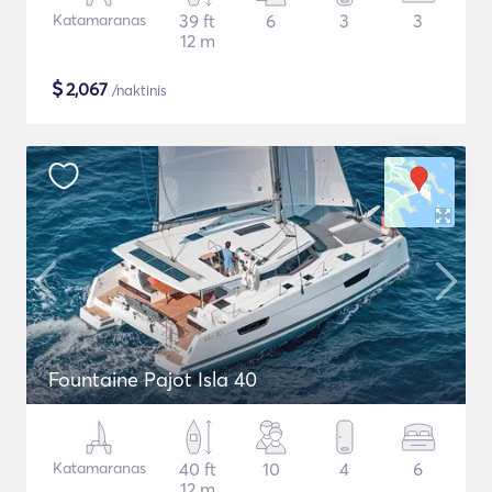
Katamaranas
39 ft
6
3
3
12 m
$
2,067
/naktinis
Fountaine Pajot Isla 40
Katamaranas
40 ft
10
4
6
12 m