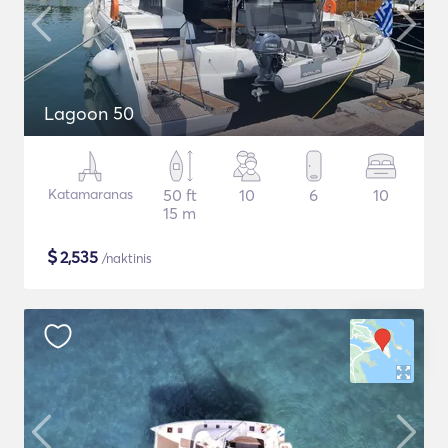
Lagoon 50
Katamaranas
50 ft
10
6
10
15 m
$
2,535
/naktinis