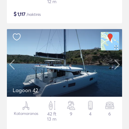
12 m
$
1,117
/naktinis
Lagoon 42
Katamaranas
42 ft
9
4
6
13 m