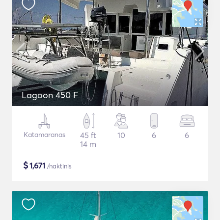
Lagoon 450 F
Katamaranas
45 ft
10
6
6
14 m
$
1,671
/naktinis