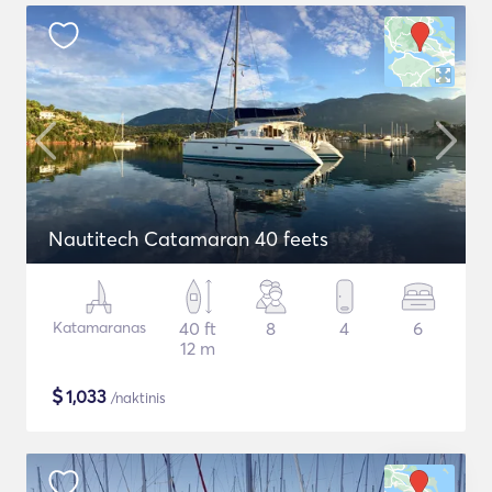
Nautitech Catamaran 40 feets
Katamaranas
40 ft
8
4
6
12 m
$
1,033
/naktinis