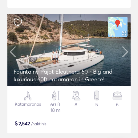
Fountaine Pajot Eleuthera 60 - Big and
luxurious 60ft catamaran in Greece!
Katamaranas
60 ft
8
5
6
18 m
$
2,542
/naktinis