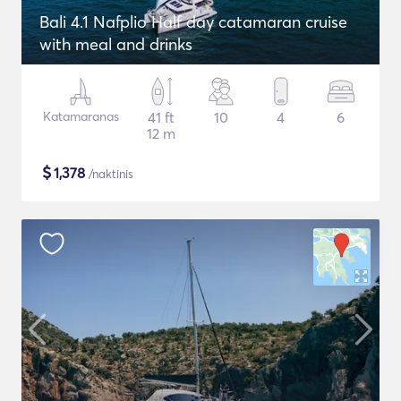
Bali 4.1 Nafplio Half day catamaran cruise
with meal and drinks
Katamaranas
41 ft
10
4
6
12 m
$
1,378
/naktinis