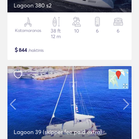
Lagoon 380 s2
Katamaranas
38 ft
10
6
6
12 m
$
844
/naktinis
Lagoon 39 (skipper fee paid extra)