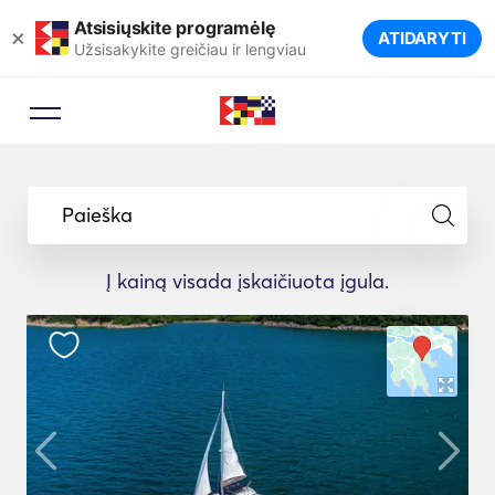
Atsisiųskite programėlę
×
ATIDARYTI
Užsisakykite greičiau ir lengviau
Paieška
Į kainą visada įskaičiuota įgula.