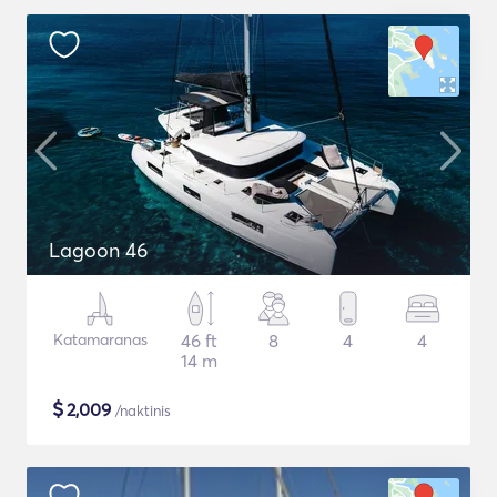
Lagoon 46
Katamaranas
46 ft
8
4
4
14 m
$
2,009
/naktinis