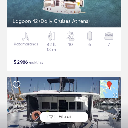
Lagoon 42 (Daily Cruises Athens)
Katamaranas
42 ft
10
6
7
13 m
$
2,986
/naktinis
Filtrai