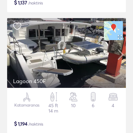
$
1,137
/naktinis
Lagoon 450F
Katamaranas
45 ft
10
6
4
14 m
$
1,194
/naktinis