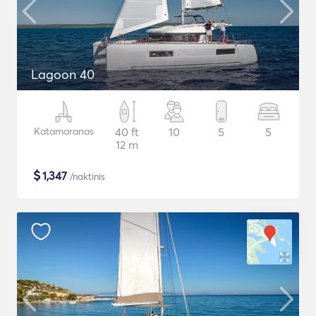
Lagoon 40
Katamaranas
40 ft
10
5
5
12 m
$
1,347
/naktinis