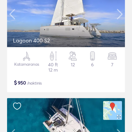
Lagoon 400 S2
Katamaranas
40 ft
12
6
7
12 m
$
950
/naktinis