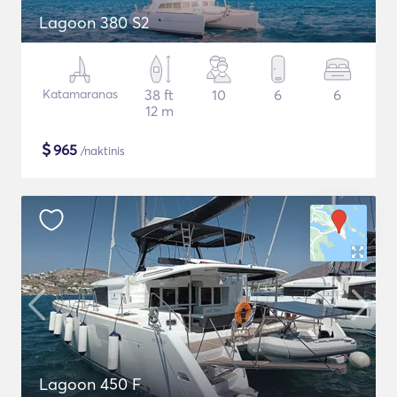
Lagoon 380 S2
Katamaranas
38 ft
10
6
6
12 m
$
965
/naktinis
Lagoon 450 F