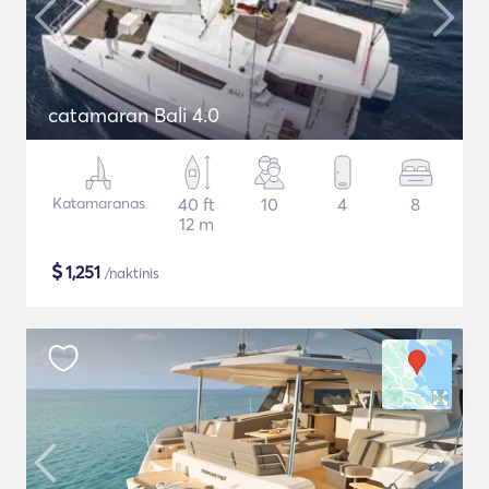
catamaran Bali 4.0
Katamaranas
40 ft
10
4
8
12 m
$
1,251
/naktinis