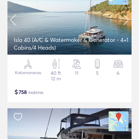
Isla 40 (A/C & Watermaker & Generator - 4+1
Cabins/4 Heads)
Katamaranas
40 ft
11
5
6
12 m
$
758
/naktinis