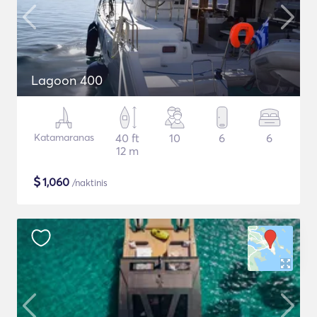
Lagoon 400
Katamaranas
40 ft
10
6
6
12 m
$
1,060
/naktinis