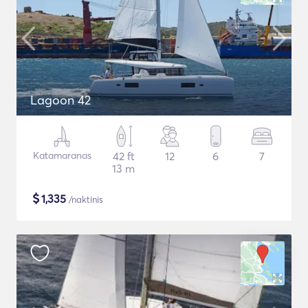
Lagoon 42
Katamaranas
42 ft
12
6
7
13 m
$
1,335
/naktinis