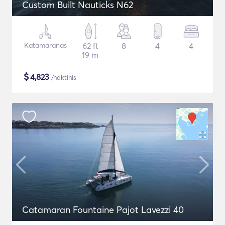
Custom Built Nauticks N62
Katamaranas
62 ft
8
4
4
19 m
$
4,823
/naktinis
Catamaran Fountaine Pajot Lavezzi 40