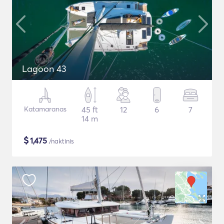
Lagoon 43
Katamaranas
45 ft
12
6
7
14 m
$
1,475
/naktinis