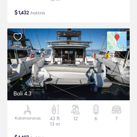
$
1,432
/naktinis
Bali 4.3
Katamaranas
43 ft
12
6
7
13 m