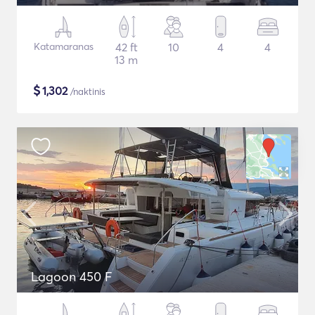
Katamaranas
42 ft
10
4
4
13 m
$
1,302
/naktinis
Lagoon 450 F