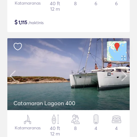
Katamaranas
40 ft
8
6
6
12 m
$
1,115
/naktinis
Catamaran Lagoon 400
Katamaranas
40 ft
8
4
4
12 m