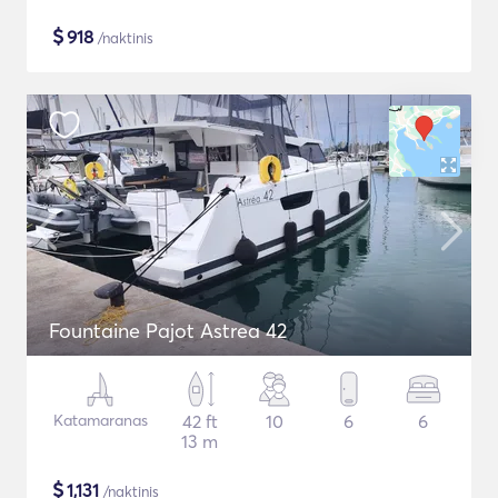
$
918
/naktinis
Fountaine Pajot Astrea 42
Katamaranas
42 ft
10
6
6
13 m
$
1,131
/naktinis