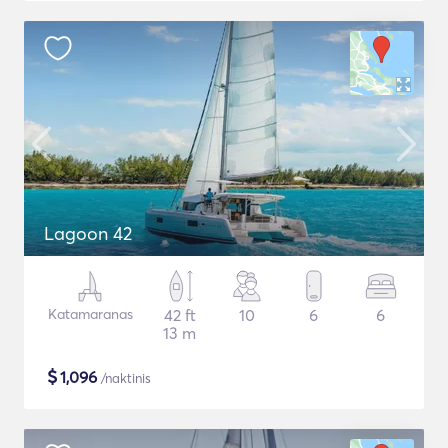
Lagoon 42
Katamaranas
42 ft
10
6
6
13 m
$
1,096
/naktinis