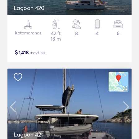
Lagoon 420
Katamaranas
42 ft
8
4
6
13 m
$
1,418
/naktinis
Lagoon 42