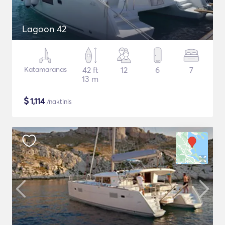
Lagoon 42
Katamaranas
42 ft
12
6
7
13 m
$
1,114
/naktinis