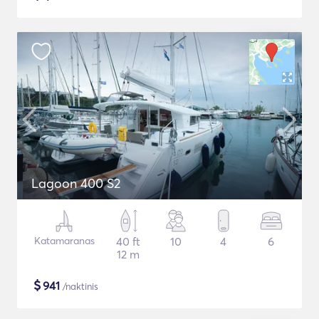
Lagoon 400 S2
Katamaranas
40 ft
10
4
6
12 m
$
941
/naktinis