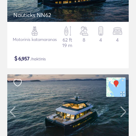
Nauticks NN62
Motorinis katamaranas
62 ft
8
4
4
19 m
$
6,957
/naktinis