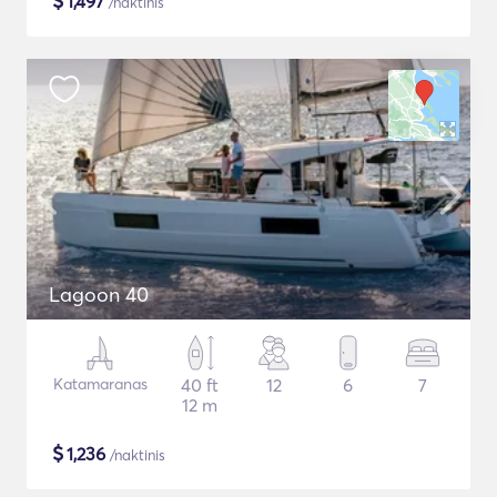
$
1,497
/naktinis
Lagoon 40
Katamaranas
40 ft
12
6
7
12 m
$
1,236
/naktinis