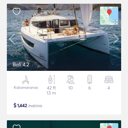
Bali 4.2
Katamaranas
42 ft
10
6
4
13 m
$
1,442
/naktinis