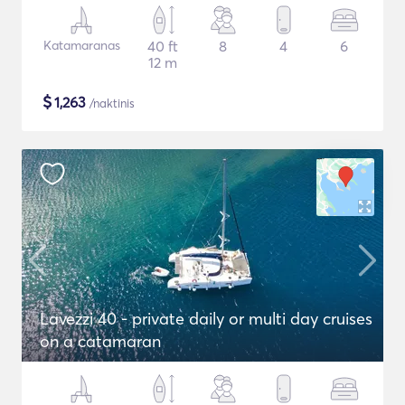
Katamaranas
40 ft
8
4
6
12 m
$
1,263
/naktinis
Lavezzi 40 - private daily or multi day cruises
on a catamaran