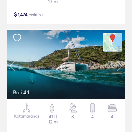
13 m
$
1,474
/naktinis
Bali 4.1
Katamaranas
41 ft
8
4
4
12 m