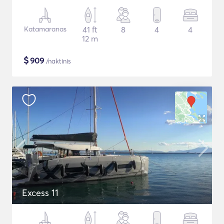
Katamaranas
41 ft
8
4
4
12 m
$
909
/naktinis
Excess 11