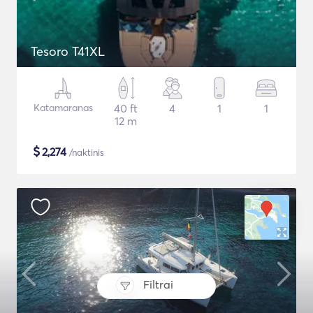
Tesoro T41XL
Katamaranas
40 ft
4
1
1
12 m
$
2,274
/naktinis
Filtrai