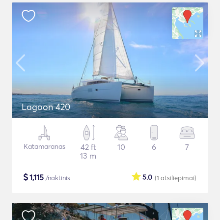
Lagoon 420
Katamaranas
42 ft
10
6
7
13 m
$
1,115
5.0
/naktinis
(1
atsiliepimai
)