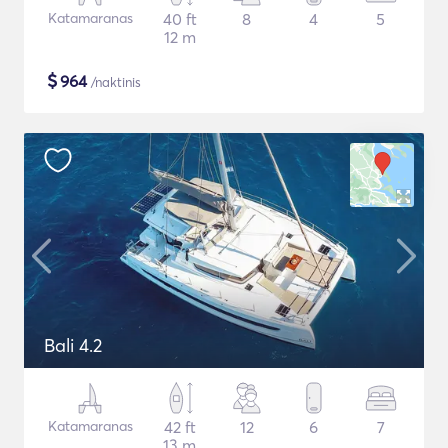
Katamaranas
40 ft
8
4
5
12 m
$
964
/naktinis
Bali 4.2
Katamaranas
42 ft
12
6
7
13 m