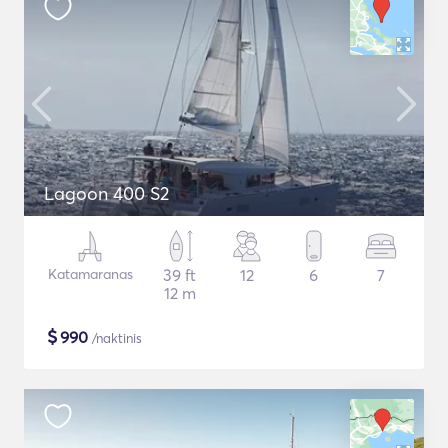
Lagoon 400 S2
Katamaranas
39 ft
12
6
7
12 m
$
990
/naktinis