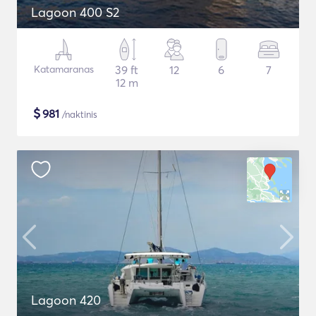
Lagoon 400 S2
Katamaranas
39 ft
12
6
7
12 m
$
981
/naktinis
Lagoon 420