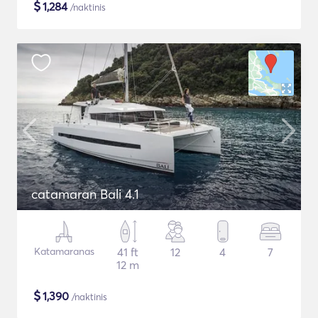
$
1,284
/naktinis
catamaran Bali 4.1
Katamaranas
41 ft
12
4
7
12 m
$
1,390
/naktinis