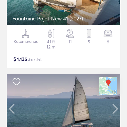
Fountaine Pajot New 41 (2027)
Katamaranas
41 ft
11
5
6
12 m
$
1,435
/naktinis