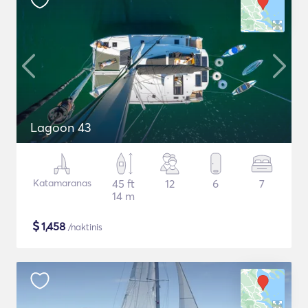
Lagoon 43
Katamaranas
45 ft
12
6
7
14 m
$
1,458
/naktinis