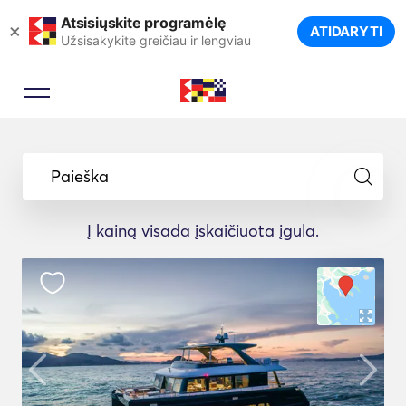
Atsisiųskite programėlę
×
ATIDARYTI
Užsisakykite greičiau ir lengviau
Paieška
Į kainą visada įskaičiuota įgula.