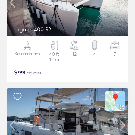
Lagoon 400 S2
Katamaranas
40 ft
12
4
7
12 m
$
991
/naktinis