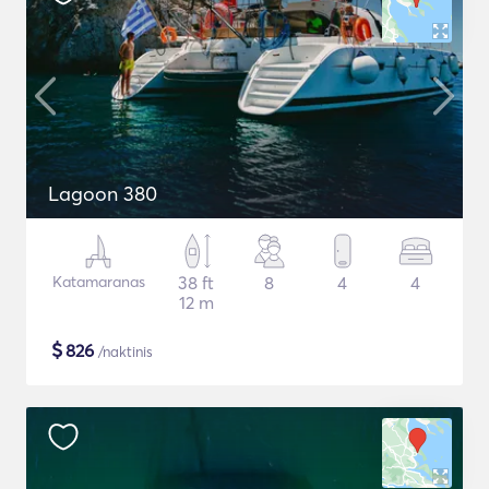
Lagoon 380
Katamaranas
38 ft
8
4
4
12 m
$
826
/naktinis