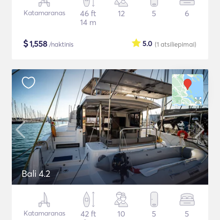
Katamaranas
46 ft
12
5
6
14 m
$
1,558
5.0
/naktinis
(1
atsiliepimai
)
Bali 4.2
Katamaranas
42 ft
10
5
5