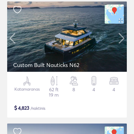
Custom Built Nauticks N62
Katamaranas
62 ft
8
4
4
19 m
$
4,823
/naktinis