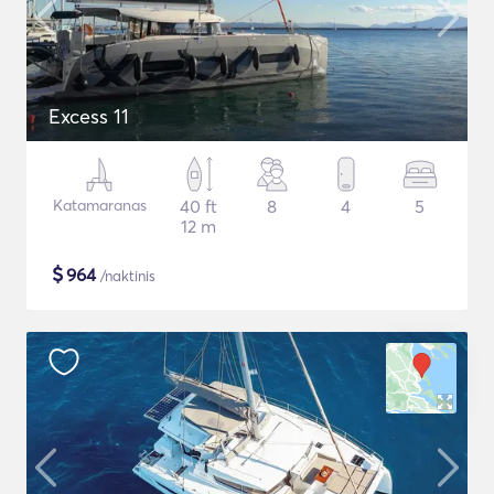
Excess 11
Katamaranas
40 ft
8
4
5
12 m
$
964
/naktinis