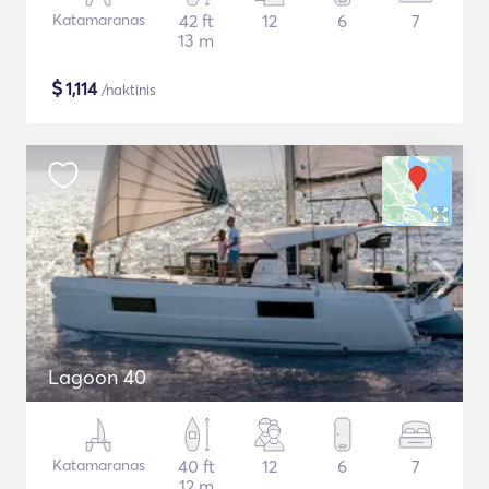
Katamaranas
42 ft
12
6
7
13 m
$
1,114
/naktinis
Lagoon 40
Katamaranas
40 ft
12
6
7
12 m