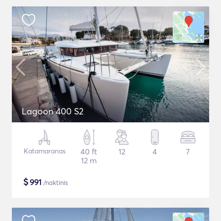
Lagoon 400 S2
Katamaranas
40 ft
12
4
7
12 m
$
991
/naktinis