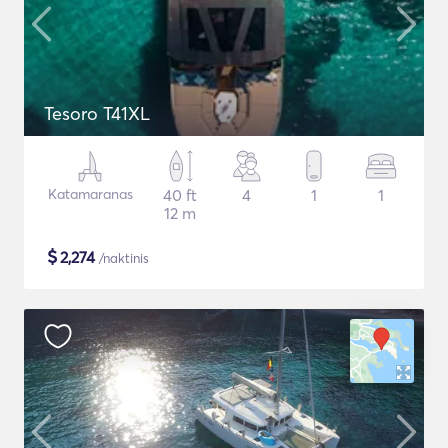
Tesoro T41XL
Katamaranas
40 ft
4
1
1
12 m
$
2,274
/naktinis