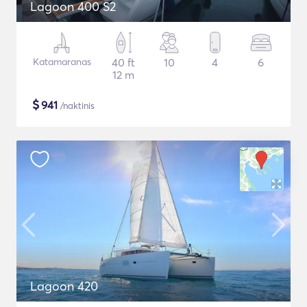
Lagoon 400 S2
Katamaranas
40 ft
10
4
6
12 m
$
941
/naktinis
Lagoon 420