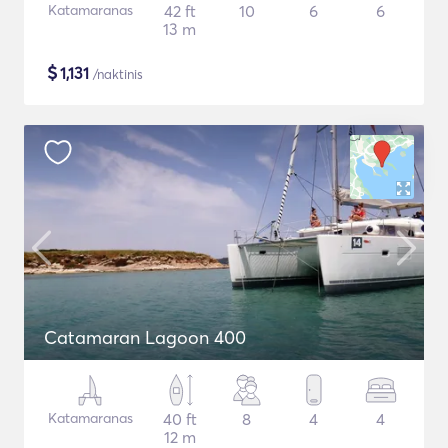
Katamaranas
42 ft
10
6
6
13 m
$
1,131
/naktinis
Catamaran Lagoon 400
Katamaranas
40 ft
8
4
4
12 m