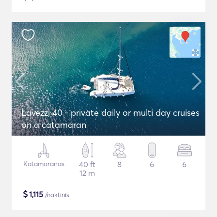
Lavezzi 40 - private daily or multi day cruises
on a catamaran
Katamaranas
40 ft
8
6
6
12 m
$
1,115
/naktinis