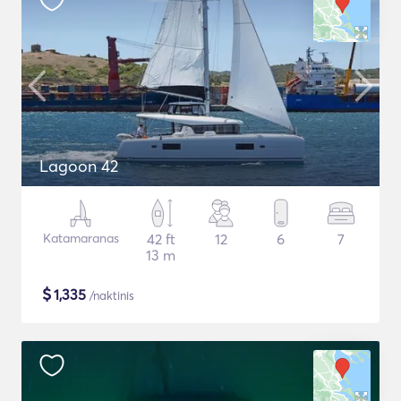
Lagoon 42
Katamaranas
42 ft
12
6
7
13 m
$
1,335
/naktinis