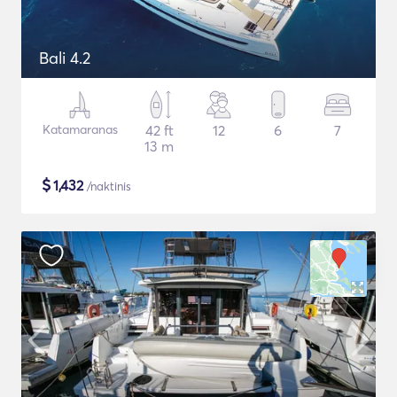
Bali 4.2
Katamaranas
42 ft
12
6
7
13 m
$
1,432
/naktinis