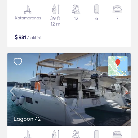
Katamaranas
39 ft
12
6
7
12 m
$
981
/naktinis
Lagoon 42