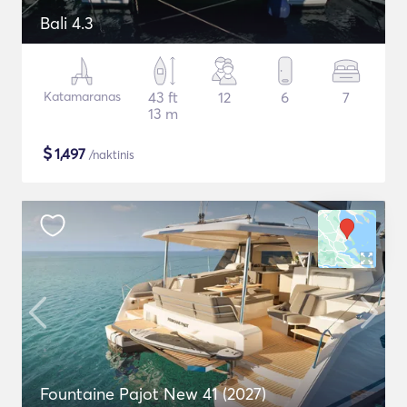
Bali 4.3
Katamaranas
43 ft
12
6
7
13 m
$
1,497
/naktinis
Fountaine Pajot New 41 (2027)