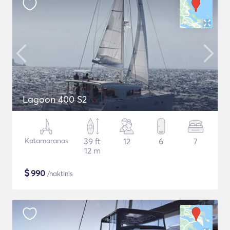
Lagoon 400 S2
Katamaranas
39 ft
12
6
7
12 m
$
990
/naktinis