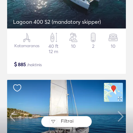
Lagoon 400 S2 (mandatory skipper)
Katamaranas
40 ft
10
2
10
12 m
$
885
/naktinis
Filtrai