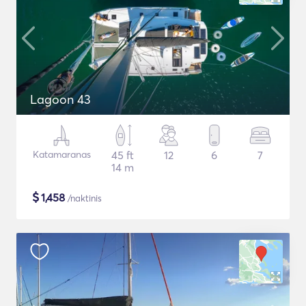
Lagoon 43
Katamaranas
45 ft
12
6
7
14 m
$
1,458
/naktinis