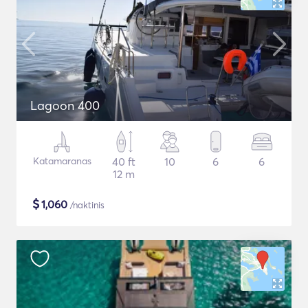
Lagoon 400
Katamaranas
40 ft
10
6
6
12 m
$
1,060
/naktinis