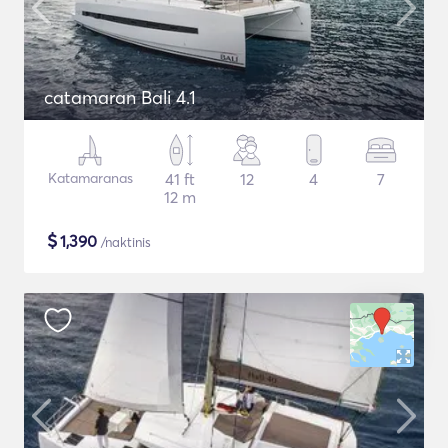
catamaran Bali 4.1
Katamaranas
41 ft
12
4
7
12 m
$
1,390
/naktinis