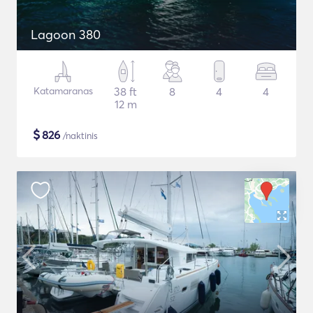
Lagoon 380
Katamaranas
38 ft
8
4
4
12 m
$
826
/naktinis