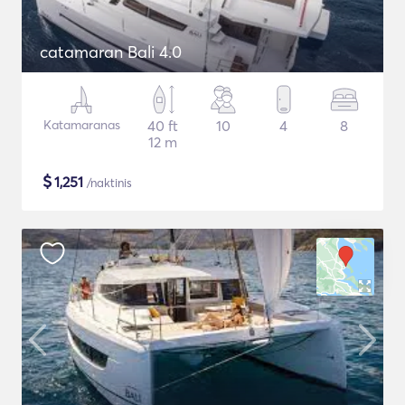
catamaran Bali 4.0
Katamaranas
40 ft
10
4
8
12 m
$
1,251
/naktinis