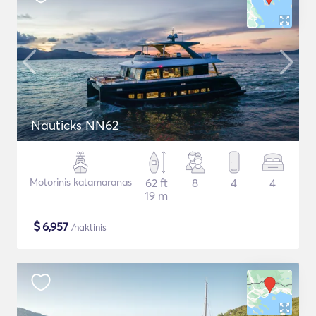
Nauticks NN62
Motorinis katamaranas
62 ft
8
4
4
19 m
$
6,957
/naktinis