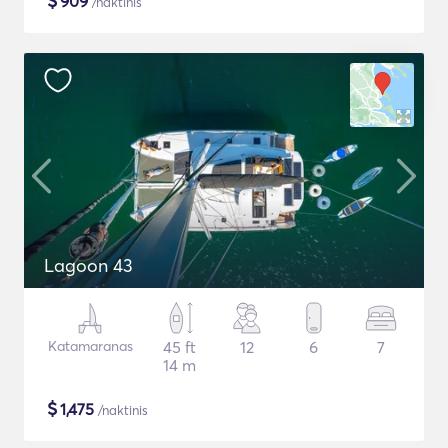
$
909
/naktinis
Lagoon 43
Katamaranas
45 ft
12
6
7
14 m
$
1,475
/naktinis