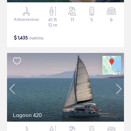
Katamaranas
41 ft
11
5
6
12 m
$
1,435
/naktinis
Lagoon 420