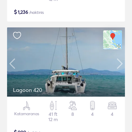
$
1,236
/naktinis
Lagoon 420
Katamaranas
41 ft
8
4
4
12 m