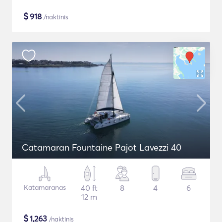
$
918
/naktinis
Catamaran Fountaine Pajot Lavezzi 40
Katamaranas
40 ft
8
4
6
12 m
$
1,263
/naktinis