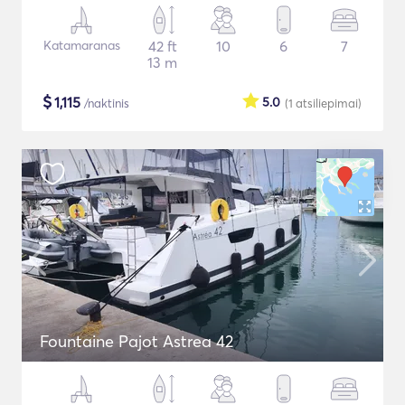
Katamaranas
42 ft
10
6
7
13 m
$
1,115
5.0
/naktinis
(1
atsiliepimai
)
Fountaine Pajot Astrea 42