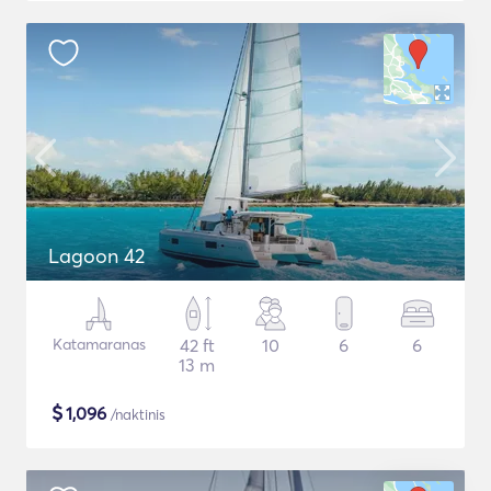
Lagoon 42
Katamaranas
42 ft
10
6
6
13 m
$
1,096
/naktinis