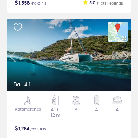
$
1,558
5.0
/naktinis
(1
atsiliepimai
)
Bali 4.1
Katamaranas
41 ft
8
4
4
12 m
$
1,284
/naktinis