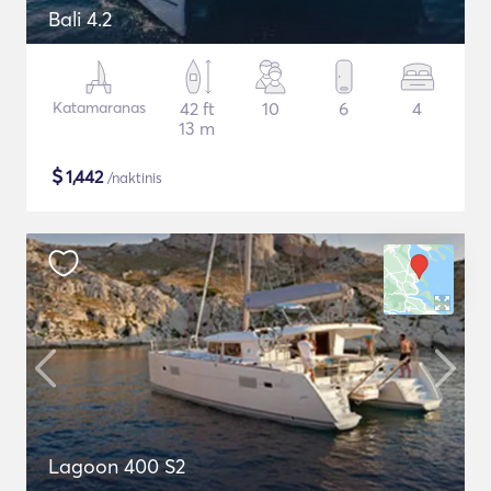
Bali 4.2
Katamaranas
42 ft
10
6
4
13 m
$
1,442
/naktinis
Lagoon 400 S2