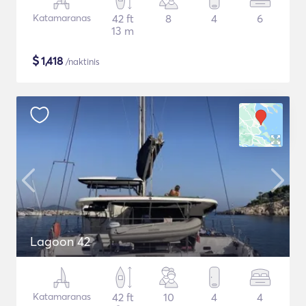
Katamaranas
42 ft
8
4
6
13 m
$
1,418
/naktinis
Lagoon 42
Katamaranas
42 ft
10
4
4