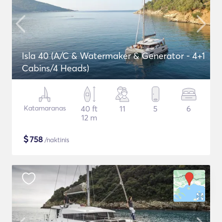
Isla 40 (A/C & Watermaker & Generator - 4+1
Cabins/4 Heads)
Katamaranas
40 ft
11
5
6
12 m
$
758
/naktinis