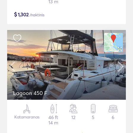
13 m
$
1,302
/naktinis
Lagoon 450 F
Katamaranas
46 ft
12
5
6
14 m