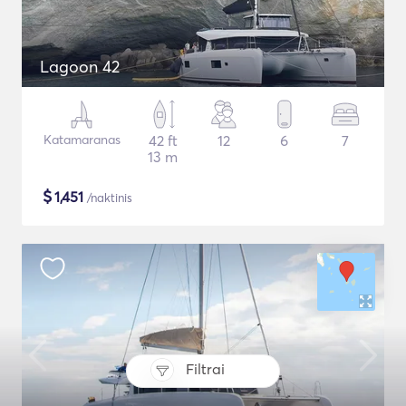
Lagoon 42
Katamaranas
42 ft
12
6
7
13 m
$
1,451
/naktinis
Filtrai