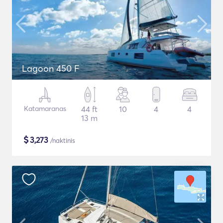
Lagoon 450 F
Katamaranas
44 ft
10
4
4
13 m
$
3,273
/naktinis