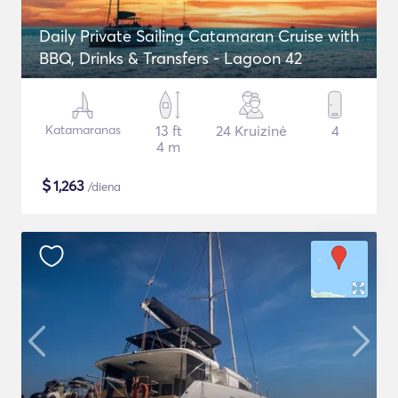
Daily Private Sailing Catamaran Cruise with
BBQ, Drinks & Transfers - Lagoon 42
Katamaranas
13 ft
24 Kruizinė
4
4 m
$
1,263
/diena