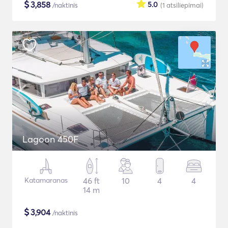
$
3,858
5.0
/naktinis
(1
atsiliepimai
)
Lagoon 450F
Katamaranas
46 ft
10
4
4
14 m
$
3,904
/naktinis