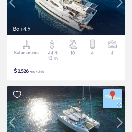
Bali 4.5
Katamaranas
44 ft
10
4
4
13 m
$
2,526
/naktinis