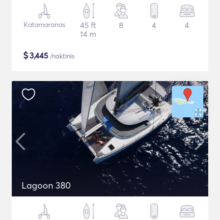
Katamaranas
45 ft
8
4
4
14 m
$
3,445
/naktinis
Lagoon 380