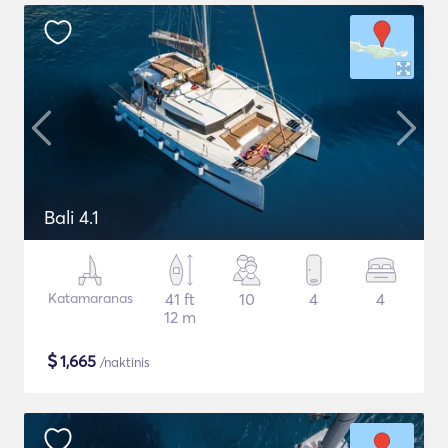
Bali 4.1
Katamaranas
41 ft
10
4
4
12 m
$
1,665
/naktinis