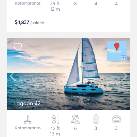
Katamaranas
39 ft
8
4
4
12 m
$
1,837
/naktinis
Lagoon 42
Katamaranas
42 ft
6
3
3
13 m