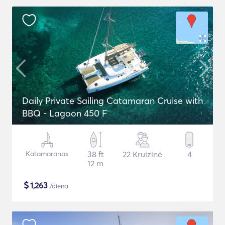
Daily Private Sailing Catamaran Cruise with
BBQ - Lagoon 450 F
Katamaranas
38 ft
22 Kruizinė
4
12 m
$
1,263
/diena