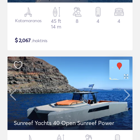
Katamaranas
45 ft
8
4
4
14 m
$
2,067
/naktinis
Sunreef Yachts 40 Open Sunreef Power