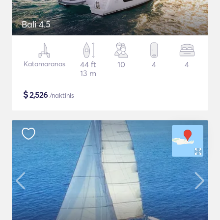
Bali 4.5
Katamaranas
44 ft
10
4
4
13 m
$
2,526
/naktinis