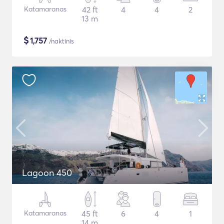
Katamaranas
42 ft
4
4
2
13 m
$
1,757
/naktinis
Lagoon 450
Katamaranas
45 ft
6
4
1
14 m