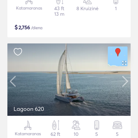
Katamaranas
43 ft
8 Kruizinė
1
13 m
$
2,756
/diena
Lagoon 620
Katamaranas
62 ft
10
5
5