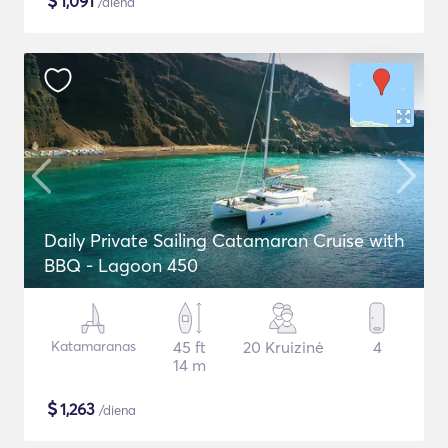
$
1,091
/diena
Daily Private Sailing Catamaran Cruise with
BBQ - Lagoon 450
Katamaranas
45 ft
20 Kruizinė
4
14 m
$
1,263
/diena