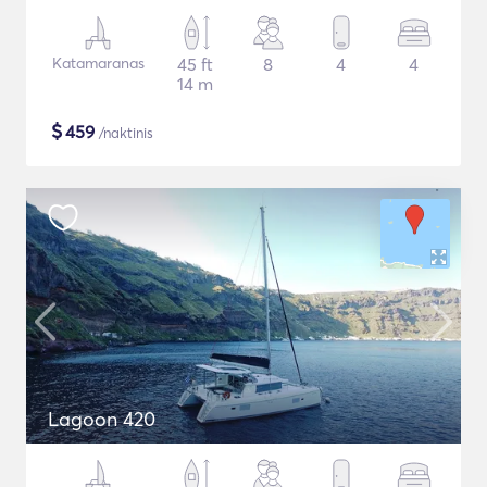
Katamaranas
45 ft
8
4
4
14 m
$
459
/naktinis
Lagoon 420