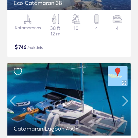
Eco Catamaran 38
Katamaranas
38 ft
10
4
4
12 m
$
746
/naktinis
Catamaran Lagoon 450F