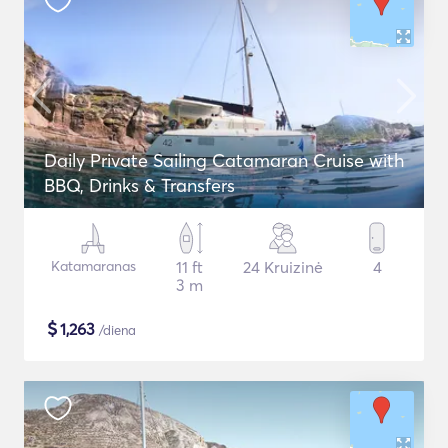
Daily Private Sailing Catamaran Cruise with
BBQ, Drinks & Transfers
Katamaranas
11 ft
24 Kruizinė
4
3 m
$
1,263
/diena