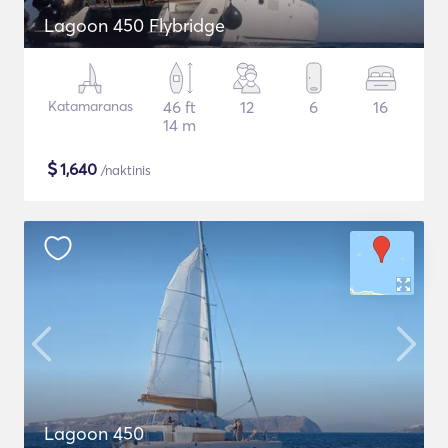
Lagoon 450 Flybridge
Katamaranas
46 ft
12
6
16
14 m
$
1,640
/naktinis
Lagoon 450