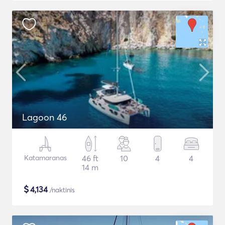
Lagoon 46
Katamaranas
46 ft
10
4
4
14 m
$
4,134
/naktinis