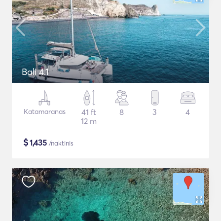
Bali 4.1
Katamaranas
41 ft
8
3
4
12 m
$
1,435
/naktinis