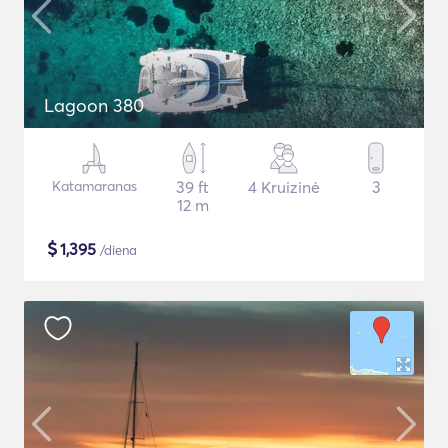
Lagoon 380
Katamaranas
39 ft
4 Kruizinė
3
12 m
$
1,395
/diena