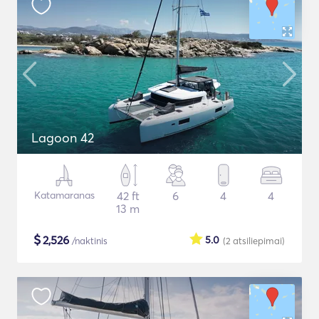
Lagoon 42
Katamaranas
42 ft
6
4
4
13 m
$
2,526
5.0
/naktinis
(2
atsiliepimai
)