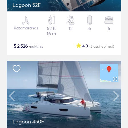
Lagoon 52F
Katamaranas
52 ft
12
6
6
16 m
$
2,526
4.0
/naktinis
(2
atsiliepimai
)
Lagoon 450F