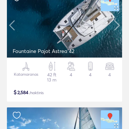
Fountaine Pajot Astrea 42
Katamaranas
42 ft
4
4
4
13 m
$
2,584
/naktinis