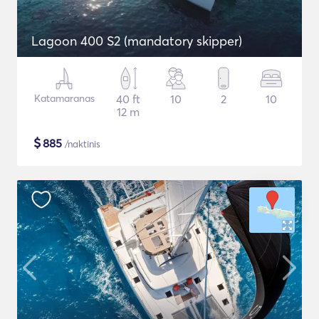
Lagoon 400 S2 (mandatory skipper)
Katamaranas
40 ft
10
2
10
12 m
$
885
/naktinis