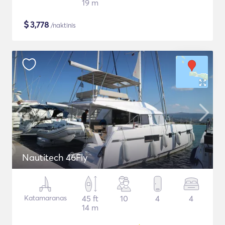
19 m
$
3,778
/naktinis
Nautitech 46Fly
Katamaranas
45 ft
10
4
4
14 m