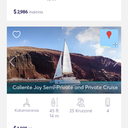
$
2,986
/naktinis
Caliente Joy Semi-Private and Private Cruise
Katamaranas
45 ft
25 Kruizinė
4
14 m