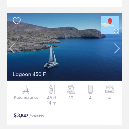
Lagoon 450 F
Katamaranas
46 ft
10
4
4
14 m
$
3,847
/naktinis