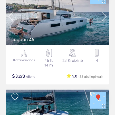
Lagoon 46
Katamaranas
46 ft
23 Kruizinė
4
14 m
$
3,273
5.0
/diena
(38
atsiliepimai
)