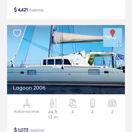
$
4,421
/naktinis
Lagoon 2006
Katamaranas
44 ft
4
4
2
13 m
$
1,073
/naktinis