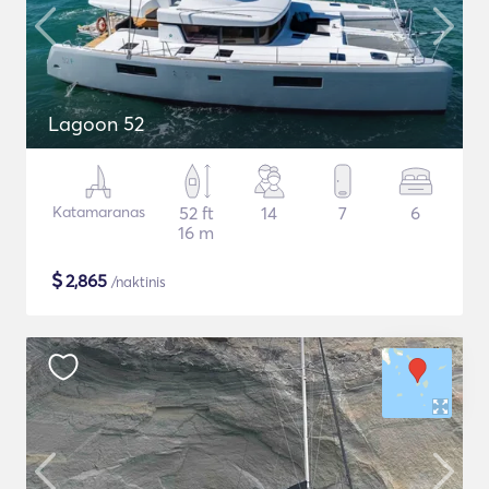
Lagoon 52
Katamaranas
52 ft
14
7
6
16 m
$
2,865
/naktinis