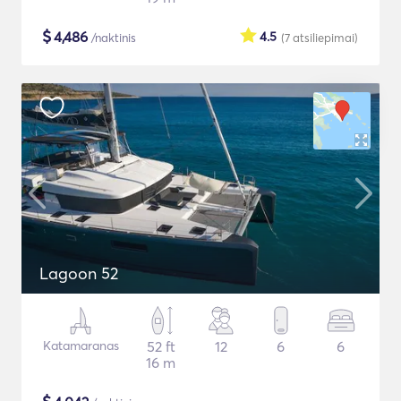
$
4,486
4.5
/naktinis
(7
atsiliepimai
)
Lagoon 52
Katamaranas
52 ft
12
6
6
16 m