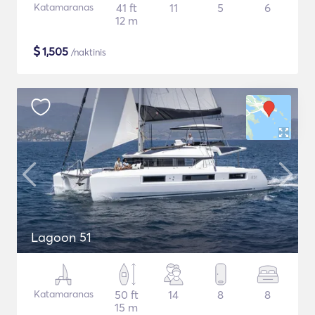
Katamaranas
41 ft
11
5
6
12 m
$
1,505
/naktinis
Lagoon 51
Katamaranas
50 ft
14
8
8
15 m