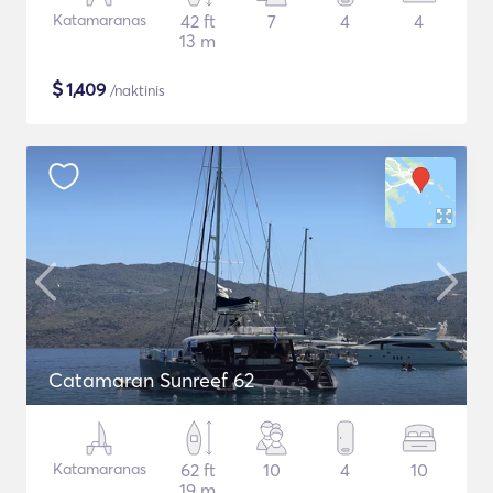
Katamaranas
42 ft
7
4
4
13 m
$
1,409
/naktinis
Catamaran Sunreef 62
Katamaranas
62 ft
10
4
10
19 m