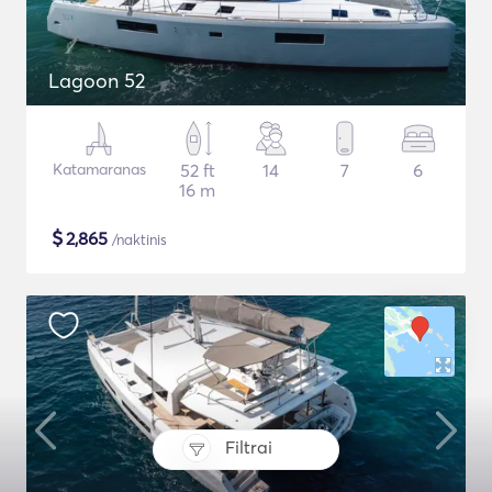
Lagoon 52
Katamaranas
52 ft
14
7
6
16 m
$
2,865
/naktinis
Filtrai