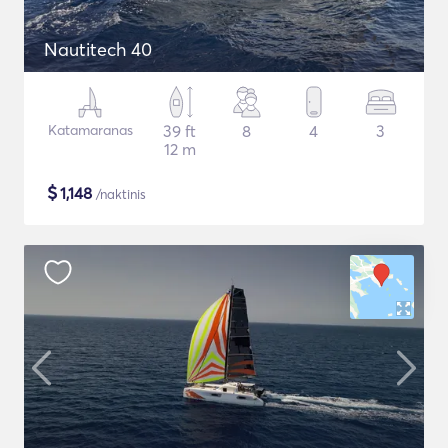
Nautitech 40
Katamaranas
39 ft
8
4
3
12 m
$
1,148
/naktinis