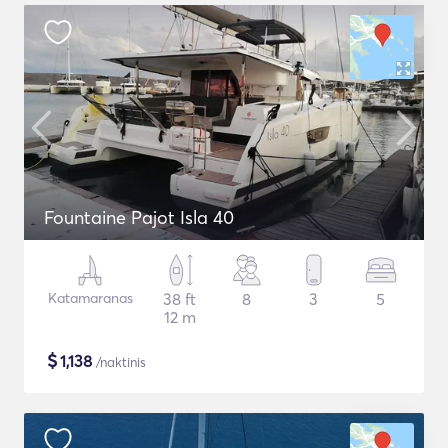
Fountaine Pajot Isla 40
Katamaranas
38 ft
8
3
5
12 m
$
1,138
/naktinis