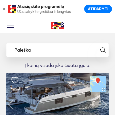
Atsisiųskite programėlę
×
ATIDARYTI
Užsisakykite greičiau ir lengviau
Paieška
Į kainą visada įskaičiuota įgula.