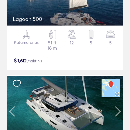
Lagoon 500
Katamaranas
51 ft
12
5
5
16 m
$
1,612
/naktinis