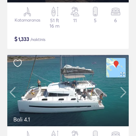
Katamaranas
51 ft
11
5
6
16 m
$
1,333
/naktinis
Bali 4.1