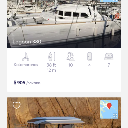
Lagoon 380
Katamaranas
38 ft
10
4
7
12 m
$
905
/naktinis