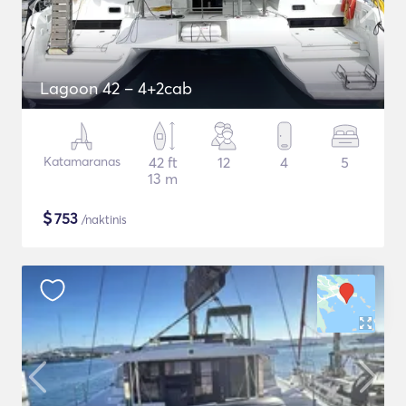
Lagoon 42 – 4+2cab
Katamaranas
42 ft
12
4
5
13 m
$
753
/naktinis