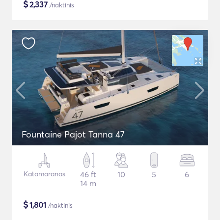
$
2,337
/naktinis
Fountaine Pajot Tanna 47
Katamaranas
46 ft
10
5
6
14 m
$
1,801
/naktinis