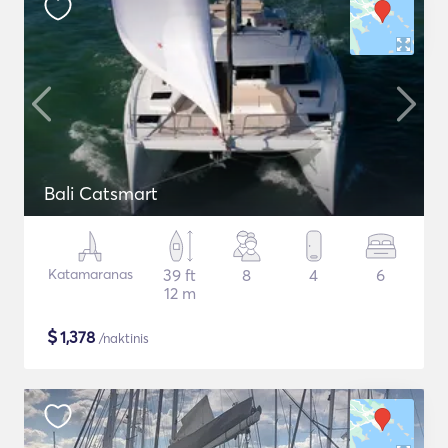
Bali Catsmart
Katamaranas
39 ft
8
4
6
12 m
$
1,378
/naktinis