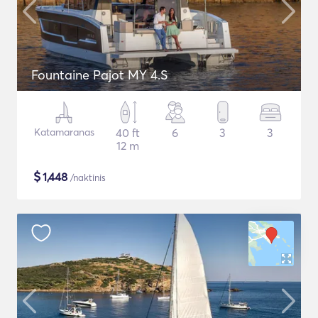
Fountaine Pajot MY 4.S
Katamaranas
40 ft
6
3
3
12 m
$
1,448
/naktinis