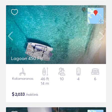
Lagoon 450 Fly
Katamaranas
46 ft
10
4
6
14 m
$
2,033
/naktinis