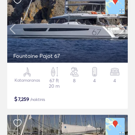
Fountaine Pajot 67
Katamaranas
67 ft
8
4
4
20 m
$
7,259
/naktinis