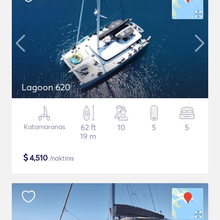
Lagoon 620
Katamaranas
62 ft
10
5
5
19 m
$
4,510
/naktinis