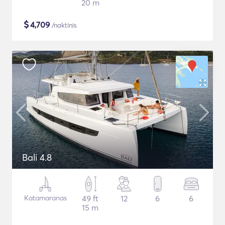
20 m
$
4,709
/naktinis
Bali 4.8
Katamaranas
49 ft
12
6
6
15 m