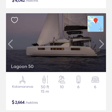
$
4,042
/naktinis
Lagoon 50
Katamaranas
50 ft
10
6
6
15 m
$
2,664
/naktinis