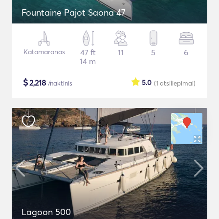
Fountaine Pajot Saona 47
Katamaranas
47 ft
11
5
6
14 m
$
2,218
5.0
/naktinis
(1
atsiliepimai
)
Lagoon 500