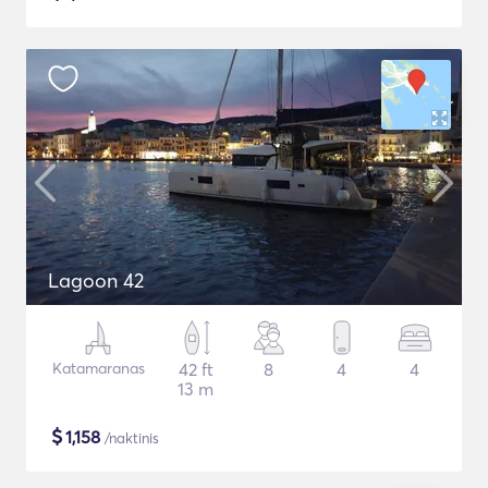
Lagoon 42
Katamaranas
42 ft
8
4
4
13 m
$
1,158
/naktinis