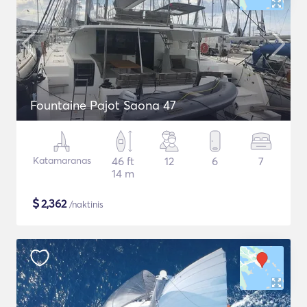
Fountaine Pajot Saona 47
Katamaranas
46 ft
12
6
7
14 m
$
2,362
/naktinis