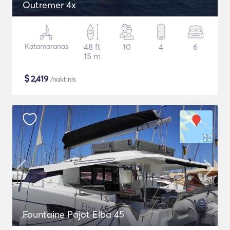
Outremer 4x
Katamaranas
48 ft
10
4
6
15 m
$
2,419
/naktinis
Fountaine Pajot Elba 45