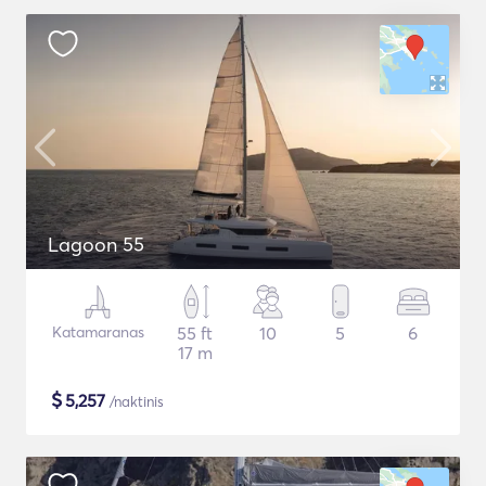
Lagoon 55
Katamaranas
55 ft
10
5
6
17 m
$
5,257
/naktinis