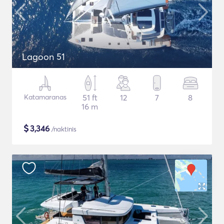
Lagoon 51
Katamaranas
51 ft
12
7
8
16 m
$
3,346
/naktinis