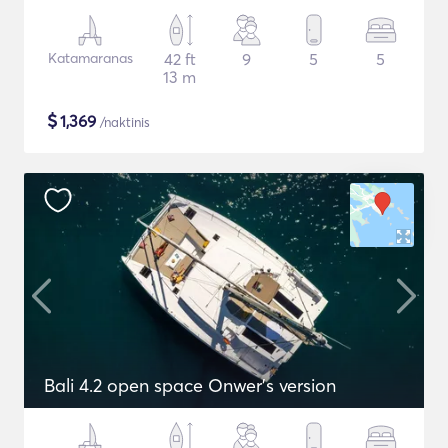
Katamaranas
42 ft
9
5
5
13 m
$
1,369
/naktinis
Bali 4.2 open space Onwer's version