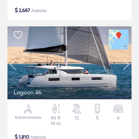
$
2,687
/naktinis
Lagoon 46
Katamaranas
46 ft
12
5
6
14 m
$
1,810
/naktinis