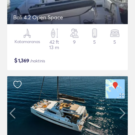
Bali 4.2 Open Space
Katamaranas
42 ft
9
5
5
13 m
$
1,369
/naktinis