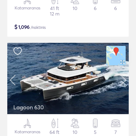
Katamaranas
41 ft
10
6
6
12 m
$
1,096
/naktinis
Lagoon 630
Katamaranas
64 ft
10
5
7