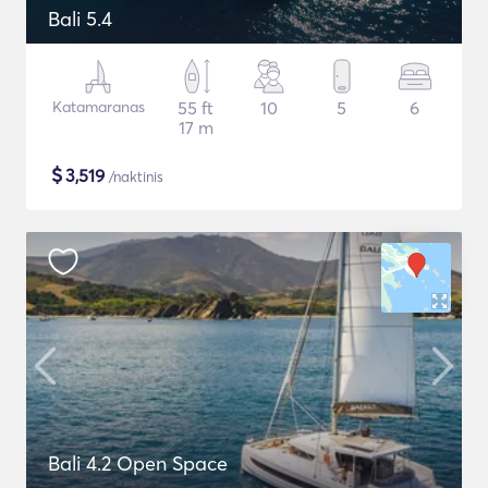
Bali 5.4
Katamaranas
55 ft
10
5
6
17 m
$
3,519
/naktinis
Bali 4.2 Open Space