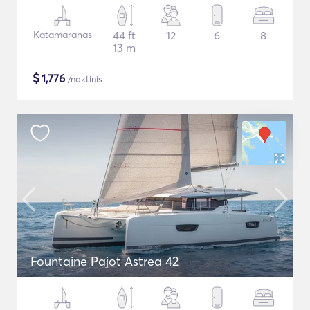
Katamaranas
44 ft
12
6
8
13 m
$
1,776
/naktinis
Fountaine Pajot Astrea 42