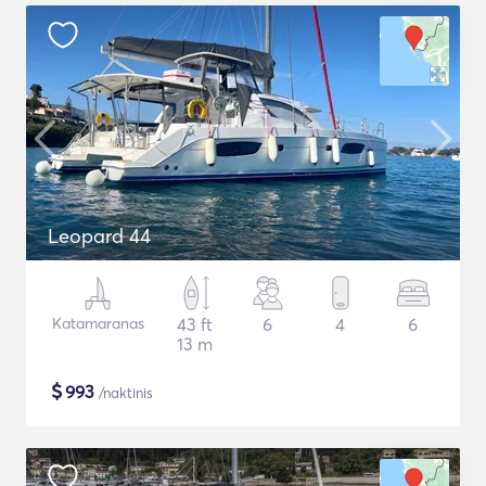
Leopard 44
Katamaranas
43 ft
6
4
6
13 m
$
993
/naktinis