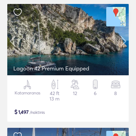
Lagoon 42 Premium Equipped
Katamaranas
42 ft
12
6
8
13 m
$
1,497
/naktinis