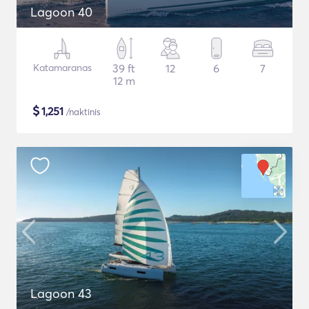
Lagoon 40
Katamaranas
39 ft
12
6
7
12 m
$
1,251
/naktinis
Lagoon 43