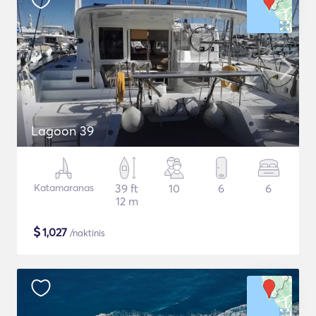
Lagoon 39
Katamaranas
39 ft
10
6
6
12 m
$
1,027
/naktinis