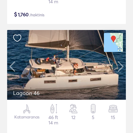
14 m
$
1,760
/naktinis
Lagoon 46
Katamaranas
46 ft
12
5
15
14 m