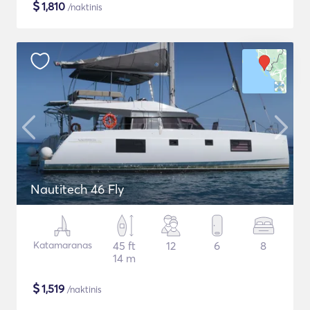
$
1,810
/naktinis
Nautitech 46 Fly
Katamaranas
45 ft
12
6
8
14 m
$
1,519
/naktinis