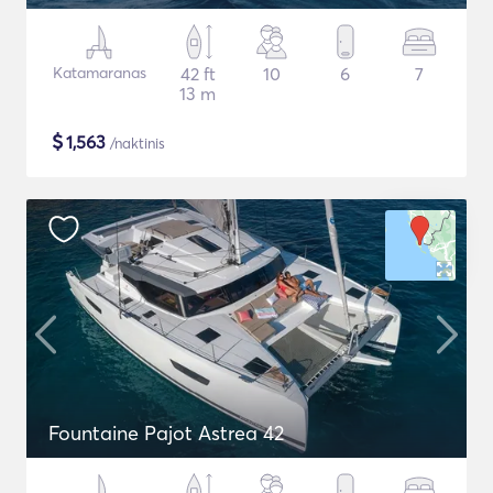
Katamaranas
42 ft
10
6
7
13 m
$
1,563
/naktinis
Fountaine Pajot Astrea 42