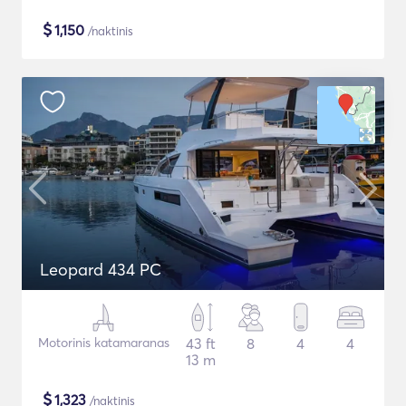
$
1,150
/naktinis
Leopard 434 PC
Motorinis katamaranas
43 ft
8
4
4
13 m
$
1,323
/naktinis