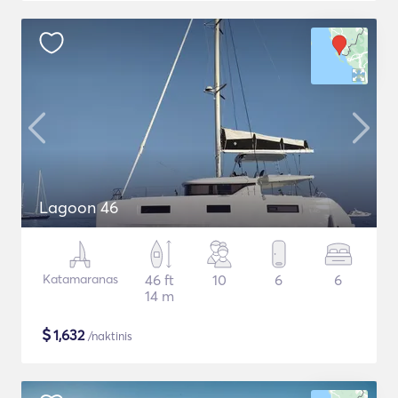
Lagoon 46
Katamaranas
46 ft
10
6
6
14 m
$
1,632
/naktinis