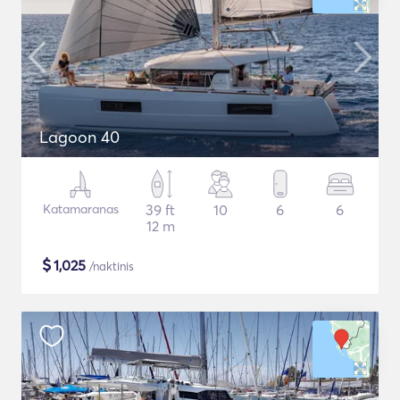
Lagoon 40
Katamaranas
39 ft
10
6
6
12 m
$
1,025
/naktinis