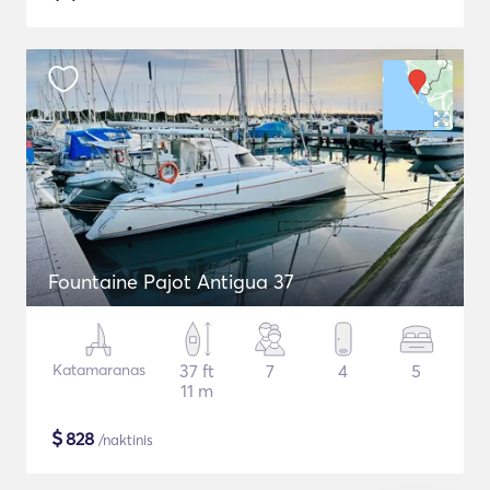
Fountaine Pajot Antigua 37
Katamaranas
37 ft
7
4
5
11 m
$
828
/naktinis