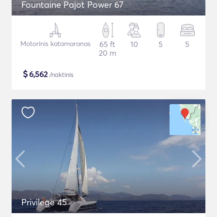
Fountaine Pajot Power 67
Motorinis katamaranas
65 ft
10
5
5
20 m
$
6,562
/naktinis
Privilege 45