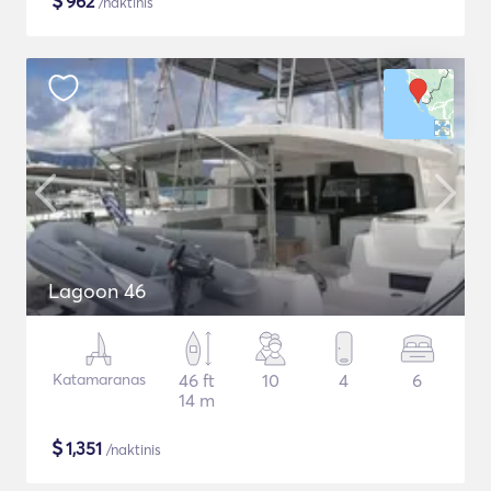
$
962
/naktinis
Lagoon 46
Katamaranas
46 ft
10
4
6
14 m
$
1,351
/naktinis