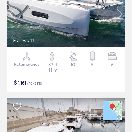
Excess 11
Katamaranas
37 ft
10
5
6
11 m
$
1,161
/naktinis