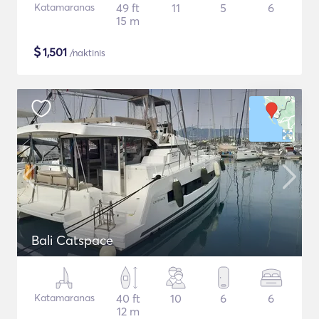
Katamaranas
49 ft
11
5
6
15 m
$
1,501
/naktinis
Bali Catspace
Katamaranas
40 ft
10
6
6
12 m