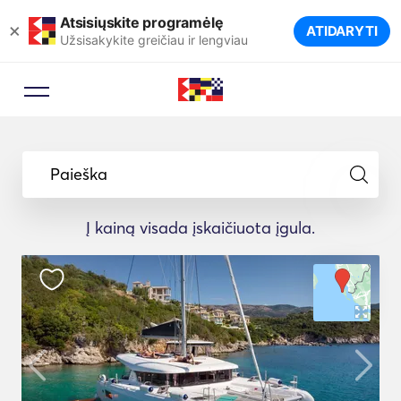
Atsisiųskite programėlę
×
ATIDARYTI
Užsisakykite greičiau ir lengviau
Paieška
Į kainą visada įskaičiuota įgula.