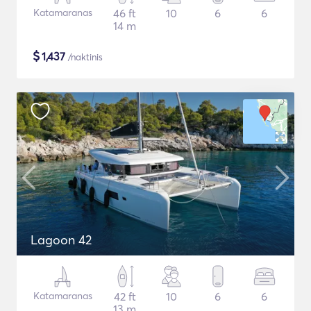
Katamaranas
46 ft
10
6
6
14 m
$
1,437
/naktinis
Lagoon 42
Katamaranas
42 ft
10
6
6
13 m