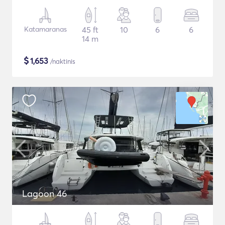
Katamaranas
45 ft
10
6
6
14 m
$
1,653
/naktinis
Lagoon 46