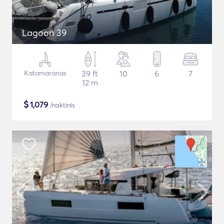
Lagoon 39
Katamaranas
39 ft
10
6
7
12 m
$
1,079
/naktinis