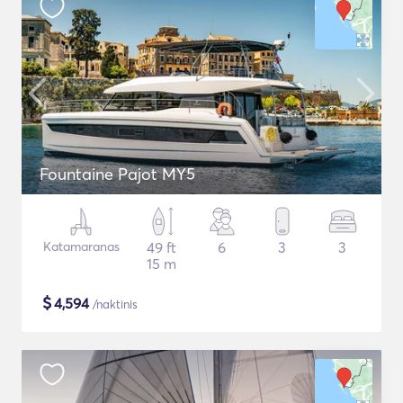
Fountaine Pajot MY5
Katamaranas
49 ft
6
3
3
15 m
$
4,594
/naktinis