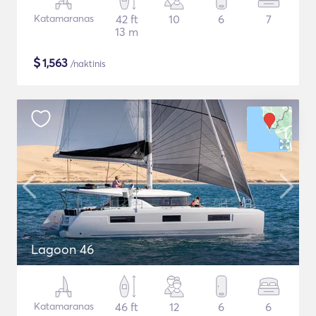
Katamaranas
42 ft
10
6
7
13 m
$
1,563
/naktinis
Lagoon 46
Katamaranas
46 ft
12
6
6