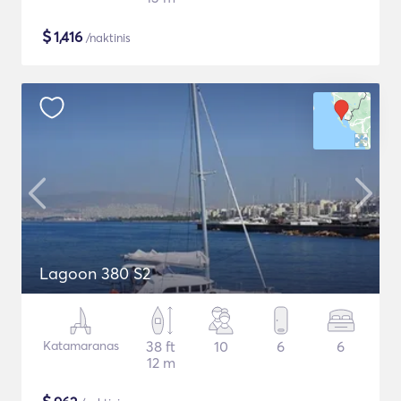
$
1,416
/naktinis
Lagoon 380 S2
Katamaranas
38 ft
10
6
6
12 m