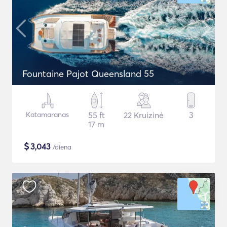
Fountaine Pajot Queensland 55
Katamaranas
55 ft
22 Kruizinė
3
17 m
$
3,043
/diena