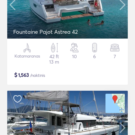
Fountaine Pajot Astrea 42
Katamaranas
42 ft
10
6
7
13 m
$
1,563
/naktinis