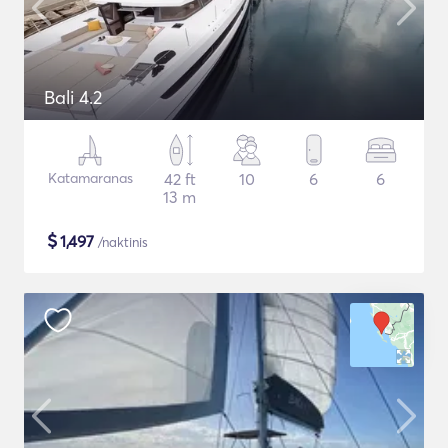
Bali 4.2
Katamaranas
42 ft
10
6
6
13 m
$
1,497
/naktinis