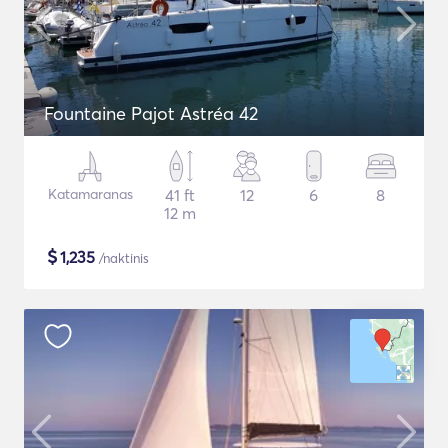
Fountaine Pajot Astréa 42
Katamaranas
41 ft
12
6
8
12 m
$
1,235
/naktinis