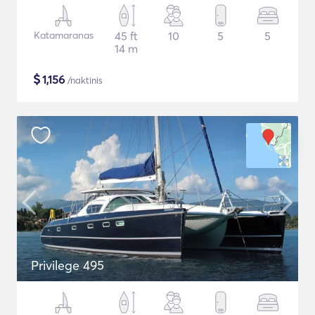
Katamaranas
45 ft
10
5
5
14 m
$
1,156
/naktinis
Privilege 495