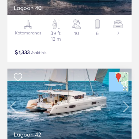
Lagoon 40
Katamaranas
39 ft
10
6
7
12 m
$
1,333
/naktinis
Lagoon 42