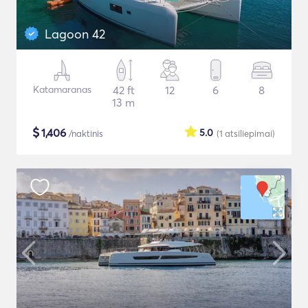
Lagoon 42
Katamaranas
42 ft
12
6
8
13 m
$
1,406
5.0
/naktinis
(1
atsiliepimai
)