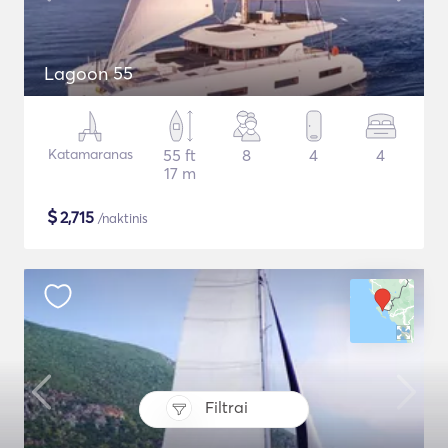
Lagoon 55
Katamaranas
55 ft
8
4
4
17 m
$
2,715
/naktinis
Filtrai