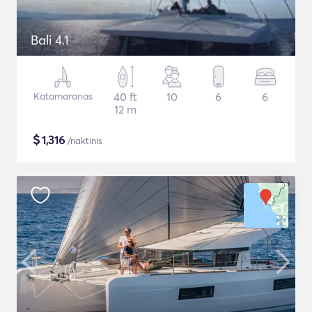
Bali 4.1
Katamaranas
40 ft
10
6
6
12 m
$
1,316
/naktinis