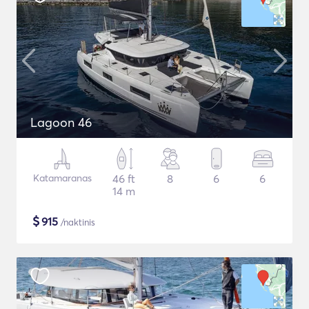
Lagoon 46
Katamaranas
46 ft
8
6
6
14 m
$
915
/naktinis