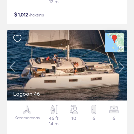
12 m
$
1,012
/naktinis
Lagoon 46
Katamaranas
46 ft
10
6
6
14 m