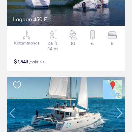
Lagoon 450 F
Katamaranas
46 ft
10
6
6
14 m
$
1,543
/naktinis