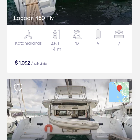
Lagoon 450 Fly
Katamaranas
46 ft
12
6
7
14 m
$
1,092
/naktinis