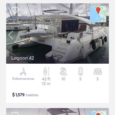
Lagoon 42
Katamaranas
42 ft
10
5
5
13 m
$
1,579
/naktinis