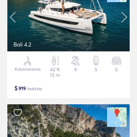
Bali 4.2
Katamaranas
42 ft
9
5
5
13 m
$
919
/naktinis