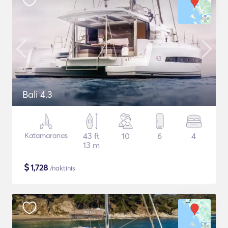
Bali 4.3
Katamaranas
43 ft
10
6
4
13 m
$
1,728
/naktinis