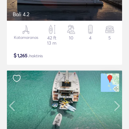
Bali 4.2
Katamaranas
42 ft
10
4
5
13 m
$
1,265
/naktinis