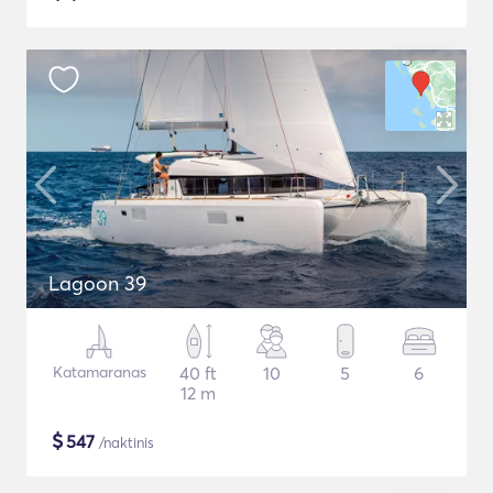
Lagoon 39
Katamaranas
40 ft
10
5
6
12 m
$
547
/naktinis