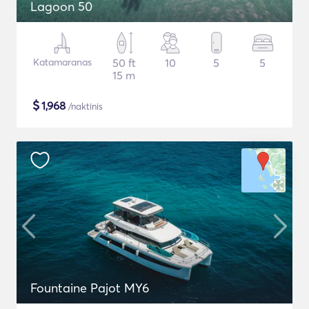
Lagoon 50
Katamaranas
50 ft
10
5
5
15 m
$
1,968
/naktinis
Fountaine Pajot MY6