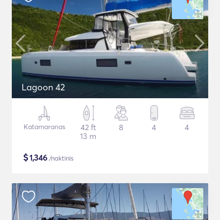
Lagoon 42
Katamaranas
42 ft
8
4
4
13 m
$
1,346
/naktinis