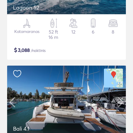
Lagoon 52
Katamaranas
52 ft
12
6
8
16 m
$
3,088
/naktinis
Bali 4.1