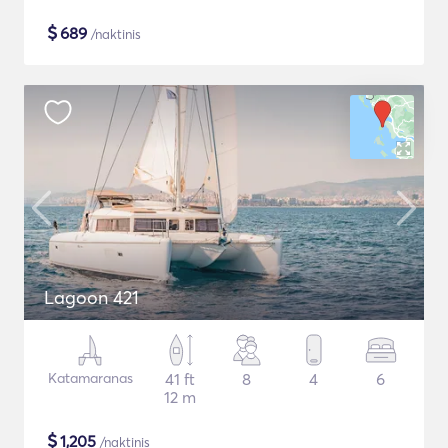
$
689
/naktinis
Lagoon 421
Katamaranas
41 ft
8
4
6
12 m
$
1,205
/naktinis