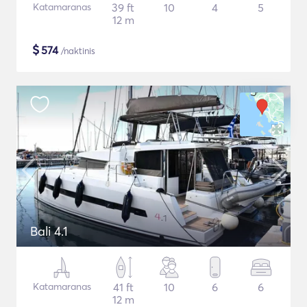
Katamaranas
39 ft
10
4
5
12 m
$
574
/naktinis
Bali 4.1
Katamaranas
41 ft
10
6
6
12 m