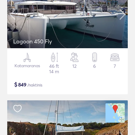
Lagoon 450 Fly
Katamaranas
46 ft
12
6
7
14 m
$
849
/naktinis