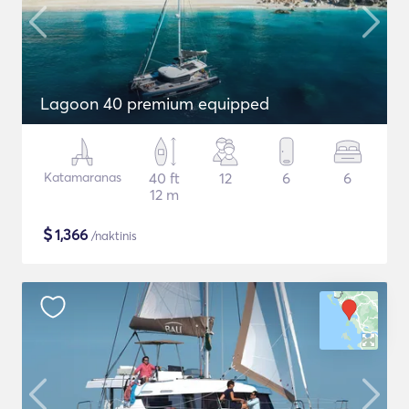
Lagoon 40 premium equipped
Katamaranas
40 ft
12
6
6
12 m
$
1,366
/naktinis