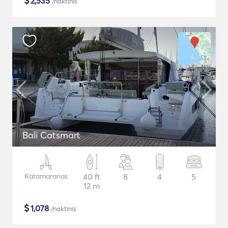
$
2,535
/naktinis
Bali Catsmart
Katamaranas
40 ft
8
4
5
12 m
$
1,078
/naktinis