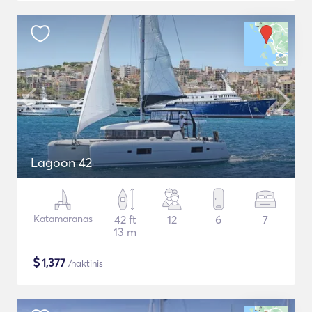
Lagoon 42
Katamaranas
42 ft
12
6
7
13 m
$
1,377
/naktinis