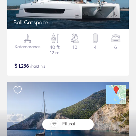
Bali Catspace
Katamaranas
40 ft
10
4
6
12 m
$
1,236
/naktinis
Filtrai