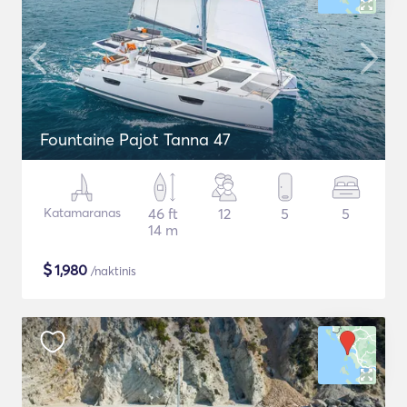
Fountaine Pajot Tanna 47
Katamaranas
46 ft
12
5
5
14 m
$
1,980
/naktinis