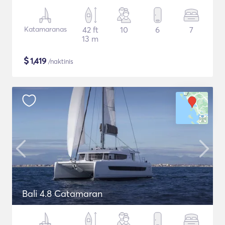
Katamaranas
42 ft
10
6
7
13 m
$
1,419
/naktinis
Bali 4.8 Catamaran