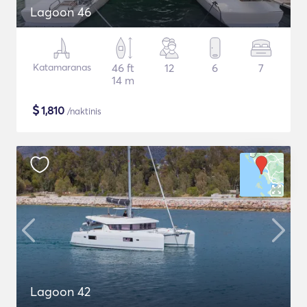
Lagoon 46
Katamaranas
46 ft
12
6
7
14 m
$
1,810
/naktinis
Lagoon 42