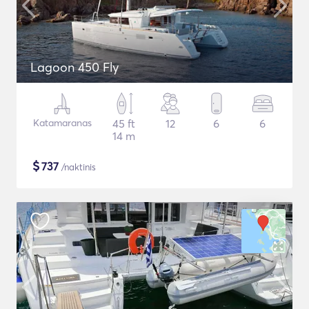
Lagoon 450 Fly
Katamaranas
45 ft
12
6
6
14 m
$
737
/naktinis