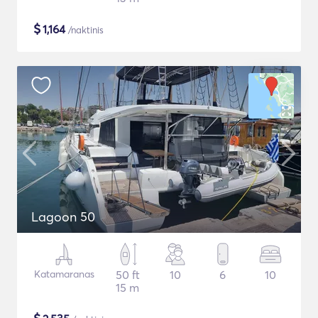
$
1,164
/naktinis
Lagoon 50
Katamaranas
50 ft
10
6
10
15 m