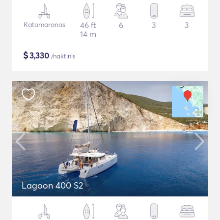
Katamaranas
46 ft
6
3
3
14 m
$
3,330
/naktinis
Lagoon 400 S2