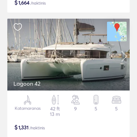
$
1,664
/naktinis
Lagoon 42
Katamaranas
42 ft
9
5
5
13 m
$
1,331
/naktinis