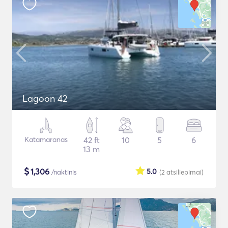
Lagoon 42
Katamaranas
42 ft
10
5
6
13 m
$
1,306
5.0
/naktinis
(2
atsiliepimai
)