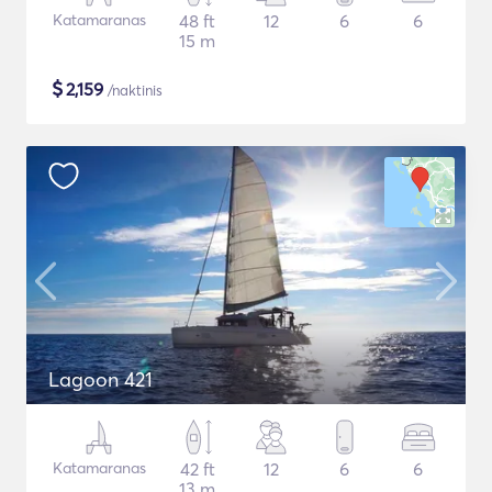
Katamaranas
48 ft
12
6
6
15 m
$
2,159
/naktinis
Lagoon 421
Katamaranas
42 ft
12
6
6
13 m