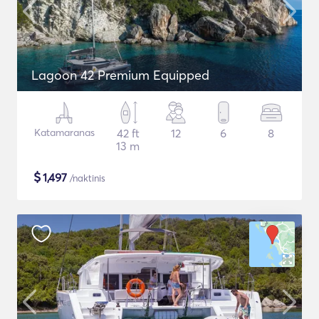
Lagoon 42 Premium Equipped
Katamaranas
42 ft
12
6
8
13 m
$
1,497
/naktinis