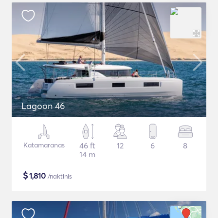
Lagoon 46
Katamaranas
46 ft
12
6
8
14 m
$
1,810
/naktinis