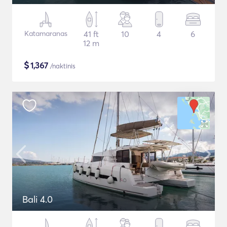
Katamaranas
41 ft
10
4
6
12 m
$
1,367
/naktinis
Bali 4.0