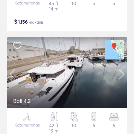
Katamaranas
45 ft
10
5
5
14 m
$
1,156
/naktinis
Bali 4.2
Katamaranas
42 ft
10
6
6
13 m