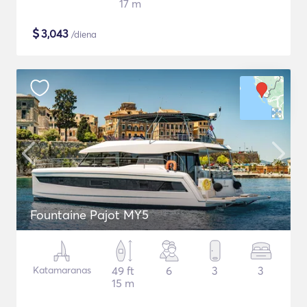
17 m
$
3,043
/diena
Fountaine Pajot MY5
Katamaranas
49 ft
6
3
3
15 m