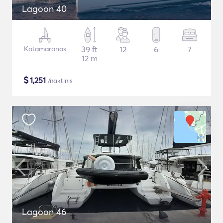
Lagoon 40
Katamaranas
39 ft
12
6
7
12 m
$
1,251
/naktinis
Lagoon 46