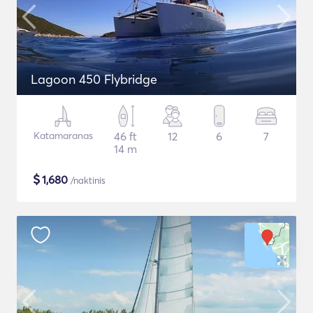
Lagoon 450 Flybridge
Katamaranas
46 ft
12
6
7
14 m
$
1,680
/naktinis