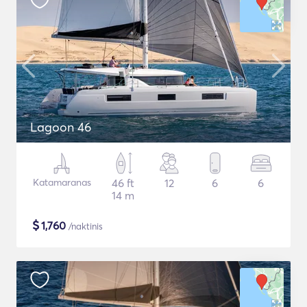
Lagoon 46
Katamaranas
46 ft
12
6
6
14 m
$
1,760
/naktinis