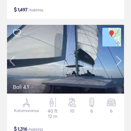
$
1,497
/naktinis
Bali 4.1
Katamaranas
40 ft
10
6
6
12 m
$
1,316
/naktinis