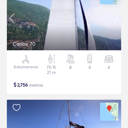
Caribe 70
Katamaranas
70 ft
8
4
4
21 m
$
2,756
/naktinis