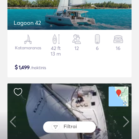
Lagoon 42
Katamaranas
42 ft
12
6
16
13 m
$
1,499
/naktinis
Filtrai