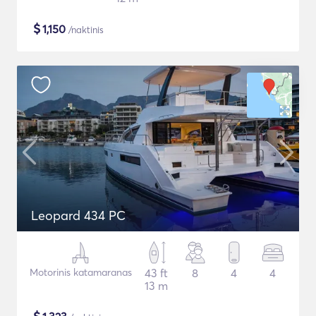
$
1,150
/naktinis
Leopard 434 PC
Motorinis katamaranas
43 ft
8
4
4
13 m