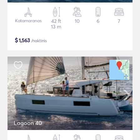
Katamaranas
42 ft
10
6
7
13 m
$
1,563
/naktinis
Lagoon 40