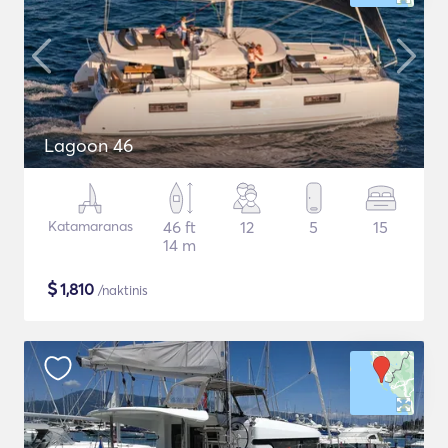
Lagoon 46
Katamaranas
46 ft
12
5
15
14 m
$
1,810
/naktinis