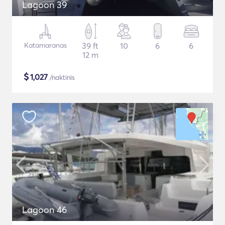
Lagoon 39
Katamaranas
39 ft
10
6
6
12 m
$
1,027
/naktinis
Lagoon 46