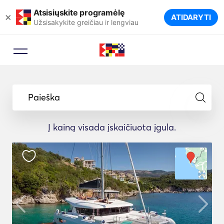
Atsisiųskite programėlę
×
ATIDARYTI
Užsisakykite greičiau ir lengviau
Paieška
Į kainą visada įskaičiuota įgula.