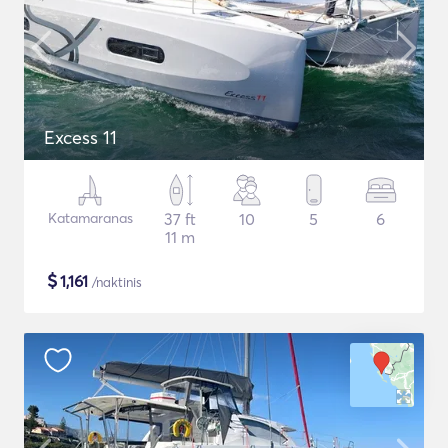
Excess 11
Katamaranas
37 ft
10
5
6
11 m
$
1,161
/naktinis