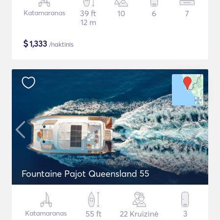
Katamaranas
39 ft
10
6
7
12 m
$
1,333
/naktinis
Fountaine Pajot Queensland 55
Katamaranas
55 ft
22 Kruizinė
3