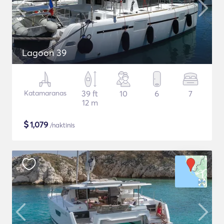
Lagoon 39
Katamaranas
39 ft
10
6
7
12 m
$
1,079
/naktinis