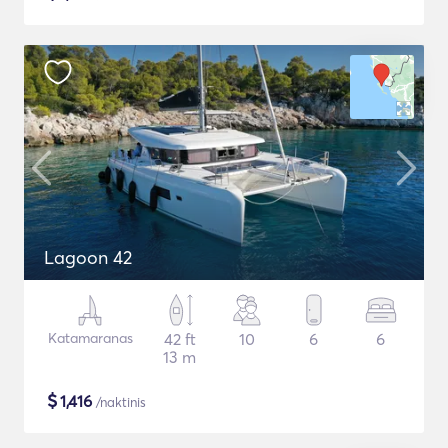
Lagoon 42
Katamaranas
42 ft
10
6
6
13 m
$
1,416
/naktinis