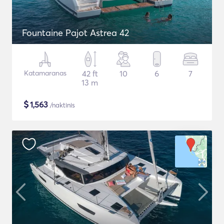
Fountaine Pajot Astrea 42
Katamaranas
42 ft
10
6
7
13 m
$
1,563
/naktinis