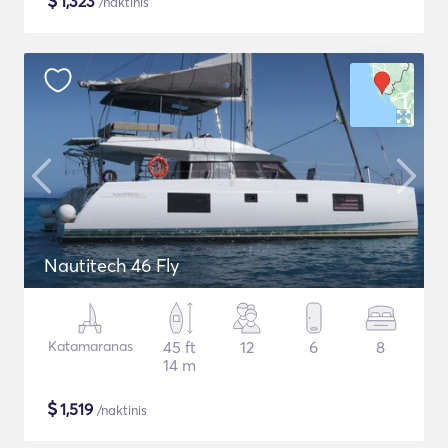
$
1,323
/naktinis
Nautitech 46 Fly
Katamaranas
45 ft
12
6
8
14 m
$
1,519
/naktinis