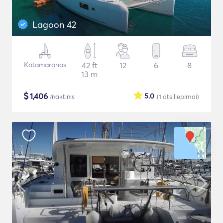
Lagoon 42
Katamaranas
42 ft
12
6
8
13 m
$
1,406
5.0
/naktinis
(1
atsiliepimai
)