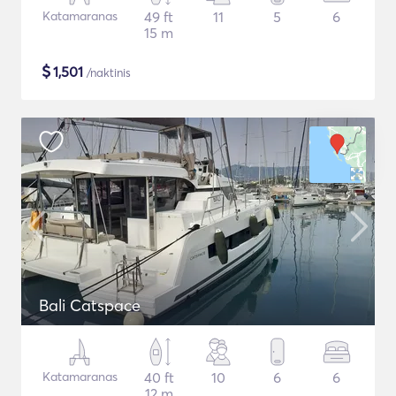
Katamaranas
49 ft
11
5
6
15 m
$
1,501
/naktinis
Bali Catspace
Katamaranas
40 ft
10
6
6
12 m