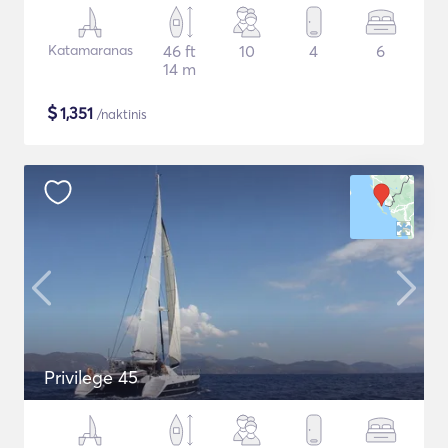
Katamaranas
46 ft
10
4
6
14 m
$
1,351
/naktinis
Privilege 45