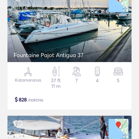
Fountaine Pajot Antigua 37
Katamaranas
37 ft
7
4
5
11 m
$
828
/naktinis