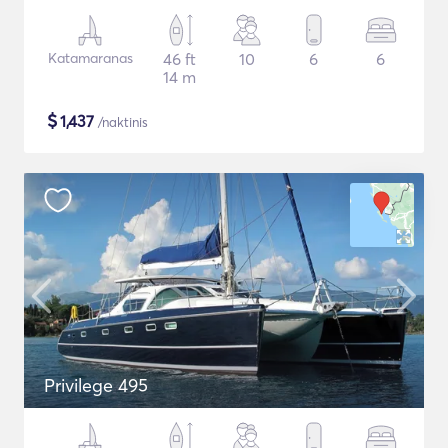
Katamaranas
46 ft
10
6
6
14 m
$
1,437
/naktinis
Privilege 495