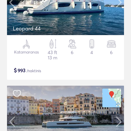
Leopard 44
Katamaranas
43 ft
6
4
6
13 m
$
993
/naktinis