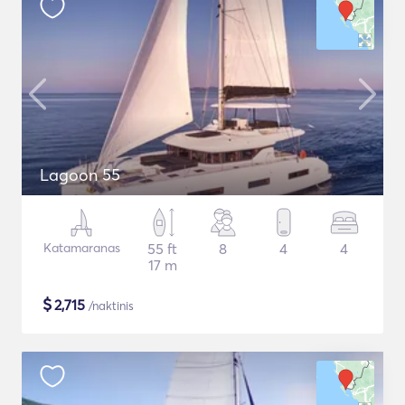
Lagoon 55
Katamaranas
55 ft
8
4
4
17 m
$
2,715
/naktinis