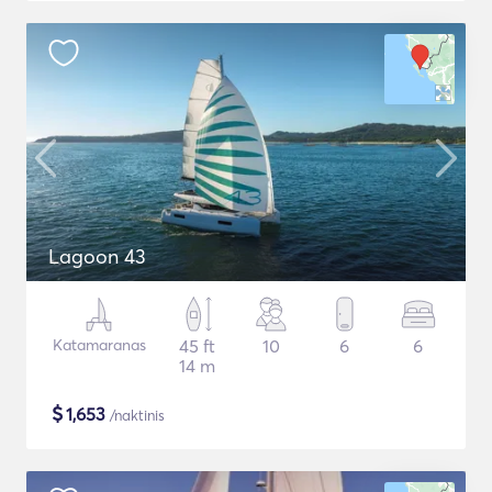
Lagoon 43
Katamaranas
45 ft
10
6
6
14 m
$
1,653
/naktinis