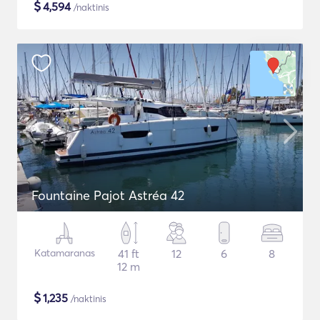
$
4,594
/naktinis
Fountaine Pajot Astréa 42
Katamaranas
41 ft
12
6
8
12 m
$
1,235
/naktinis