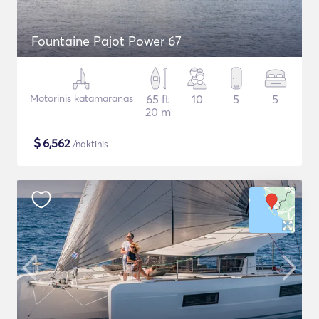
Fountaine Pajot Power 67
Motorinis katamaranas
65 ft
10
5
5
20 m
$
6,562
/naktinis