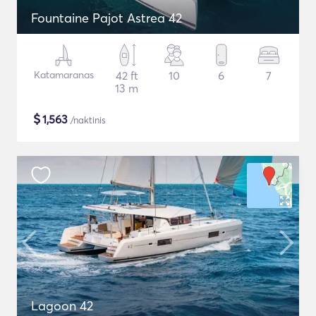
Fountaine Pajot Astrea 42
Katamaranas
42 ft
10
6
7
13 m
$
1,563
/naktinis
Lagoon 42