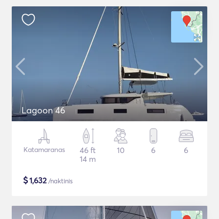
Lagoon 46
Katamaranas
46 ft
10
6
6
14 m
$
1,632
/naktinis