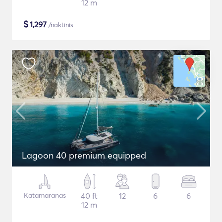
12 m
$
1,297
/naktinis
Lagoon 40 premium equipped
Katamaranas
40 ft
12
6
6
12 m