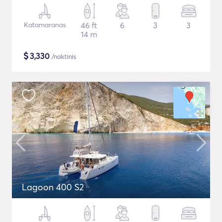
Katamaranas
46 ft
6
3
3
14 m
$
3,330
/naktinis
Lagoon 400 S2