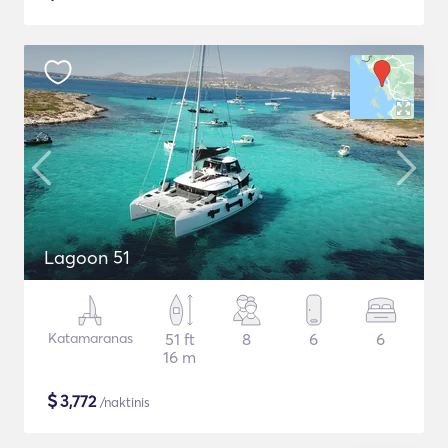
Lagoon 51
Katamaranas
51 ft
8
6
6
16 m
$
3,772
/naktinis