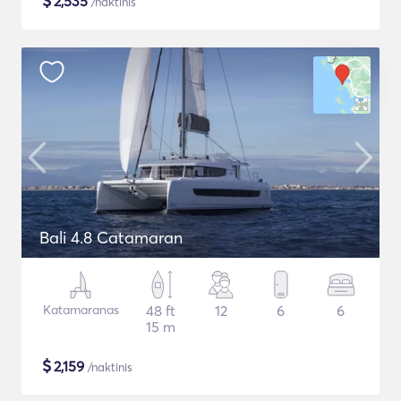
$
2,535
/naktinis
Bali 4.8 Catamaran
Katamaranas
48 ft
12
6
6
15 m
$
2,159
/naktinis