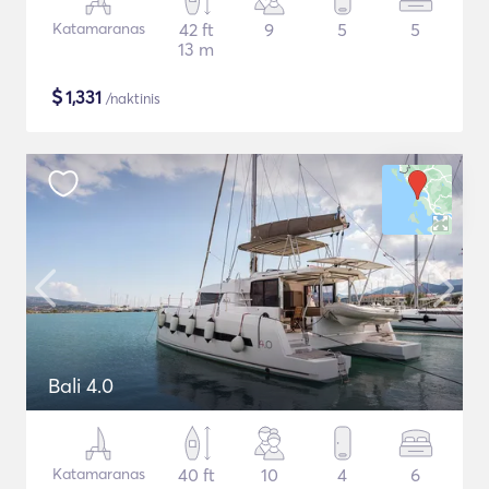
Katamaranas
42 ft
9
5
5
13 m
$
1,331
/naktinis
Bali 4.0
Katamaranas
40 ft
10
4
6