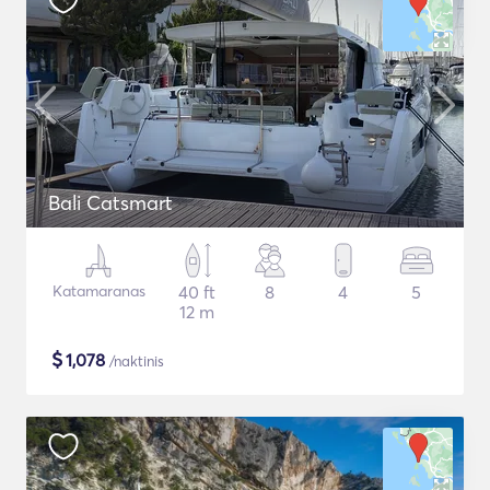
Bali Catsmart
Katamaranas
40 ft
8
4
5
12 m
$
1,078
/naktinis