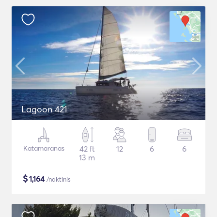
Lagoon 421
Katamaranas
42 ft
12
6
6
13 m
$
1,164
/naktinis