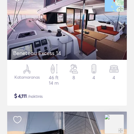
Beneteau Excess 14
Katamaranas
46 ft
8
4
4
14 m
$
4,111
/naktinis