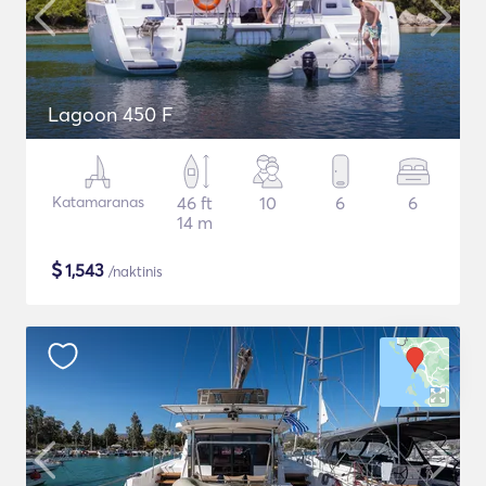
Lagoon 450 F
Katamaranas
46 ft
10
6
6
14 m
$
1,543
/naktinis