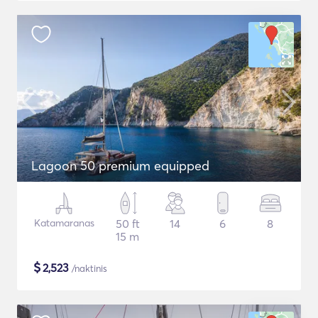
Lagoon 50 premium equipped
Katamaranas
50 ft
14
6
8
15 m
$
2,523
/naktinis