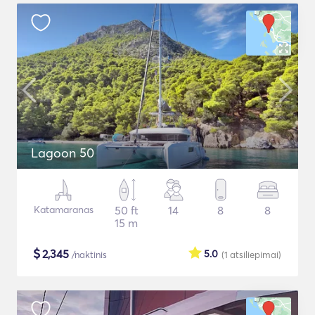
Lagoon 50
Katamaranas
50 ft
14
8
8
15 m
$
2,345
5.0
/naktinis
(1
atsiliepimai
)