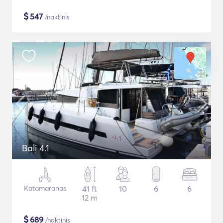
$
547
/naktinis
Bali 4.1
Katamaranas
41 ft
10
6
6
12 m
$
689
/naktinis