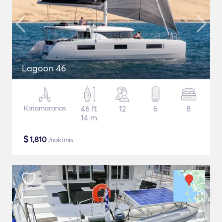
Lagoon 46
Katamaranas
46 ft
12
6
8
14 m
$
1,810
/naktinis