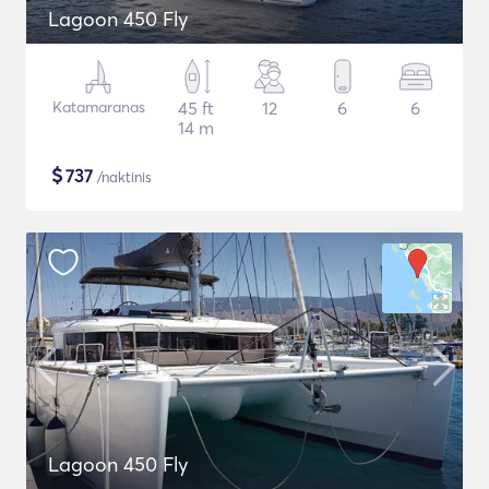
Lagoon 450 Fly
Katamaranas
45 ft
12
6
6
14 m
$
737
/naktinis
Lagoon 450 Fly