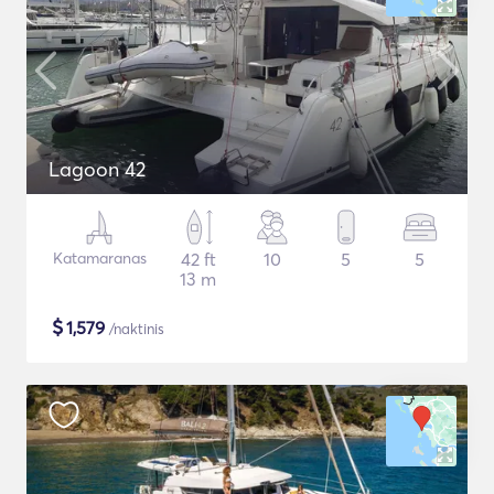
Lagoon 42
Katamaranas
42 ft
10
5
5
13 m
$
1,579
/naktinis