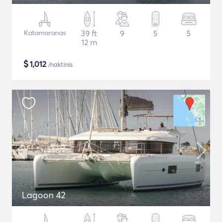
Katamaranas
39 ft
9
5
5
12 m
$
1,012
/naktinis
Lagoon 42