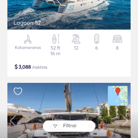
Lagoon 52
Katamaranas
52 ft
12
6
8
16 m
$
3,088
/naktinis
Filtrai