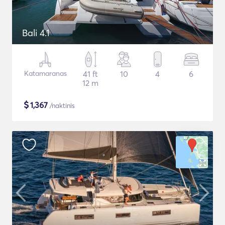
Bali 4.1
Katamaranas
41 ft
10
4
6
12 m
$
1,367
/naktinis