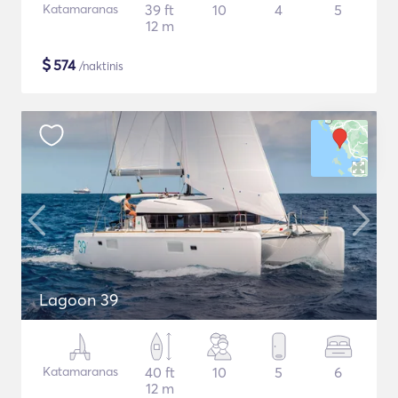
Katamaranas
39 ft
10
4
5
12 m
$
574
/naktinis
Lagoon 39
Katamaranas
40 ft
10
5
6
12 m