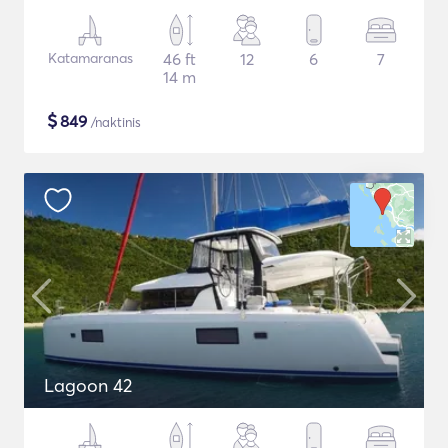
Katamaranas
46 ft
12
6
7
14 m
$
849
/naktinis
Lagoon 42