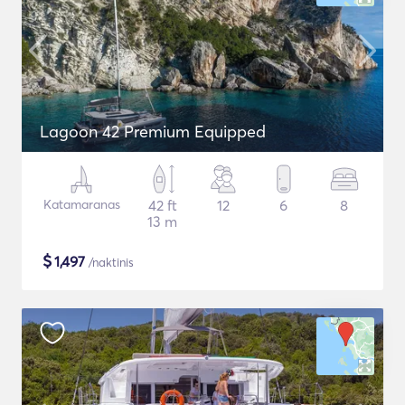
Lagoon 42 Premium Equipped
Katamaranas
42 ft
12
6
8
13 m
$
1,497
/naktinis