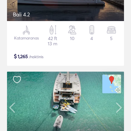
Bali 4.2
Katamaranas
42 ft
10
4
5
13 m
$
1,265
/naktinis