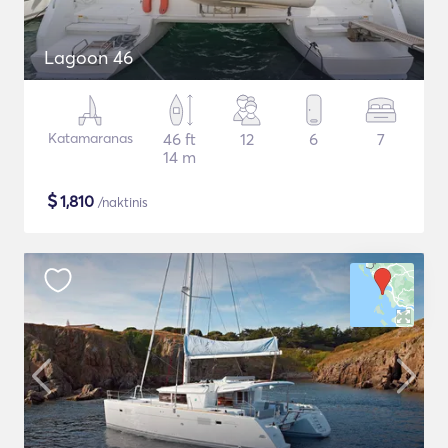
Lagoon 46
Katamaranas
46 ft
12
6
7
14 m
$
1,810
/naktinis