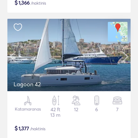
$
1,366
/naktinis
Lagoon 42
Katamaranas
42 ft
12
6
7
13 m
$
1,377
/naktinis