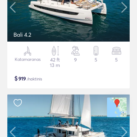
Bali 4.2
Katamaranas
42 ft
9
5
5
13 m
$
919
/naktinis