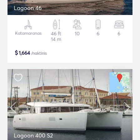
Lagoon 46
Katamaranas
46 ft
10
6
6
14 m
$
1,664
/naktinis
Lagoon 400 S2