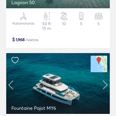
Lagoon 50
Katamaranas
50 ft
10
5
5
15 m
$
1,968
/naktinis
Fountaine Pajot MY6