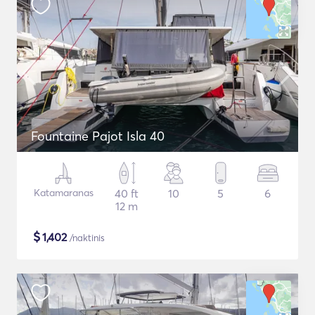
Fountaine Pajot Isla 40
Katamaranas
40 ft
10
5
6
12 m
$
1,402
/naktinis