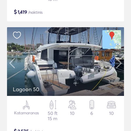
$
1,419
/naktinis
Lagoon 50
Katamaranas
50 ft
10
6
10
15 m