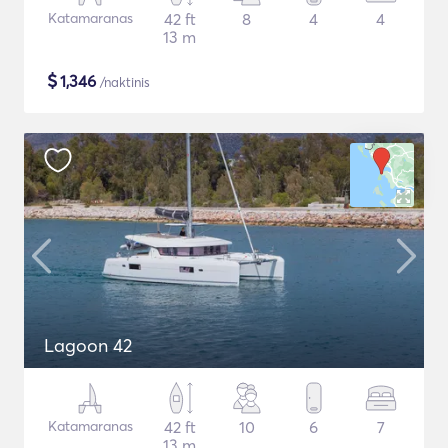
Katamaranas
42 ft
8
4
4
13 m
$
1,346
/naktinis
Lagoon 42
Katamaranas
42 ft
10
6
7
13 m