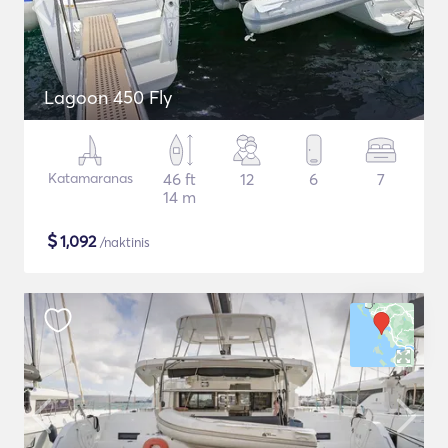
Lagoon 450 Fly
Katamaranas
46 ft
12
6
7
14 m
$
1,092
/naktinis