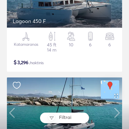
Lagoon 450 F
Katamaranas
45 ft
10
6
6
14 m
$
3,296
/naktinis
Filtrai