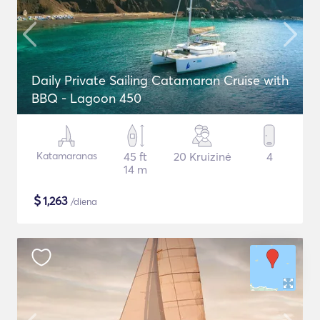
Daily Private Sailing Catamaran Cruise with
BBQ - Lagoon 450
Katamaranas
45 ft
20 Kruizinė
4
14 m
$
1,263
/diena