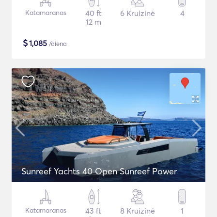
Katamaranas
40 ft
6 Kruizinė
4
12 m
$
1,085
/diena
Sunreef Yachts 40 Open Sunreef Power
Katamaranas
43 ft
8 Kruizinė
1