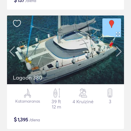
$
137
/diena
Lagoon 380
Katamaranas
39 ft
4 Kruizinė
3
12 m
$
1,395
/diena