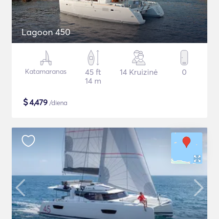
Lagoon 450
Katamaranas
45 ft
14 Kruizinė
0
14 m
$
4,479
/diena