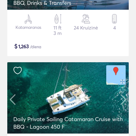
BBQ, Drinks & Transfers
Katamaranas
11 ft
24 Kruizinė
4
3 m
$
1,263
/diena
Daily Private Sailing Catamaran Cruise with
BBQ - Lagoon 450 F