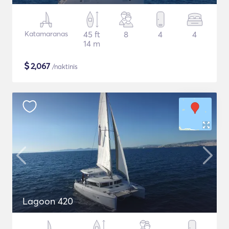
Katamaranas
45 ft
8
4
4
14 m
$
2,067
/naktinis
Lagoon 420