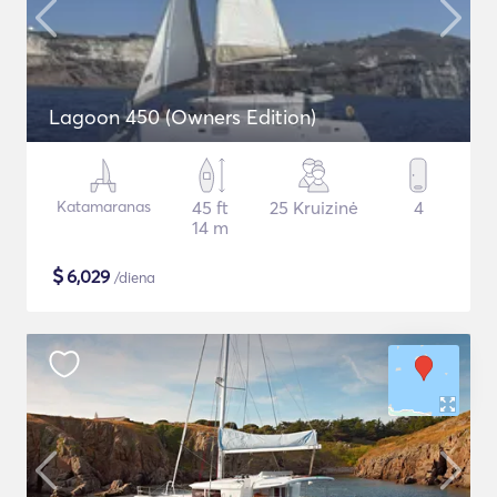
Lagoon 450 (Owners Edition)
Katamaranas
45 ft
25 Kruizinė
4
14 m
$
6,029
/diena