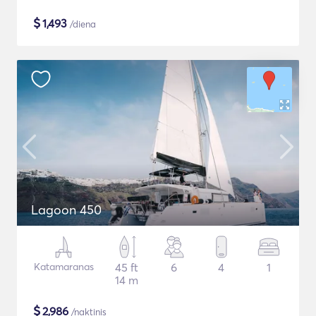
$
1,493
/diena
Lagoon 450
Katamaranas
45 ft
6
4
1
14 m
$
2,986
/naktinis