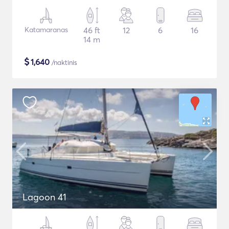
Katamaranas
46 ft
12
6
16
14 m
$
1,640
/naktinis
Lagoon 41