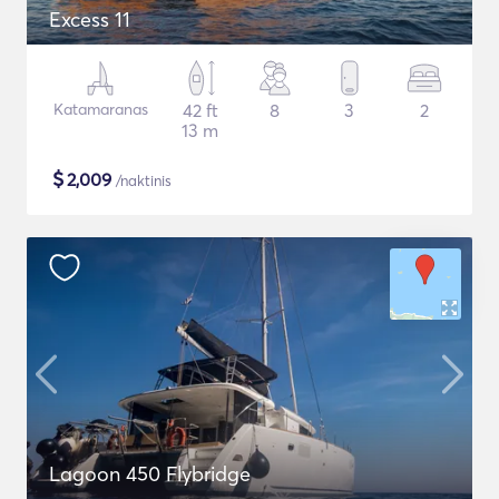
Excess 11
Katamaranas
42 ft
8
3
2
13 m
$
2,009
/naktinis
Lagoon 450 Flybridge