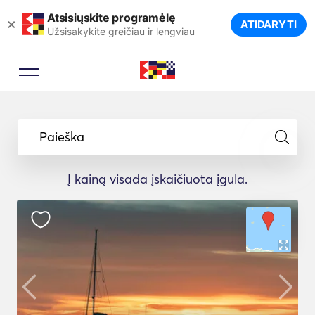
Atsisiųskite programėlę
×
ATIDARYTI
Užsisakykite greičiau ir lengviau
Paieška
Į kainą visada įskaičiuota įgula.