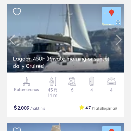
Lagoon 450F (Private morning or sunset
daily Cruises)
Katamaranas
45 ft
6
4
4
14 m
$
2,009
4.7
/naktinis
(1
atsiliepimai
)