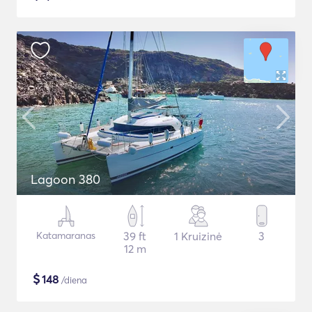
Lagoon 380
Katamaranas
39 ft
1 Kruizinė
3
12 m
$
148
/diena