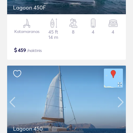
Lagoon 450F
Katamaranas
45 ft
8
4
4
14 m
$
459
/naktinis
Lagoon 450