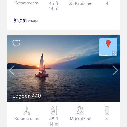
Katamaranas
45 ft
25 Kruizinė
4
14 m
$
1,091
/diena
Lagoon 440
Katamaranas
45 ft
18 Kruizinė
4
14 m