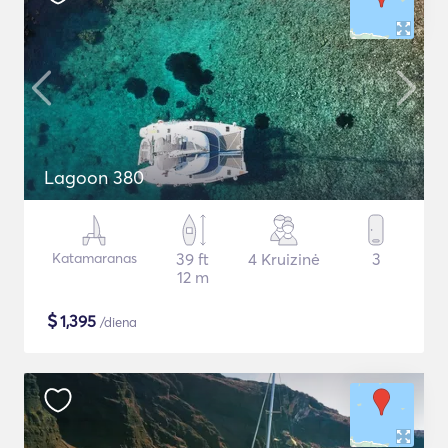
Lagoon 380
Katamaranas
39 ft
4 Kruizinė
3
12 m
$
1,395
/diena