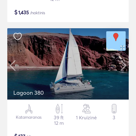
$
1,435
/naktinis
Lagoon 380
Katamaranas
39 ft
1 Kruizinė
3
12 m