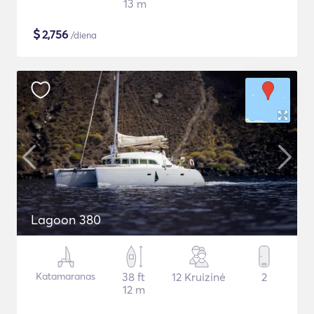
13 m
$
2,756
/diena
Lagoon 380
Katamaranas
38 ft
12 Kruizinė
2
12 m