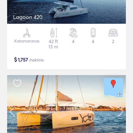
Lagoon 420
Katamaranas
42 ft
4
4
2
13 m
$
1,757
/naktinis