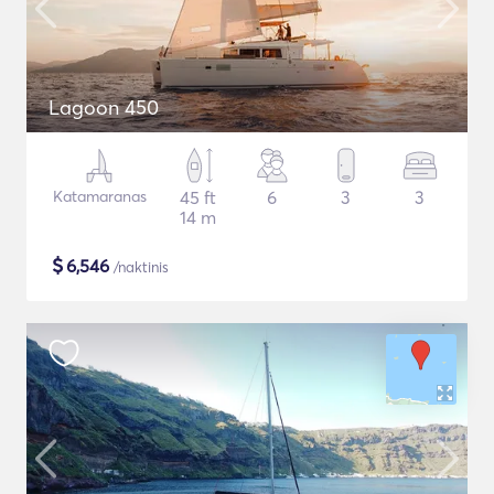
Lagoon 450
Katamaranas
45 ft
6
3
3
14 m
$
6,546
/naktinis