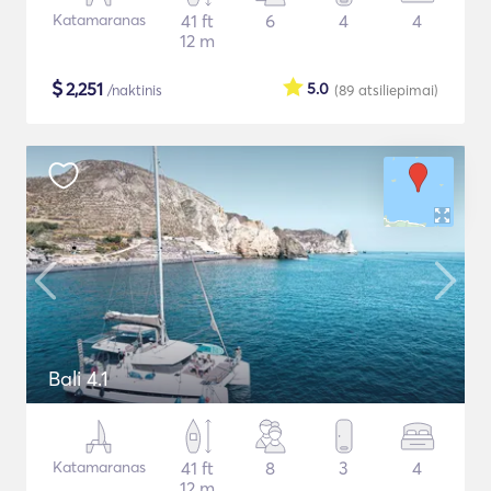
Katamaranas
41 ft
6
4
4
12 m
$
2,251
5.0
/naktinis
(89
atsiliepimai
)
Bali 4.1
Katamaranas
41 ft
8
3
4
12 m