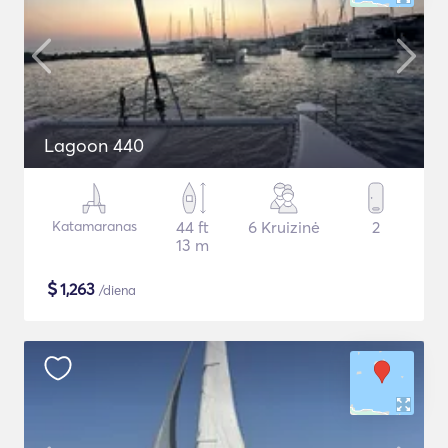
Lagoon 440
Katamaranas
44 ft
6 Kruizinė
2
13 m
$
1,263
/diena