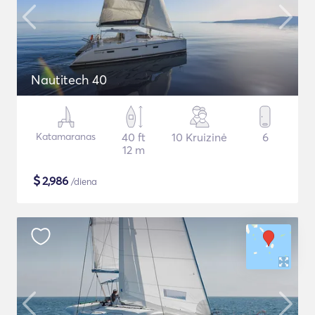
Nautitech 40
Katamaranas
40 ft
10 Kruizinė
6
12 m
$
2,986
/diena