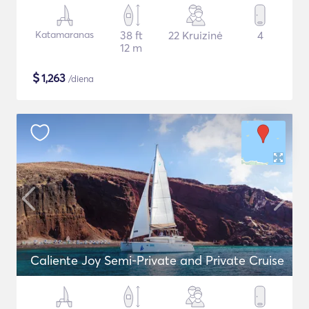
Katamaranas
38 ft
22 Kruizinė
4
12 m
$
1,263
/diena
Caliente Joy Semi-Private and Private Cruise