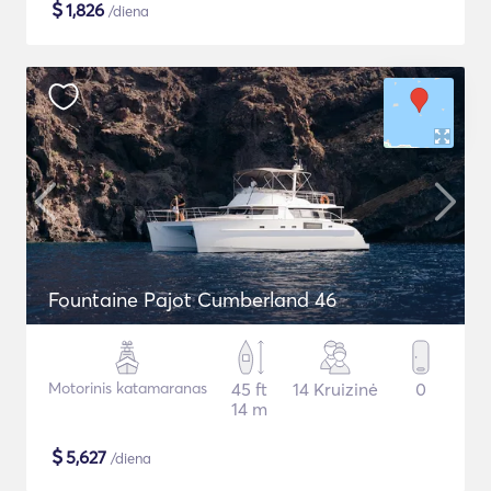
$
1,826
/diena
Fountaine Pajot Cumberland 46
Motorinis katamaranas
45 ft
14 Kruizinė
0
14 m
$
5,627
/diena