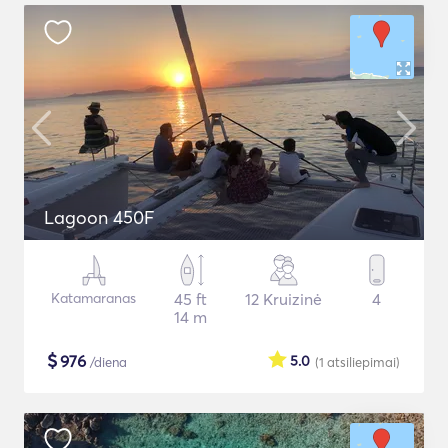
Lagoon 450F
Katamaranas
45 ft
12 Kruizinė
4
14 m
$
976
5.0
/diena
(1
atsiliepimai
)