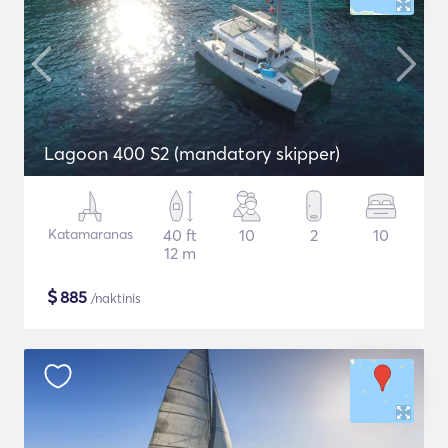
Lagoon 400 S2 (mandatory skipper)
Katamaranas
40 ft
10
2
10
12 m
$
885
/naktinis