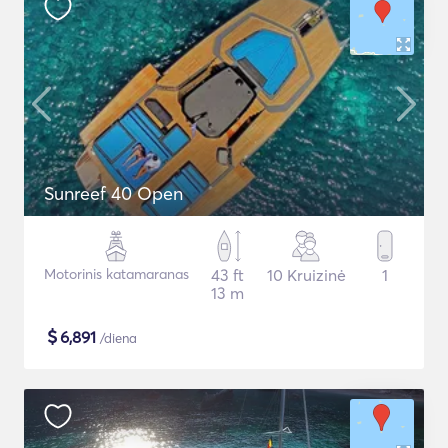
Sunreef 40 Open
Motorinis katamaranas
43 ft
10 Kruizinė
1
13 m
$
6,891
/diena