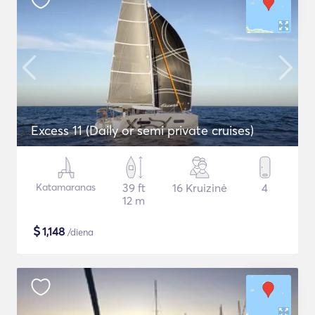
Excess 11 (Daily or semi private cruises)
Katamaranas
39 ft
16 Kruizinė
4
12 m
$
1,148
/diena