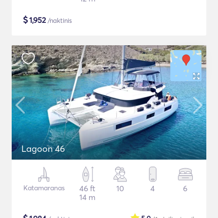
$
1,952
/naktinis
Lagoon 46
Katamaranas
46 ft
10
4
6
14 m