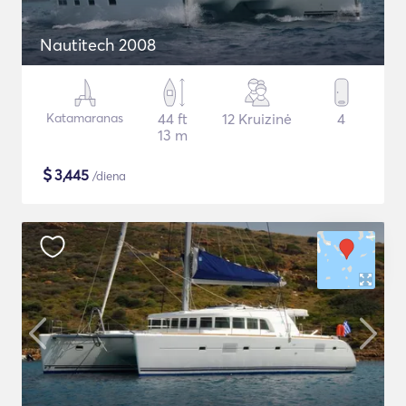
Nautitech 2008
Katamaranas
44 ft
12 Kruizinė
4
13 m
$
3,445
/diena