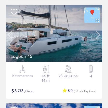
Lagoon 46
Katamaranas
46 ft
23 Kruizinė
4
14 m
$
3,273
5.0
/diena
(38
atsiliepimai
)