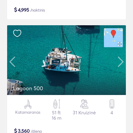
$
4,995
/naktinis
Lagoon 500
Katamaranas
51 ft
31 Kruizinė
4
16 m
$
3,560
/diena