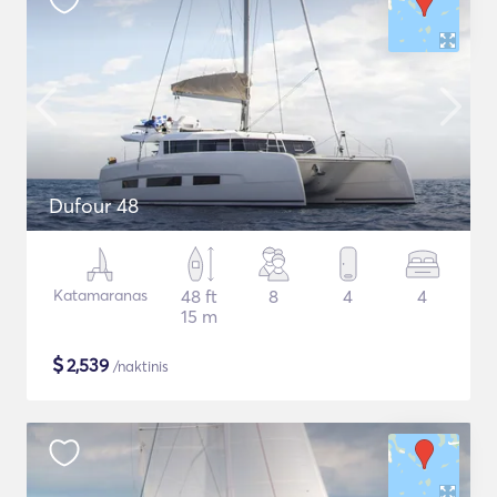
Dufour 48
Katamaranas
48 ft
8
4
4
15 m
$
2,539
/naktinis