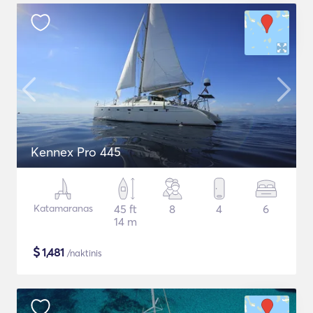
Kennex Pro 445
Katamaranas
45 ft
8
4
6
14 m
$
1,481
/naktinis