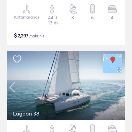
Katamaranas
44 ft
8
6
4
13 m
$
2,297
/naktinis
Lagoon 38