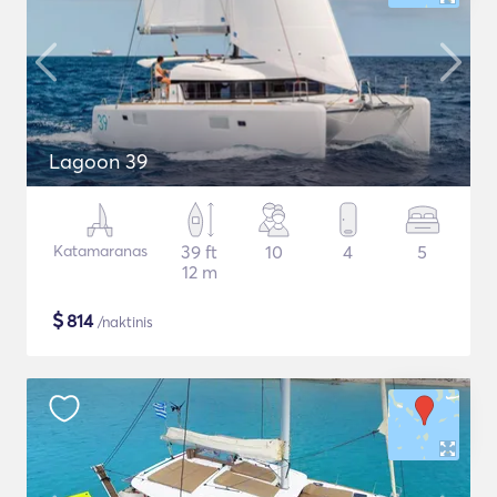
Lagoon 39
Katamaranas
39 ft
10
4
5
12 m
$
814
/naktinis