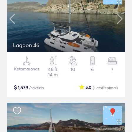
Lagoon 46
Katamaranas
46 ft
10
6
7
14 m
$
1,579
5.0
/naktinis
(1
atsiliepimai
)