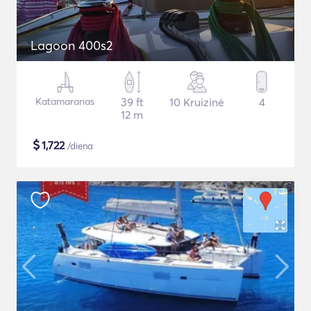
Lagoon 400s2
Katamaranas
39 ft
10 Kruizinė
4
12 m
$
1,722
/diena