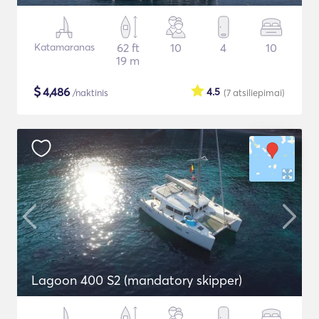
Katamaranas
62 ft
10
4
10
19 m
$
4,486
4.5
/naktinis
(7
atsiliepimai
)
Lagoon 400 S2 (mandatory skipper)