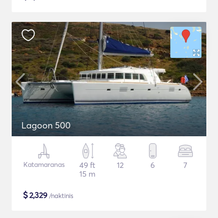
Lagoon 500
Katamaranas
49 ft
12
6
7
15 m
$
2,329
/naktinis