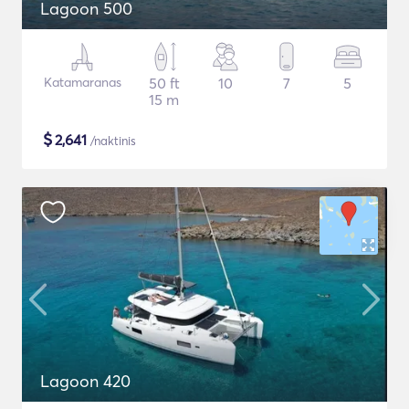
Lagoon 500
Katamaranas
50 ft
10
7
5
15 m
$
2,641
/naktinis
Lagoon 420