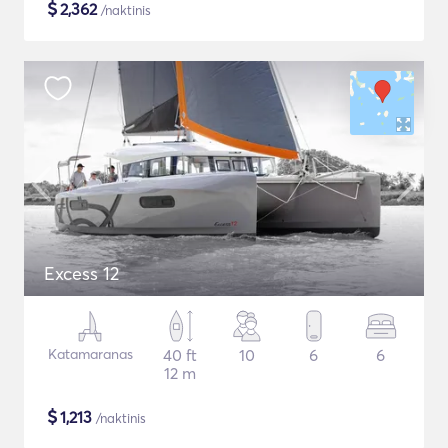
$
2,362
/naktinis
Excess 12
Katamaranas
40 ft
10
6
6
12 m
$
1,213
/naktinis