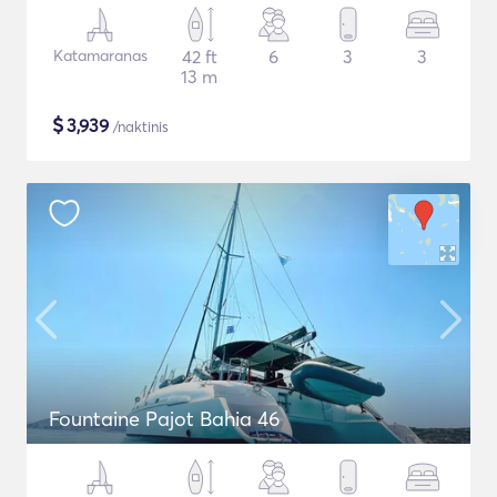
Katamaranas
42 ft
6
3
3
13 m
$
3,939
/naktinis
Fountaine Pajot Bahia 46