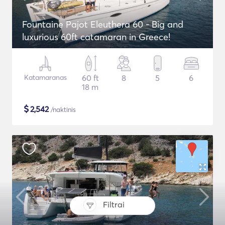
Fountaine Pajot Eleuthera 60 - Big and
luxurious 60ft catamaran in Greece!
Katamaranas
60 ft
8
5
6
18 m
$
2,542
/naktinis
Filtrai