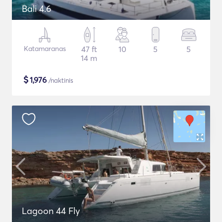
Bali 4.6
Katamaranas
47 ft
10
5
5
14 m
$
1,976
/naktinis
Lagoon 44 Fly