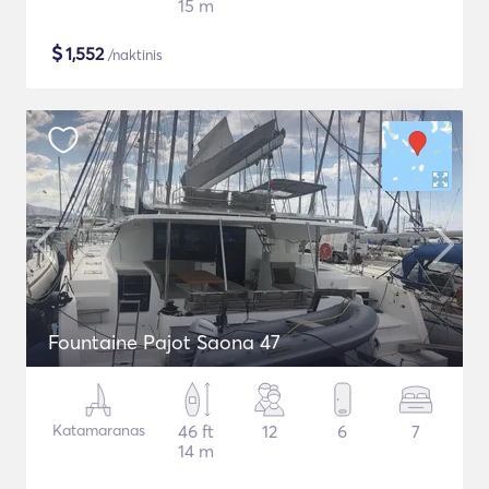
15 m
$
1,552
/naktinis
Fountaine Pajot Saona 47
Katamaranas
46 ft
12
6
7
14 m