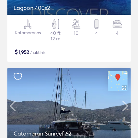
Lagoon 400s2
Katamaranas
40 ft
10
4
4
12 m
$
1,952
/naktinis
Catamaran Sunreef 62