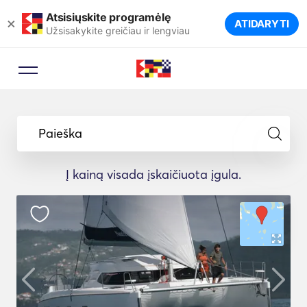
Atsisiųskite programėlę
×
ATIDARYTI
Užsisakykite greičiau ir lengviau
Paieška
Į kainą visada įskaičiuota įgula.