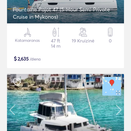
Fountaine Pajot 47 (5-Hour Semi-Private
Cruise in Mykonos)
Katamaranas
47 ft
19 Kruizinė
0
14 m
$
2,635
/diena