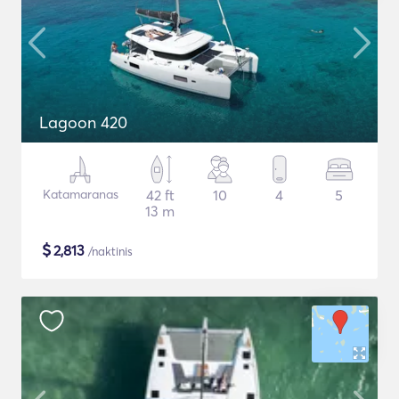
Lagoon 420
Katamaranas
42 ft
10
4
5
13 m
$
2,813
/naktinis