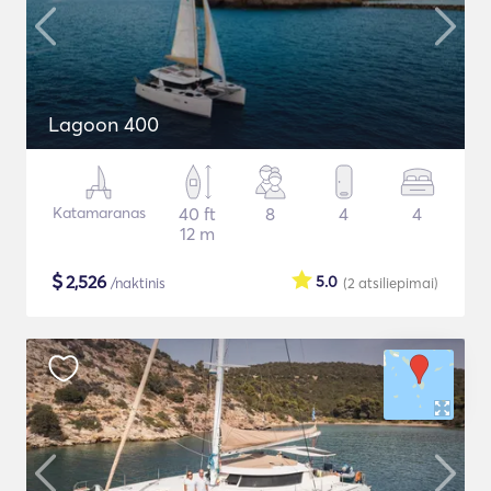
Lagoon 400
Katamaranas
40 ft
8
4
4
12 m
$
2,526
5.0
/naktinis
(2
atsiliepimai
)