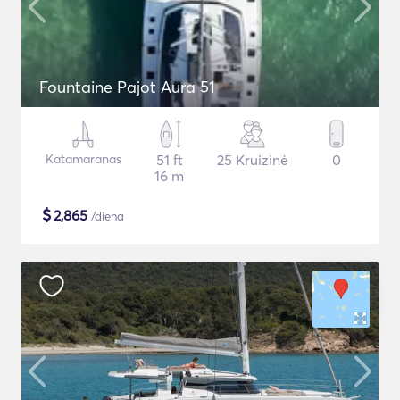
Fountaine Pajot Aura 51
Katamaranas
51 ft
25 Kruizinė
0
16 m
$
2,865
/diena