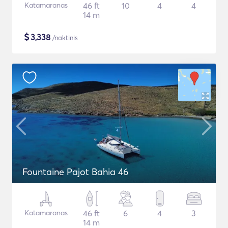
Katamaranas
46 ft
10
4
4
14 m
$
3,338
/naktinis
Fountaine Pajot Bahia 46
Katamaranas
46 ft
6
4
3
14 m