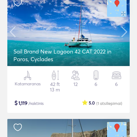
Sail Brand New Lagoon 42 CAT 2022 in
Paros, Cyclades
Katamaranas
42 ft
12
6
6
13 m
$
1,119
5.0
/naktinis
(1
atsiliepimai
)