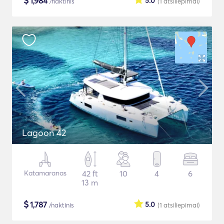
$
1,984
5.0
/naktinis
(1
atsiliepimai
)
Lagoon 42
Katamaranas
42 ft
10
4
6
13 m
$
1,787
5.0
/naktinis
(1
atsiliepimai
)