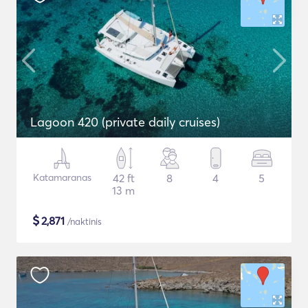
Lagoon 420 (private daily cruises)
Katamaranas
42 ft
8
4
5
13 m
$
2,871
/naktinis