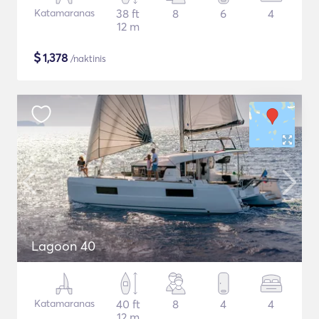
Katamaranas
38 ft
8
6
4
12 m
$
1,378
/naktinis
Lagoon 40
Katamaranas
40 ft
8
4
4
12 m