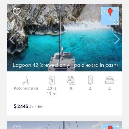
Lagoon 42 (crewed only - paid extra in cash)
Katamaranas
42 ft
8
4
4
13 m
$
2,445
/naktinis