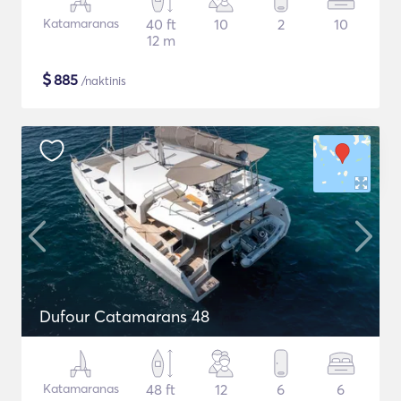
Katamaranas
40 ft
10
2
10
12 m
$
885
/naktinis
Dufour Catamarans 48
Katamaranas
48 ft
12
6
6