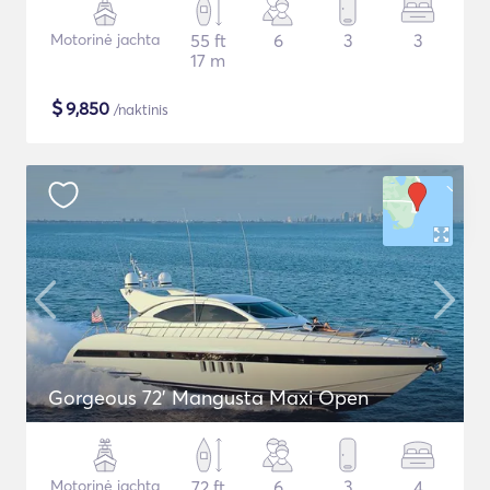
Motorinė jachta
55 ft
6
3
3
17 m
$
9,850
/naktinis
Gorgeous 72' Mangusta Maxi Open
Motorinė jachta
72 ft
6
3
4