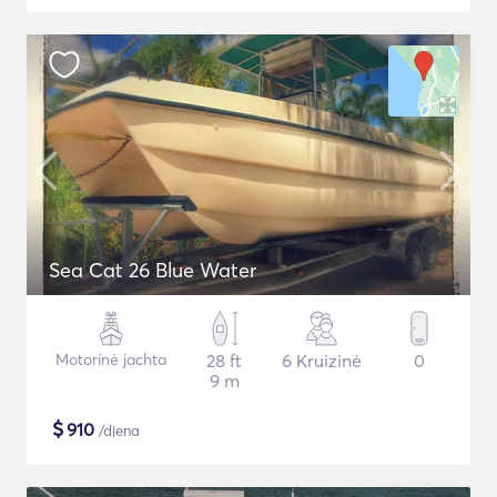
Sea Cat 26 Blue Water
Motorinė jachta
28 ft
6 Kruizinė
0
9 m
$
910
/diena