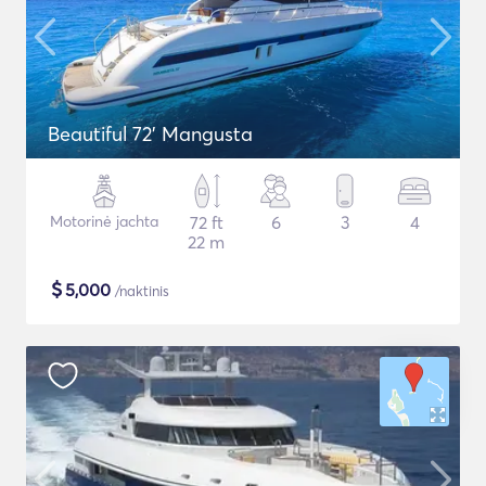
Beautiful 72' Mangusta
Motorinė jachta
72 ft
6
3
4
22 m
$
5,000
/naktinis