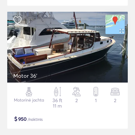
Motor 36'
Motorinė jachta
36 ft
2
1
2
11 m
$
950
/naktinis