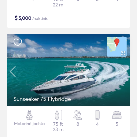
22 m
$
5,000
/naktinis
Sunseeker 75 Flybridge
Motorinė jachta
75 ft
8
4
5
23 m