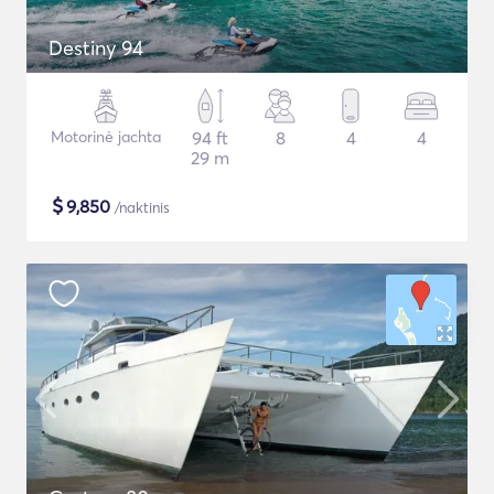
Destiny 94
Motorinė jachta
94 ft
8
4
4
29 m
$
9,850
/naktinis