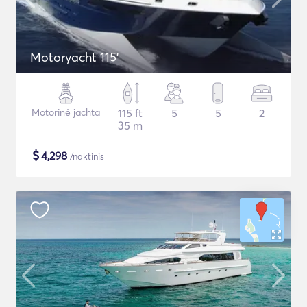
Motoryacht 115'
Motorinė jachta
115 ft
5
5
2
35 m
$
4,298
/naktinis