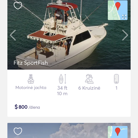
Fitz SportFish
Motorinė jachta
34 ft
6 Kruizinė
1
10 m
$
800
/diena