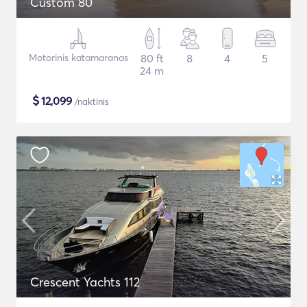
Custom 80
Motorinis katamaranas
80 ft
8
4
5
24 m
$
12,099
/naktinis
Crescent Yachts 112