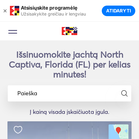
Atsisiųskite programėlę
×
ATIDARYTI
Užsisakykite greičiau ir lengviau
Išsinuomokite jachtą North
Captiva, Florida (FL) per kelias
minutes!
Paieška
Į kainą visada įskaičiuota įgula.