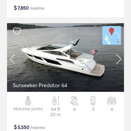
$
7,850
/naktinis
Sunseeker Predator 64
Motorinė jachta
64 ft
6
3
4
20 m
$
5,550
/naktinis