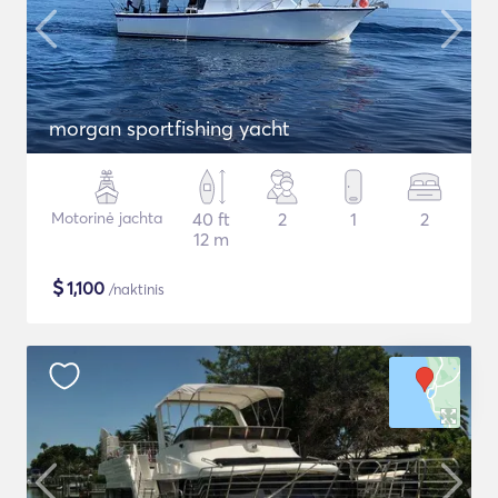
morgan sportfishing yacht
Motorinė jachta
40 ft
2
1
2
12 m
$
1,100
/naktinis