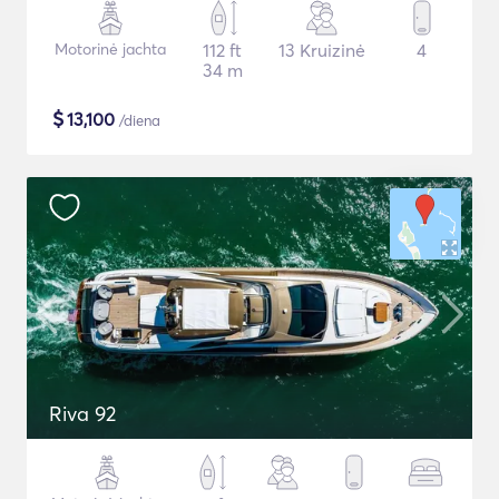
Motorinė jachta
112 ft
13 Kruizinė
4
34 m
$
13,100
/diena
Riva 92