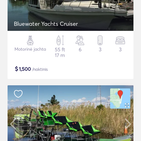
Bluewater Yachts Cruiser
Motorinė jachta
55 ft
6
3
3
17 m
$
1,500
/naktinis