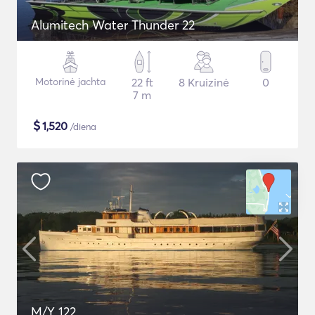
Alumitech Water Thunder 22
Motorinė jachta
22 ft
8 Kruizinė
0
7 m
$
1,520
/diena
M/Y 122