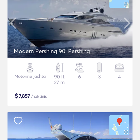
Modern Pershing 90' Pershing
Motorinė jachta
90 ft
6
3
4
27 m
$
7,857
/naktinis