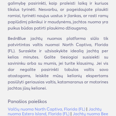
galimybę pasirinkti, kaip praleisti laiką ir kuriuos
tikslus tyrinėti. Nesvarbu, ar pageidaujate plaukti
ramiai, tyrinėti naujus uostus ir įlankas, ar rasti ramų
paplūdimį piknikui ir maudynėms, jachtos nuoma yra
puikus būdas patirti plaukimo džiaugsmą.
BednBlue jachtų nuomos platforma siūlo tik
patvirtintas valtis nuomai North Captiva, Florida
(FL). Suraskite ir užsisakykite idealią jachtą per
kelias minutes. Galite tiesiogiai susisiekti su
savininku arba su mumis, jei turite klausimų. Jei vis
dar negalite pasirinkti tobulos valtis savo
atostogoms, leiskite mūsų kelionių ekspertams
pasiūlyti geriausias valtis, katamaranus ar motorines
jachtas jūsų kelionei.
Panašios paieškos
Valčių nuoma North Captiva, Florida (FL)
|
Jachtų
nuoma Estero Island, Florida (FL)
|
Jachtų nuoma Bee