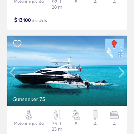
Motorinė jachta
92 ft
8
4
4
28 m
$
13,100
/naktinis
Sunseeker 75
Motorinė jachta
75 ft
8
4
4
23 m