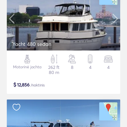
Yacht 480 sedan
Motorinė jachta
262 ft
8
4
4
80 m
$
12,856
/naktinis