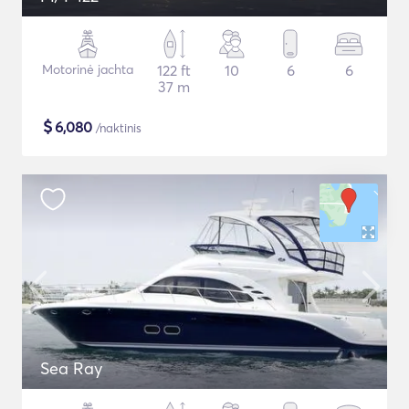
Motorinė jachta
122 ft
10
6
6
37 m
$
6,080
/naktinis
Sea Ray