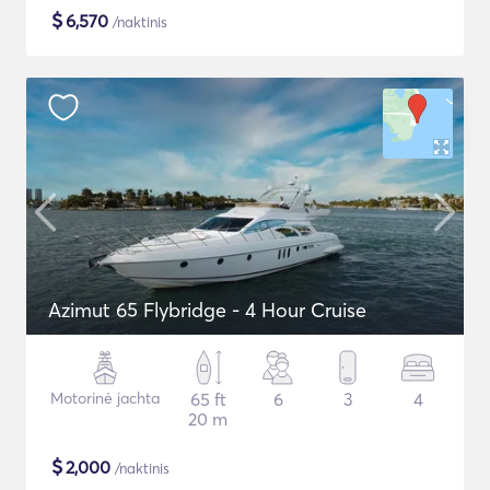
$
6,570
/naktinis
Azimut 65 Flybridge - 4 Hour Cruise
Motorinė jachta
65 ft
6
3
4
20 m
$
2,000
/naktinis