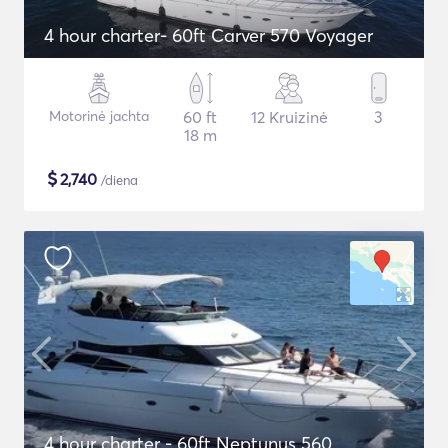
4 hour charter- 60ft Carver 570 Voyager
Motorinė jachta
60 ft
12 Kruizinė
3
18 m
$
2,740
/diena
4 hour charter - 60ft Neptunus 560