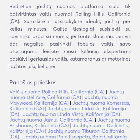
BednBlue jachtų nuomos platforma siūlo tik
patvirtintas valtis nuomai Rolling Hills, California
(CA). Suraskite ir užsisakykite idealią jachtą per
kelias minutes. Galite tiesiogiai susisiekti su
savininku arba su mumis, jei turite klausimų. Jei vis
dar negalite pasirinkti tobulos valtis savo
atostogoms, leiskite mūsų kelionių ekspertams
pasiūlyti geriausias valtis, katamaranus ar motorines
jachtas jūsų kelionei.
Panašios paieškos
Valčių nuoma Rolling Hills, California (CA)
|
Jachtų
nuoma Del Aire, California (CA)
|
Jachtų nuoma
Maywood, Kalifornija (CA)
|
Jachtų nuoma Komersas,
Kalifornija (CA)
|
Jachtų nuoma Lido Isle, Kalifornija
(CA)
|
Jachtų nuoma Linda Vista, Kalifornija (CA)
|
Jachtų nuoma Jamul, California (CA)
|
Jachtų nuoma
Brisbanas, Kalifornija (CA)
|
Jachtų nuoma Deili Sitis,
Kalifornija (CA)
|
Jachtų nuoma Tiburon, California
(CA)
|
Jachtų nuoma Palo Escopeta, Baja California