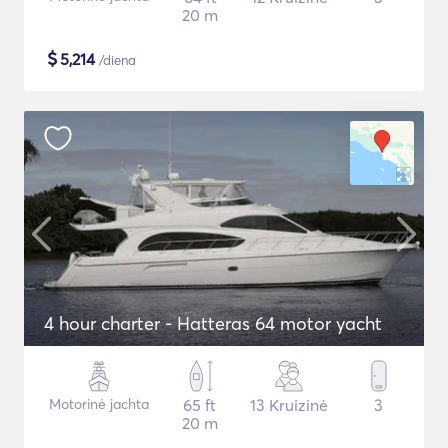
20 m
$
5,214
/diena
4 hour charter - Hatteras 64 motor yacht
Motorinė jachta
65 ft
13 Kruizinė
3
20 m