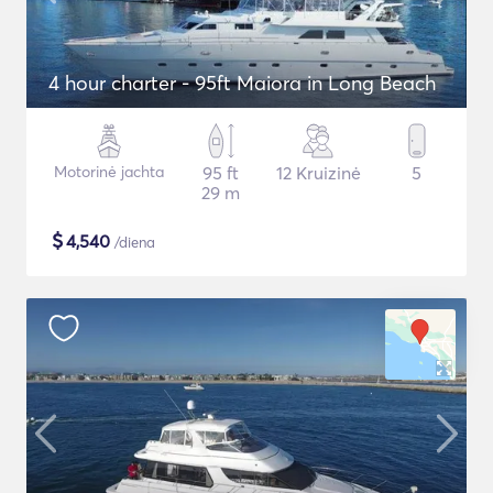
4 hour charter - 95ft Maiora in Long Beach
Motorinė jachta
95 ft
12 Kruizinė
5
29 m
$
4,540
/diena