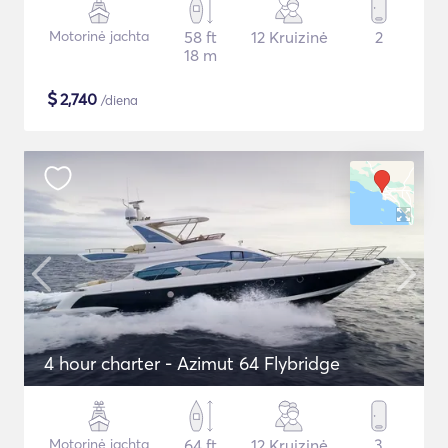
Motorinė jachta
58 ft
12 Kruizinė
2
18 m
$
2,740
/diena
4 hour charter - Azimut 64 Flybridge
Motorinė jachta
64 ft
12 Kruizinė
3