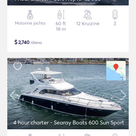
Motorinė jachta
60 ft
12 Kruizinė
3
18 m
$
2,740
/diena
4 hour charter - Searay Boats 600 Sun Sport