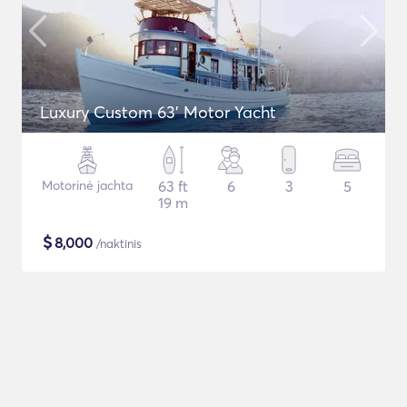
Luxury Custom 63' Motor Yacht
Motorinė jachta
63 ft
6
3
5
19 m
$
8,000
/naktinis