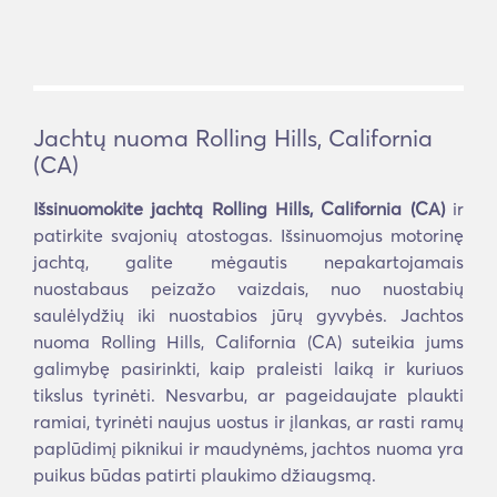
Jachtų nuoma Rolling Hills, California
(CA)
Išsinuomokite jachtą Rolling Hills, California (CA)
ir
patirkite svajonių atostogas. Išsinuomojus motorinę
jachtą, galite mėgautis nepakartojamais
nuostabaus peizažo vaizdais, nuo nuostabių
saulėlydžių iki nuostabios jūrų gyvybės. Jachtos
nuoma Rolling Hills, California (CA) suteikia jums
galimybę pasirinkti, kaip praleisti laiką ir kuriuos
tikslus tyrinėti. Nesvarbu, ar pageidaujate plaukti
ramiai, tyrinėti naujus uostus ir įlankas, ar rasti ramų
paplūdimį piknikui ir maudynėms, jachtos nuoma yra
puikus būdas patirti plaukimo džiaugsmą.