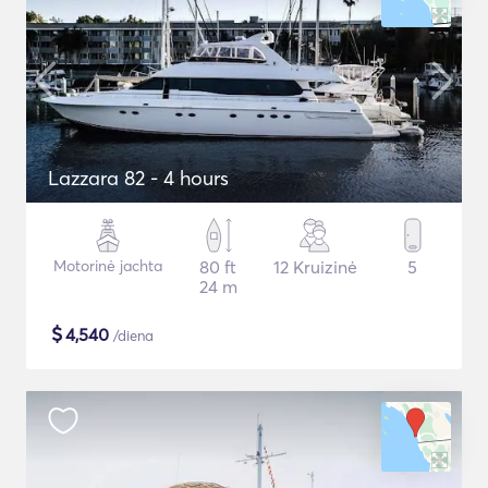
Lazzara 82 - 4 hours
Motorinė jachta
80 ft
12 Kruizinė
5
24 m
$
4,540
/diena