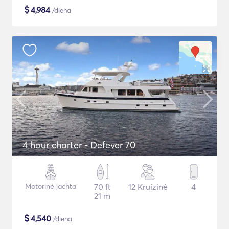
$
4,984
/diena
4 hour charter - Defever 70
Motorinė jachta
70 ft
12 Kruizinė
4
21 m
$
4,540
/diena