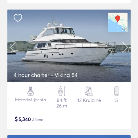
4 hour charter - Viking 84
Motorinė jachta
84 ft
12 Kruizinė
5
26 m
$
5,340
/diena