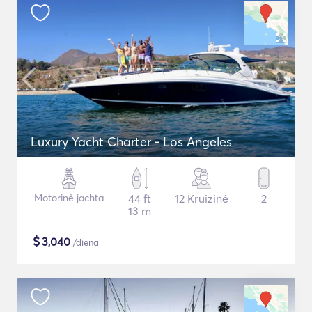
Luxury Yacht Charter - Los Angeles
Motorinė jachta
44 ft
12 Kruizinė
2
13 m
$
3,040
/diena