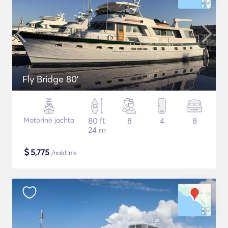
Fly Bridge 80'
Motorinė jachta
80 ft
8
4
8
24 m
$
5,775
/naktinis