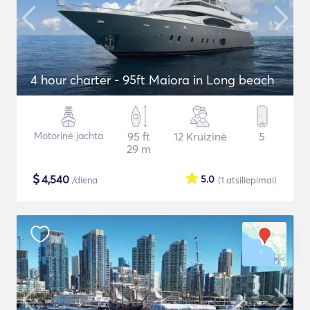
4 hour charter - 95ft Maiora in Long beach
Motorinė jachta
95 ft
12 Kruizinė
5
29 m
$
4,540
5.0
/diena
(1
atsiliepimai
)