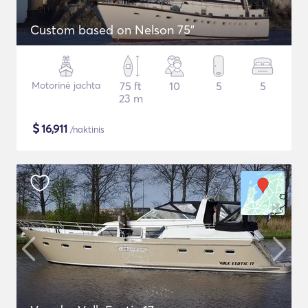
Custom based on Nelson 75"
Motorinė jachta
75 ft
10
5
5
23 m
$
16,911
/naktinis