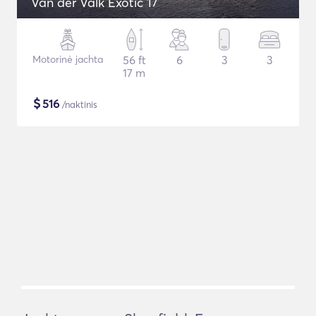
Van der Valk Exotic 17
Motorinė jachta
56 ft
6
3
3
17 m
$
516
/naktinis