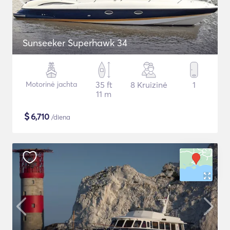
Sunseeker Superhawk 34
Motorinė jachta
35 ft
8 Kruizinė
1
11 m
$
6,710
/diena