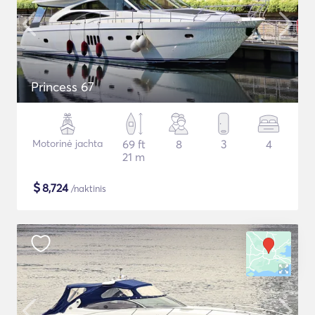
Princess 67
Motorinė jachta
69 ft
8
3
4
21 m
$
8,724
/naktinis