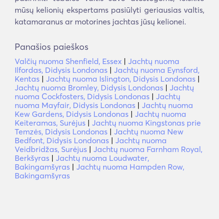
mūsų kelionių ekspertams pasiūlyti geriausias valtis,
katamaranus ar motorines jachtas jūsų kelionei.
Panašios paieškos
Valčių nuoma Shenfield, Essex
|
Jachtų nuoma
Ilfordas, Didysis Londonas
|
Jachtų nuoma Eynsford,
Kentas
|
Jachtų nuoma Islington, Didysis Londonas
|
Jachtų nuoma Bromley, Didysis Londonas
|
Jachtų
nuoma Cockfosters, Didysis Londonas
|
Jachtų
nuoma Mayfair, Didysis Londonas
|
Jachtų nuoma
Kew Gardens, Didysis Londonas
|
Jachtų nuoma
Keiteramas, Surėjus
|
Jachtų nuoma Kingstonas prie
Temzės, Didysis Londonas
|
Jachtų nuoma New
Bedfont, Didysis Londonas
|
Jachtų nuoma
Veidbridžas, Surėjus
|
Jachtų nuoma Farnham Royal,
Berkšyras
|
Jachtų nuoma Loudwater,
Bakingamšyras
|
Jachtų nuoma Hampden Row,
Bakingamšyras