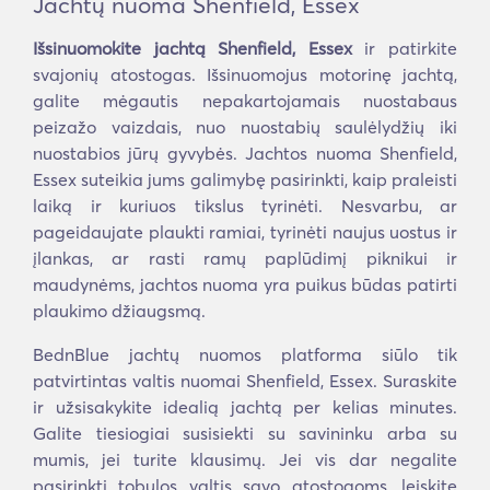
Jachtų nuoma Shenfield, Essex
Išsinuomokite jachtą Shenfield, Essex
ir patirkite
svajonių atostogas. Išsinuomojus motorinę jachtą,
galite mėgautis nepakartojamais nuostabaus
peizažo vaizdais, nuo nuostabių saulėlydžių iki
nuostabios jūrų gyvybės. Jachtos nuoma Shenfield,
Essex suteikia jums galimybę pasirinkti, kaip praleisti
laiką ir kuriuos tikslus tyrinėti. Nesvarbu, ar
pageidaujate plaukti ramiai, tyrinėti naujus uostus ir
įlankas, ar rasti ramų paplūdimį piknikui ir
maudynėms, jachtos nuoma yra puikus būdas patirti
plaukimo džiaugsmą.
BednBlue jachtų nuomos platforma siūlo tik
patvirtintas valtis nuomai Shenfield, Essex. Suraskite
ir užsisakykite idealią jachtą per kelias minutes.
Galite tiesiogiai susisiekti su savininku arba su
mumis, jei turite klausimų. Jei vis dar negalite
pasirinkti tobulos valtis savo atostogoms, leiskite