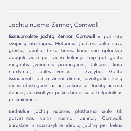
Jachtų nuoma Zennor, Cornwall
Išsinuomokite jachtą Zennor, Cornwall
ir patirkite
svajonių atostogas. Motorinės jachtos, dėka savo
greičio, idealiai tinka tiems, kurie nori aplankyti
daugelį vietų per vieną kelionę. Taip pat galite
mėgautis įvairiomis pramogomis, tokiomis kaip
nardymas, saulės vonios ir žvejyba. Galite
išsinuomoti jachtą vienai dienai, savaitgaliui, kelių
dienų atostogoms ar net vakarėliui. Jachtų nuoma
Zennor, Cornwall yra puikus būdas sukurti ilgalaikius
prisiminimus.
BednBlue jachtų nuomos platforma siūlo tik
patvirtintas valtis nuomai Zennor, Cornwall.
Suraskite ir užsisakykite idealią jachtą per kelias