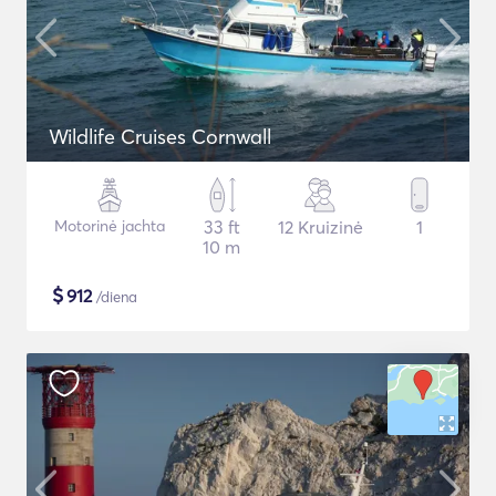
Wildlife Cruises Cornwall
Motorinė jachta
33 ft
12 Kruizinė
1
10 m
$
912
/diena