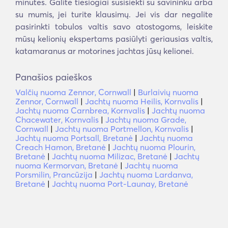
minutes. Galite tiesiogiai susisiekti su savininku arba
su mumis, jei turite klausimų. Jei vis dar negalite
pasirinkti tobulos valtis savo atostogoms, leiskite
mūsų kelionių ekspertams pasiūlyti geriausias valtis,
katamaranus ar motorines jachtas jūsų kelionei.
Panašios paieškos
Valčių nuoma Zennor, Cornwall
|
Burlaivių nuoma
Zennor, Cornwall
|
Jachtų nuoma Heilis, Kornvalis
|
Jachtų nuoma Carnbrea, Kornvalis
|
Jachtų nuoma
Chacewater, Kornvalis
|
Jachtų nuoma Grade,
Cornwall
|
Jachtų nuoma Portmellon, Kornvalis
|
Jachtų nuoma Portsall, Bretanė
|
Jachtų nuoma
Creach Hamon, Bretanė
|
Jachtų nuoma Plourin,
Bretanė
|
Jachtų nuoma Milizac, Bretanė
|
Jachtų
nuoma Kermorvan, Bretanė
|
Jachtų nuoma
Porsmilin, Prancūzija
|
Jachtų nuoma Lardanva,
Bretanė
|
Jachtų nuoma Port-Launay, Bretanė