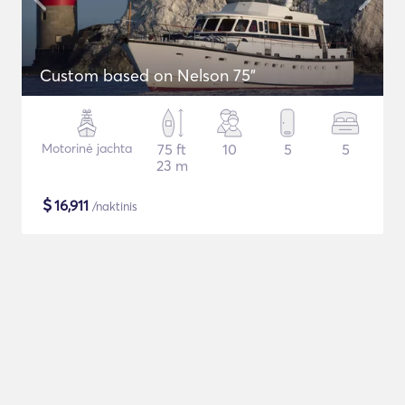
Custom based on Nelson 75"
Motorinė jachta
75 ft
10
5
5
23 m
$
16,911
/naktinis