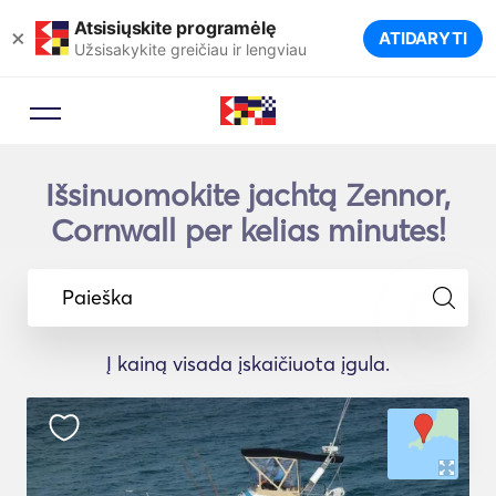
Atsisiųskite programėlę
×
ATIDARYTI
Užsisakykite greičiau ir lengviau
Išsinuomokite jachtą Zennor,
Cornwall per kelias minutes!
Paieška
Į kainą visada įskaičiuota įgula.