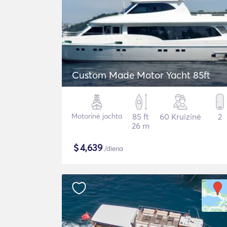
Custom Made Motor Yacht 85ft
Motorinė jachta
85 ft
60 Kruizinė
2
26 m
$
4,639
/diena