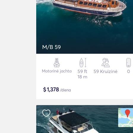
M/B 59
Motorinė jachta
59 ft
59 Kruizinė
0
18 m
$
1,378
/diena