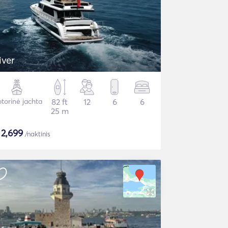
iver
torinė jachta
82 ft
12
6
6
25 m
$
2,699
/naktinis