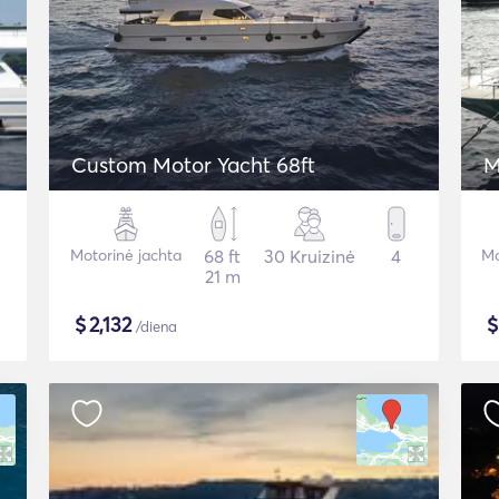
Custom Motor Yacht 68ft
M
Motorinė jachta
68 ft
30 Kruizinė
4
Mo
21 m
$
2,132
/diena