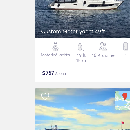
Custom Motor yacht 49ft
Motorinė jachta
49 ft
16 Kruizinė
1
15 m
$
757
/diena