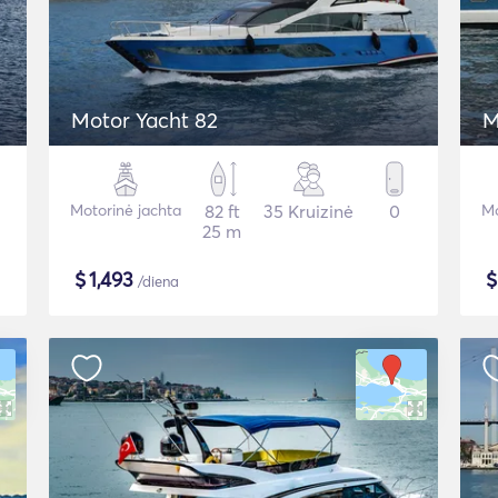
Motor Yacht 82
M
Motorinė jachta
82 ft
35 Kruizinė
0
Mo
25 m
$
1,493
/diena