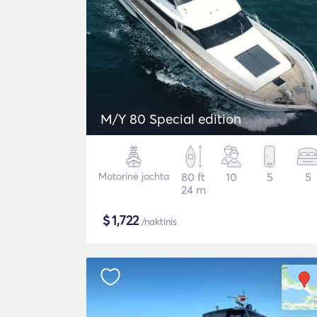
M/Y 80 Special edition
Motorinė jachta
80 ft
10
5
5
24 m
$
1,722
/naktinis