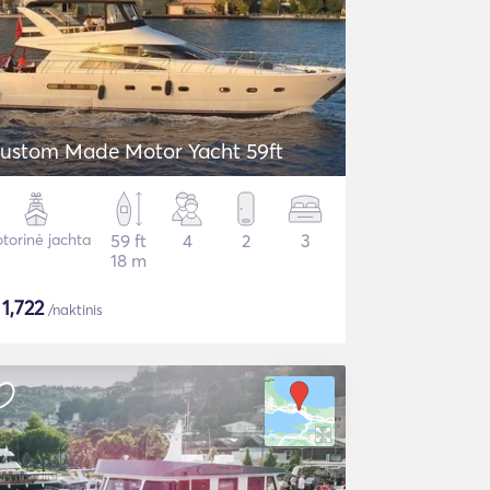
ustom Made Motor Yacht 59ft
torinė jachta
59 ft
4
2
3
18 m
$
1,722
/naktinis