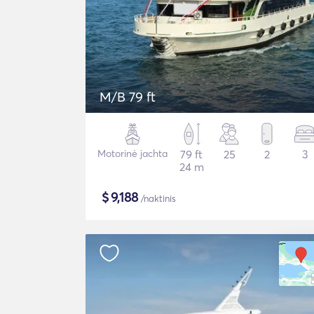
M/B 79 ft
Motorinė jachta
79 ft
25
2
3
24 m
$
9,188
/naktinis