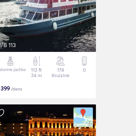
/B 113
torinė jachta
113 ft
178
0
34 m
Kruizinė
$
399
/diena