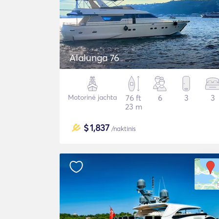
Alalunga 76
Motorinė jachta
76 ft
6
3
3
23 m
$
1,837
/naktinis