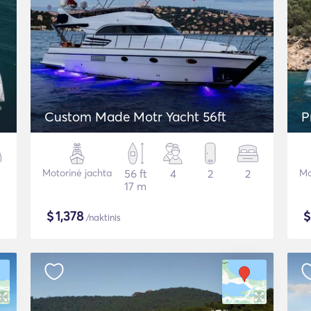
Custom Made Motr Yacht 56ft
P
Motorinė jachta
56 ft
4
2
2
Mo
17 m
$
1,378
/naktinis