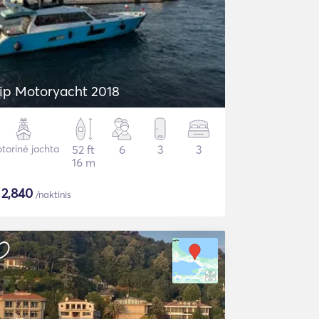
ip Motoryacht 2018
torinė jachta
52 ft
6
3
3
16 m
$
2,840
/naktinis