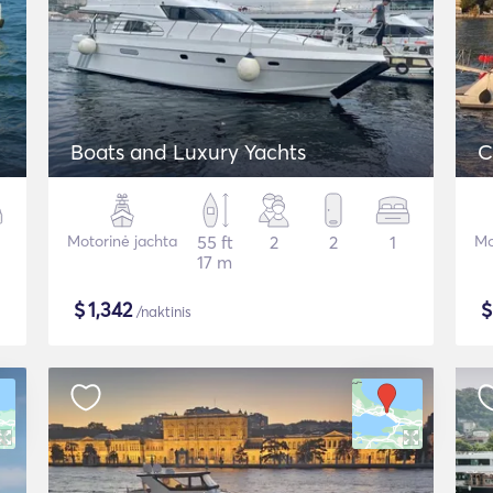
Boats and Luxury Yachts
C
Motorinė jachta
55 ft
2
2
1
Mo
17 m
$
1,342
/naktinis