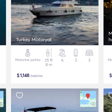
M
Turkey Motoryat
h
Motorinė jachta
25 ft
6
3
3
Mo
8 m
$
1,148
/naktinis