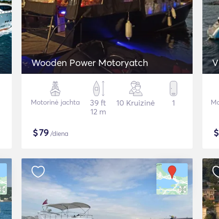
Wooden Power Motoryatch
V
Motorinė jachta
39 ft
10 Kruizinė
1
Mo
12 m
$
79
/diena