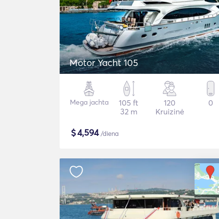
Motor Yacht 105
Mega jachta
105 ft
120
0
32 m
Kruizinė
$
4,594
/diena