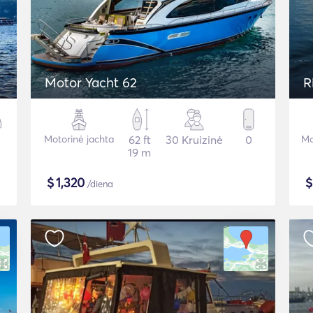
Motor Yacht 62
R
Motorinė jachta
62 ft
30 Kruizinė
0
Mo
19 m
$
1,320
/diena