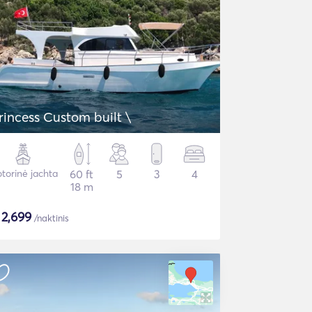
rincess Custom built \
torinė jachta
60 ft
5
3
4
18 m
$
2,699
/naktinis