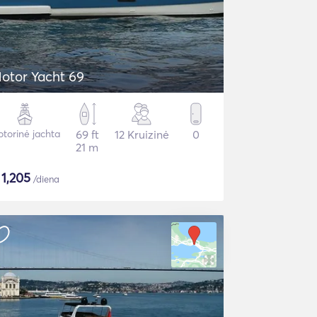
otor Yacht 69
torinė jachta
69 ft
12 Kruizinė
0
21 m
$
1,205
/diena