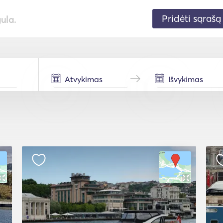
Pridėti sąrašą
gula.