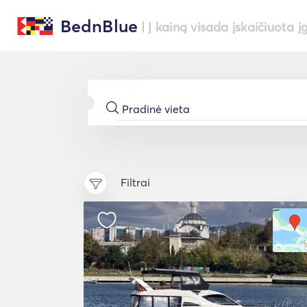
BednBlue
| Į kainą visada įskaičiuota į
Filtrai