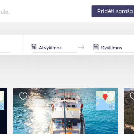
Pridėti sąrašą
gula.