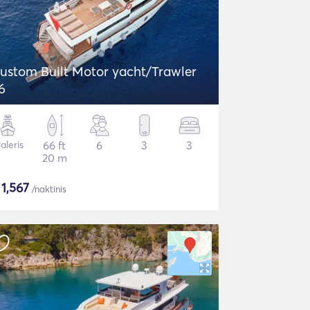
ustom Built Motor yacht/Trawler
6
aleris
66 ft
6
3
3
20 m
$
1,567
/naktinis