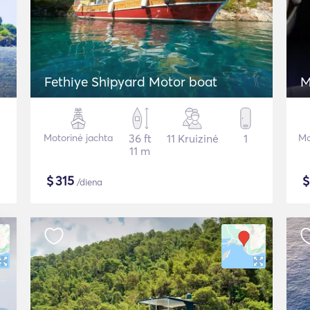
Fethiye Shipyard Motor boat
M
Motorinė jachta
36 ft
11 Kruizinė
1
Mo
11 m
$
315
/diena