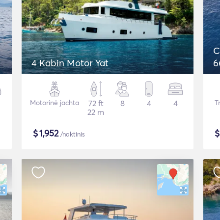
C
4 Kabin Motor Yat
6
Motorinė jachta
72 ft
8
4
4
Tr
22 m
$
1,952
/naktinis