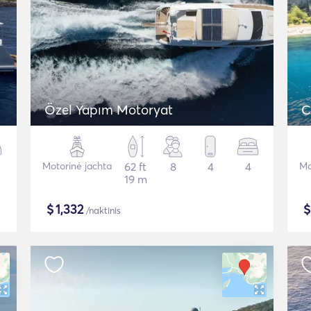
Özel Yapım Motoryat
C
Motorinė jachta
62 ft
8
4
4
Mo
19 m
$
1,332
/naktinis