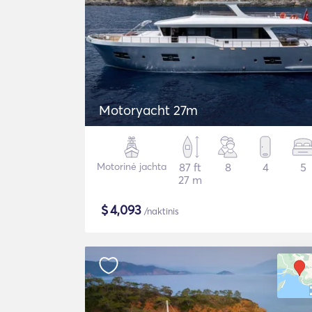
Motoryacht 27m
Motorinė jachta
87 ft
8
4
5
27 m
$
4,093
/naktinis