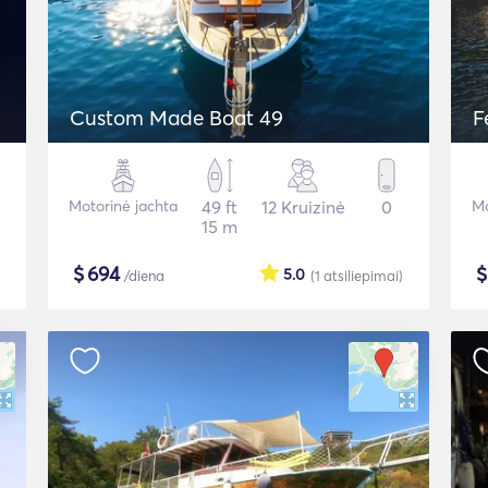
Custom Made Boat 49
F
Motorinė jachta
49 ft
12 Kruizinė
0
Mo
15 m
$
694
5.0
/diena
(1
atsiliepimai
)