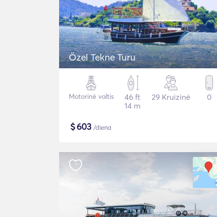
Özel Tekne Turu
Motorinė valtis
46 ft
29 Kruizinė
0
14 m
$
603
/diena