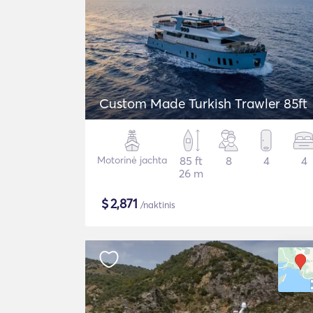
Custom Made Turkish Trawler 85ft
Motorinė jachta
85 ft
8
4
4
26 m
$
2,871
/naktinis