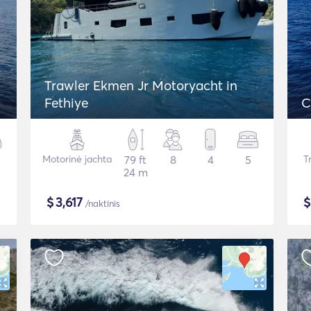
Trawler Ekmen Jr Motoryacht in
Fethiye
C
Motorinė jachta
79 ft
8
4
5
Tr
24 m
$
3,617
/naktinis