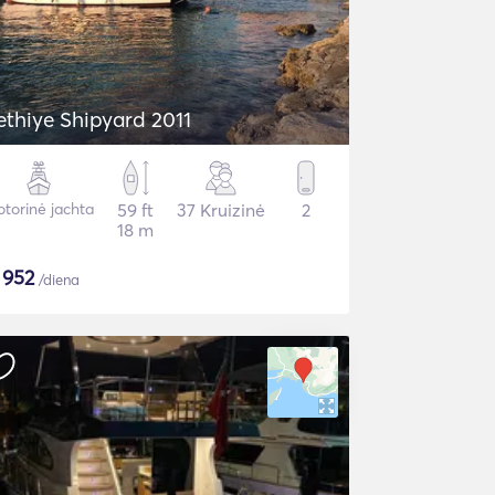
ethiye Shipyard 2011
torinė jachta
59 ft
37 Kruizinė
2
18 m
$
952
/diena