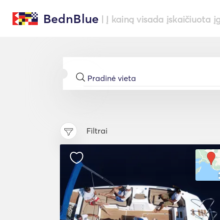
BednBlue
| Į kainą visada įskaičiuota į
Filtrai