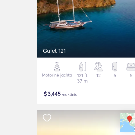
Gulet 121
Motorinė jachta
121 ft
12
5
5
37 m
$
3,445
/naktinis