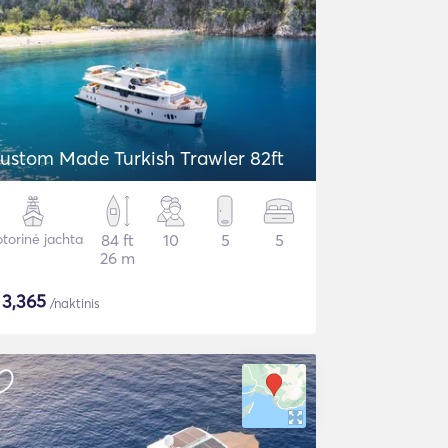
ustom Made Turkish Trawler 82ft
torinė jachta
84 ft
10
5
5
26 m
$
3,365
/naktinis