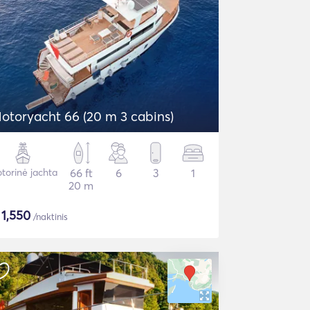
otoryacht 66 (20 m 3 cabins)
torinė jachta
66 ft
6
3
1
20 m
$
1,550
/naktinis