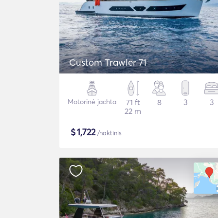
Custom Trawler 71
Motorinė jachta
71 ft
8
3
3
22 m
$
1,722
/naktinis