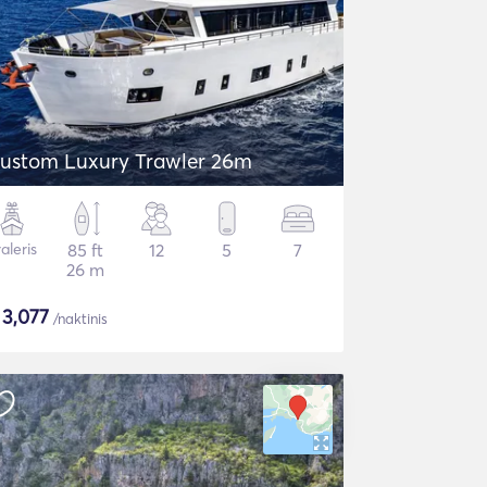
ustom Luxury Trawler 26m
aleris
85 ft
12
5
7
26 m
$
3,077
/naktinis