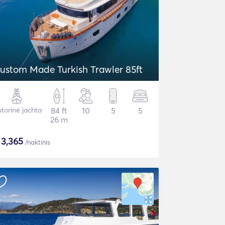
ustom Made Turkish Trawler 85ft
torinė jachta
84 ft
10
5
5
26 m
$
3,365
/naktinis