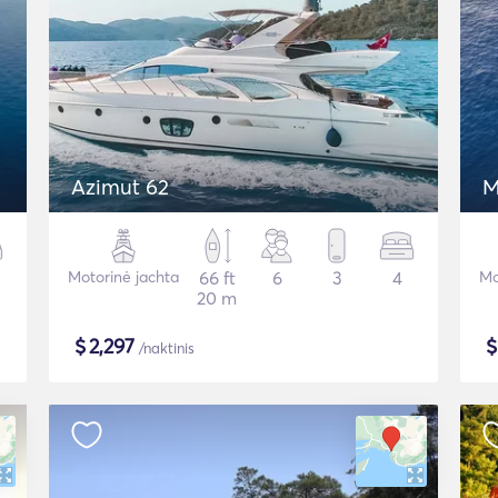
Azimut 62
M
Motorinė jachta
66 ft
6
3
4
Mo
20 m
$
2,297
/naktinis