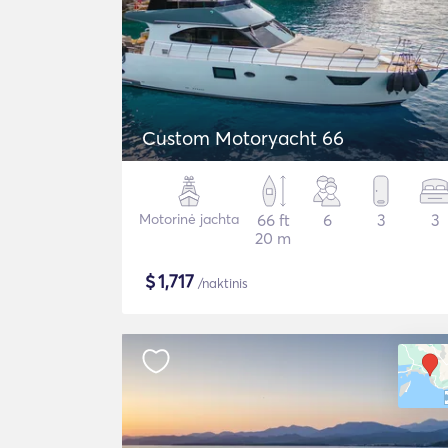
Custom Motoryacht 66
Motorinė jachta
66 ft
6
3
3
20 m
$
1,717
/naktinis