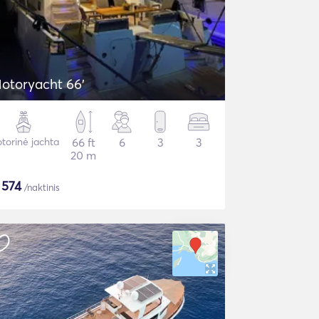
otoryacht 66'
torinė jachta
66 ft
6
3
3
20 m
$
574
/naktinis