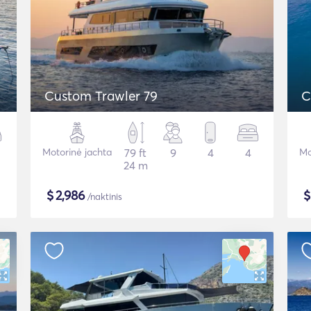
Custom Trawler 79
C
Motorinė jachta
79 ft
9
4
4
Mo
24 m
$
2,986
/naktinis