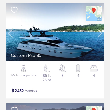
Custom Psd 85
Motorinė jachta
85 ft
8
4
4
26 m
$
2,452
/naktinis