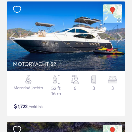
MOTORYACHT 52
Motorinė jachta
52 ft
6
3
3
16 m
$
1,722
/naktinis