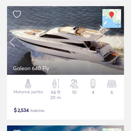
Galeon 640 Fly
Motorinė jachta
66 ft
10
4
6
20 m
$
2,534
/naktinis