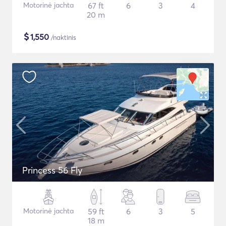
Motorinė jachta
67 ft
6
3
4
20 m
$
1,550
/naktinis
Princess 56 Fly
Motorinė jachta
59 ft
6
3
5
18 m