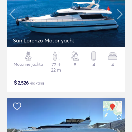
San Lorenzo Motor yacht
Motorinė jachta
72 ft
8
4
4
22 m
$
2,526
/naktinis