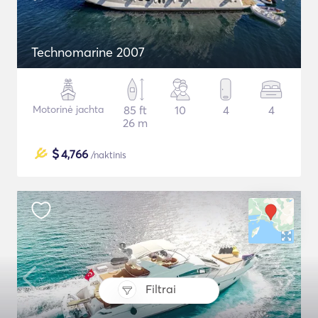
Technomarine 2007
Motorinė jachta
85 ft
10
4
4
26 m
$
4,766
/naktinis
Filtrai