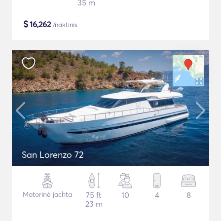
35 m
$
16,262
/naktinis
San Lorenzo 72
Motorinė jachta
75 ft
10
4
8
23 m