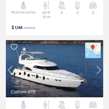
Motorinė jachta
62 ft
6
3
3
19 m
$
1,148
/naktinis
Custom 67ft