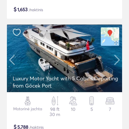
$
1,653
/naktinis
Luxury Motor Yacht with 5 Cabins Departing
from Göcek Port
Motorinė jachta
98 ft
10
5
7
30 m
$
5,788
/naktinis