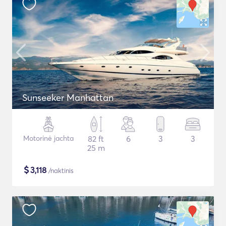
Sunseeker Manhattan
Motorinė jachta
82 ft
6
3
3
25 m
$
3,118
/naktinis