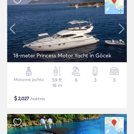
18-meter Princess Motor Yacht in Göcek
Motorinė jachta
59 ft
6
3
5
18 m
$
2,027
/naktinis