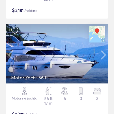
$
3,181
/naktinis
Motor Yacht 56 ft
Motorinė jachta
56 ft
6
3
3
17 m