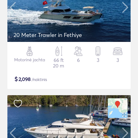
20 Meter Trawler in Fethiye
Motorinė jachta
66 ft
6
3
3
20 m
$
2,098
/naktinis