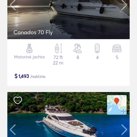
Canados 70 Fly
Motorinė jachta
72 ft
8
4
5
22 m
$
1,493
/naktinis