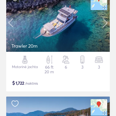
Trawler 20m
Motorinė jachta
66 ft
6
3
3
20 m
$
1,722
/naktinis