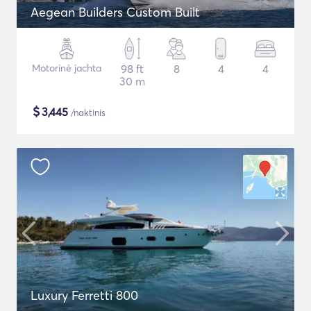
Aegean Builders Custom Built
Motorinė jachta
98 ft
8
4
4
30 m
$
3,445
/naktinis
Luxury Ferretti 800