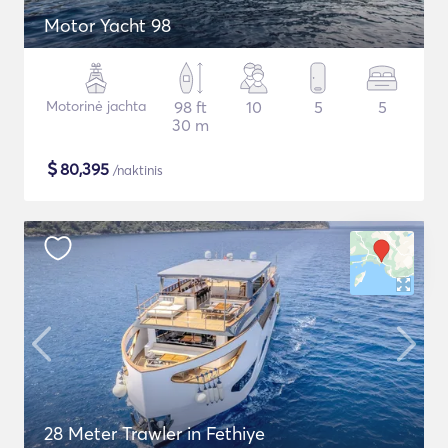
Motor Yacht 98
Motorinė jachta
98 ft
10
5
5
30 m
$
80,395
/naktinis
28 Meter Trawler in Fethiye