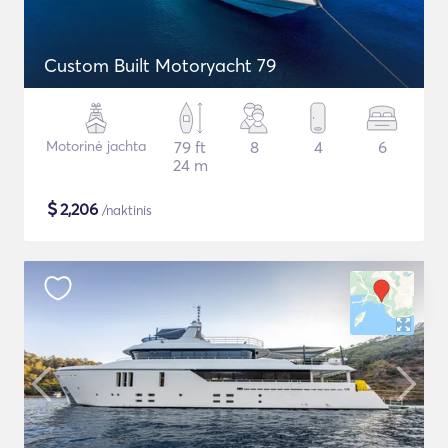
Custom Built Motoryacht 79
Motorinė jachta
79 ft
8
4
6
24 m
$
2,206
/naktinis