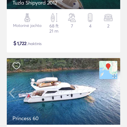
Tuzla Shipyard 2012
Motorinė jachta
68 ft
7
4
2
21 m
$
1,722
/naktinis
Princess 60