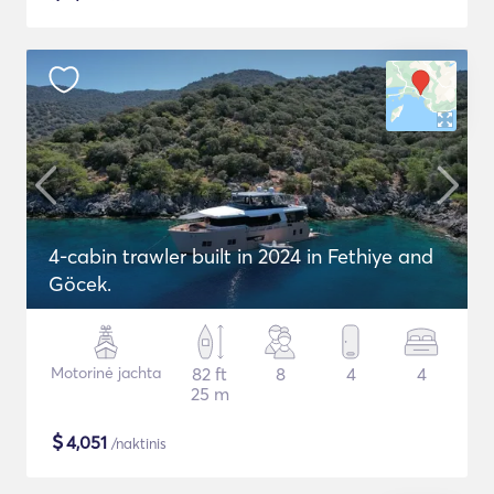
4-cabin trawler built in 2024 in Fethiye and
Göcek.
Motorinė jachta
82 ft
8
4
4
25 m
$
4,051
/naktinis