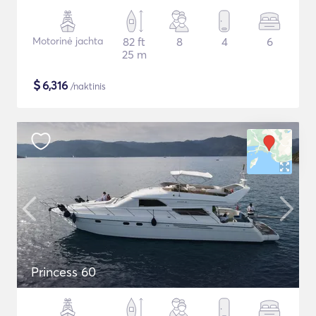
Motorinė jachta
82 ft
8
4
6
25 m
$
6,316
/naktinis
Princess 60