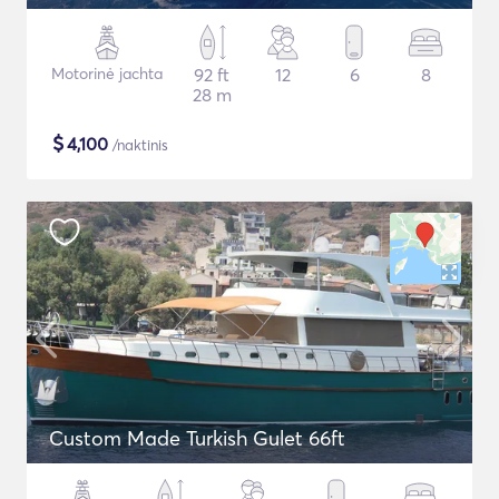
Motorinė jachta
92 ft
12
6
8
28 m
$
4,100
/naktinis
Custom Made Turkish Gulet 66ft