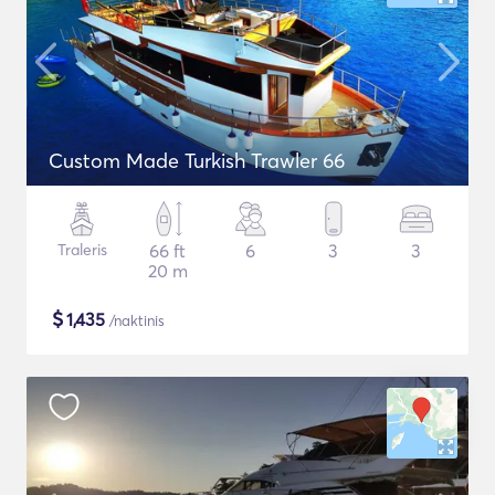
Custom Made Turkish Trawler 66
Traleris
66 ft
6
3
3
20 m
$
1,435
/naktinis