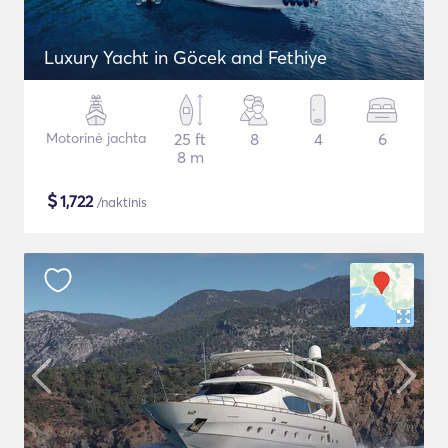
Luxury Yacht in Göcek and Fethiye
Motorinė jachta
25 ft
8
4
6
8 m
$
1,722
/naktinis