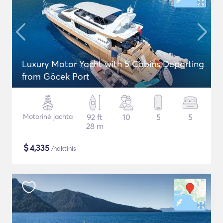
Luxury Motor Yacht with 5 Cabins Departing
from Göcek Port
Motorinė jachta
92 ft
10
5
5
28 m
$
4,335
/naktinis