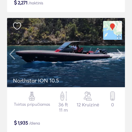
$
2,271
/naktinis
Northstar ION 10.5
Tvirtas pripučiamas
36 ft
12 Kruizinė
0
11 m
$
1,935
/diena