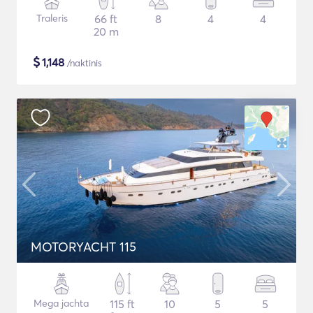
Traleris
66 ft
8
4
4
20 m
$
1,148
/naktinis
MOTORYACHT 115
Mega jachta
115 ft
10
5
5