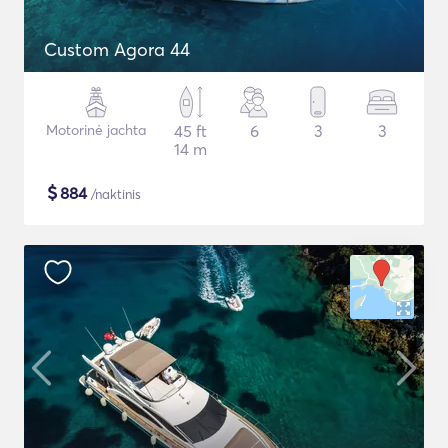
Custom Agora 44
Motorinė jachta
45 ft
6
3
3
14 m
$
884
/naktinis