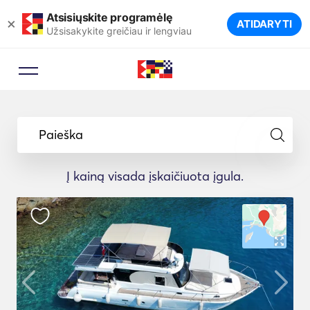
Atsisiųskite programėlę
×
ATIDARYTI
Užsisakykite greičiau ir lengviau
Užsakymo patarėjas
Leiskite kelionių ekspertui pasiūlyti
Paieška
idealias jachtas jūsų kelionei.
Į kainą visada įskaičiuota įgula.