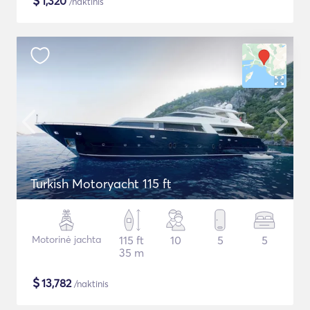
$
1,320
/naktinis
Turkish Motoryacht 115 ft
Motorinė jachta
115 ft
10
5
5
35 m
$
13,782
/naktinis