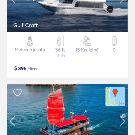
Gulf Craft
Motorinė jachta
36 ft
15 Kruizinė
0
11 m
$
896
/diena