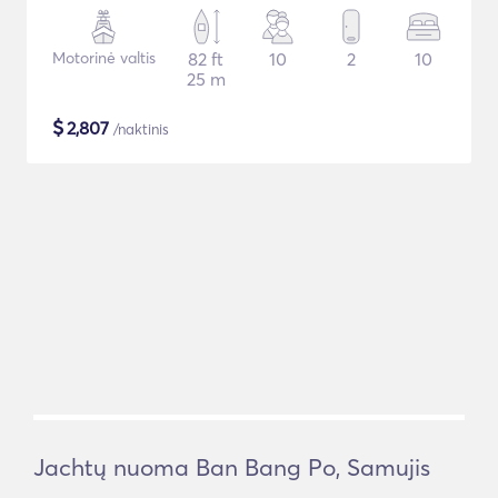
Motorinė valtis
82 ft
10
2
10
25 m
$
2,807
/naktinis
Jachtų nuoma Ban Bang Po, Samujis