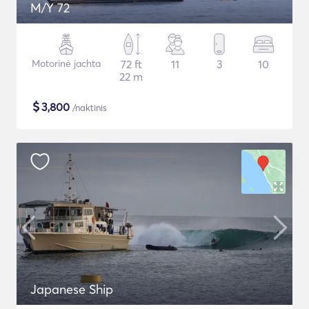
M/Y 72
Motorinė jachta
72 ft
11
3
10
22 m
$
3,800
/naktinis
Japanese Ship