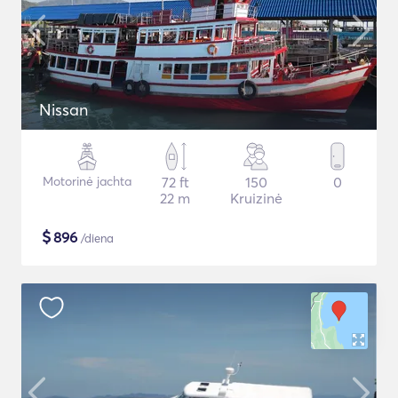
Nissan
Motorinė jachta
72 ft
150
0
22 m
Kruizinė
$
896
/diena