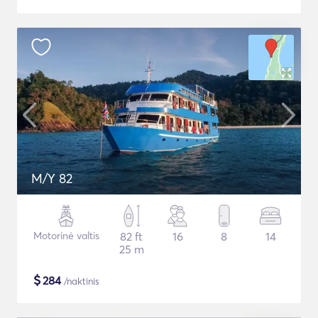
M/Y 82
Motorinė valtis
82 ft
16
8
14
25 m
$
284
/naktinis