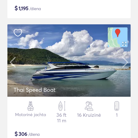
$
1,195
/diena
Thai Speed Boat
Motorinė jachta
36 ft
16 Kruizinė
1
11 m
$
306
/diena