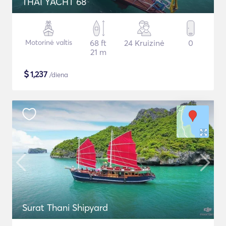
THAI YACHT 68
Motorinė valtis
68 ft
24 Kruizinė
0
21 m
$
1,237
/diena
Surat Thani Shipyard