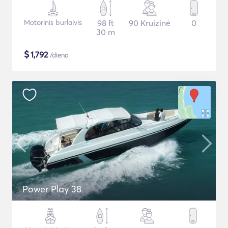
Motorinis burlaivis
98 ft
90 Kruizinė
0
30 m
$
1,792
/diena
Power Play 38