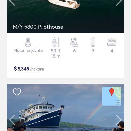
M/Y 5800 Pilothouse
Motorinė jachta
59 ft
6
3
4
18 m
$
5,348
/naktinis