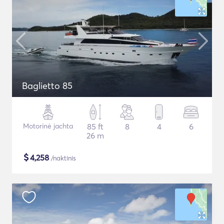
Baglietto 85
Motorinė jachta
85 ft
8
4
6
26 m
$
4,258
/naktinis