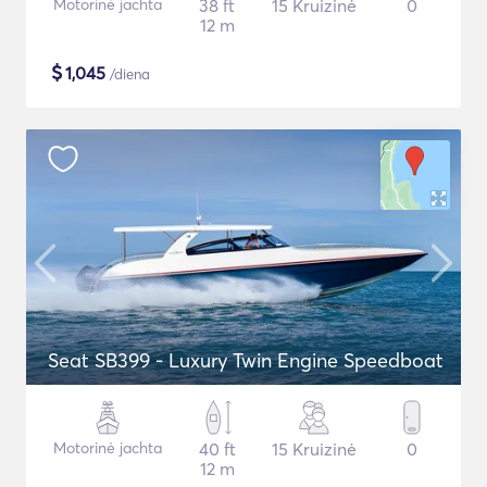
Motorinė jachta
38 ft
15 Kruizinė
0
12 m
$
1,045
/diena
Seat SB399 - Luxury Twin Engine Speedboat
Motorinė jachta
40 ft
15 Kruizinė
0
12 m