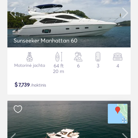
Sunseeker Manhattan 60
Motorinė jachta
64 ft
6
3
4
20 m
$
7,739
/naktinis