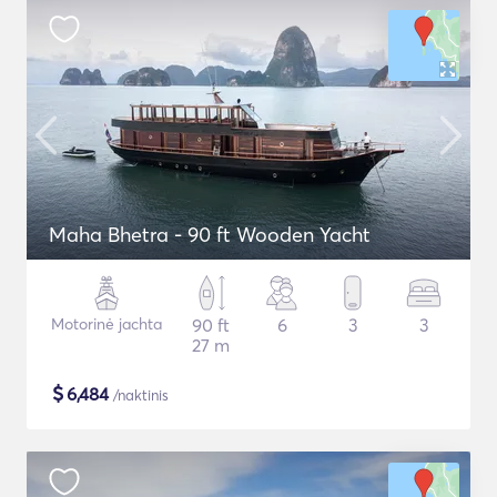
Maha Bhetra - 90 ft Wooden Yacht
Motorinė jachta
90 ft
6
3
3
27 m
$
6,484
/naktinis