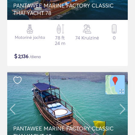
PANTAWEE MARINE FACTORY CLASSIC
THAI YACHT 78
Motorinė jachta
78 ft
74 Kruizinė
0
24 m
$
2,136
/diena
PANTAWEE MARINE FACTORY CLASSIC