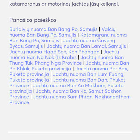
katamaranus ar motorines jachtas jūsų kelionei.
Panašios paieškos
Burlaivių nuoma Ban Bang Po, Samujis
|
Valčių
nuoma Ban Bang Po, Samujis
|
Katamaranų nuoma
Ban Bang Po, Samujis
|
Jachtų nuoma Čaveng
Byčas, Samujis
|
Jachtų nuoma Ban Lamai, Samujis
|
Jachtų nuoma Haad Son, Koh Phangan
|
Jachtų
nuoma Ban Na Nok (1), Krabis
|
Jachtų nuoma Ban
Thung Tuk, Phang Nga Province
|
Jachtų nuoma Ban
Pa Khlok, Puketo provincija
|
Jachtų nuoma Por Bay,
Puketo provincija
|
Jachtų nuoma Ban Lum Fuang,
Puketo provincija
|
Jachtų nuoma Ban Dan, Phuket
Province
|
Jachtų nuoma Ban Ao Makham, Puketo
provincija
|
Jachtų nuoma Ban Ko, Samut Sakhon
Province
|
Jachtų nuoma Sam Phran, Nakhonpathom
Province