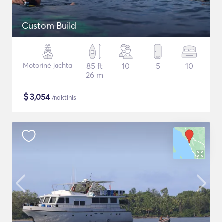
Custom Build
Motorinė jachta
85 ft
10
5
10
26 m
$
3,054
/naktinis