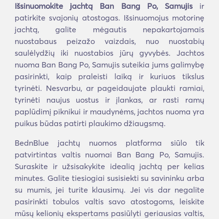
Išsinuomokite jachtą Ban Bang Po, Samujis
ir
patirkite svajonių atostogas. Išsinuomojus motorinę
jachtą, galite mėgautis nepakartojamais
nuostabaus peizažo vaizdais, nuo nuostabių
saulėlydžių iki nuostabios jūrų gyvybės. Jachtos
nuoma Ban Bang Po, Samujis suteikia jums galimybę
pasirinkti, kaip praleisti laiką ir kuriuos tikslus
tyrinėti. Nesvarbu, ar pageidaujate plaukti ramiai,
tyrinėti naujus uostus ir įlankas, ar rasti ramų
paplūdimį piknikui ir maudynėms, jachtos nuoma yra
puikus būdas patirti plaukimo džiaugsmą.
BednBlue jachtų nuomos platforma siūlo tik
patvirtintas valtis nuomai Ban Bang Po, Samujis.
Suraskite ir užsisakykite idealią jachtą per kelias
minutes. Galite tiesiogiai susisiekti su savininku arba
su mumis, jei turite klausimų. Jei vis dar negalite
pasirinkti tobulos valtis savo atostogoms, leiskite
mūsų kelionių ekspertams pasiūlyti geriausias valtis,