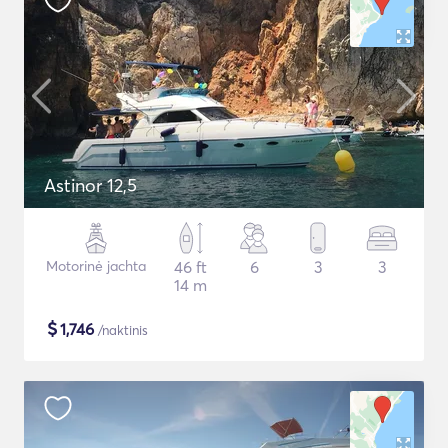
Astinor 12,5
Motorinė jachta
46 ft
6
3
3
14 m
$
1,746
/naktinis