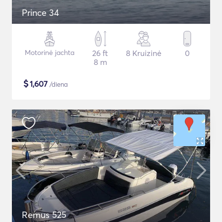
Prince 34
Motorinė jachta
26 ft
8 Kruizinė
0
8 m
$
1,607
/diena
Remus 525