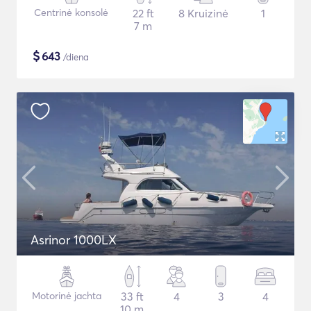
Centrinė konsolė
22 ft
8 Kruizinė
1
7 m
$
643
/diena
Asrinor 1000LX
Motorinė jachta
33 ft
4
3
4
10 m