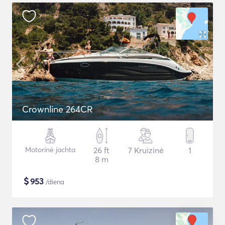
Crownline 264CR
Motorinė jachta
26 ft
7 Kruizinė
1
8 m
$
953
/diena