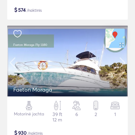
$
574
/naktinis
Faeton Moraga
Motorinė jachta
39 ft
6
2
1
12 m
$
930
/naktinis