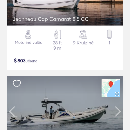
Jeanneau Cap Camarat 8.5 CC
Motorinė valtis
28 ft
9 Kruizinė
1
9 m
$
803
/diena