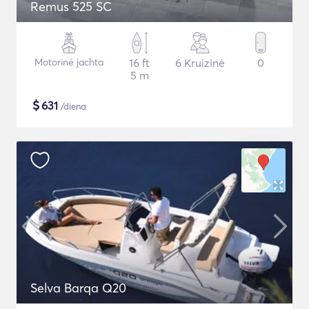
Remus 525 SC
Motorinė jachta
16 ft
6 Kruizinė
0
5 m
$
631
/diena
Selva Barqa Q20