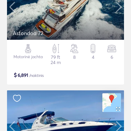
Astondoa 72
Motorinė jachta
79 ft
8
4
6
24 m
$
6,891
/naktinis