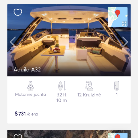
Aquila A32
Motorinė jachta
32 ft
12 Kruizinė
1
10 m
$
731
/diena