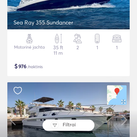
Sea Ray 355 Sundancer
Motorinė jachta
35 ft
2
1
1
11 m
$
976
/naktinis
Filtrai