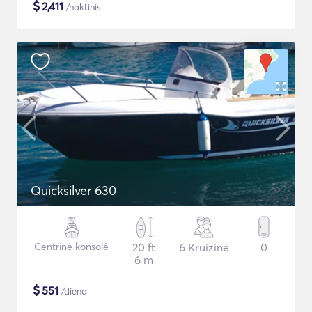
$
2,411
/naktinis
Quicksilver 630
Centrinė konsolė
20 ft
6 Kruizinė
0
6 m
$
551
/diena