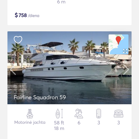
6 m
$
758
/diena
Fairline Squadron 59
Motorinė jachta
58 ft
6
3
3
18 m