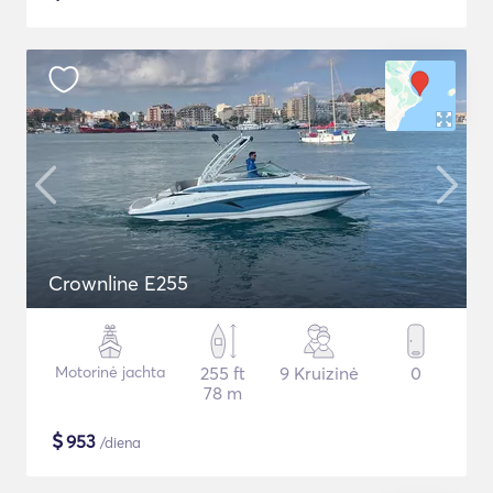
Crownline E255
Motorinė jachta
255 ft
9 Kruizinė
0
78 m
$
953
/diena