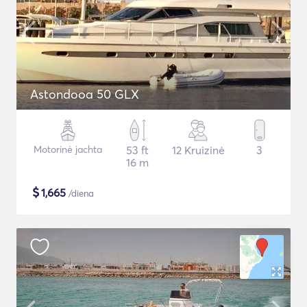
Astondooa 50 GLX
Motorinė jachta
53 ft
12 Kruizinė
3
16 m
$
1,665
/diena