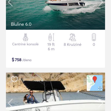
Bluline 6.0
Centrinė konsolė
19 ft
8 Kruizinė
0
6 m
$
758
/diena