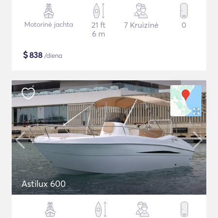
Motorinė jachta
21 ft
7 Kruizinė
0
6 m
$
838
/diena
Astilux 600