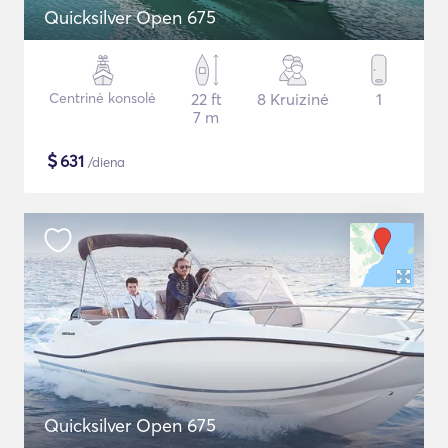
Quicksilver Open 675
Centrinė konsolė
22 ft
8 Kruizinė
1
7 m
$
631
/diena
Quicksilver Open 675