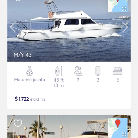
M/Y 43
Motorinė jachta
43 ft
7
3
6
13 m
$
1,722
/naktinis