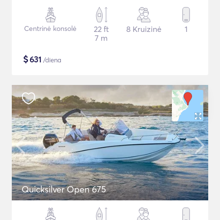
Centrinė konsolė
22 ft
8 Kruizinė
1
7 m
$
631
/diena
Quicksilver Open 675