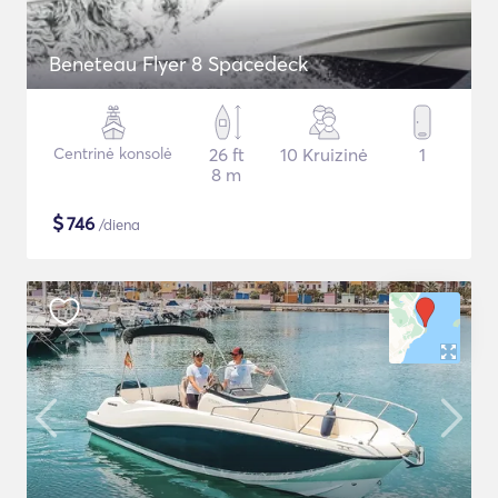
Beneteau Flyer 8 Spacedeck
Centrinė konsolė
26 ft
10 Kruizinė
1
8 m
$
746
/diena