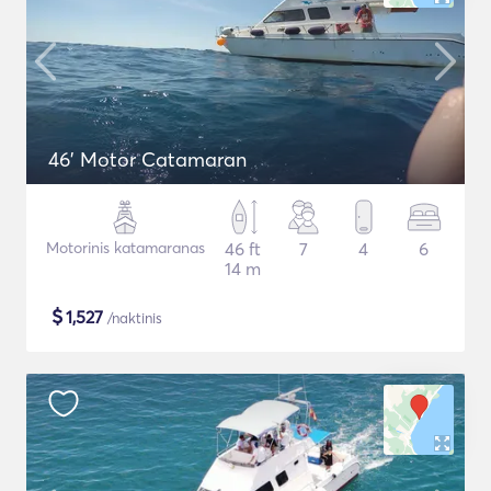
46' Motor Catamaran
Motorinis katamaranas
46 ft
7
4
6
14 m
$
1,527
/naktinis