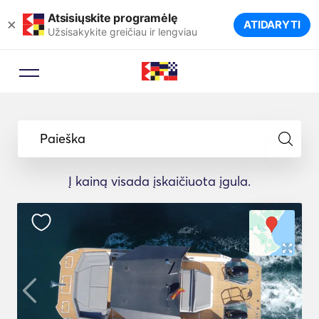
Atsisiųskite programėlę
×
ATIDARYTI
Užsisakykite greičiau ir lengviau
Paieška
Į kainą visada įskaičiuota įgula.