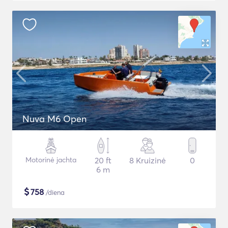
Nuva M6 Open
Motorinė jachta
20 ft
8 Kruizinė
0
6 m
$
758
/diena