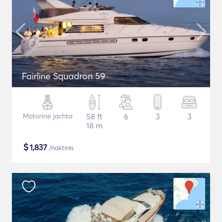
Fairline Squadron 59
Motorinė jachta
58 ft
6
3
3
18 m
$
1,837
/naktinis