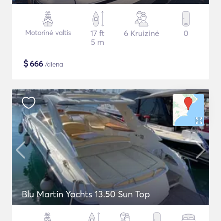
Motorinė valtis
17 ft
6 Kruizinė
0
5 m
$
666
/diena
Blu Martin Yachts 13.50 Sun Top