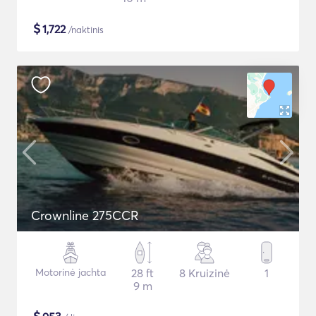
$
1,722
/naktinis
Crownline 275CCR
Motorinė jachta
28 ft
8 Kruizinė
1
9 m