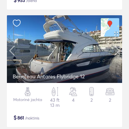
$
953
/diena
Beneteau Antares Flybridge 12
Motorinė jachta
43 ft
4
2
2
13 m
$
861
/naktinis