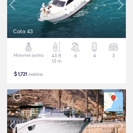
Cata 43
Motorinė jachta
43 ft
6
4
3
13 m
$
1,721
/naktinis