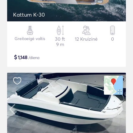
Kattum K-30
Greitaeigė valtis
30 ft
12 Kruizinė
0
9 m
$
1,148
/diena