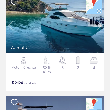
Azimut 52
Motorinė jachta
52 ft
6
3
4
16 m
$
2,124
/naktinis