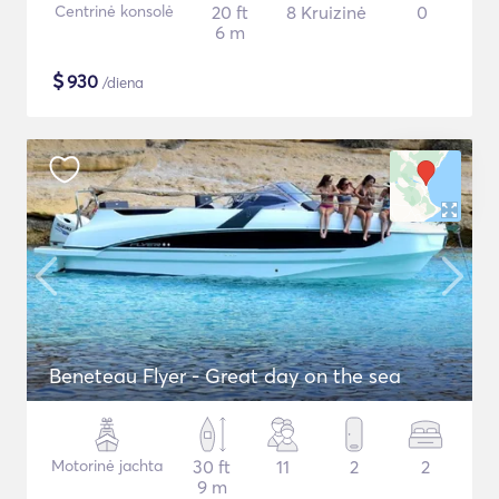
Centrinė konsolė
20 ft
8 Kruizinė
0
6 m
$
930
/diena
Beneteau Flyer - Great day on the sea
Motorinė jachta
30 ft
11
2
2
9 m