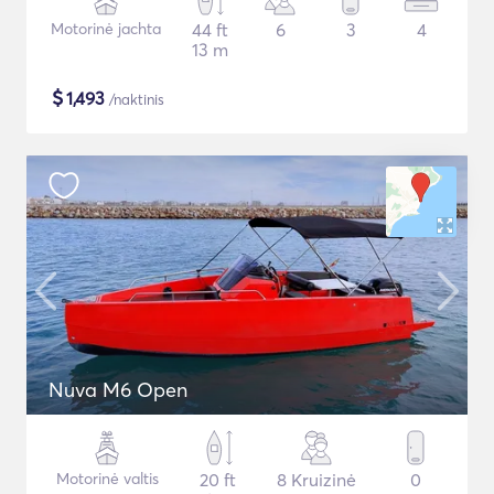
Motorinė jachta
44 ft
6
3
4
13 m
$
1,493
/naktinis
Nuva M6 Open
Motorinė valtis
20 ft
8 Kruizinė
0