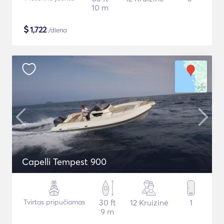
10 m
$
1,722
/diena
Capelli Tempest 900
Tvirtas pripučiamas
30 ft
12 Kruizinė
1
9 m