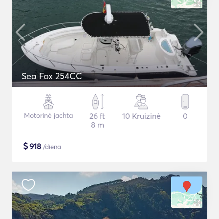
Sea Fox 254CC
Motorinė jachta
26 ft
10 Kruizinė
0
8 m
$
918
/diena