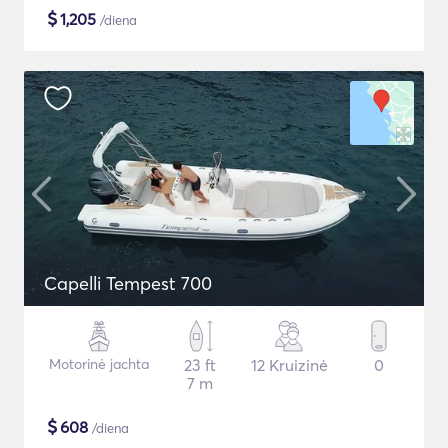
$
1,205
/diena
Capelli Tempest 700
Motorinė jachta
23 ft
12 Kruizinė
0
7 m
$
608
/diena