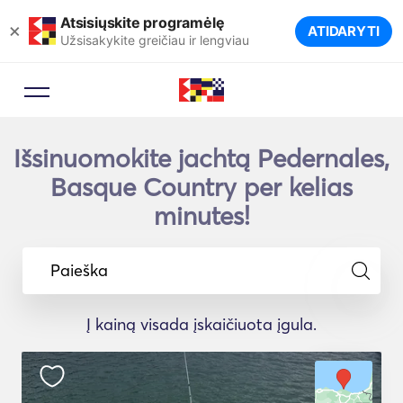
Atsisiųskite programėlę
×
ATIDARYTI
Užsisakykite greičiau ir lengviau
Išsinuomokite jachtą Pedernales,
Basque Country per kelias
minutes!
Paieška
Į kainą visada įskaičiuota įgula.