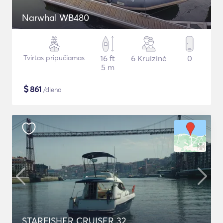
Narwhal WB480
Tvirtas pripučiamas
16 ft
6 Kruizinė
0
5 m
$
861
/diena
STARFISHER CRUISER 32