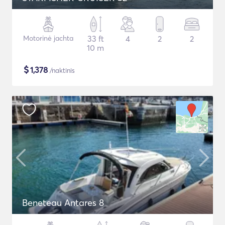
Motorinė jachta
33 ft
4
2
2
10 m
$
1,378
/naktinis
Beneteau Antares 8