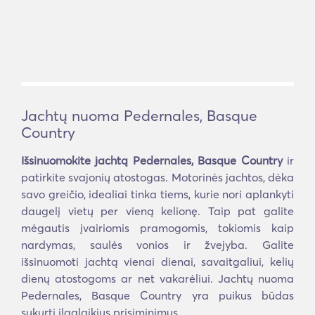
Jachtų nuoma Pedernales, Basque
Country
Išsinuomokite jachtą Pedernales, Basque Country
ir
patirkite svajonių atostogas. Motorinės jachtos, dėka
savo greičio, idealiai tinka tiems, kurie nori aplankyti
daugelį vietų per vieną kelionę. Taip pat galite
mėgautis įvairiomis pramogomis, tokiomis kaip
nardymas, saulės vonios ir žvejyba. Galite
išsinuomoti jachtą vienai dienai, savaitgaliui, kelių
dienų atostogoms ar net vakarėliui. Jachtų nuoma
Pedernales, Basque Country yra puikus būdas
sukurti ilgalaikius prisiminimus.