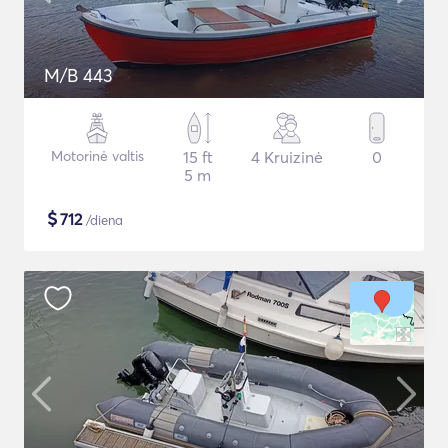
M/B 443
Motorinė valtis
15 ft
4 Kruizinė
0
5 m
$
712
/diena