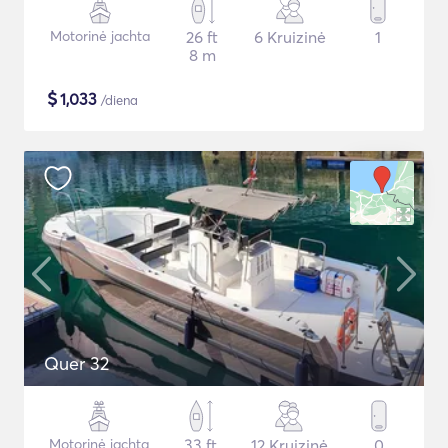
Motorinė jachta
26 ft
6 Kruizinė
1
8 m
$
1,033
/diena
Quer 32
Motorinė jachta
33 ft
12 Kruizinė
0