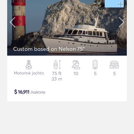
Custom based on Nelson 75"
Motorinė jachta
75 ft
10
5
5
23 m
$
16,911
/naktinis