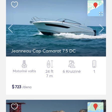
Jeanneau Cap Camarat 7.5 DC
Motorinė valtis
24 ft
6 Kruizinė
1
7 m
$
723
/diena