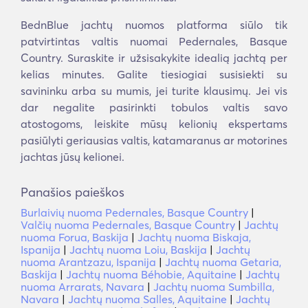
BednBlue jachtų nuomos platforma siūlo tik
patvirtintas valtis nuomai Pedernales, Basque
Country. Suraskite ir užsisakykite idealią jachtą per
kelias minutes. Galite tiesiogiai susisiekti su
savininku arba su mumis, jei turite klausimų. Jei vis
dar negalite pasirinkti tobulos valtis savo
atostogoms, leiskite mūsų kelionių ekspertams
pasiūlyti geriausias valtis, katamaranus ar motorines
jachtas jūsų kelionei.
Panašios paieškos
Burlaivių nuoma Pedernales, Basque Country
|
Valčių nuoma Pedernales, Basque Country
|
Jachtų
nuoma Forua, Baskija
|
Jachtų nuoma Biskaja,
Ispanija
|
Jachtų nuoma Loiu, Baskija
|
Jachtų
nuoma Arantzazu, Ispanija
|
Jachtų nuoma Getaria,
Baskija
|
Jachtų nuoma Béhobie, Aquitaine
|
Jachtų
nuoma Arrarats, Navara
|
Jachtų nuoma Sumbilla,
Navara
|
Jachtų nuoma Salles, Aquitaine
|
Jachtų