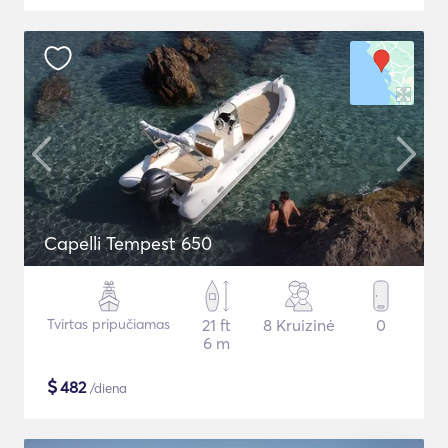
Capelli Tempest 650
Tvirtas pripučiamas
21 ft
8 Kruizinė
0
6 m
$
482
/diena