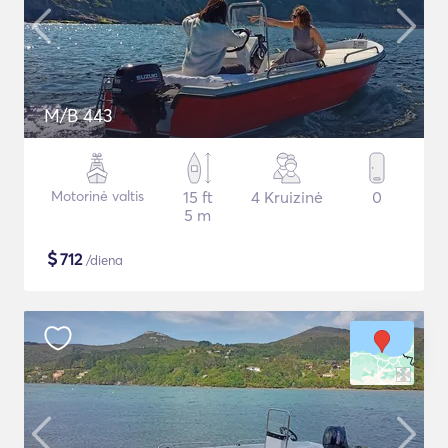
M/B 443
Motorinė valtis
15 ft
4 Kruizinė
0
5 m
$
712
/diena