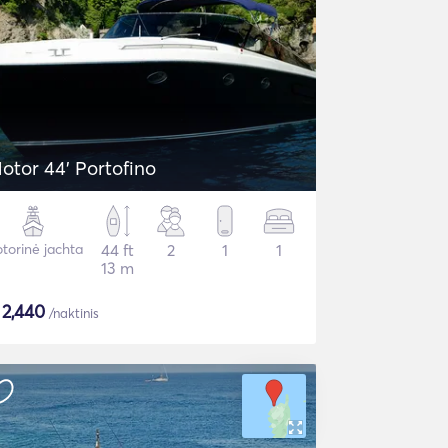
otor 44' Portofino
torinė jachta
44 ft
2
1
1
13 m
$
2,440
/naktinis