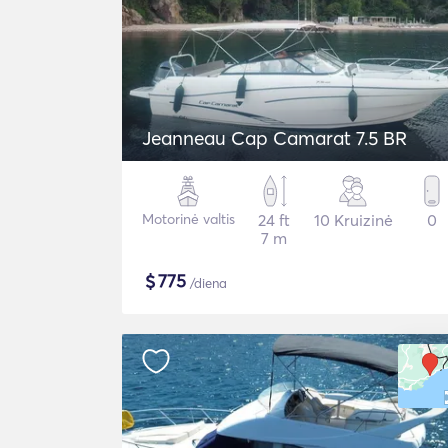
Jeanneau Cap Camarat 7.5 BR
Motorinė valtis
24 ft
10 Kruizinė
0
7 m
$
775
/diena