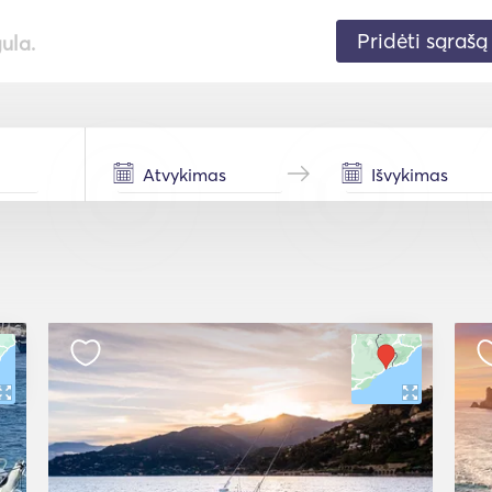
Pridėti sąrašą
gula.