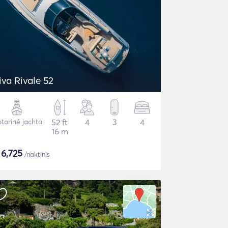
iva Rivale 52
torinė jachta
52 ft
4
3
4
16 m
$
6,725
/naktinis