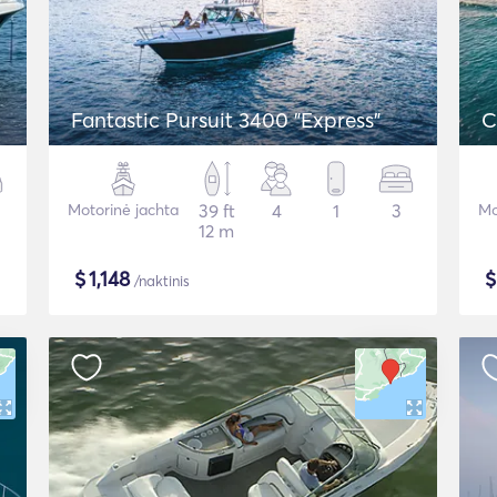
Fantastic Pursuit 3400 "Express"
C
Motorinė jachta
39 ft
4
1
3
Mo
12 m
$
1,148
/naktinis