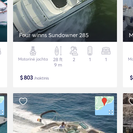
Four winns Sundowner 285
M
Motorinė jachta
28 ft
2
1
1
Mo
9 m
$
803
/naktinis