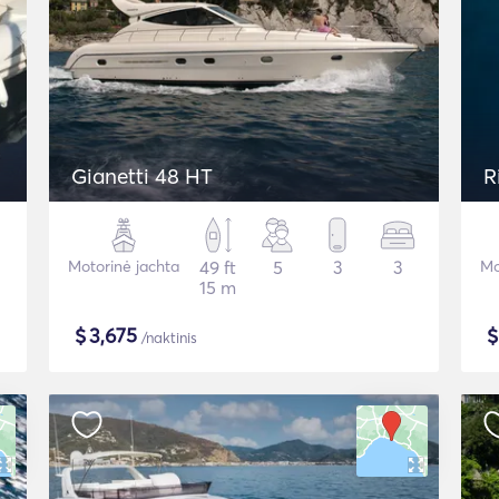
Gianetti 48 HT
R
Motorinė jachta
49 ft
5
3
3
Mo
15 m
$
3,675
/naktinis