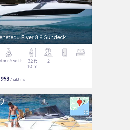
eneteau Flyer 8.8 Sundeck
torinė valtis
32 ft
2
1
1
10 m
$
953
/naktinis