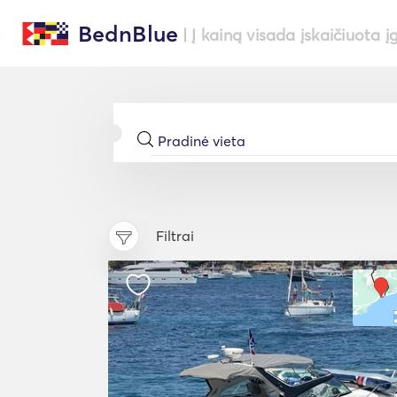
BednBlue
| Į kainą visada įskaičiuota į
Filtrai