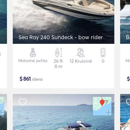
Sea Ray 240 Sundeck - bow rider
B
Motorinė jachta
26 ft
12 Kruizinė
0
Mo
8 m
$
861
/diena