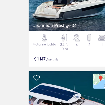
Jeanneau Prestige 34
Motorinė jachta
34 ft
4
2
1
10 m
$
1,147
/naktinis