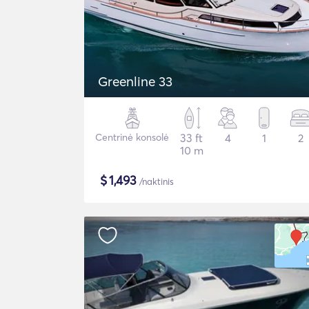
Greenline 33
Centrinė konsolė
33 ft
4
1
2
10 m
$
1,493
/naktinis