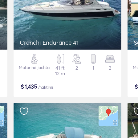
Cranchi Endurance 41
S
Motorinė jachta
41 ft
2
1
2
Mo
12 m
$
1,435
/naktinis