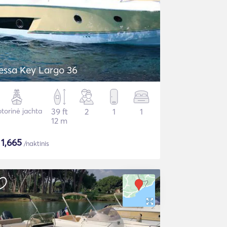
essa Key Largo 36
torinė jachta
39 ft
2
1
1
12 m
$
1,665
/naktinis