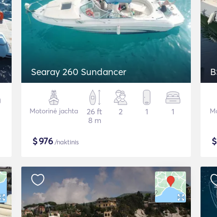
Searay 260 Sundancer
B
Motorinė jachta
26 ft
2
1
1
Mo
8 m
$
976
/naktinis