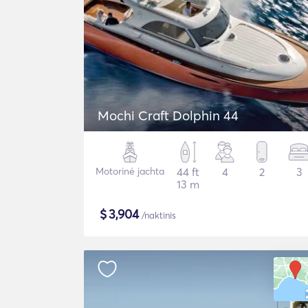
Mochi Craft Dolphin 44
Motorinė jachta
44 ft
4
2
3
13 m
$
3,904
/naktinis