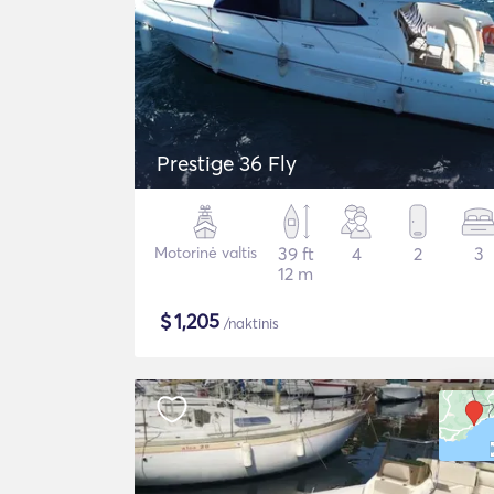
Prestige 36 Fly
Motorinė valtis
39 ft
4
2
3
12 m
$
1,205
/naktinis