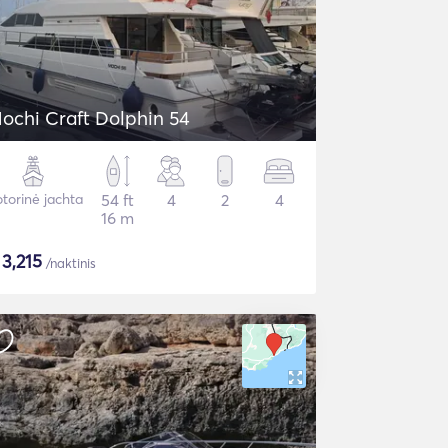
ochi Craft Dolphin 54
torinė jachta
54 ft
4
2
4
16 m
$
3,215
/naktinis