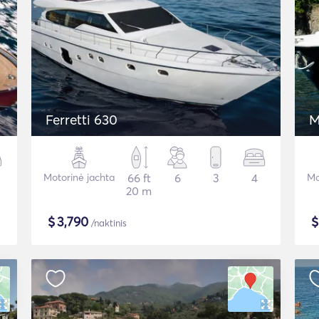
Ferretti 630
M
Motorinė jachta
66 ft
6
3
4
Mo
20 m
$
3,790
/naktinis