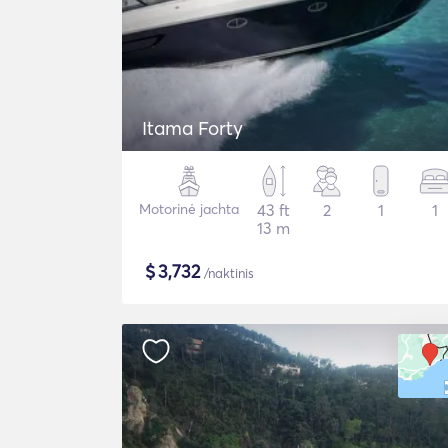
Itama Forty
Motorinė jachta
43 ft
2
1
1
13 m
$
3,732
/naktinis