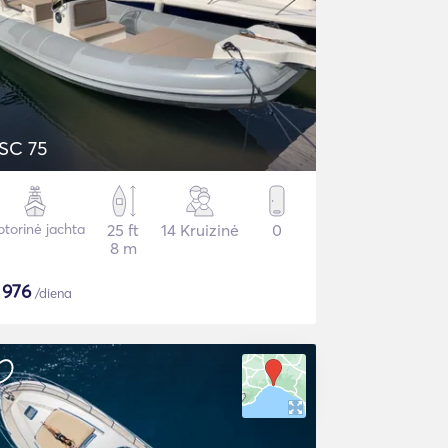
SC 75
torinė jachta
25 ft
14 Kruizinė
0
8 m
$
976
/diena