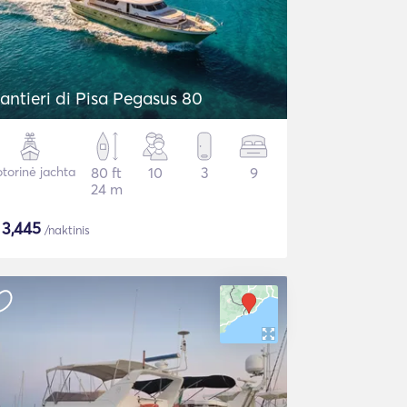
antieri di Pisa Pegasus 80
torinė jachta
80 ft
10
3
9
24 m
$
3,445
/naktinis