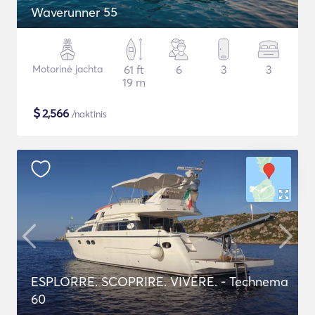
Waverunner 55
Motorinė jachta
61 ft
6
3
3
19 m
$
2,566
/naktinis
ESPLORRE. SCOPRIRE. VIVERE. - Technema
60