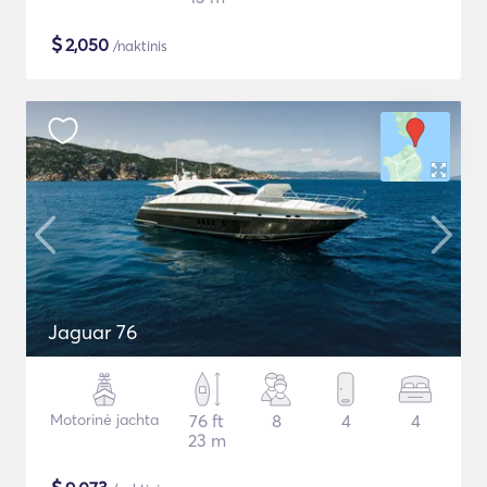
$
2,050
/naktinis
Jaguar 76
Motorinė jachta
76 ft
8
4
4
23 m