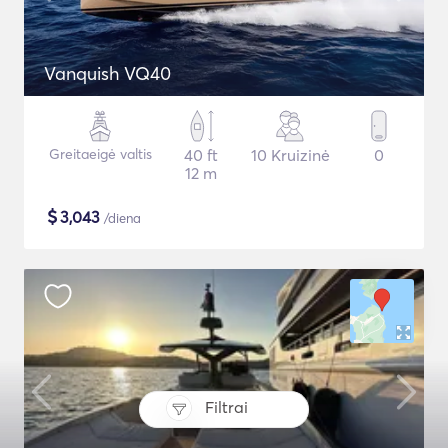
Vanquish VQ40
Greitaeigė valtis
40 ft
10 Kruizinė
0
12 m
$
3,043
/diena
Filtrai