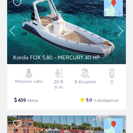
Kardis FOX 5,80 - MERCURY 40 HP
Motorinė valtis
20 ft
8 Kruizinė
0
6 m
$
459
5.0
/diena
(1
atsiliepimai
)