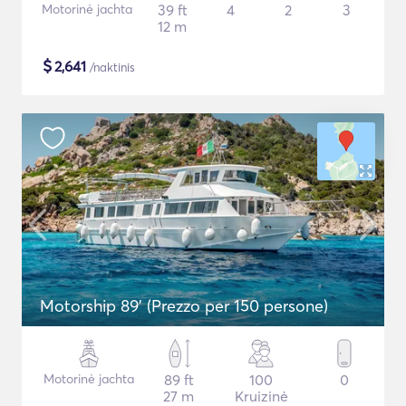
Motorinė jachta
39 ft
4
2
3
12 m
$
2,641
/naktinis
Motorship 89' (Prezzo per 150 persone)
Motorinė jachta
89 ft
100
0
27 m
Kruizinė