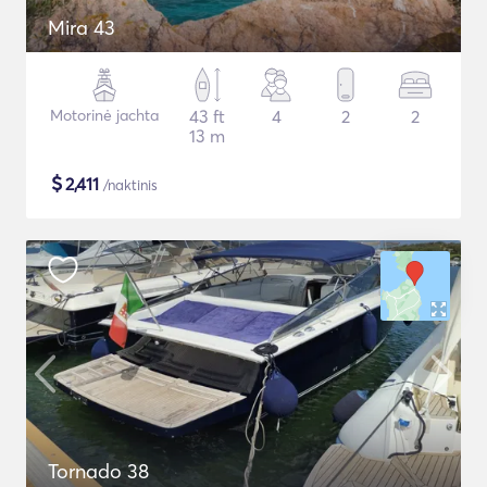
Mira 43
Motorinė jachta
43 ft
4
2
2
13 m
$
2,411
/naktinis
Tornado 38