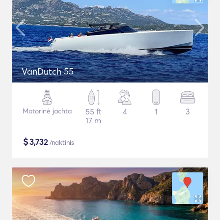
VanDutch 55
Motorinė jachta
55 ft
4
1
3
17 m
$
3,732
/naktinis