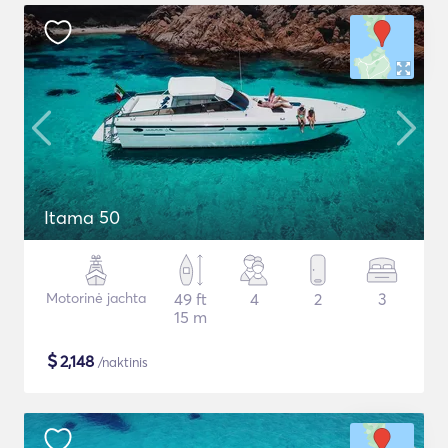
Itama 50
Motorinė jachta
49 ft
4
2
3
15 m
$
2,148
/naktinis