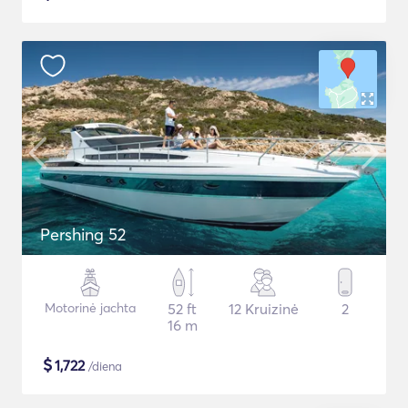
Pershing 52
Motorinė jachta
52 ft
12 Kruizinė
2
16 m
$
1,722
/diena