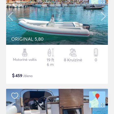
ORIGINAL 5,80
Motorinė valtis
19 ft
8 Kruizinė
0
6 m
$
459
/diena