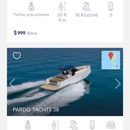
Tvirtas pripučiamas
30 ft
18 Kruizinė
0
9 m
$
999
/diena
PARDO YACHTS 38