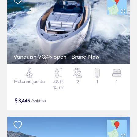
Vanquish VQ45 open - Brand New
Motorinė jachta
48 ft
2
1
1
15 m
$
3,445
/naktinis