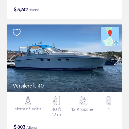
$
5,742
/diena
Versilcraft 40
Motorinė valtis
40 ft
12 Kruizinė
1
12 m
$
803
/diena