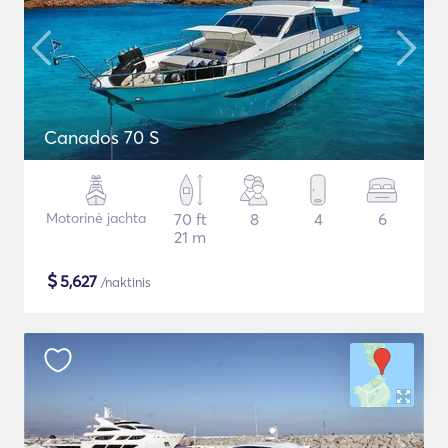
Canados 70 S
Motorinė jachta
70 ft
8
4
6
21 m
$
5,627
/naktinis