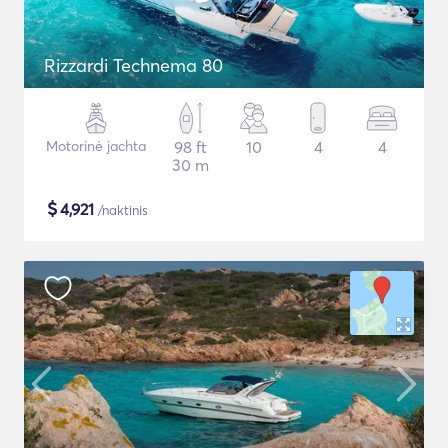
Rizzardi Technema 80
Motorinė jachta
98 ft
10
4
4
30 m
$
4,921
/naktinis