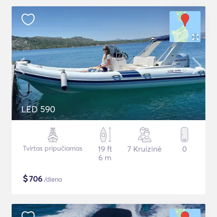
LED 590
Tvirtas pripučiamas
19 ft
7 Kruizinė
0
6 m
$
706
/diena