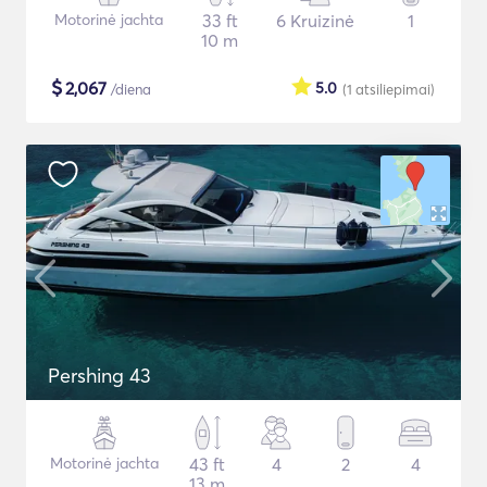
Motorinė jachta
33 ft
6 Kruizinė
1
10 m
$
2,067
5.0
/diena
(1
atsiliepimai
)
Pershing 43
Motorinė jachta
43 ft
4
2
4
13 m