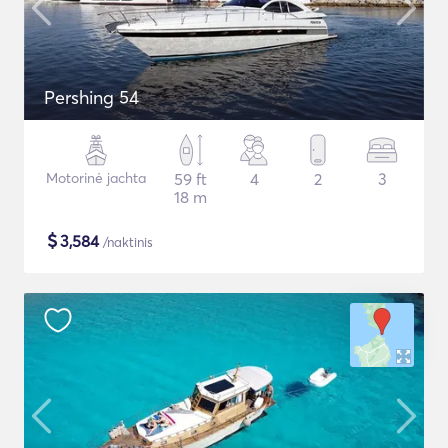
Pershing 54
Motorinė jachta
59 ft
4
2
3
18 m
$
3,584
/naktinis