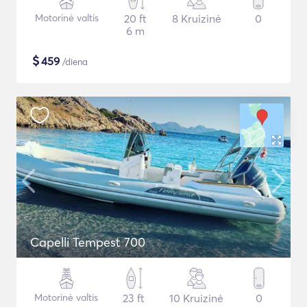
Motorinė valtis
20 ft
8 Kruizinė
0
6 m
$
459
/diena
Capelli Tempest 700
Motorinė valtis
23 ft
10 Kruizinė
0