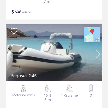
7 m
$
608
/diena
Pegasus G46
Motorinė valtis
16 ft
4 Kruizinė
0
5 m