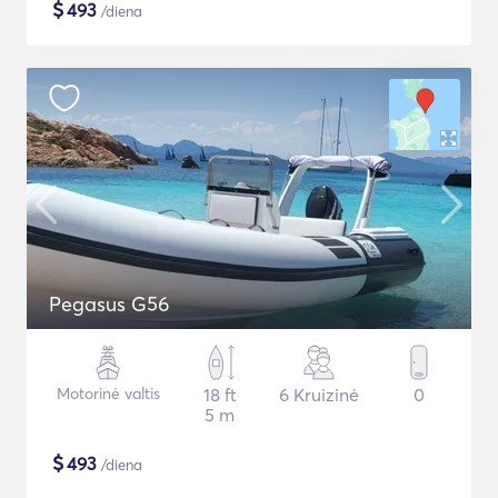
$
493
/diena
Pegasus G56
Motorinė valtis
18 ft
6 Kruizinė
0
5 m
$
493
/diena