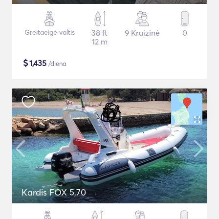
Greitaeigė valtis
38 ft
9 Kruizinė
0
12 m
$
1,435
/diena
Kardis FOX 5,70