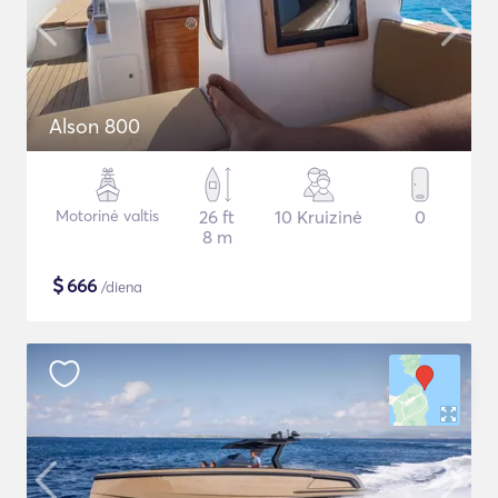
Alson 800
Motorinė valtis
26 ft
10 Kruizinė
0
8 m
$
666
/diena