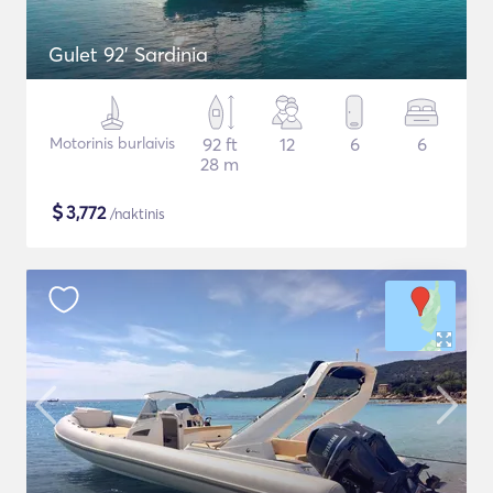
Gulet 92' Sardinia
Motorinis burlaivis
92 ft
12
6
6
28 m
$
3,772
/naktinis