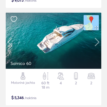
$
9,073
/naktinis
Sarnico 60
Motorinė jachta
60 ft
4
2
2
18 m
$
5,346
/naktinis