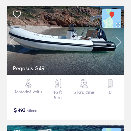
Pegasus G49
Motorinė valtis
16 ft
5 Kruizinė
0
5 m
$
493
/diena