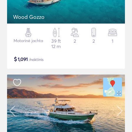
Wood Gozzo
Motorinė jachta
39 ft
2
2
1
12 m
$
1,091
/naktinis