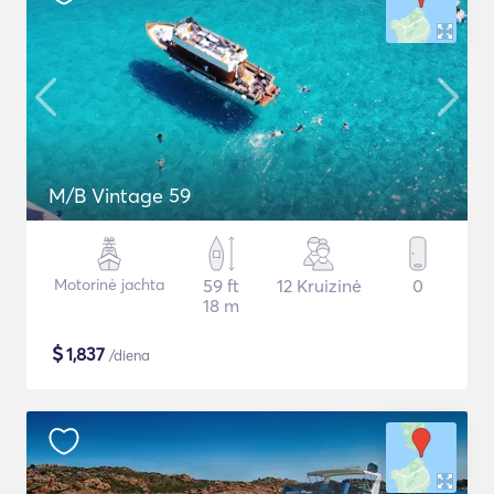
M/B Vintage 59
Motorinė jachta
59 ft
12 Kruizinė
0
18 m
$
1,837
/diena