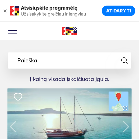
Atsisiųskite programėlę
×
ATIDARYTI
Užsisakykite greičiau ir lengviau
Užsakymo patarėjas
Leiskite kelionių ekspertui pasiūlyti
Paieška
idealias jachtas jūsų kelionei.
Į kainą visada įskaičiuota įgula.