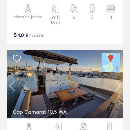
Motorinė jachta
59 ft
6
3
4
18 m
$
4,019
/naktinis
Cap Camarat 10.5 WA