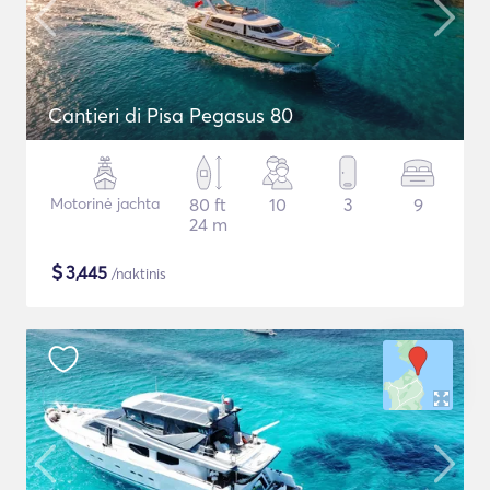
Cantieri di Pisa Pegasus 80
Motorinė jachta
80 ft
10
3
9
24 m
$
3,445
/naktinis