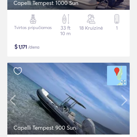
Capelli Tempest 1000 Sun
Tvirtas pripučiamas
33 ft
18 Kruizinė
1
10 m
$
1,171
/diena
Capelli Tempest 900 Sun