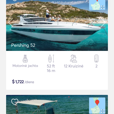
Pershing 52
Motorinė jachta
52 ft
12 Kruizinė
2
16 m
$
1,722
/diena