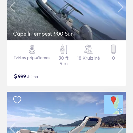
Capelli Tempest 900 Sun
Tvirtas pripučiamas
30 ft
18 Kruizinė
0
9 m
$
999
/diena