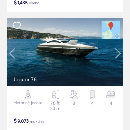
$
1,435
/diena
Jaguar 76
Motorinė jachta
76 ft
8
4
4
23 m
$
9,073
/naktinis