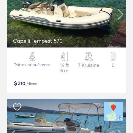
Capelli Tempest 570
Tvirtas pripučiamas
19 ft
7 Kruizinė
0
6 m
$
310
/diena