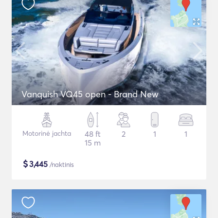
Vanquish VQ45 open - Brand New
Motorinė jachta
48 ft
2
1
1
15 m
$
3,445
/naktinis