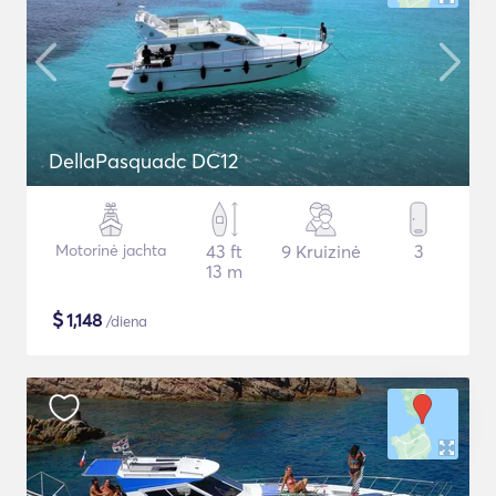
DellaPasquadc DC12
Motorinė jachta
43 ft
9 Kruizinė
3
13 m
$
1,148
/diena