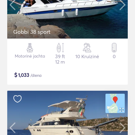
Gobbi 38 sport
Motorinė jachta
39 ft
10 Kruizinė
0
12 m
$
1,033
/diena