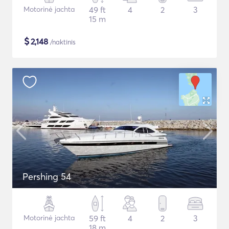
Motorinė jachta
49 ft
4
2
3
15 m
$
2,148
/naktinis
Pershing 54
Motorinė jachta
59 ft
4
2
3
18 m