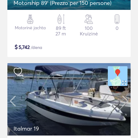
Motorship 89' (Prezzo per 150 persone)
Motorinė jachta
89 ft
100
0
27 m
Kruizinė
$
5,742
/diena
Italmar 19