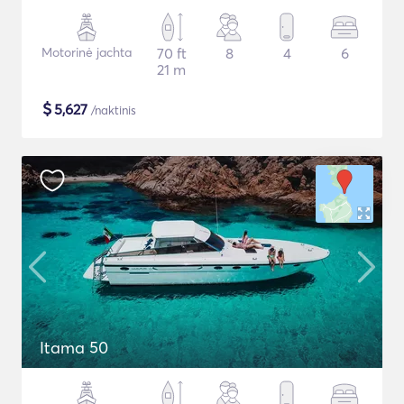
Motorinė jachta
70 ft
8
4
6
21 m
$
5,627
/naktinis
Itama 50