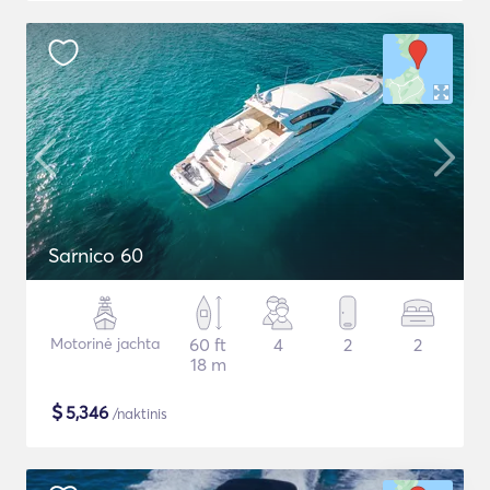
Sarnico 60
Motorinė jachta
60 ft
4
2
2
18 m
$
5,346
/naktinis