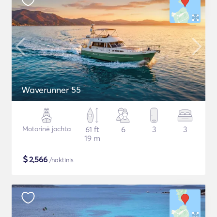
Waverunner 55
Motorinė jachta
61 ft
6
3
3
19 m
$
2,566
/naktinis