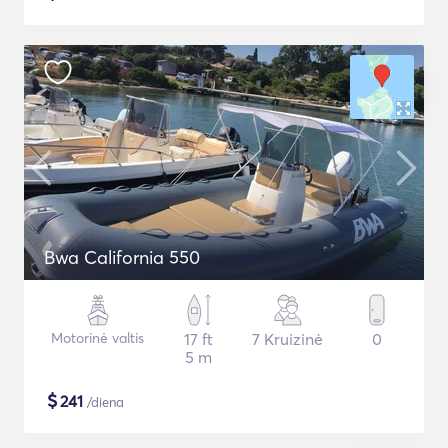
Bwa California 550
Motorinė valtis
17 ft
7 Kruizinė
0
5 m
$
241
/diena