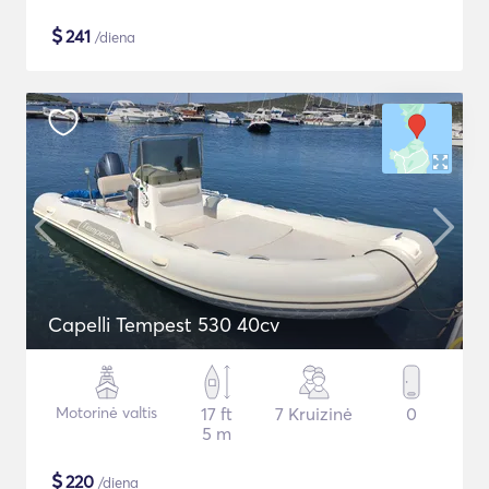
$
241
/diena
Capelli Tempest 530 40cv
Motorinė valtis
17 ft
7 Kruizinė
0
5 m
$
220
/diena