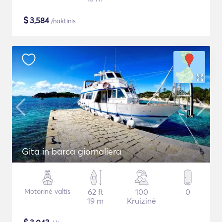
$
3,584
/naktinis
Gita in barca giornaliera
Motorinė valtis
62 ft
100
0
19 m
Kruizinė