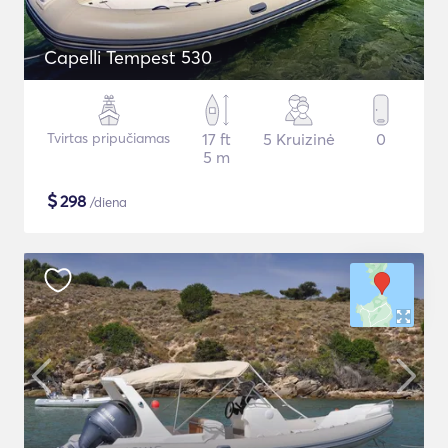
Capelli Tempest 530
Tvirtas pripučiamas
17 ft
5 Kruizinė
0
5 m
$
298
/diena