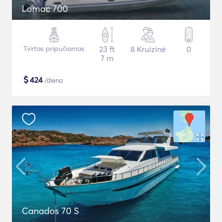
Lomac 700
Tvirtas pripučiamas
23 ft
8 Kruizinė
0
7 m
$
424
/diena
Canados 70 S