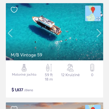
M/B Vintage 59
Motorinė jachta
59 ft
12 Kruizinė
0
18 m
$
1,837
/diena