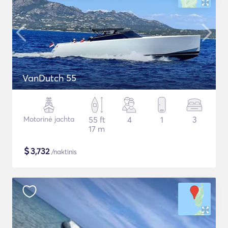
VanDutch 55
Motorinė jachta
55 ft
4
1
3
17 m
$
3,732
/naktinis