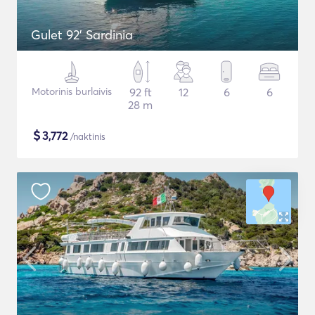
Gulet 92' Sardinia
Motorinis burlaivis
92 ft
12
6
6
28 m
$
3,772
/naktinis