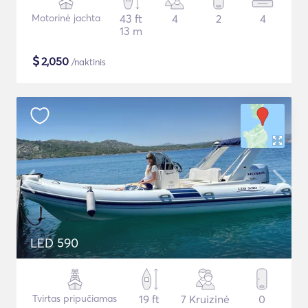
Motorinė jachta
43 ft
4
2
4
13 m
$
2,050
/naktinis
LED 590
Tvirtas pripučiamas
19 ft
7 Kruizinė
0