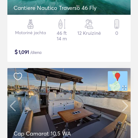
Cantiere Nautico Traverso 46 Fly
Motorinė jachta
46 ft
12 Kruizinė
0
14 m
$
1,091
/diena
Cap Camarat 10.5 WA