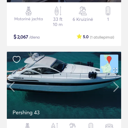
Motorinė jachta
33 ft
6 Kruizinė
1
10 m
$
2,067
5.0
/diena
(1
atsiliepimai
)
Pershing 43