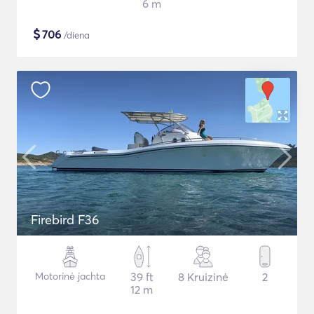
6 m
$
706
/diena
Firebird F36
Motorinė jachta
39 ft
8 Kruizinė
2
12 m