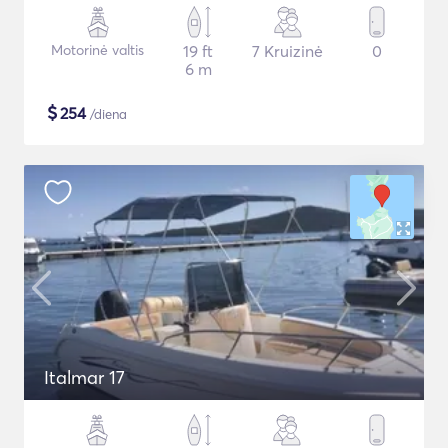
Motorinė valtis
19 ft
7 Kruizinė
0
6 m
$
254
/diena
Italmar 17