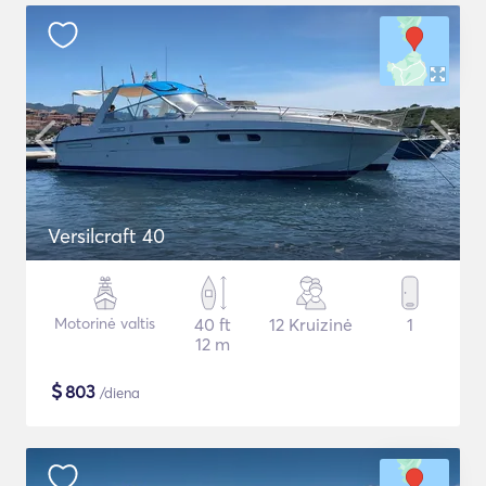
Versilcraft 40
Motorinė valtis
40 ft
12 Kruizinė
1
12 m
$
803
/diena