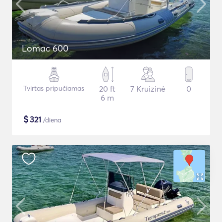
Lomac 600
Tvirtas pripučiamas
20 ft
7 Kruizinė
0
6 m
$
321
/diena