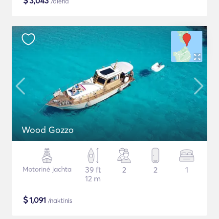
$
3,043
/diena
Wood Gozzo
Motorinė jachta
39 ft
2
2
1
12 m
$
1,091
/naktinis