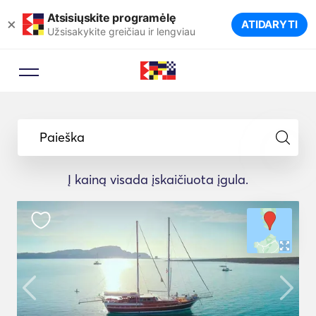
Atsisiųskite programėlę
×
ATIDARYTI
Užsisakykite greičiau ir lengviau
Paieška
Į kainą visada įskaičiuota įgula.