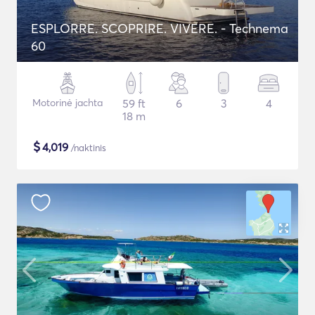
ESPLORRE. SCOPRIRE. VIVERE. - Technema
60
Motorinė jachta
59 ft
6
3
4
18 m
$
4,019
/naktinis