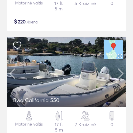
Motorinė valtis
17 ft
5 Kruizinė
0
5 m
$
220
/diena
Bwa California 550
Motorinė valtis
17 ft
7 Kruizinė
0
5 m