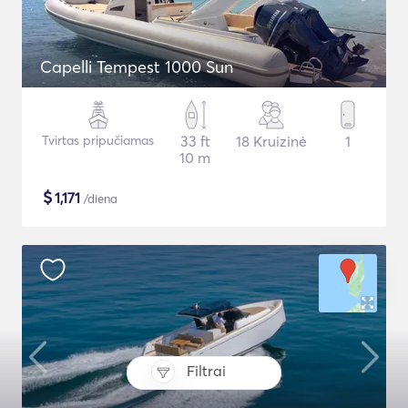
Capelli Tempest 1000 Sun
Tvirtas pripučiamas
33 ft
18 Kruizinė
1
10 m
$
1,171
/diena
Filtrai