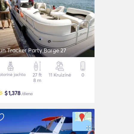
un Tracker Party Barge 27
torinė jachta
27 ft
11 Kruizinė
0
8 m
$
1,378
/diena