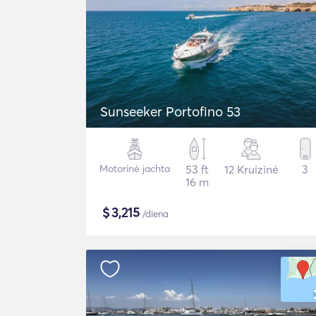
Sunseeker Portofino 53
Motorinė jachta
53 ft
12 Kruizinė
3
16 m
$
3,215
/diena