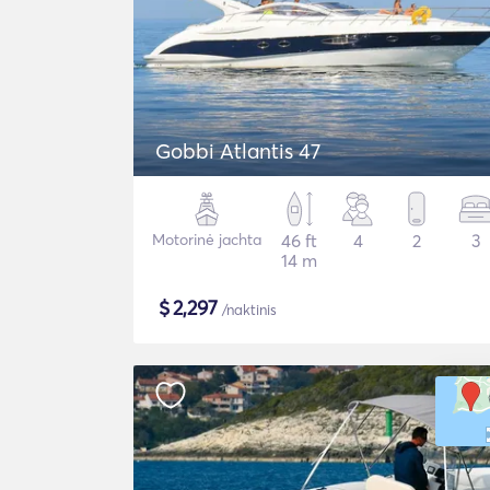
Gobbi Atlantis 47
Motorinė jachta
46 ft
4
2
3
14 m
$
2,297
/naktinis