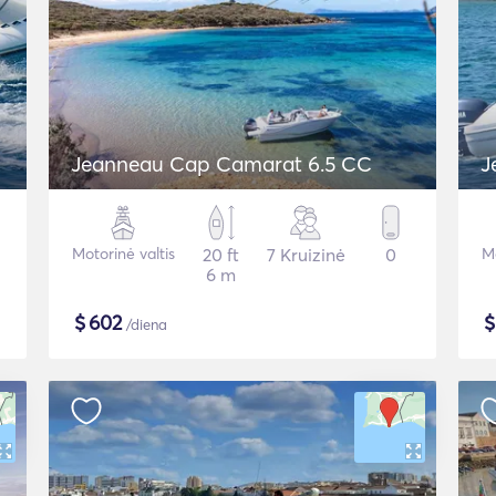
Jeanneau Cap Camarat 6.5 CC
J
Motorinė valtis
20 ft
7 Kruizinė
0
Mo
6 m
$
602
/diena