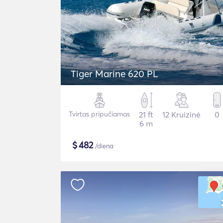
Tiger Marine 620 PL
Tvirtas pripučiamas
21 ft
12 Kruizinė
0
6 m
$
482
/diena