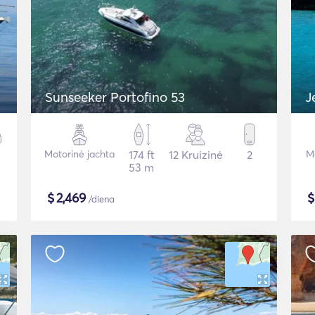
Sunseeker Portofino 53
J
Motorinė jachta
174 ft
12 Kruizinė
2
Mo
53 m
$
2,469
/diena