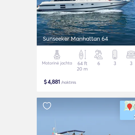
Sunseeker Manhattan 64
Motorinė jachta
64 ft
6
3
3
20 m
$
4,881
/naktinis