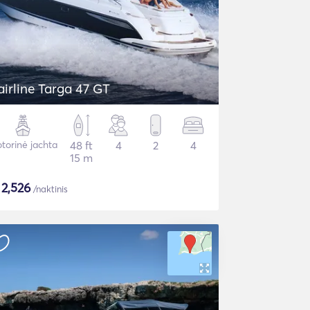
airline Targa 47 GT
torinė jachta
48 ft
4
2
4
15 m
$
2,526
/naktinis