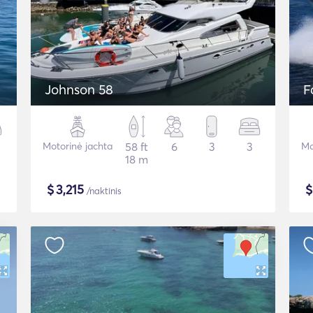
Johnson 58
F
Motorinė jachta
58 ft
6
3
3
Mo
18 m
$
3,215
/naktinis