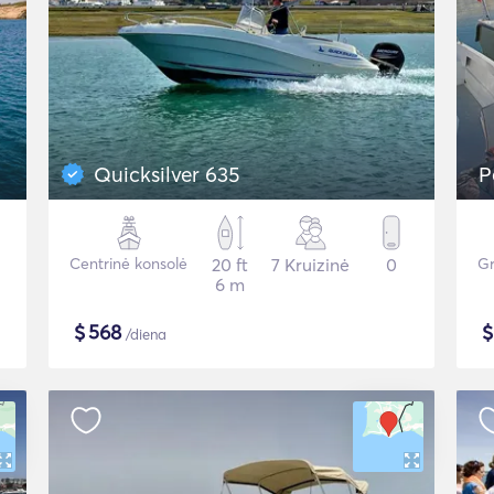
Quicksilver 635
P
Centrinė konsolė
20 ft
7 Kruizinė
0
Gr
6 m
$
568
/diena