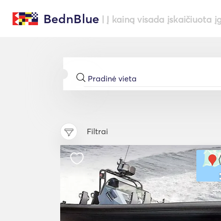
BednBlue
| Į kainą visada įskaičiuota į
Filtrai