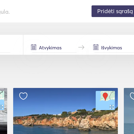
Pridėti sąrašą
gula.