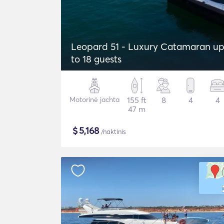
Leopard 51 - Luxury Catamaran u
to 18 guests
Motorinė jachta
155 ft
8
4
4
47 m
$
5,168
/naktinis