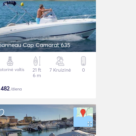
eanneau Cap Camarat 635
torinė valtis
21 ft
7 Kruizinė
0
6 m
$
482
/diena