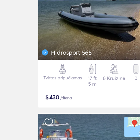
Hidrosport 565
Tvirtas pripučiamas
17 ft
6 Kruizinė
0
5 m
$
430
/diena