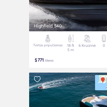
Highfield 540
Tvirtas pripučiamas
18 ft
6 Kruizinė
0
5 m
$
771
/diena