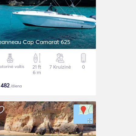
eanneau Cap Camarat 625
torinė valtis
21 ft
7 Kruizinė
0
6 m
$
482
/diena