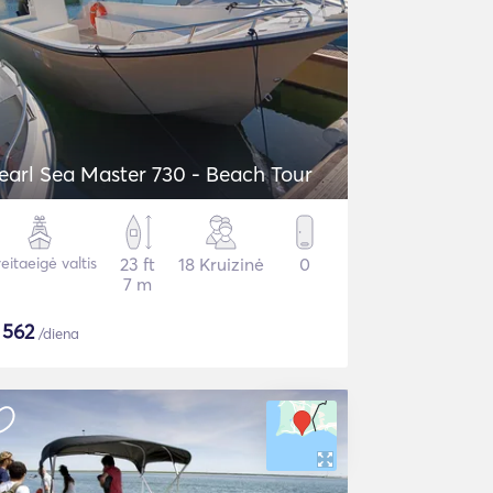
earl Sea Master 730 - Beach Tour
eitaeigė valtis
23 ft
18 Kruizinė
0
7 m
$
562
/diena