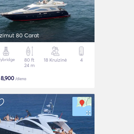
zimut 80 Carat
lybridge
80 ft
18 Kruizinė
4
24 m
$
8,900
/diena