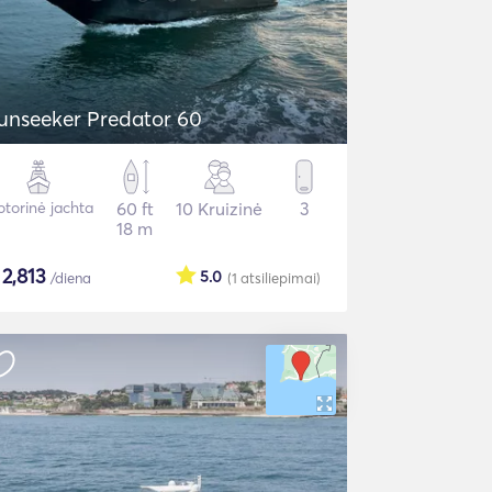
unseeker Predator 60
torinė jachta
60 ft
10 Kruizinė
3
18 m
$
2,813
5.0
/diena
(1
atsiliepimai
)