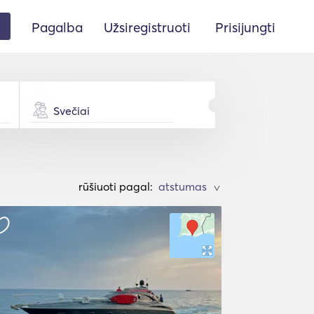
Pagalba
Užsiregistruoti
Prisijungti
Svečiai
rūšiuoti pagal:
>