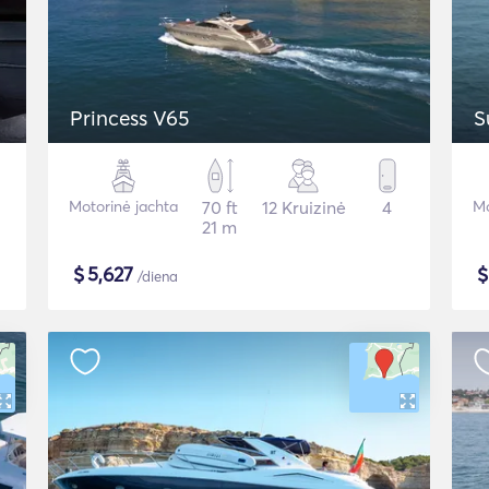
Princess V65
S
Motorinė jachta
70 ft
12 Kruizinė
4
Mo
21 m
$
5,627
/diena