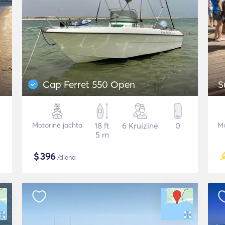
Cap Ferret 550 Open
S
Motorinė jachta
18 ft
6 Kruizinė
0
Mo
5 m
$
396
/diena