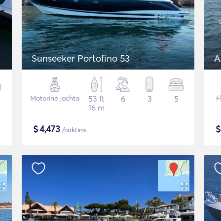
p
Sunseeker Portofino 53
A
Motorinė jachta
53 ft
6
3
5
F
16 m
$
4,473
/naktinis