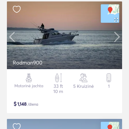
Rodman900
Motorinė jachta
33 ft
5 Kruizinė
1
10 m
$
1,148
/diena