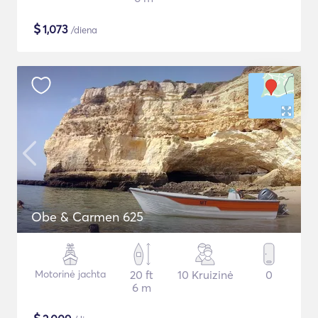
$
1,073
/diena
Obe & Carmen 625
Motorinė jachta
20 ft
10 Kruizinė
0
6 m