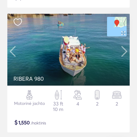
RIBERA 980
Motorinė jachta
33 ft
4
2
2
10 m
$
1,550
/naktinis