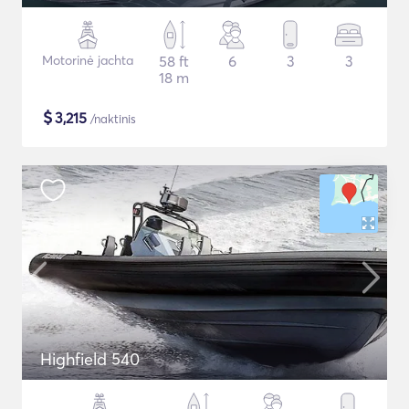
Motorinė jachta
58 ft
6
3
3
18 m
$
3,215
/naktinis
Highfield 540