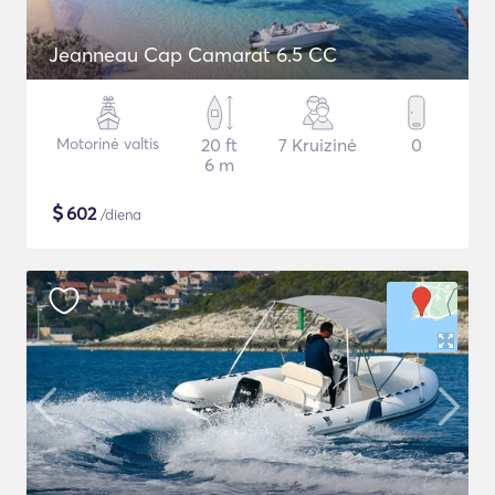
Jeanneau Cap Camarat 6.5 CC
Motorinė valtis
20 ft
7 Kruizinė
0
6 m
$
602
/diena