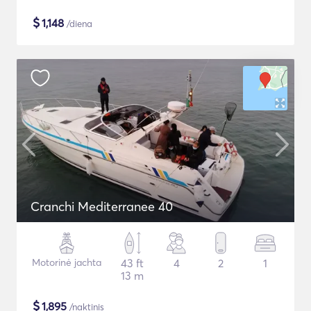
$
1,148
/diena
Cranchi Mediterranee 40
Motorinė jachta
43 ft
4
2
1
13 m
$
1,895
/naktinis