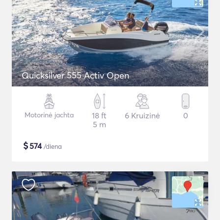
Quicksilver 555 Activ Open
Motorinė jachta
18 ft
6 Kruizinė
0
5 m
$
574
/diena