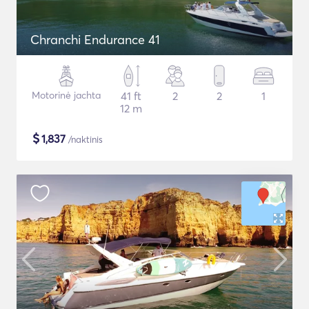
Chranchi Endurance 41
Motorinė jachta
41 ft
2
2
1
12 m
$
1,837
/naktinis