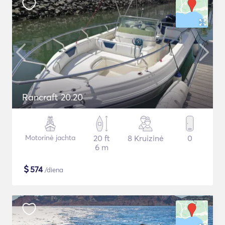
Rancraft 20.20
Motorinė jachta
20 ft
8 Kruizinė
0
6 m
$
574
/diena