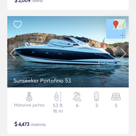
$
2,009
/diena
Sunseeker Portofino 53
Motorinė jachta
53 ft
6
3
5
16 m
$
4,473
/naktinis