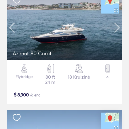
Azimut 80 Carat
Flybridge
80 ft
18 Kruizinė
4
24 m
$
8,900
/diena