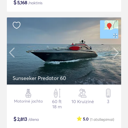
$
5,168
/naktinis
Sunseeker Predator 60
Motorinė jachta
60 ft
10 Kruizinė
3
18 m
$
2,813
5.0
/diena
(1
atsiliepimai
)