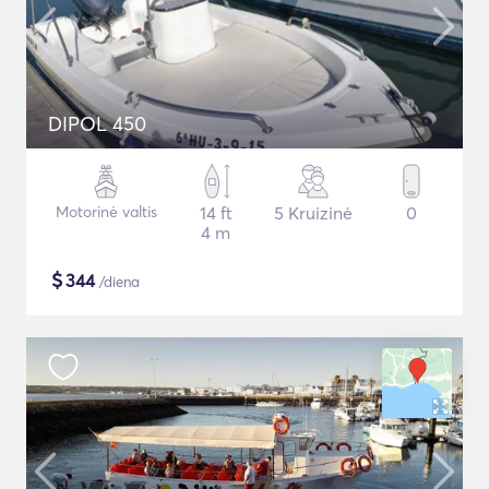
DIPOL 450
Motorinė valtis
14 ft
5 Kruizinė
0
4 m
$
344
/diena