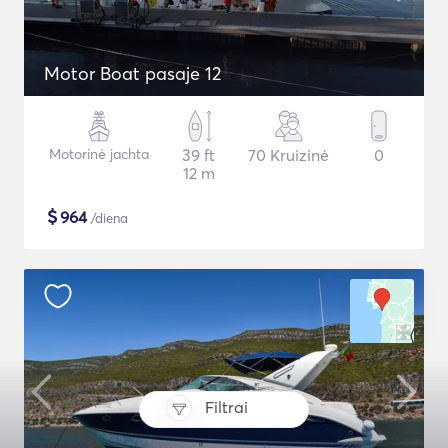
Motor Boat pasaje 12
Motorinė jachta
39 ft
70 Kruizinė
0
12 m
$
964
/diena
Filtrai