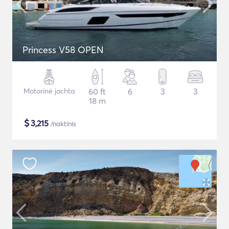
Princess V58 OPEN
Motorinė jachta
60 ft
6
3
3
18 m
$
3,215
/naktinis