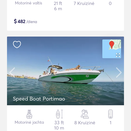
Motorinė valtis
21 ft
7 Kruizinė
0
6 m
$
482
/diena
Speed Boat Portimao
Motorinė jachta
33 ft
8 Kruizinė
1
10 m