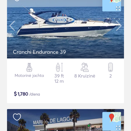
Cranchi Endurance 39
Motorinė jachta
39 ft
8 Kruizinė
2
12 m
$
1,780
/diena