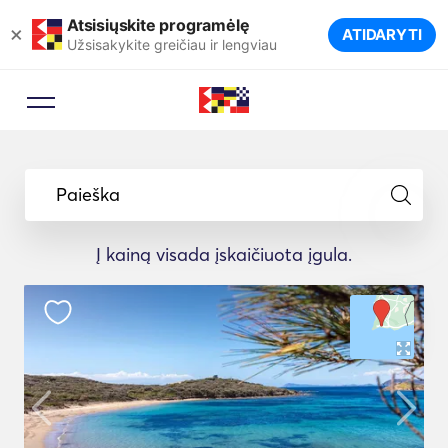
Atsisiųskite programėlę
×
ATIDARYTI
Užsisakykite greičiau ir lengviau
Paieška
Į kainą visada įskaičiuota įgula.