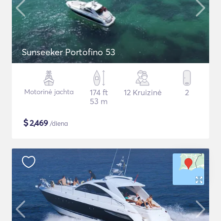
Sunseeker Portofino 53
Motorinė jachta
174 ft
12 Kruizinė
2
53 m
$
2,469
/diena