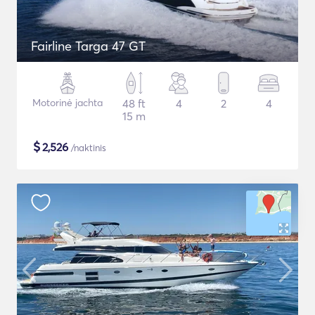
Fairline Targa 47 GT
Motorinė jachta
48 ft
4
2
4
15 m
$
2,526
/naktinis