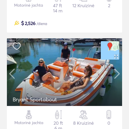
Motorinė jachta
47 ft
12 Kruizinė
2
14 m
$
2,526
/diena
Bryant Sportabout
Motorinė jachta
20 ft
8 Kruizinė
0
6 m