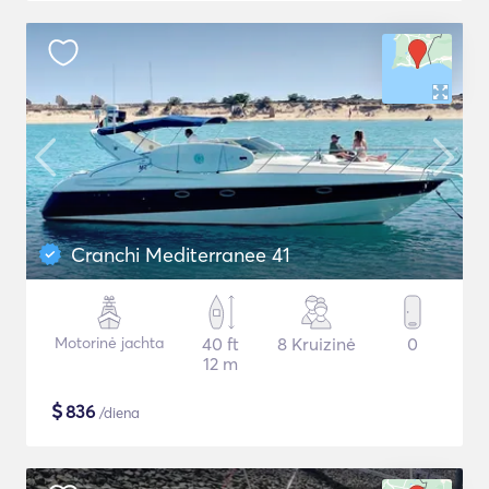
Cranchi Mediterranee 41
Motorinė jachta
40 ft
8 Kruizinė
0
12 m
$
836
/diena