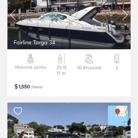
Fairline Targa 34
Motorinė jachta
35 ft
10 Kruizinė
2
11 m
$
1,550
/diena