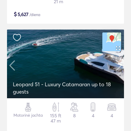
21 m
$
5,627
/diena
Leopard 51 - Luxury Catamaran up to 18
guests
Motorinė jachta
155 ft
8
4
4
47 m