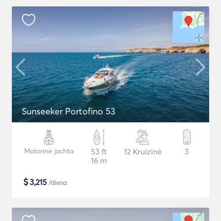
Sunseeker Portofino 53
Motorinė jachta
53 ft
12 Kruizinė
3
16 m
$
3,215
/diena