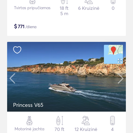
Tvirtas pripučiamas
18 ft
6 Kruizinė
0
5 m
$
771
/diena
Princess V65
Motorinė jachta
70 ft
12 Kruizinė
4