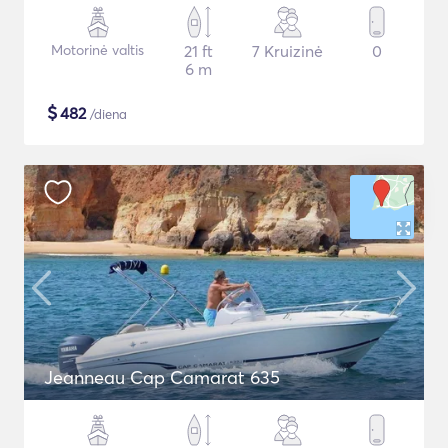
Motorinė valtis
21 ft
7 Kruizinė
0
6 m
$
482
/diena
Jeanneau Cap Camarat 635