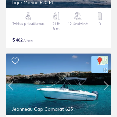
Tiger Marine 620 PL
Tvirtas pripučiamas
21 ft
12 Kruizinė
0
6 m
$
482
/diena
Jeanneau Cap Camarat 625