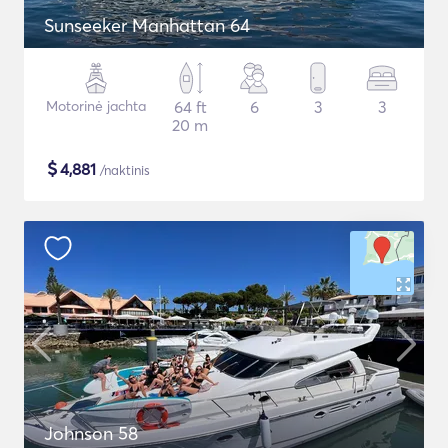
Sunseeker Manhattan 64
Motorinė jachta
64 ft
6
3
3
20 m
$
4,881
/naktinis
Johnson 58