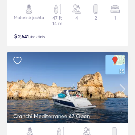
Motorinė jachta
47 ft
4
2
1
14 m
$
2,641
/naktinis
Cranchi Mediterranee 47 Open