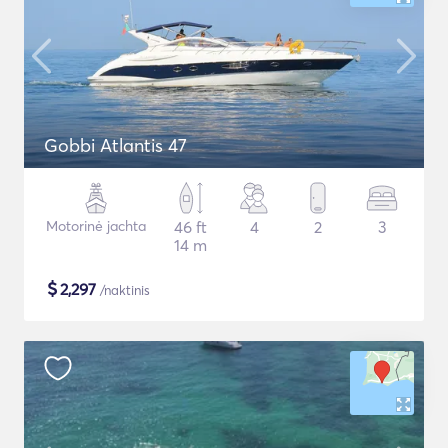
Gobbi Atlantis 47
Motorinė jachta
46 ft
4
2
3
14 m
$
2,297
/naktinis