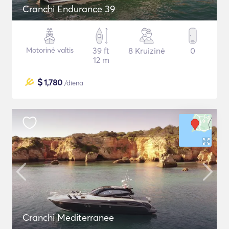
Cranchi Endurance 39
Motorinė valtis
39 ft
8 Kruizinė
0
12 m
$
1,780
/diena
Cranchi Mediterranee