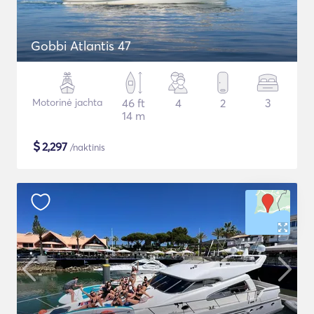
Gobbi Atlantis 47
Motorinė jachta
46 ft
4
2
3
14 m
$
2,297
/naktinis