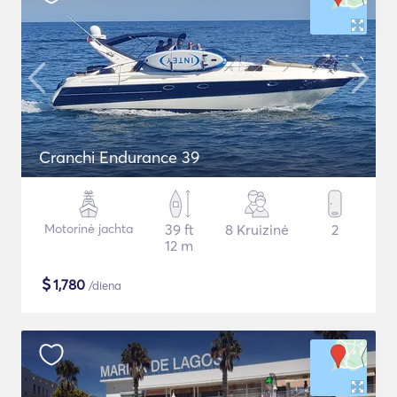
Cranchi Endurance 39
Motorinė jachta
39 ft
8 Kruizinė
2
12 m
$
1,780
/diena