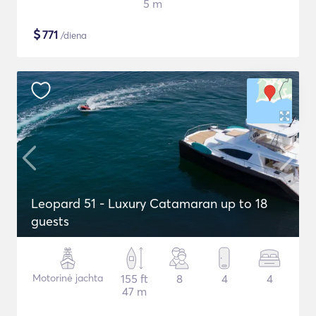
5 m
$
771
/diena
Leopard 51 - Luxury Catamaran up to 18
guests
Motorinė jachta
155 ft
8
4
4
47 m