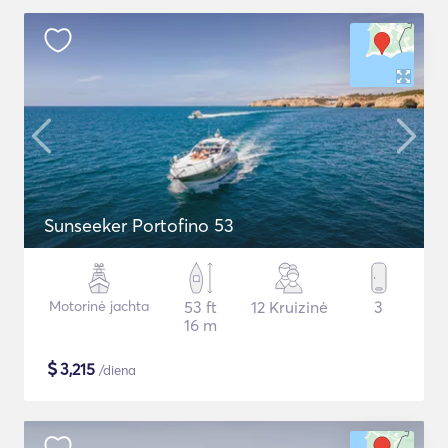
Sunseeker Portofino 53
Motorinė jachta
53 ft
12 Kruizinė
3
16 m
$
3,215
/diena