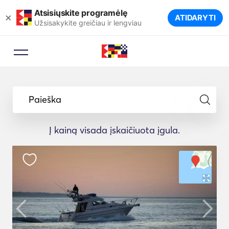
Atsisiųskite programėlę
×
ATIDARYTI
Užsisakykite greičiau ir lengviau
Paieška
Į kainą visada įskaičiuota įgula.