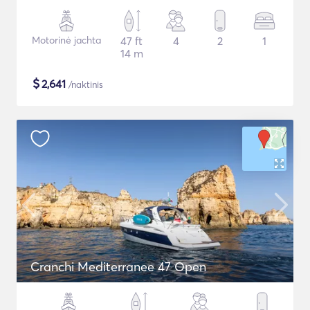
Motorinė jachta
47 ft
4
2
1
14 m
$
2,641
/naktinis
Cranchi Mediterranee 47 Open