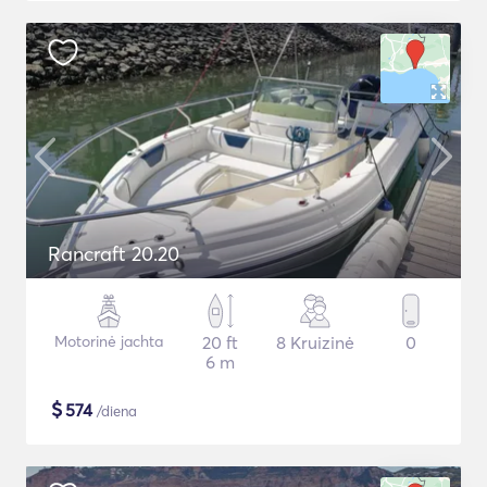
Rancraft 20.20
Motorinė jachta
20 ft
8 Kruizinė
0
6 m
$
574
/diena