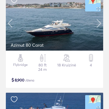
Azimut 80 Carat
Flybridge
80 ft
18 Kruizinė
4
24 m
$
8,900
/diena