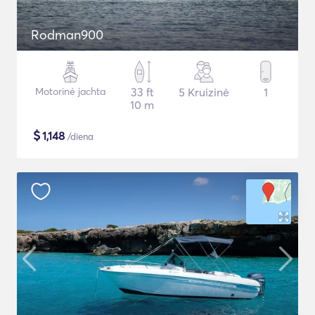
Rodman900
Motorinė jachta
33 ft
5 Kruizinė
1
10 m
$
1,148
/diena