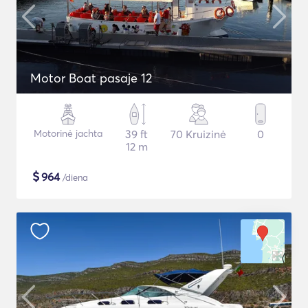
Motor Boat pasaje 12
Motorinė jachta
39 ft
70 Kruizinė
0
12 m
$
964
/diena