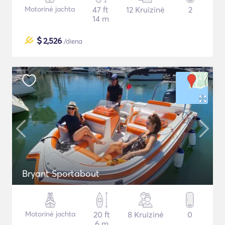
Motorinė jachta
47 ft
12 Kruizinė
2
14 m
$
2,526
/diena
Bryant Sportabout
Motorinė jachta
20 ft
8 Kruizinė
0
6 m