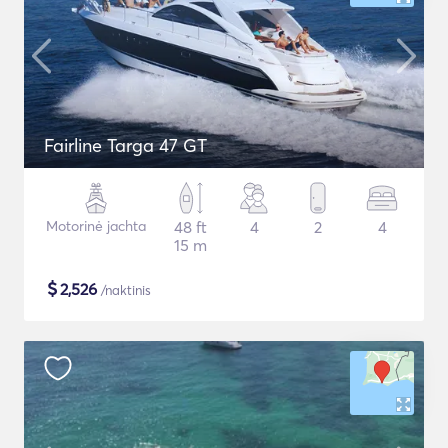
Fairline Targa 47 GT
Motorinė jachta
48 ft
4
2
4
15 m
$
2,526
/naktinis