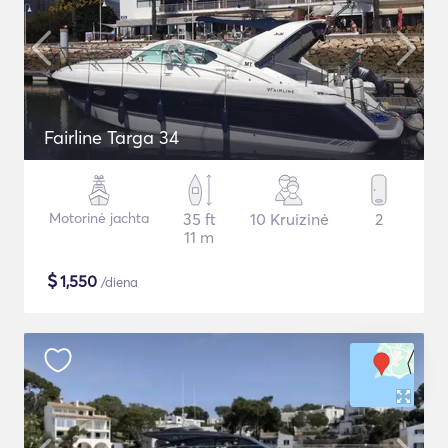
Fairline Targa 34
Motorinė jachta
35 ft
10 Kruizinė
2
11 m
$
1,550
/diena