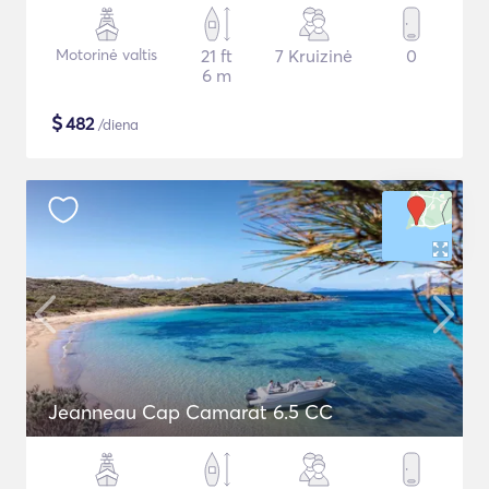
Motorinė valtis
21 ft
7 Kruizinė
0
6 m
$
482
/diena
Jeanneau Cap Camarat 6.5 CC