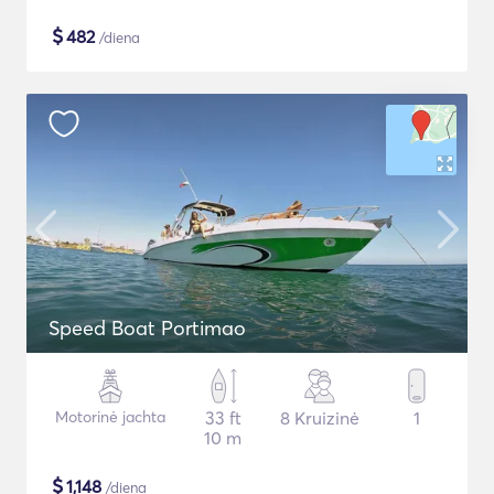
$
482
/diena
Speed Boat Portimao
Motorinė jachta
33 ft
8 Kruizinė
1
10 m
$
1,148
/diena