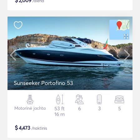
$
2,009
/diena
Sunseeker Portofino 53
Motorinė jachta
53 ft
6
3
5
16 m
$
4,473
/naktinis