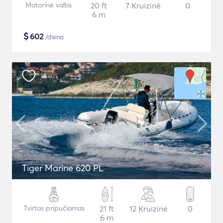
Motorinė valtis
20 ft
7 Kruizinė
0
6 m
$
602
/diena
Tiger Marine 620 PL
Tvirtas pripučiamas
21 ft
12 Kruizinė
0
6 m