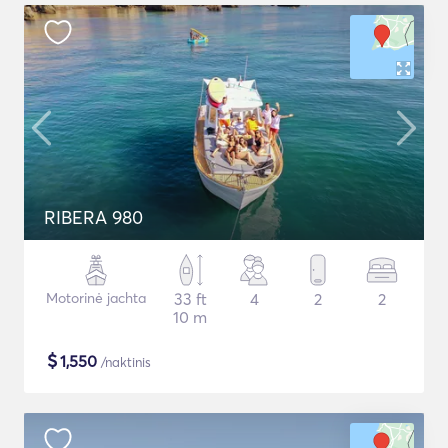
RIBERA 980
Motorinė jachta
33 ft
4
2
2
10 m
$
1,550
/naktinis