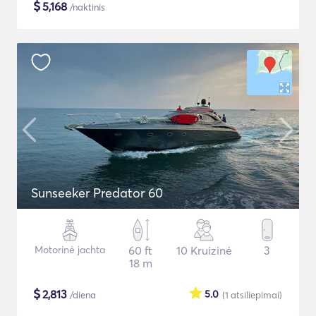
$
5,168
/naktinis
Sunseeker Predator 60
Motorinė jachta
60 ft
10 Kruizinė
3
18 m
$
2,813
5.0
/diena
(1
atsiliepimai
)