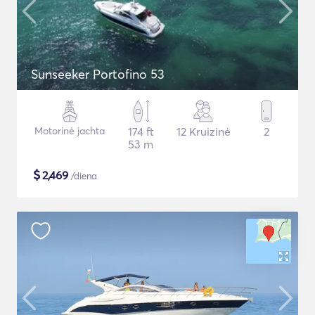
Sunseeker Portofino 53
Motorinė jachta
174 ft
12 Kruizinė
2
53 m
$
2,469
/diena