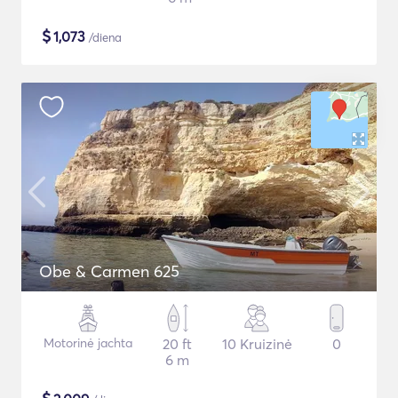
$
1,073
/diena
Obe & Carmen 625
Motorinė jachta
20 ft
10 Kruizinė
0
6 m