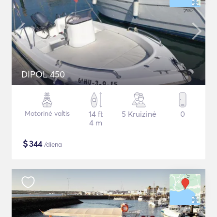
DIPOL 450
Motorinė valtis
14 ft
5 Kruizinė
0
4 m
$
344
/diena