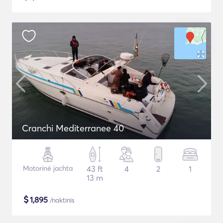
Cranchi Mediterranee 40
Motorinė jachta
43 ft
4
2
1
13 m
$
1,895
/naktinis