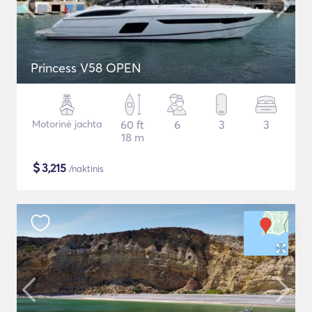
Princess V58 OPEN
Motorinė jachta
60 ft
6
3
3
18 m
$
3,215
/naktinis