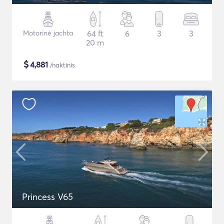
Motorinė jachta
64 ft
6
3
3
20 m
$
4,881
/naktinis
Princess V65