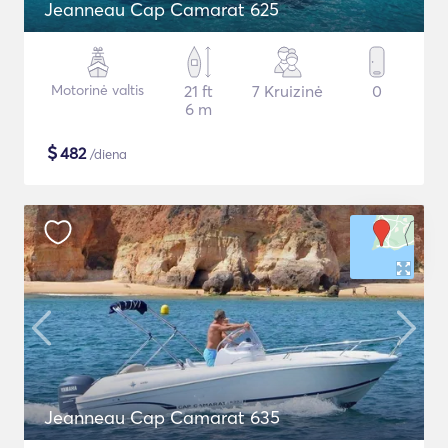
Jeanneau Cap Camarat 625
Motorinė valtis
21 ft
7 Kruizinė
0
6 m
$
482
/diena
Jeanneau Cap Camarat 635