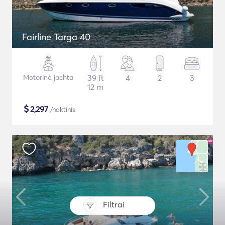
Fairline Targa 40
Motorinė jachta
39 ft
4
2
3
12 m
$
2,297
/naktinis
Filtrai