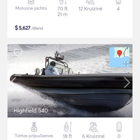
Motorinė jachta
70 ft
12 Kruizinė
4
21 m
$
5,627
/diena
Highfield 540
Tvirtas pripučiamas
18 ft
6 Kruizinė
0