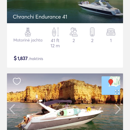
Chranchi Endurance 41
Motorinė jachta
41 ft
2
2
1
12 m
$
1,837
/naktinis