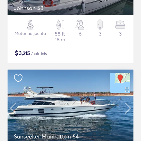
Johnson 58
Motorinė jachta
58 ft
6
3
3
18 m
$
3,215
/naktinis
Sunseeker Manhattan 64