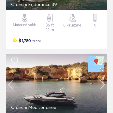
Cranchi Endurance 39
Motorinė valtis
39 ft
8 Kruizinė
0
12 m
$
1,780
/diena
Cranchi Mediterranee