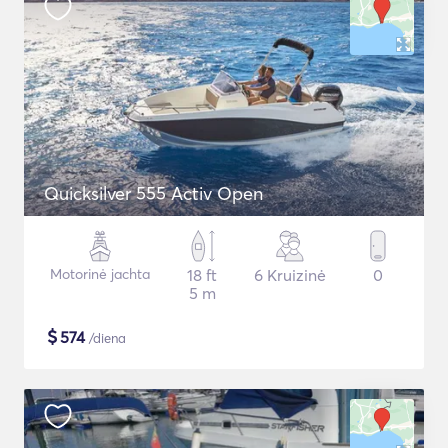
Quicksilver 555 Activ Open
Motorinė jachta
18 ft
6 Kruizinė
0
5 m
$
574
/diena