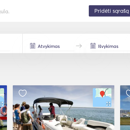
Pridėti sąrašą
gula.