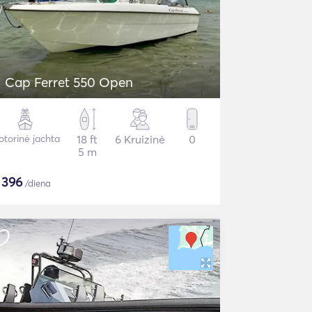
Cap Ferret 550 Open
torinė jachta
18 ft
6 Kruizinė
0
5 m
$
396
/diena