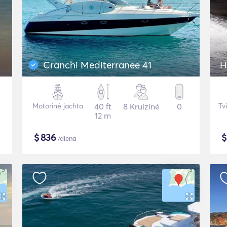
Cranchi Mediterranee 41
H
Motorinė jachta
40 ft
8 Kruizinė
0
Tv
12 m
$
836
/diena