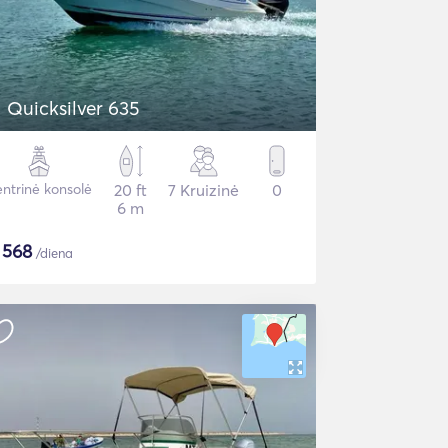
Quicksilver 635
ntrinė konsolė
20 ft
7 Kruizinė
0
6 m
$
568
/diena