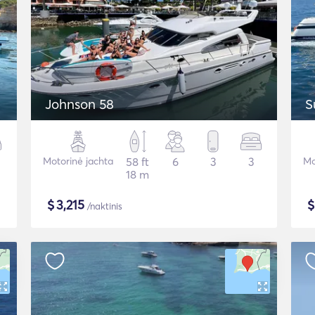
Johnson 58
S
Motorinė jachta
58 ft
6
3
3
Mo
18 m
$
3,215
/naktinis