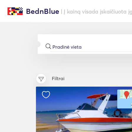
BednBlue
| Į kainą visada įskaičiuota į
Filtrai