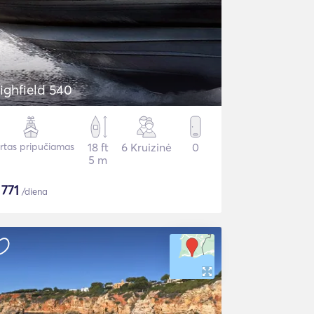
ighfield 540
irtas pripučiamas
18 ft
6 Kruizinė
0
5 m
$
771
/diena