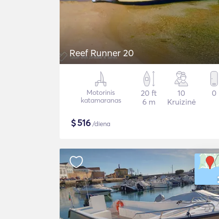
Reef Runner 20
Motorinis
20 ft
10
0
katamaranas
6 m
Kruizinė
$
516
/diena