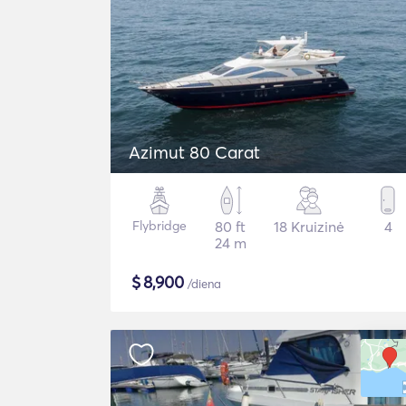
Azimut 80 Carat
Flybridge
80 ft
18 Kruizinė
4
24 m
$
8,900
/diena