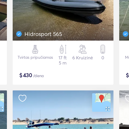
Hidrosport 565
Tvirtas pripučiamas
17 ft
6 Kruizinė
0
Mo
5 m
$
430
/diena