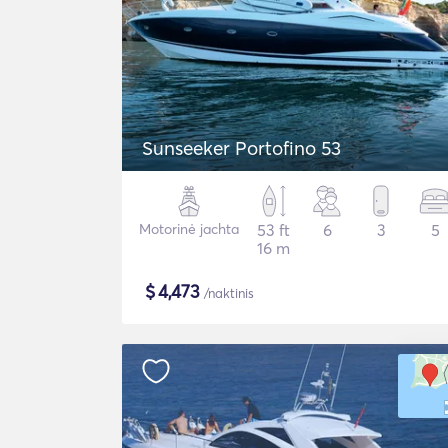
Sunseeker Portofino 53
Motorinė jachta
53 ft
6
3
5
16 m
$
4,473
/naktinis