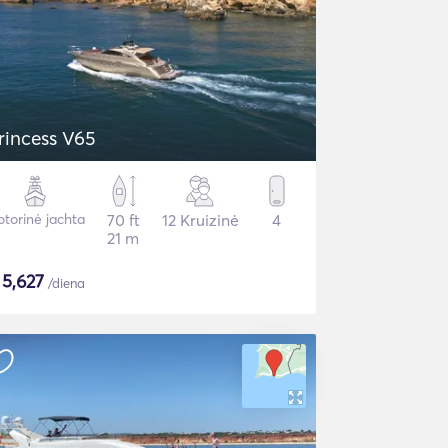
rincess V65
torinė jachta
70 ft
12 Kruizinė
4
21 m
$
5,627
/diena