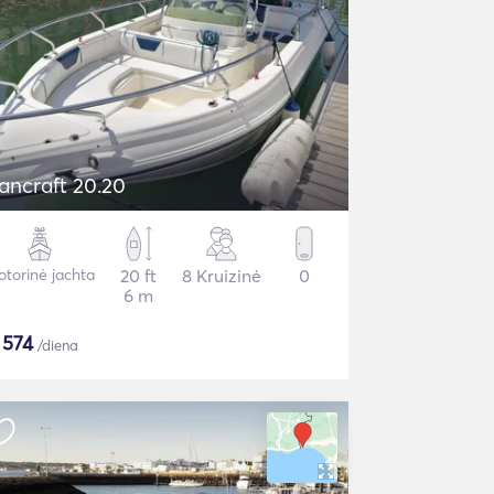
ancraft 20.20
torinė jachta
20 ft
8 Kruizinė
0
6 m
$
574
/diena