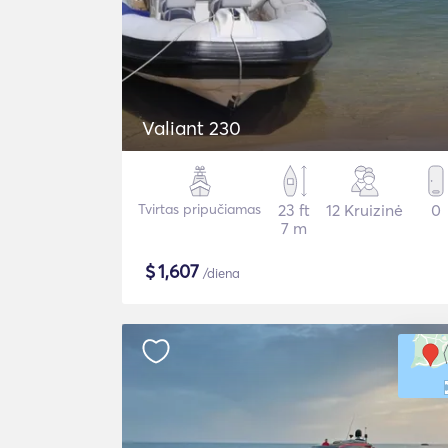
Valiant 230
Tvirtas pripučiamas
23 ft
12 Kruizinė
0
7 m
$
1,607
/diena