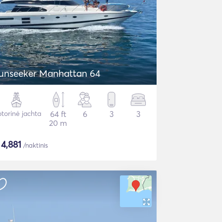
unseeker Manhattan 64
torinė jachta
64 ft
6
3
3
20 m
$
4,881
/naktinis