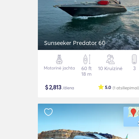
Sunseeker Predator 60
Motorinė jachta
60 ft
10 Kruizinė
3
18 m
$
2,813
5.0
/diena
(1
atsiliepimai
)