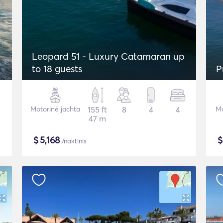
Leopard 51 - Luxury Catamaran up
to 18 guests
P
Motorinė jachta
155 ft
8
4
4
Mo
47 m
$
5,168
/naktinis