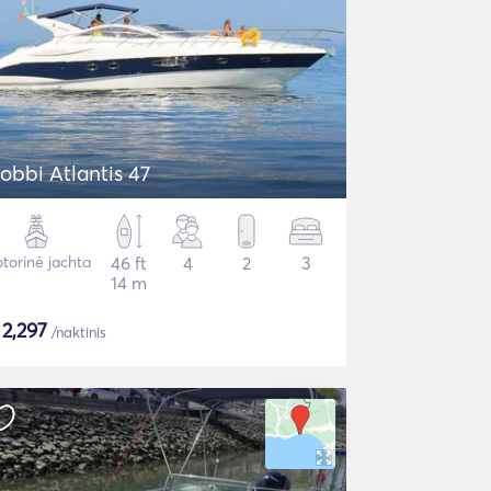
obbi Atlantis 47
torinė jachta
46 ft
4
2
3
14 m
$
2,297
/naktinis