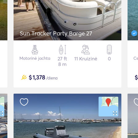
Sun Tracker Party Barge 27
Motorinė jachta
27 ft
11 Kruizinė
0
Ce
8 m
$
1,378
/diena