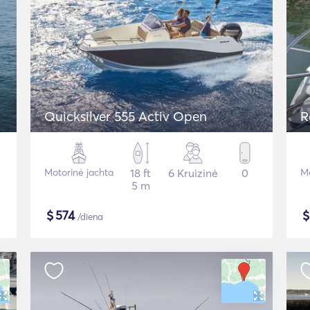
Quicksilver 555 Activ Open
R
Motorinė jachta
18 ft
6 Kruizinė
0
Mo
5 m
$
574
/diena