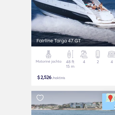
Fairline Targa 47 GT
Motorinė jachta
48 ft
4
2
4
15 m
$
2,526
/naktinis