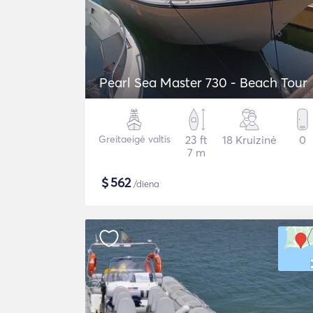
Pearl Sea Master 730 - Beach Tour
Greitaeigė valtis
23 ft
18 Kruizinė
0
7 m
$
562
/diena