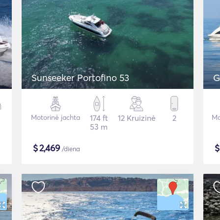
Sunseeker Portofino 53
G
Motorinė jachta
174 ft
12 Kruizinė
2
Mo
53 m
$
2,469
/diena